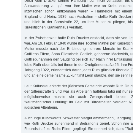
Doch Ruth Drucker konnte Hamburg noch nicht verlassen, bis 
Auswanderung zu spät war. Ihre Mutter war an Krebs erkrankt
inzwischen schon entkommen waren – Hannelore mit einem K
England und Heinz 1939 nach Australien – stellte Ruth Drucker 
und blieb in der Bornstraße 22, um ihre Mutter zu pflegen, b
Israelitischen Krankenhaus verstarb.
In der Zwischenzeit hatte Ruth Drucker entdeckt, dass sie von L
war. Am 19. Februar 1940 wurde ihre Tochter Mathel per Kaisersch
Mutter musste nach der Entbindung mehrere Monate im Krank
Gottliebs Eltern, Anna Eliesabeth Gottlieb, geborene Machwirth, 
Gottlieb, nahmen den Säugling bei sich auf. Nach ihrer Entlassu
lebte Ruth ebenfalls bei ihnen in der Övelgönnerstraße 25. Ihre Fr
Jahrgang 1922, erinnert sich daran, dass Ruth glücklich über die G
und an eine gemeinsame Zukunft mit Leon glaubte, den sie sehr lie
Laut Kultussteuerkarte der jüdischen Gemeinde wohnte Ruth Druc
der Sillemstraße 3 und war als Arbeiterin halbtags tätig mit nur s
möglicherweise musste sie auch Zwangsarbeit leisten. 
"kaufmännischer Lehrling" ihr Geld mit Büroarbeiten verdient. N
jüdischen Altenheim.
Auch Inge Klindwordts Schwester Margrit Ammermann, Jahrgang 1
wie Ruth Drucker zunehmend in Bedrängnis geriet. Schon ihre E
Freundschaft zu Ruths Eltern gepflegt. Sie erinnert sich, dass "Ru