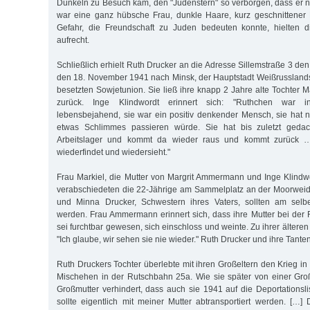
Dunkeln zu Besuch kam, den "Judenstern" so verborgen, dass er ni
war eine ganz hübsche Frau, dunkle Haare, kurz geschnittener 
Gefahr, die Freundschaft zu Juden bedeuten konnte, hielten d
aufrecht.
Schließlich erhielt Ruth Drucker an die Adresse Sillemstraße 3 den
den 18. November 1941 nach Minsk, der Hauptstadt Weißrussland
besetzten Sowjetunion. Sie ließ ihre knapp 2 Jahre alte Tochter M
zurück. Inge Klindwordt erinnert sich: "Ruthchen war i
lebensbejahend, sie war ein positiv denkender Mensch, sie hat ni
etwas Schlimmes passieren würde. Sie hat bis zuletzt gedac
Arbeitslager und kommt da wieder raus und kommt zurück 
wiederfindet und wiedersieht."
Frau Markiel, die Mutter von Margrit Ammermann und Inge Klindwo
verabschiedeten die 22-Jährige am Sammelplatz an der Moorweid
und Minna Drucker, Schwestern ihres Vaters, sollten am selbe
werden. Frau Ammermann erinnert sich, dass ihre Mutter bei der 
sei furchtbar gewesen, sich einschloss und weinte. Zu ihrer älteren
"Ich glaube, wir sehen sie nie wieder." Ruth Drucker und ihre Tant
Ruth Druckers Tochter überlebte mit ihren Großeltern den Krieg i
Mischehen in der Rutschbahn 25a. Wie sie später von einer Großt
Großmutter verhindert, dass auch sie 1941 auf die Deportationsli
sollte eigentlich mit meiner Mutter abtransportiert werden. [