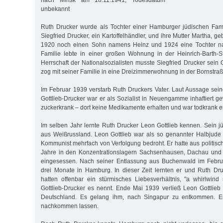
nach Minsk am 18.11.1941, Todesdatum
unbekannt
Ruth Drucker wurde als Tochter einer Hamburger jüdischen Fami
Siegfried Drucker, ein Kartoffelhändler, und ihre Mutter Martha, 
1920 noch einen Sohn namens Heinz und 1924 eine Tochter n
Familie lebte in einer großen Wohnung in der Heinrich-Barth-S
Herrschaft der Nationalsozialisten musste Siegfried Drucker sein
zog mit seiner Familie in eine Dreizimmerwohnung in der Bornstraß
Im Februar 1939 verstarb Ruth Druckers Vater. Laut Aussage sein
Gottlieb-Drucker war er als Sozialist in Neuengamme inhaftiert g
zuckerkrank – dort keine Medikamente erhalten und war todkrank 
Im selben Jahr lernte Ruth Drucker Leon Gottlieb kennen. Sein j
aus Weißrussland. Leon Gottlieb war als so genannter Halbjude
Kommunist mehrfach von Verfolgung bedroht. Er hatte aus politis
Jahre in den Konzentrationslagern Sachsenhausen, Dachau und 
eingesessen. Nach seiner Entlassung aus Buchenwald im Febru
drei Monate in Hamburg. In dieser Zeit lernten er und Ruth Dr
hatten offenbar ein stürmisches Liebesverhältnis, "a whirlwin
Gottlieb-Drucker es nennt. Ende Mai 1939 verließ Leon Gottlie
Deutschland. Es gelang ihm, nach Singapur zu entkommen. Er
nachkommen lassen.