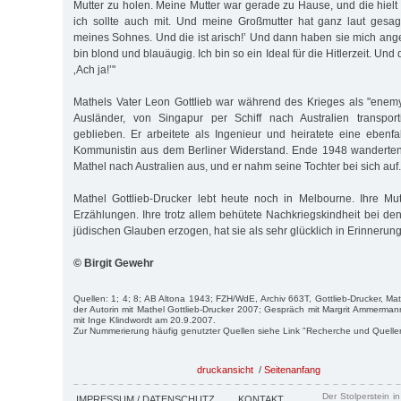
Mutter zu holen. Meine Mutter war gerade zu Hause, und die hiel
ich sollte auch mit. Und meine Großmutter hat ganz laut gesagt
meines Sohnes. Und die ist arisch!’ Und dann haben sie mich ange
bin blond und blauäugig. Ich bin so ein Ideal für die Hitlerzeit. Un
‚Ach ja!’"
Mathels Vater Leon Gottlieb war während des Krieges als "enemy a
Ausländer, von Singapur per Schiff nach Australien transpor
geblieben. Er arbeitete als Ingenieur und heiratete eine ebenfal
Kommunistin aus dem Berliner Widerstand. Ende 1948 wanderten 
Mathel nach Australien aus, und er nahm seine Tochter bei sich auf.
Mathel Gottlieb-Drucker lebt heute noch in Melbourne. Ihre Mu
Erzählungen. Ihre trotz allem behütete Nachkriegskindheit bei den
jüdischen Glauben erzogen, hat sie als sehr glücklich in Erinnerung
© Birgit Gewehr
Quellen: 1; 4; 8; AB Altona 1943; FZH/WdE, Archiv 663T, Gottlieb-Drucker, Ma
der Autorin mit Mathel Gottlieb-Drucker 2007; Gespräch mit Margrit Ammerm
mit Inge Klindwordt am 20.9.2007.
Zur Nummerierung häufig genutzter Quellen siehe Link "Recherche und Quelle
druckansicht
/
Seitenanfang
Der Stolperstein i
IMPRESSUM / DATENSCHUTZ
KONTAKT