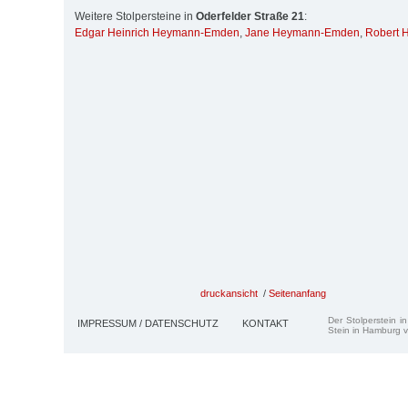
Weitere Stolpersteine in
Oderfelder Straße 21
:
Edgar Heinrich Heymann-Emden
,
Jane Heymann-Emden
,
Robert H
druckansicht
/
Seitenanfang
Der Stolperstein i
IMPRESSUM / DATENSCHUTZ
KONTAKT
Stein in Hamburg v