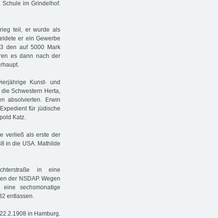
 Schule im Grindelhof.
ieg teil, er wurde als
meldete er ein Gewerbe
1923 den auf 5000 Mark
ren es dann nach der
erhaupt.
erjährige Kunst- und
 die Schwestern Herta,
n absolvierten. Erwin
Expedient für jüdische
pold Katz.
 verließ als erste der
8 in die USA. Mathilde
hterstraße in eine
igen der NSDAP. Wegen
2 eine sechsmonatige
32 entlassen.
. 22.2.1908 in Hamburg.