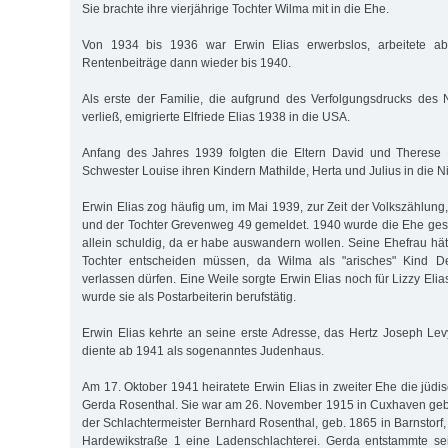
Sie brachte ihre vierjährige Tochter Wilma mit in die Ehe.
Von 1934 bis 1936 war Erwin Elias erwerbslos, arbeitete abe
Rentenbeiträge dann wieder bis 1940.
Als erste der Familie, die aufgrund des Verfolgungsdrucks de
verließ, emigrierte Elfriede Elias 1938 in die USA.
Anfang des Jahres 1939 folgten die Eltern David und Therese E
Schwester Louise ihren Kindern Mathilde, Herta und Julius in die N
Erwin Elias zog häufig um, im Mai 1939, zur Zeit der Volkszählung,
und der Tochter Grevenweg 49 gemeldet. 1940 wurde die Ehe gesc
allein schuldig, da er habe auswandern wollen. Seine Ehefrau hätt
Tochter entscheiden müssen, da Wilma als "arisches" Kind De
verlassen dürfen. Eine Weile sorgte Erwin Elias noch für Lizzy Elia
wurde sie als Postarbeiterin berufstätig.
Erwin Elias kehrte an seine erste Adresse, das Hertz Joseph Levy-
diente ab 1941 als sogenanntes Judenhaus.
Am 17. Oktober 1941 heiratete Erwin Elias in zweiter Ehe die jüd
Gerda Rosenthal. Sie war am 26. November 1915 in Cuxhaven gebo
der Schlachtermeister Bernhard Rosenthal, geb. 1865 in Barnstorf,
Hardewikstraße 1 eine Ladenschlachterei. Gerda entstammte se