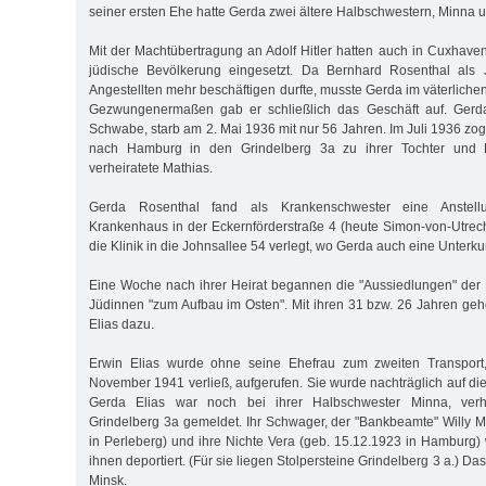
seiner ersten Ehe hatte Gerda zwei ältere Halbschwestern, Minna 
Mit der Machtübertragung an Adolf Hitler hatten auch in Cuxhav
jüdische Bevölkerung eingesetzt. Da Bernhard Rosenthal als 
Angestellten mehr beschäftigen durfte, musste Gerda im väterlichen
Gezwungenermaßen gab er schließlich das Geschäft auf. Gerda
Schwabe, starb am 2. Mai 1936 mit nur 56 Jahren. Im Juli 1936 zo
nach Hamburg in den Grindelberg 3a zu ihrer Tochter und 
verheiratete Mathias.
Gerda Rosenthal fand als Krankenschwester eine Anstellun
Krankenhaus in der Eckernförderstraße 4 (heute Simon-von-Utrec
die Klinik in die Johnsallee 54 verlegt, wo Gerda auch eine Unterkunf
Eine Woche nach ihrer Heirat begannen die "Aussiedlungen" de
Jüdinnen "zum Aufbau im Osten". Mit ihren 31 bzw. 26 Jahren ge
Elias dazu.
Erwin Elias wurde ohne seine Ehefrau zum zweiten Transpor
November 1941 verließ, aufgerufen. Sie wurde nachträglich auf die 
Gerda Elias war noch bei ihrer Halbschwester Minna, verh
Grindelberg 3a gemeldet. Ihr Schwager, der "Bankbeamte" Willy M
in Perleberg) und ihre Nichte Vera (geb. 15.12.1923 in Hambur
ihnen deportiert. (Für sie liegen Stolpersteine Grindelberg 3 a.) Da
Minsk.