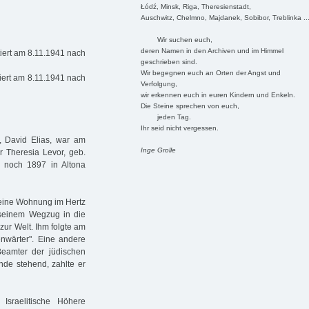
Łódź, Minsk, Riga, Theresienstadt,
Auschwitz, Chelmno, Majdanek, Sobibor, Treblinka ..
Wir suchen euch,
deren Namen in den Archiven und im Himmel
iert am 8.11.1941 nach
geschrieben sind.
Wir begegnen euch an Orten der Angst und
iert am 8.11.1941 nach
Verfolgung,
wir erkennen euch in euren Kindern und Enkeln.
Die Steine sprechen von euch,
jeden Tag.
Ihr seid nicht vergessen.
, David Elias, war am
Inge Grolle
 Theresia Levor, geb.
de noch 1897 in Altona
 eine Wohnung im Hertz
 seinem Wegzug in die
zur Welt. Ihm folgte am
enwärter". Eine andere
 Beamter der jüdischen
nde stehend, zahlte er
Israelitische Höhere