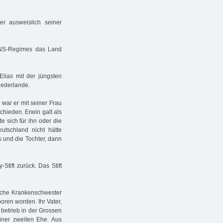
r ausweislich seiner
s NS-Regimes das Land
lias mit der jüngsten
iederlande.
 war er mit seiner Frau
hieden. Erwin galt als
e sich für ihn oder die
utschland nicht hätte
s und die Tochter, dann
Stift zurück. Das Stift
ische Krankenschwester
ren worden. Ihr Vater,
 betrieb in der Grossen
iner zweiten Ehe. Aus