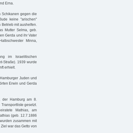
und Erna.
en Schikanen gegen die
Jude keine "arischen"
 Betrieb mit aushelfen.
s Mutter Selma, geb.
gen Gerda und ihr Vater
Halbschwester Minna,
g im Israelitischen
ht-Straße). 1939 wurde
t erhielt.
r Hamburger Juden und
hörten Erwin und Gerda
t, der Hamburg am 8.
Transportliste gesetzt.
eiratete Mathias, am
athias (geb. 12.7.1886
g) wurden zusammen mit
s Ziel war das Getto von