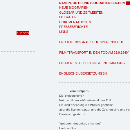
NAMEN, ORTE UND BIOGRAFIEN SUCHEN
NEUE BIOGRAFIEN
GLOSSAR UND ZEITLEISTEN
LITERATUR
DOKUMENTATIONEN
PRESSEBERICHTE
LINKS
PROJEKT BIOGRAFISCHE SPURENSUCHE
FILM "TRANSPORT IN DEN TOD AM 23.9.1940"
PROJEKT STOLPERTONSTEINE HAMBURG
ENGLISCHE ÜBERSETZUNGEN
Vom Stolpern
Die Stolpersteine?
Nein, an ihnen stößt niemand den Fuß
Sie sind ebenerdig ins Pflaster gepflanzt
aber die Namen darauf und die Zeichen sind uns ins
Gewissen gestanzt:
"geboren, deportiert, ermordet"
Und die Orte: