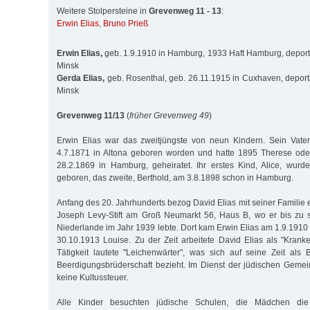
Weitere Stolpersteine in
Grevenweg 11 - 13
:
Erwin Elias
,
Bruno Prieß
Erwin Elias,
geb. 1.9.1910 in Hamburg, 1933 Haft Hamburg, deport
Minsk
Gerda Elias,
geb. Rosenthal, geb. 26.11.1915 in Cuxhaven, deport
Minsk
Grevenweg 11/13
(
früher Grevenweg 49
)
Erwin Elias war das zweitjüngste von neun Kindern. Sein Vater
4.7.1871 in Altona geboren worden und hatte 1895 Therese oder
28.2.1869 in Hamburg, geheiratet. Ihr erstes Kind, Alice, wur
geboren, das zweite, Berthold, am 3.8.1898 schon in Hamburg.
Anfang des 20. Jahrhunderts bezog David Elias mit seiner Familie
Joseph Levy-Stift am Groß Neumarkt 56, Haus B, wo er bis zu
Niederlande im Jahr 1939 lebte. Dort kam Erwin Elias am 1.9.1910 
30.10.1913 Louise. Zu der Zeit arbeitete David Elias als "Krank
Tätigkeit lautete "Leichenwärter", was sich auf seine Zeit als
Beerdigungsbrüderschaft bezieht. Im Dienst der jüdischen Gemei
keine Kultussteuer.
Alle Kinder besuchten jüdische Schulen, die Mädchen die 