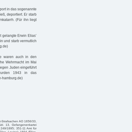
port in das sogenannte
ß, deportiert. Er starb
atarrh. (Für ihn liegt
 gelangte Erwin Elias’
in und starb vermutlich
g.de)
se waren auch in den
sche Wehrmacht im Mai
gegen Juden eingeführt
 wurden 1943 in das
ne-hamburg.de)
cht-Strafsachen AO 1656/33,
Abl. 13, Gefangenenkartei
249/1895; 351-11 Amt für
ias, Louise); 1694 (Elias,