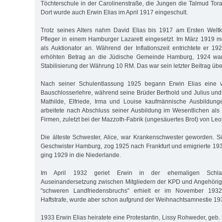
Töchterschule in der Carolinenstraße, die Jungen die Talmud Tora
Dort wurde auch Erwin Elias im April 1917 eingeschult.
Trotz seines Alters nahm David Elias bis 1917 am Ersten Weltkr
Pfleger in einem Hamburger Lazarett eingesetzt. Im März 1919 
als Auktionator an. Während der Inflationszeit entrichtete er 
erhöhten Betrag an die Jüdische Gemeinde Hamburg, 1924 wa
Stabilisierung der Währung 10 RM. Das war sein letzter Beitrag üb
Nach seiner Schulentlassung 1925 begann Erwin Elias eine vi
Bauschlosserlehre, während seine Brüder Berthold und Julius und
Mathilde, Elfriede, Irma und Louise kaufmännische Ausbildunge
arbeitete nach Abschluss seiner Ausbildung im Wesentlichen als 
Firmen, zuletzt bei der Mazzoth-Fabrik (ungesäuertes Brot) von Leo
Die älteste Schwester, Alice, war Krankenschwester geworden. Sie
Geschwister Hamburg, zog 1925 nach Frankfurt und emigrierte 193
ging 1929 in die Niederlande.
Im April 1932 geriet Erwin in der ehemaligen Schlac
Auseinandersetzung zwischen Mitgliedern der KPD und Angehör
"schweren Landfriedensbruchs" erhielt er im November 193
Haftstrafe, wurde aber schon aufgrund der Weihnachtsamnestie 19
1933 Erwin Elias heiratete eine Protestantin, Lissy Rohweder, geb