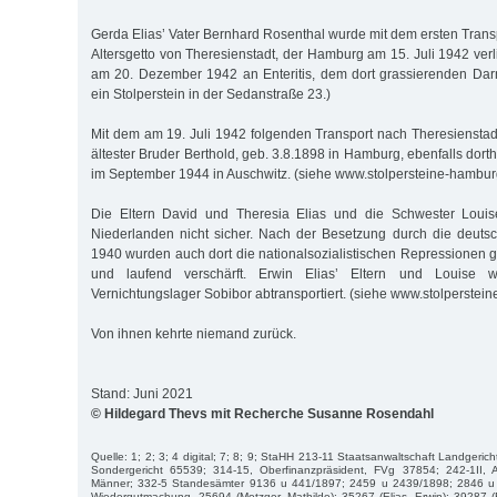
Gerda Elias’ Vater Bernhard Rosenthal wurde mit dem ersten Trans
Altersgetto von Theresienstadt, der Hamburg am 15. Juli 1942 verlie
am 20. Dezember 1942 an Enteritis, dem dort grassierenden Darmk
ein Stolperstein in der Sedanstraße 23.)
Mit dem am 19. Juli 1942 folgenden Transport nach Theresienstadt
ältester Bruder Berthold, geb. 3.8.1898 in Hamburg, ebenfalls dorth
im September 1944 in Auschwitz. (siehe www.stolpersteine-hambur
Die Eltern David und Theresia Elias und die Schwester Loui
Niederlanden nicht sicher. Nach der Besetzung durch die deut
1940 wurden auch dort die nationalsozialistischen Repressionen 
und laufend verschärft. Erwin Elias’ Eltern und Louise
Vernichtungslager Sobibor abtransportiert. (siehe www.stolperstei
Von ihnen kehrte niemand zurück.
Stand: Juni 2021
© Hildegard Thevs mit Recherche Susanne Rosendahl
Quelle: 1; 2; 3; 4 digital; 7; 8; 9; StaHH 213-11 Staatsanwaltschaft Landgeri
Sondergericht 65539; 314-15, Oberfinanzpräsident, FVg 37854; 242-1II, 
Männer; 332-5 Standesämter 9136 u 441/1897; 2459 u 2439/1898; 2846 u 
Wiedergutmachung, 25694 (Metzger, Mathilde); 35267 (Elias, Erwin); 39287 (El