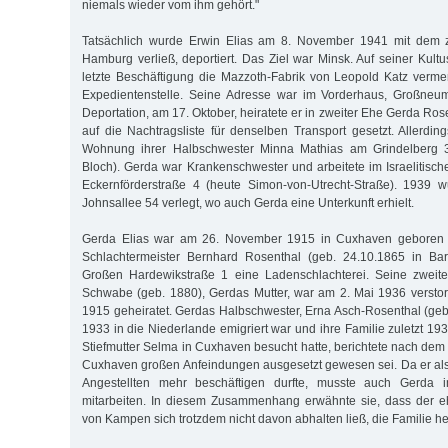
niemals wieder vom ihm gehört."
Tatsächlich wurde Erwin Elias am 8. November 1941 mit dem z
Hamburg verließ, deportiert. Das Ziel war Minsk. Auf seiner Kult
letzte Beschäftigung die Mazzoth-Fabrik von Leopold Katz vermer
Expedientenstelle. Seine Adresse war im Vorderhaus, Großneum
Deportation, am 17. Oktober, heiratete er in zweiter Ehe Gerda Ro
auf die Nachtragsliste für denselben Transport gesetzt. Allerdin
Wohnung ihrer Halbschwester Minna Mathias am Grindelberg 3a
Bloch). Gerda war Krankenschwester und arbeitete im Israelitisc
Eckernförderstraße 4 (heute Simon-von-Utrecht-Straße). 1939 w
Johnsallee 54 verlegt, wo auch Gerda eine Unterkunft erhielt.
Gerda Elias war am 26. November 1915 in Cuxhaven geboren wo
Schlachtermeister Bernhard Rosenthal (geb. 24.10.1865 in Barn
Großen Hardewikstraße 1 eine Ladenschlachterei. Seine zweit
Schwabe (geb. 1880), Gerdas Mutter, war am 2. Mai 1936 verstorb
1915 geheiratet. Gerdas Halbschwester, Erna Asch-Rosenthal (geb.
1933 in die Niederlande emigriert war und ihre Familie zuletzt 19
Stiefmutter Selma in Cuxhaven besucht hatte, berichtete nach dem K
Cuxhaven großen Anfeindungen ausgesetzt gewesen sei. Da er als
Angestellten mehr beschäftigen durfte, musste auch Gerda im
mitarbeiten. In diesem Zusammenhang erwähnte sie, dass der e
von Kampen sich trotzdem nicht davon abhalten ließ, die Familie he