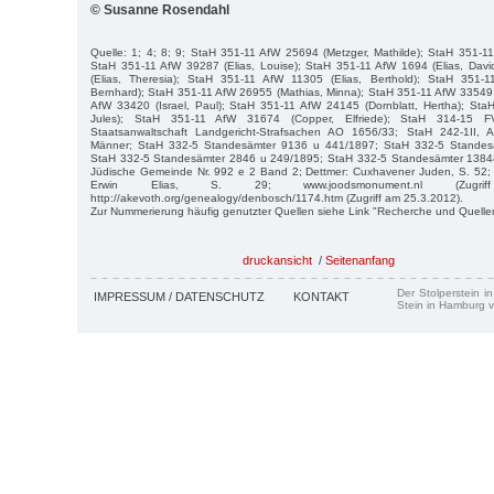
© Susanne Rosendahl
Quelle: 1; 4; 8; 9; StaH 351-11 AfW 25694 (Metzger, Mathilde); StaH 351-11
StaH 351-11 AfW 39287 (Elias, Louise); StaH 351-11 AfW 1694 (Elias, Dav
(Elias, Theresia); StaH 351-11 AfW 11305 (Elias, Berthold); StaH 351-
Bernhard); StaH 351-11 AfW 26955 (Mathias, Minna); StaH 351-11 AfW 33549 (
AfW 33420 (Israel, Paul); StaH 351-11 AfW 24145 (Dornblatt, Hertha); StaH
Jules); StaH 351-11 AfW 31674 (Copper, Elfriede); StaH 314-15 
Staatsanwaltschaft Landgericht-Strafsachen AO 1656/33; StaH 242-1II, A
Männer; StaH 332-5 Standesämter 9136 u 441/1897; StaH 332-5 Standes
StaH 332-5 Standesämter 2846 u 249/1895; StaH 332-5 Standesämter 1384
Jüdische Gemeinde Nr. 992 e 2 Band 2; Dettmer: Cuxhavener Juden, S. 52; T
Erwin Elias, S. 29; www.joodsmonument.nl (Zugri
http://akevoth.org/genealogy/denbosch/1174.htm (Zugriff am 25.3.2012).
Zur Nummerierung häufig genutzter Quellen siehe Link "Recherche und Quelle
druckansicht
/
Seitenanfang
Der Stolperstein i
IMPRESSUM / DATENSCHUTZ
KONTAKT
Stein in Hamburg v