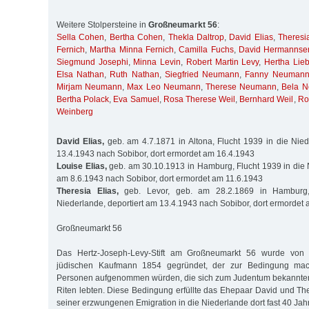
Weitere Stolpersteine in
Großneumarkt 56
:
Sella Cohen
,
Bertha Cohen
,
Thekla Daltrop
,
David Elias
,
Theresi
Fernich
,
Martha Minna Fernich
,
Camilla Fuchs
,
David Hermannse
Siegmund Josephi
,
Minna Levin
,
Robert Martin Levy
,
Hertha Lie
Elsa Nathan
,
Ruth Nathan
,
Siegfried Neumann
,
Fanny Neuman
Mirjam Neumann
,
Max Leo Neumann
,
Therese Neumann
,
Bela 
Bertha Polack
,
Eva Samuel
,
Rosa Therese Weil
,
Bernhard Weil
,
Ro
Weinberg
David Elias,
geb. am 4.7.1871 in Altona, Flucht 1939 in die Nied
13.4.1943 nach Sobibor, dort ermordet am 16.4.1943
Louise Elias,
geb. am 30.10.1913 in Hamburg, Flucht 1939 in die N
am 8.6.1943 nach Sobibor, dort ermordet am 11.6.1943
Theresia Elias,
geb. Levor, geb. am 28.2.1869 in Hamburg,
Niederlande, deportiert am 13.4.1943 nach Sobibor, dort ermordet
Großneumarkt 56
Das Hertz-Joseph-Levy-Stift am Großneumarkt 56 wurde von
jüdischen Kaufmann 1854 gegründet, der zur Bedingung mac
Personen aufgenommen würden, die sich zum Judentum bekannte
Riten lebten. Diese Bedingung erfüllte das Ehepaar David und The
seiner erzwungenen Emigration in die Niederlande dort fast 40 Jahr