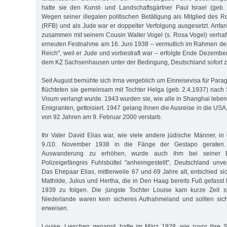
hatte sie den Kunst- und Landschaftsgärtner Paul Israel (geb. 
Wegen seiner illegalen politischen Betätigung als Mitglied des 
(RFB) und als Jude war er doppelter Verfolgung ausgesetzt. Anfa
zusammen mit seinem Cousin Walter Vogel (s. Rosa Vogel) verhaf
erneuten Festnahme am 16. Juni 1938 – vermutlich im Rahmen der
Reich", weil er Jude und vorbestraft war – erfolgte Ende Dezembe
dem KZ Sachsenhausen unter der Bedingung, Deutschland sofort z
Seit August bemühte sich Irma vergeblich um Einreisevisa für Par
flüchteten sie gemeinsam mit Tochter Helga (geb. 2.4.1937) nach 
Visum verlangt wurde. 1943 wurden sie, wie alle in Shanghai lebe
Emigranten, gettoisiert. 1947 gelang ihnen die Ausreise in die USA,
von 92 Jahren am 9. Februar 2000 verstarb.
Ihr Vater David Elias war, wie viele andere jüdische Männer, 
9./10. November 1938 in die Fänge der Gestapo geraten
Auswanderung zu erhöhen, wurde auch ihm bei seiner 
Polizeigefängnis Fuhlsbüttel "anheimgestellt", Deutschland unve
Das Ehepaar Elias, mittlerweile 67 und 69 Jahre alt, entschied si
Mathilde, Julius und Hertha, die in Den Haag bereits Fuß gefasst
1939 zu folgen. Die jüngste Tochter Louise kam kurze Zeit s
Niederlande waren kein sicheres Aufnahmeland und sollten sich
erweisen.
Louise, Lieschen genannt, hatte im März 1928, wie zuvor ihre 