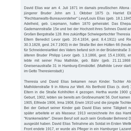
David Elias war am 4. Juli 1871 im damals preußischen Altona
jüngerer Bruder John am 1. Oktober 1875 (s. Harriet Elia
"Rechtsanwalts-Bureauvorsteher" Levy/Louis Elias (geb. 18.1.1845
Adelheid, geb. Liepmann, hatten 1870 geheiratet. Das Ehepa
Gademannstraße 15e und bei der Hochzeit ihres Sohnes David am
Großen Bergstraße 128. Ihre zukünftige Schwiegertochter Theresia
Eltern Benedict Levor (geb. 20.4.1834, gest. 8.4.1911) und Ri
30.3.1828, gest. 24.7.1903) in der Straße Bei den Hütten 66 (heut
für Schneidereiartikel des Vaters befand sich in der Brüderstraße 3
älteren Bruder Philipp Levor (geb. 1.3.1866, gest. 15.4.1930), e
lebte mit seiner Frau Mathilde, geb. Bähr (geb. 21.11.186
Gneisenaustraße 31 in Hamburg-Eimsbüttel. (Mathilde Levor sta
im Getto Theresienstadt.)
Theresia und David Elias bekamen neun Kinder. Tochter Al
Mathildenstraße 9 in Altona zur Welt. Als Berthold Elias (s. dort)
Eltern in die Straße Kohlhöfen 4 gezogen. Hertha wurde 1900 g
Geburt, 1902, lebten sie bereits am Großneumarkt 56. Dort kamen 
1905, Elfriede 1906, Irma 1908, Erwin 1910 und die jüngste Tochte
Bei der Geburt seiner Kinder gab David Elias seine Tätigkeit 
später arbeitete er als Masseur. 1913 verzeichnete ihn das Ha
"Krankenwärter". Diesen Beruf soll auch sein Großvater Behrend D
ausgeübt haben. David Elias Teilnahme als Soldat im Ersten Weltk
Front endete 1917, er wurde als Pfleger in ein Hamburger Lazaret