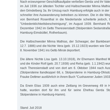
Nach erzwungener Geschäftsaufgabe verließen Gerda und ihr Vat
im Juli 1936 zur ältesten Tochter und Halbschwester Minna Mathia
den Grindelberg 3a. Ihr Umzug nach Hamburg erfolgte auch in der 
schneller ihre Auswanderung betreiben zu können. Die in die Weg
von Bernhard Rosenthal in die Niederlande scheiterte jedoch, tr
"Unbedenklichkeitsbescheinigung", im August 1939. Bernhard R
Dezember 1942 im Getto Theresienstadt (Stolperstein Sedanstraße 
Hamburg-Eimsbüttel, Rotherbaum).
Die Halbschwester Minna Mathias, der Schwager, der Bankbeamt
12.7. 1886) und die Nichte Vera (geb. 15.12.1923) wurden wie Ge
8. November 1941 ins Getto Minsk deportiert.
Die ältere Nichte Lisa (geb. 13.10.1918), ihr Ehemann Manfred 
und die Kinder Rolf (geb. 20.7.1938) und Reha (geb. 1.1.1942) w
nach Theresienstadt und von dort am 6. Oktober 1944 nach Ausc
(Stolpersteine Ilandkoppel 68, s. Stolpersteine in Hamburg-Ohlsdor
Frauke Dettmer ausführlich in ihrem Buch "Cuxhavener Juden 1933
Da Erwin Elias 1939 auch eine Zeitlang im Grevenweg 49 in
hatte, wurden dort für ihn und für seine Ehefrau Gerda Stol
Stolpersteine in Hamburg-Hamm).
Stand: Juli 2018