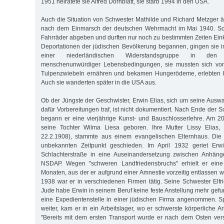
1951 heiratete sie Alfred Dornblatt, sie starb 1994 in den USA.
Auch die Situation von Schwester Mathilde und Richard Metzger än
nach dem Einmarsch der deutschen Wehrmacht im Mai 1940. So 
Fahrräder abgeben und durften nur noch zu bestimmten Zeiten Eink
Deportationen der jüdischen Bevölkerung begannen, gingen sie i
einer niederländischen Widerstandsgruppe in den 
menschenunwürdiger Lebensbedingungen, sie mussten sich von 
Tulpenzwiebeln ernähren und bekamen Hungerödeme, erlebten b
Auch sie wanderten später in die USA aus.
Ob der Jüngste der Geschwister, Erwin Elias, sich um seine Au
dafür Vorbereitungen traf, ist nicht dokumentiert. Nach Ende der S
begann er eine vierjährige Kunst- und Bauschlosserlehre. Am 2
seine Tochter Wilma Liesa geboren. Ihre Mutter Lissy Elias,
22.2.1908), stammte aus einem evangelischen Elternhaus. Di
unbekannten Zeitpunkt geschieden. Im April 1932 geriet Erw
Schlachterstraße in eine Auseinandersetzung zwischen Anhän
NSDAP. Wegen "schweren Landfriedensbruchs" erhielt er eine 
Monaten, aus der er aufgrund einer Amnestie vorzeitig entlassen 
1938 war er in verschiedenen Firmen tätig. Seine Schwester Elfri
Jude habe Erwin in seinem Beruf keine feste Anstellung mehr gefu
eine Expedientenstelle in einer jüdischen Firma angenommen. Spä
weiter, kam er in ein Arbeitslager, wo er schwerste körperliche Ar
"Bereits mit dem ersten Transport wurde er nach dem Osten ver