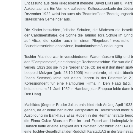
Entlassung aus dem Kriegsdienst meldete David Elias am 8. Mär
Auktionator an. Ein Vermerk auf seiner Kultussteuerkarte der Jüd
Dezember 1922 weist ihn auch als "Beamten" der "Beerdigungsbrü
Israelischen Gemeinde" aus.
Die Kinder besuchten jüdische Schulen, die Mädchen die Israelit
der Carolinenstraße, die Söhne die Talmud Tora Schule im Grindel
auf Alice, die später auch in einen Pflegeberuf wechselte,
Bauschlosserlehre absolvierte, kaufmännische Ausbildungen.
Tochter Mathilde war in verschiedenen Warenhäusern tätig und be
den "Comptometer", eine damalige Rechenmaschine. Sie war die Ers
verließ. 1929 zog sie in die Niederlande. Ob sie erst dort ihren s
Leopold Metzger (geb. 23.10.1905) kennenlernte, ist nicht überlie
Frieda Sommer) lebte seit vielen Jahren in der Peterstraße 2.
Korrespondent für eine Hamburger Firma in Den Haag tätig. 
heirateten am 21. Juni 1932 in Hamburg, das Ehepaar lebte dann i
Den Haag.
Mathildes jüngerer Bruder Julius entschied sich Anfang April 1933
gehen, da er keine berufliche Perspektive in Deutschland mehr s
Ausbildung im Bankhaus Elias Ruben in der Hermannstraße beg
die Firma Oskar Blaustein Eier Im- und Export am Lindenplatz i
Danach hatte er eine Tätigkeit als "Unkosten Statistiker" der EPA E
eine Tochter-Gesellschaft der Rudolph Karstadt AG in der Steinstr