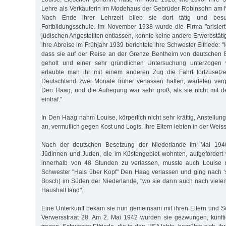
Lehre als Verkäuferin im Modehaus der Gebrüder Robinsohn am
Nach Ende ihrer Lehrzeit blieb sie dort tätig und bes
Fortbildungsschule. Im November 1938 wurde die Firma "arisiert
jüdischen Angestellten entlassen, konnte keine andere Erwerbstäti
ihre Abreise im Frühjahr 1939 berichtete ihre Schwester Elfriede: "
dass sie auf der Reise an der Grenze Bentheim von deutschen
geholt und einer sehr gründlichen Untersuchung unterzogen 
erlaubte man ihr mit einem anderen Zug die Fahrt fortzusetze
Deutschland zwei Monate früher verlassen hatten, warteten ve
Den Haag, und die Aufregung war sehr groß, als sie nicht mit 
eintraf."
In Den Haag nahm Louise, körperlich nicht sehr kräftig, Anstellu
an, vermutlich gegen Kost und Logis. Ihre Eltern lebten in der Weis
Nach der deutschen Besetzung der Niederlande im Mai 1940
Jüdinnen und Juden, die im Küstengebiet wohnten, aufgefordert
innerhalb von 48 Stunden zu verlassen, musste auch Louise n
Schwester "Hals über Kopf" Den Haag verlassen und ging nach 
Bosch) im Süden der Niederlande, "wo sie dann auch nach viele
Haushalt fand".
Eine Unterkunft bekam sie nun gemeinsam mit ihren Eltern und S
Verwersstraat 28. Am 2. Mai 1942 wurden sie gezwungen, künfti