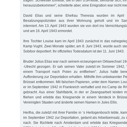
tragen. Schwester Elfriede, die in den USA lebte, bemühte sich, ih
herauszubekommen", scheiterte aber, eine Emigration war nicht me
David Elias und seine Ehefrau Theresia wurden im April
Besatzungspolizisten aus ihrer Wohnung geholt und im Sam
interniert. Am 13. April 1943 wurden sie von dort ins Vernichtungsl
und am 16. April 1943 ermordet.
Ihre Tochter Louise kam im April 1943 zunächst in das nahegel
Kamp Vught. Zwei Monate später, am 8. Juni 1943, wurde auch si
Sobibor deportiert. Ihr offizielles Todesdatum ist der 11. Juni 1943.
Bruder Julius Elias war nach seinem erzwungenen Ortswechsel 1
-Utrecht gezogen. Er sah seinen Vater zuletzt im Sommer 1942, 
einem Transport nach Polen zu entfliehen". Julius hatte ber
Aufforderung zur Deportation erhalten. Mithilfe ihm unbekannter 
Brüssel entkommen. Mit falschen Papieren, unter dem Namen Lou
er im September 1942 in Frankreich verhaftet und ins Camp de Ri
gebracht. Aus einer Stahlfabrik, in der er Zwangsarbeit leisten 
fliehen und erlebte das Kriegsende in einem Versteck in Brüss
Vereinigten Staaten und änderte seinen Namen in Jules Ellis.
Hertha, die zuletzt mit ihrer Familie in ‘s Hertogenbosch lebte, ka
im September 1942 zur Deportation, getarnt als Arbeitseinsatz, zu 
nach. Sie flüchtete nach Amsterdam und erlebte das Kriegsende do