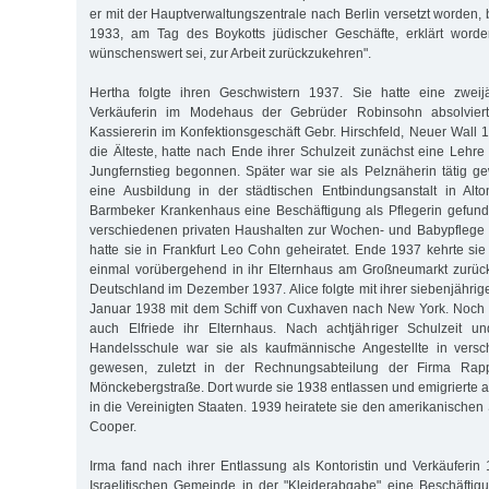
er mit der Hauptverwaltungszentrale nach Berlin versetzt worden, b
1933, am Tag des Boykotts jüdischer Geschäfte, erklärt worde
wünschenswert sei, zur Arbeit zurückzukehren".
Hertha folgte ihren Geschwistern 1937. Sie hatte eine zweij
Verkäuferin im Modehaus der Gebrüder Robinsohn absolviert.
Kassiererin im Konfektionsgeschäft Gebr. Hirschfeld, Neuer Wall 1
die Älteste, hatte nach Ende ihrer Schulzeit zunächst eine Lehre
Jungfernstieg begonnen. Später war sie als Pelznäherin tätig g
eine Ausbildung in der städtischen Entbindungsanstalt in Al
Barmbeker Krankenhaus eine Beschäftigung als Pflegerin gefund
verschiedenen privaten Haushalten zur Wochen- und Babypflege 
hatte sie in Frankfurt Leo Cohn geheiratet. Ende 1937 kehrte sie
einmal vorübergehend in ihr Elternhaus am Großneumarkt zurück
Deutschland im Dezember 1937. Alice folgte mit ihrer siebenjähri
Januar 1938 mit dem Schiff von Cuxhaven nach New York. Noch i
auch Elfriede ihr Elternhaus. Nach achtjähriger Schulzeit 
Handelsschule war sie als kaufmännische Angestellte in versc
gewesen, zuletzt in der Rechnungsabteilung der Firma Rap
Mönckebergstraße. Dort wurde sie 1938 entlassen und emigrierte
in die Vereinigten Staaten. 1939 heiratete sie den amerikanische
Cooper.
Irma fand nach ihrer Entlassung als Kontoristin und Verkäuferin
Israelitischen Gemeinde in der "Kleiderabgabe" eine Beschäftig