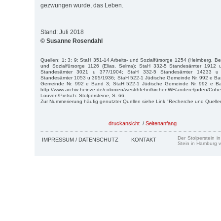
gezwungen wurde, das Leben.
Stand: Juli 2018
© Susanne Rosendahl
Quellen: 1; 3; 9; StaH 351-14 Arbeits- und Sozialfürsorge 1254 (Heimberg, Be
und Sozialfürsorge 1126 (Elias, Selma); StaH 332-5 Standesämter 1912
Standesämter 3021 u 377/1904; StaH 332-5 Standesämter 14233 u
Standesämter 1053 u 395/1936; StaH 522-1 Jüdische Gemeinde Nr. 992 e Ba
Gemeinde Nr. 992 e Band 3; StaH 522-1 Jüdische Gemeinde Nr. 992 e Band
http://www.archiv-heinze.de/colonien/westrhfehn/kirchenWF/andere/juden/Cohe
Louven/Pietsch: Stolpersteine, S. 66.
Zur Nummerierung häufig genutzter Quellen siehe Link "Recherche und Quelle
druckansicht
/
Seitenanfang
Der Stolperstein i
IMPRESSUM / DATENSCHUTZ
KONTAKT
Stein in Hamburg v