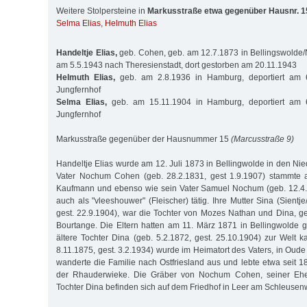
Weitere Stolpersteine in
Markusstraße etwa gegenüber Hausnr. 1
Selma Elias
,
Helmuth Elias
Handeltje Elias,
geb. Cohen, geb. am 12.7.1873 in Bellingswolde/N
am 5.5.1943 nach Theresienstadt, dort gestorben am 20.11.1943
Helmuth Elias,
geb. am 2.8.1936 in Hamburg, deportiert am 
Jungfernhof
Selma Elias,
geb. am 15.11.1904 in Hamburg, deportiert am 
Jungfernhof
Markusstraße gegenüber der Hausnummer 15
(Marcusstraße 9)
Handeltje Elias wurde am 12. Juli 1873 in Bellingwolde in den Ni
Vater Nochum Cohen (geb. 28.2.1831, gest 1.9.1907) stammte 
Kaufmann und ebenso wie sein Vater Samuel Nochum (geb. 12.4.1
auch als "vleeshouwer" (Fleischer) tätig. Ihre Mutter Sina (Sientje
gest. 22.9.1904), war die Tochter von Mozes Nathan und Dina, 
Bourtange. Die Eltern hatten am 11. März 1871 in Bellingwolde g
ältere Tochter Dina (geb. 5.2.1872, gest. 25.10.1904) zur Welt
8.11.1875, gest. 3.2.1934) wurde im Heimatort des Vaters, in Oud
wanderte die Familie nach Ostfriesland aus und lebte etwa seit 
der Rhauderwieke. Die Gräber von Nochum Cohen, seiner Ehef
Tochter Dina befinden sich auf dem Friedhof in Leer am Schleusen