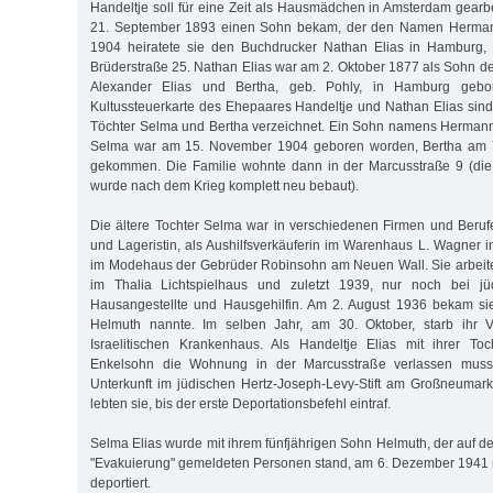
Handeltje soll für eine Zeit als Hausmädchen in Amsterdam gearb
21. September 1893 einen Sohn bekam, der den Namen Hermann 
1904 heiratete sie den Buchdrucker Nathan Elias in Hamburg,
Brüderstraße 25. Nathan Elias war am 2. Oktober 1877 als Sohn d
Alexander Elias und Bertha, geb. Pohly, in Hamburg gebo
Kultussteuerkarte des Ehepaares Handeltje und Nathan Elias si
Töchter Selma und Bertha verzeichnet. Ein Sohn namens Hermann
Selma war am 15. November 1904 geboren worden, Bertha am 7
gekommen. Die Familie wohnte dann in der Marcusstraße 9 (die
wurde nach dem Krieg komplett neu bebaut).
Die ältere Tochter Selma war in verschiedenen Firmen und Berufen
und Lageristin, als Aushilfsverkäuferin im Warenhaus L. Wagner i
im Modehaus der Gebrüder Robinsohn am Neuen Wall. Sie arbeite
im Thalia Lichtspielhaus und zuletzt 1939, nur noch bei jüd
Hausangestellte und Hausgehilfin. Am 2. August 1936 bekam si
Helmuth nannte. Im selben Jahr, am 30. Oktober, starb ihr V
Israelitischen Krankenhaus. Als Handeltje Elias mit ihrer T
Enkelsohn die Wohnung in der Marcusstraße verlassen musste
Unterkunft im jüdischen Hertz-Joseph-Levy-Stift am Großneumar
lebten sie, bis der erste Deportationsbefehl eintraf.
Selma Elias wurde mit ihrem fünfjährigen Sohn Helmuth, der auf der 
"Evakuierung" gemeldeten Personen stand, am 6. Dezember 1941 
deportiert.