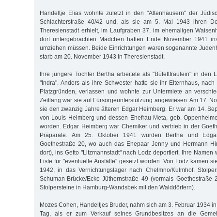
Handeltje Elias wohnte zuletzt in den "Altenhäusern" der Jüdi
Schlachterstraße 40/42 und, als sie am 5. Mai 1943 ihren De
Theresienstadt erhielt, im Laufgraben 37, im ehemaligen Waise
dort untergebrachten Mädchen hatten Ende November 1941 i
umziehen müssen. Beide Einrichtungen waren sogenannte Judenhä
starb am 20. November 1943 in Theresienstadt.
Ihre jüngere Tochter Bertha arbeitete als "Büfettfräulein" in den
"Indra". Anders als ihre Schwester hatte sie ihr Elternhaus, na
Platzgründen, verlassen und wohnte zur Untermiete an verschi
Zeitlang war sie auf Fürsorgeunterstützung angewiesen. Am 17. N
sie den zwanzig Jahre älteren Edgar Heimberg. Er war am 14. S
von Louis Heimberg und dessen Ehefrau Meta, geb. Oppenheime
worden. Edgar Heimberg war Chemiker und vertrieb in der Goet
Präparate. Am 25. Oktober 1941 wurden Bertha und Edga
Goethestraße 20, wo auch das Ehepaar Jenny und Hermann Hirs
dort), ins Getto "Litzmannstadt" nach Lodz deportiert. Ihre Namen
Liste für "eventuelle Ausfälle" gesetzt worden. Von Lodz kamen si
1942, in das Vernichtungslager nach Chelmno/Kulmhof. Stolper
Schuman-Brücke/Ecke Jüthornstraße 49 (vormals Goethestraße 20
Stolpersteine in Hamburg-Wandsbek mit den Walddörfern).
Mozes Cohen, Handeltjes Bruder, nahm sich am 3. Februar 1934 
Tag, als er zum Verkauf seines Grundbesitzes an die Geme