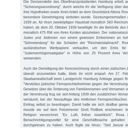
Die Devisenstelle des Oberfinanzpräsidenten Hamburg erließ a
"Sicherungsanordnung", durch welche ihr die Verfügung über da
ihre Hypotheken sowie ihren Anteil an dem Grundstück Altona R
besondere Genehmigung verboten wurde. Gezwungenermaßen g
1939 an, für ihren zweiköpfigen Haushalt monatlich 593 Reichs
haben; ab dem 20. Oktober 1939 bewilligte ihr die Behörde des 
monatlich 475 RM von ihren Konten abzuheben. Der nationalsozial
Juden und Jüdinnen von einem gewissen Einkommen an hoh
"Sühneleistung" für die Schäden der "Reichskristallnacht". Ro
ausländischen Wertpapiere verkaufen, um den Erlös für
"Judenvermögensabgabe" in Höhe von 25 Prozent ihres Ve
verwenden.
Auch die Demütigung der Kennzeichnung durch einen jüdischen
überall anzumelden hatte, blieb ihr nicht erspart. Am 27. F
Staatsanwaltschaft beim Landgericht Hamburg Anklage gegen R
"Verstoßes jüdischer Fernsprechteilnehmer gegen die Verordnun
Gesetzes über die Änderung von Familiennamen und Vornamen v
der Verordnung trug sie seit Anfang 1939 den zusätzlichen Vorn
versäumt, bei der Neuauflage des Amtlichen Fernsprechbuches
Eintrag selbst zu beantragen. Damit hatte sie sich strafbar gema
musste sie auf dem Polizeirevier Groß Flottbek erscheinen. I
Religion verzeichnet: "Ev. Luth, früher israelitisch". Ros
Benachrichtigungszettel für eine Geschäftssache gehalten 
durchgelesen zu haben. Auch fügte sie hinzu: "Seit Januar d