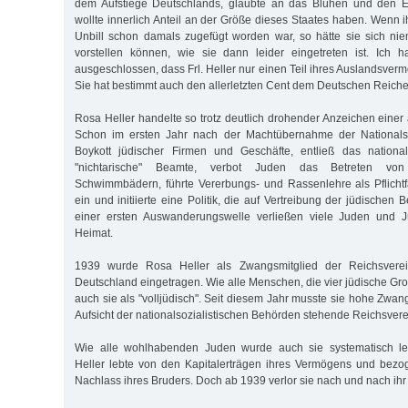
dem Aufstiege Deutschlands, glaubte an das Blühen und den E
wollte innerlich Anteil an der Größe dieses Staates haben. Wenn 
Unbill schon damals zugefügt worden war, so hätte sie sich ni
vorstellen können, wie sie dann leider eingetreten ist. Ich h
ausgeschlossen, dass Frl. Heller nur einen Teil ihres Auslandsve
Sie hat bestimmt auch den allerletzten Cent dem Deutschen Reiche
Rosa Heller handelte so trotz deutlich drohender Anzeichen einer a
Schon im ersten Jahr nach der Machtübernahme der Nationalso
Boykott jüdischer Firmen und Geschäfte, entließ das national
"nichtarische" Beamte, verbot Juden das Betreten vo
Schwimmbädern, führte Vererbungs- und Rassenlehre als Pflichtf
ein und initiierte eine Politik, die auf Vertreibung der jüdischen 
einer ersten Auswanderungswelle verließen viele Juden und J
Heimat.
1939 wurde Rosa Heller als Zwangsmitglied der Reichsvere
Deutschland eingetragen. Wie alle Menschen, die vier jüdische Große
auch sie als "volljüdisch". Seit diesem Jahr musste sie hohe Zwan
Aufsicht der nationalsozialistischen Behörden stehende Reichsver
Wie alle wohlhabenden Juden wurde auch sie systematisch le
Heller lebte von den Kapitalerträgen ihres Vermögens und bez
Nachlass ihres Bruders. Doch ab 1939 verlor sie nach und nach i