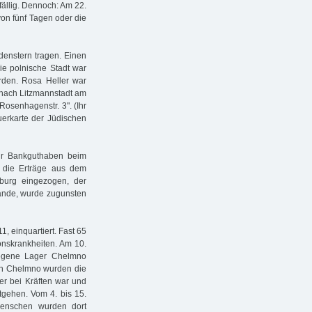
ällig. Dennoch: Am 22.
von fünf Tagen oder die
enstern tragen. Einen
Die polnische Stadt war
rden. Rosa Heller war
 nach Litzmannstadt am
Rosenhagenstr. 3". (Ihr
uerkarte der Jüdischen
hr Bankguthaben beim
 die Erträge aus dem
burg eingezogen, der
tände, wurde zugunsten
, einquartiert. Fast 65
ionskrankheiten. Am 10.
egene Lager Chelmno
 in Chelmno wurden die
er bei Kräften war und
tgehen. Vom 4. bis 15.
enschen wurden dort