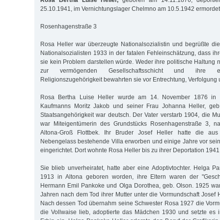
Rosa Bertha Luise Heller,
geboren am 14.11.1876, deportie
25.10.1941, im Vernichtungslager Chelmno am 10.5.1942 ermordet
Rosenhagenstraße 3
Rosa Heller war überzeugte Nationalsozialistin und begrüßte d
Nationalsozialisten 1933 in der fatalen Fehleinschätzung, dass ihr
sie kein Problem darstellen würde. Weder ihre politische Haltung 
zur vermögenden Gesellschaftsschicht und ihre evang
Religionszugehörigkeit bewahrten sie vor Entrechtung, Verfolgung 
Rosa Bertha Luise Heller wurde am 14. November 1876 in P
Kaufmanns Moritz Jakob und seiner Frau Johanna Heller, geb.
Staatsangehörigkeit war deutsch. Der Vater verstarb 1904, die Mu
war Miteigentümerin des Grundstücks Rosenhagenstraße 3, na
Altona-Groß Flottbek. Ihr Bruder Josef Heller hatte die a
Nebengelass bestehende Villa erworben und einige Jahre vor se
eingerichtet. Dort wohnte Rosa Heller bis zu ihrer Deportation 1941
Sie blieb unverheiratet, hatte aber eine Adoptivtochter. Helga P
1913 in Altona geboren worden, ihre Eltern waren der "Gesch
Hermann Emil Pankoke und Olga Dorothea, geb. Olson. 1925 war 
Jahren nach dem Tod ihrer Mutter unter die Vormundschaft Josef H
Nach dessen Tod übernahm seine Schwester Rosa 1927 die Vorm
die Vollwaise lieb, adoptierte das Mädchen 1930 und setzte es 