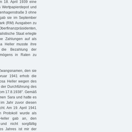
m 18. April 1939 eine
s Wertpapierdepot und
osenhagenstraße 3 ohne
ab sie im September
mark (RM) Ausgaben zu
Oberfinanzpräsidenten,
istische Staat erlegte
e Zahlungen auf als
sa Heller musste ihre
 die Bezahlung der
rmögens in Raten zu
 Zwangsnamen, den sie
ebruar 1941 erhob die
osa Heller wegen des
g der Durchführung des
om 17.8.1938". Gemäß
amen Sara und hatte es
 im Jahr zuvor diesen
cht. Am 19. April 1941
m Protokoll wurde als
a Heller gab an, den
und nicht sorgfältig
es Jahres ist mir der