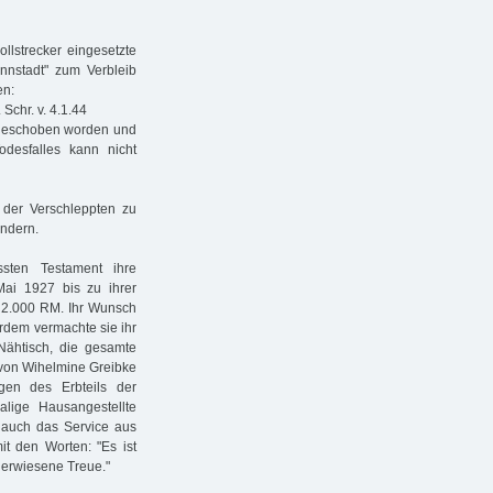
llstrecker eingesetzte
nnstadt" zum Verbleib
en:
 Schr. v. 4.1.44
abgeschoben worden und
desfalles kann nicht
 der Verschleppten zu
indern.
sten Testament ihre
Mai 1927 bis zu ihrer
t 2.000 RM. Ihr Wunsch
erdem vermachte sie ihr
Nähtisch, die gesamte
 von Wihelmine Greibke
gen des Erbteils der
alige Hausangestellte
r auch das Service aus
it den Worten: "Es ist
 erwiesene Treue."