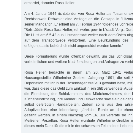
ermordet, darunter Rosa Heller.
Am 4. Januar 1944 richtete der von Rosa Heller als Testamentsvo
Rechtsanwalt Rehwoldt eine Anfrage an die Gestapo in "Litzma
seiner Mandantin. Er erhielt am 7. Februar 1944 folgendes Schreib
"Betr.: Jüdin Rosa Sara Heller, zul. wohn. gew. in L‘stadt. Vorg.: Dort.
Die H. ist am 6.5.42 aus Litzmannstadt weiter nach dem Osten 
auf dem Transportwege verstorben. Eine Beurkundung des To
erfolgen, da sie behördlich nicht angemeldet werden konnte."
Diese Formulierung wurde offenbar gewählt, um das Schicksal
verheimlichen und weitere Nachforschungen und Anfragen zu verh
Rosa Heller bedachte in ihrem am 20. März 1941 verfas
Hausangestellte Wilhelmine Greibke, Jahrgang 1891, die seit 
Deportation mit ihr in der Rosenhagenstraße 3 gewohnt hatte, mi
war, dass diese das Geld zum Einkauf in ein Stift verwendete. Auß
die Einrichtung des Schlafzimmers, des Mädchenzimmers, den 
Kücheneinrichtung, ihre Kleider und Leibwäsche sowie einige der
selbst gefertigten Handarbeiten. Zudem sollte aus den Erträ
Adoptivtochter eine lebenslange jährliche Rente an die ehem
gezahlt werden. In einem Nachtrag vom 16. Juli vererbte sie ih
Meißener Porzellan. Rosa Heller würdigte Wilhelmine Greibke m
dieses mein Dank für die mir in der schwersten Zeit meines Lebens