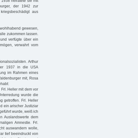
 1938 heiratete sie mit
burger, der 1942 zur
riegsbeschädigt aus
r wohlhabend gewesen,
khalle zukommen lassen.
nd verfügte über ein
rmögen, verwahrt vom
onalsozialisten. Arthur
ber 1937 in die USA
hung im Rahmen eines
Waldenburger mit, Rosa
ehabt:
rl. Heller mit dem vor
Unterredung wurde die
 getroffen. Frl. Heller
 ein arischer Justiziar
geführt wurde, weiß ich
chen Auslandswerte dem
aligen Amnestie. Frl.
cht auswandern wolle,
r tief beeindruckt von