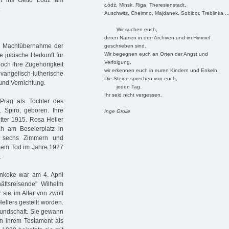
rt ins Getto Lodz am
Łódź, Minsk, Riga, Theresienstadt,
Auschwitz, Chelmno, Majdanek, Sobibor, Treblinka ..
Wir suchen euch,
deren Namen in den Archiven und im Himmel
ie Machtübernahme der
geschrieben sind.
Wir begegnen euch an Orten der Angst und
e jüdische Herkunft für
Verfolgung,
noch ihre Zugehörigkeit
wir erkennen euch in euren Kindern und Enkeln.
elisch-lutherische
Die Steine sprechen von euch,
und Vernichtung.
jeden Tag.
Ihr seid nicht vergessen.
rag als Tochter des
 Spiro, geboren. Ihre
Inge Grolle
tter 1915. Rosa Heller
h am Beselerplatz in
us sechs Zimmern und
inem Tod im Jahre 1927
.
ankoke war am 4. April
äftsreisende" Wilhelm
sie im Alter von zwölf
ellers gestellt worden.
undschaft. Sie gewann
in ihrem Testament als