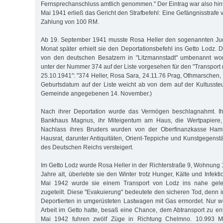
Fernsprechanschluss amtlich genommen." Der Eintrag war also hinf
Mai 1941 erließ das Gericht den Strafbefehl: Eine Gefängnisstrafe 
Zahlung von 100 RM.
Ab 19. September 1941 musste Rosa Heller den sogenannten Jud
Monat später erhielt sie den Deportationsbefehl ins Getto Lodz. 
von den deutschen Besatzern in "Litzmannstadt" umbenannt wo
unter der Nummer 374 auf der Liste vorgesehen für den "Transport
25.10.1941": "374 Heller, Rosa Sara, 24.11.76 Prag, Othmarschen, 
Geburtsdatum auf der Liste weicht ab von dem auf der Kultusste
Gemeinde angegebenen 14. November.)
Nach ihrer Deportation wurde das Vermögen beschlagnahmt. I
Bankhaus Magnus, ihr Miteigentum am Haus, die Wertpapiere,
Nachlass ihres Bruders wurden von der Oberfinanzkasse Ham
Hausrat, darunter Antiquitäten, Orient-Teppiche und Kunstgegens
des Deutschen Reichs versteigert.
Im Getto Lodz wurde Rosa Heller in der Richterstraße 9, Wohnung 11
Jahre alt, überlebte sie den Winter trotz Hunger, Kälte und Infekt
Mai 1942 wurde sie einem Transport von Lodz ins nahe gel
zugeteilt. Diese "Evakuierung" bedeutete den sicheren Tod, denn
Deportierten in umgerüsteten Lastwagen mit Gas ermordet. Nur w
Arbeit im Getto hatte, besaß eine Chance, dem Abtransport zu en
Mai 1942 fuhren zwölf Züge in Richtung Chelmno. 10.993 M