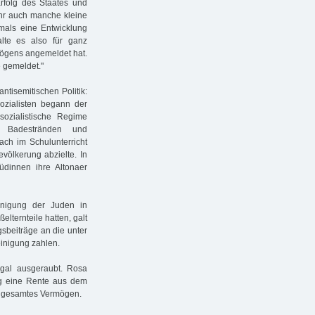
rfolg des Staates und
ihr auch manche kleine
emals eine Entwicklung
alte es also für ganz
rmögens angemeldet hat.
 gemeldet."
ntisemitischen Politik:
zialisten begann der
sozialistische Regime
n Badestränden und
ach im Schulunterricht
Bevölkerung abzielte. In
üdinnen ihre Altonaer
inigung der Juden in
lternteile hatten, galt
gsbeiträge an die unter
einigung zahlen.
gal ausgeraubt. Rosa
og eine Rente aus dem
hr gesamtes Vermögen.