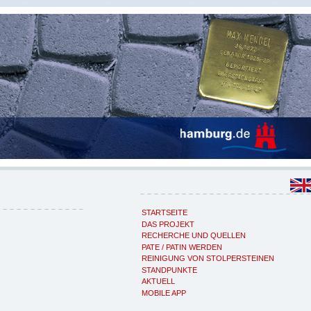
STARTSEITE
DAS PROJEKT
RECHERCHE UND QUELLEN
PATE / PATIN WERDEN
REINIGUNG VON STOLPERSTEINEN
STANDPUNKTE
AKTUELL
MOBILE APP