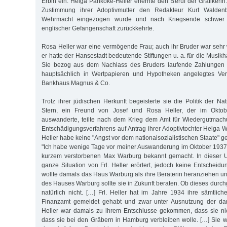
Erbin ein. Helga Pankoke-Heller erlernte den Beruf der Grafikerin.
Zustimmung ihrer Adoptivmutter den Redakteur Kurt Walden
Wehrmacht eingezogen wurde und nach Kriegsende schwer k
englischer Gefangenschaft zurückkehrte.
Rosa Heller war eine vermögende Frau; auch ihr Bruder war seh
er hatte der Hansestadt bedeutende Stiftungen u. a. für die Musi
Sie bezog aus dem Nachlass des Bruders laufende Zahlungen u
hauptsächlich in Wertpapieren und Hypotheken angelegtes Ve
Bankhaus Magnus & Co.
Trotz ihrer jüdischen Herkunft begeisterte sie die Politik der Nati
Stern, ein Freund von Josef und Rosa Heller, der im Okto
auswanderte, teilte nach dem Krieg dem Amt für Wiedergutmac
Entschädigungsverfahrens auf Antrag ihrer Adoptivtochter Helga 
Heller habe keine "Angst vor dem nationalsozialistischen Staate" g
"Ich habe wenige Tage vor meiner Auswanderung im Oktober 1937 F
kurzem verstorbenen Max Warburg bekannt gemacht. In dieser 
ganze Situation von Frl. Heller erörtert, jedoch keine Entscheidung
wollte damals das Haus Warburg als ihre Beraterin heranziehen und
des Hauses Warburg sollte sie in Zukunft beraten. Ob dieses durch
natürlich nicht. […] Frl. Heller hat im Jahre 1934 ihre sämtli
Finanzamt gemeldet gehabt und zwar unter Ausnutzung der dam
Heller war damals zu ihrem Entschlusse gekommen, dass sie ni
dass sie bei den Gräbern in Hamburg verbleiben wolle. […] Sie wa