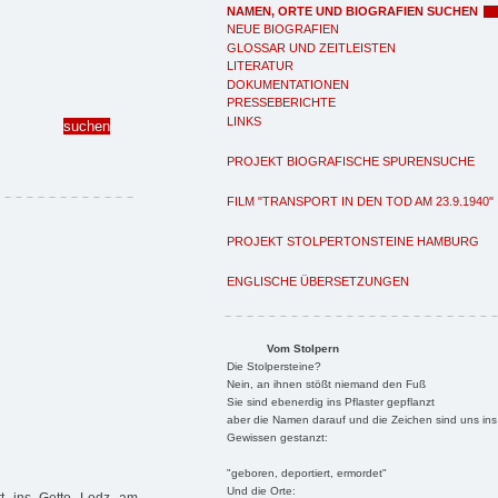
NAMEN, ORTE UND BIOGRAFIEN SUCHEN
NEUE BIOGRAFIEN
GLOSSAR UND ZEITLEISTEN
LITERATUR
DOKUMENTATIONEN
PRESSEBERICHTE
LINKS
PROJEKT BIOGRAFISCHE SPURENSUCHE
FILM "TRANSPORT IN DEN TOD AM 23.9.1940"
PROJEKT STOLPERTONSTEINE HAMBURG
ENGLISCHE ÜBERSETZUNGEN
Vom Stolpern
Die Stolpersteine?
Nein, an ihnen stößt niemand den Fuß
Sie sind ebenerdig ins Pflaster gepflanzt
aber die Namen darauf und die Zeichen sind uns ins
Gewissen gestanzt:
"geboren, deportiert, ermordet"
Und die Orte: