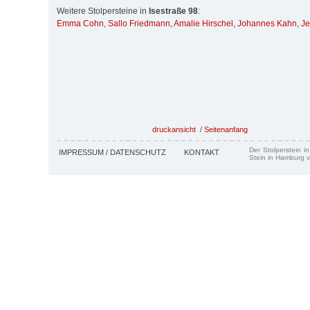
Weitere Stolpersteine in
Isestraße 98
:
Emma Cohn
,
Sallo Friedmann
,
Amalie Hirschel
,
Johannes Kahn
,
Je
druckansicht
/
Seitenanfang
Der Stolperstein i
IMPRESSUM / DATENSCHUTZ
KONTAKT
Stein in Hamburg v