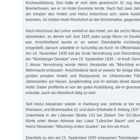
Kochausbildung. Das hatte er sich stets gewünscht. Er zog d
Bremerhaven, wo er im Hotel Excelsior lernte. Nach fast zwei Jah
der Inhaber des Hotels und Heinz entschloss sich, seine Aus
beenden, im noblen Hotel Reichshof an der Kirchenallee, gegenü
Nach Abschluss der Lehre verließ er das Hotel, um die sechs Mona
abzuleisten, zu denen seit Juni 1935 jeder junge Mann im Deutsc
war. Anschließend wurde er an seiner Dienststelle vorüber
eingestellt, danach arbeitete er kurzzeitig als Koch im Offizierska
Am 14. November 1935 trat die Erste Verordnung zum Reichsbürg
der "Nürnberger Gesetze" vom 15. September 1935 – in Kraft. Ge
2 dieser Verordnung wurde Heinz Alexander als "Mischling er
Wehrmacht entlassen. Anschließend fand er jeweils für einige Mon
großen privaten Hotels und Restaurants: im Uhlenhorster Fäh
Jahreszeiten am Neuen Jungfernstieg und im damals direkt dane
Hotel. Dabei profitierte er von der guten Ausbildung, die er genoss
erlaubte, auch als Alleinkoch tätig zu sein.
Seit Heinz Alexander wieder in Hamburg war, wohnte er bei se
Ehemann, erst Brahmsallee 31 und dann Dillstraße 6. Anfang 1937 
Untermiete in der Lübecker Straße 133 bei Ziebert. Der SS-Stu
führte unter dieser Adresse das Lokal "Lübscher Baum" und wah
Heinz Alexander, "Mischling ersten Grades", bei ihm als Koch.
Ebenfalls zu den am 15. September 1935 erlassenen "Nürnberger