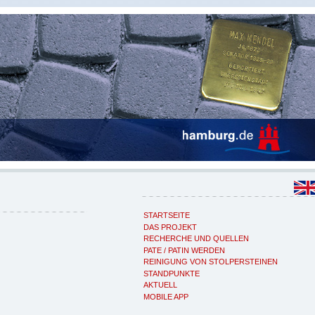
STARTSEITE
DAS PROJEKT
RECHERCHE UND QUELLEN
PATE / PATIN WERDEN
REINIGUNG VON STOLPERSTEINEN
STANDPUNKTE
AKTUELL
MOBILE APP