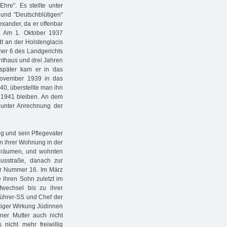
re". Es stellte unter
und "Deutschblütigen"
exander, da er offenbar
. Am 1. Oktober 1937
t an der Holstenglacis
mer 6 des Landgerichts
hthaus und drei Jahren
 später kam er in das
November 1939 in das
40, überstellte man ihn
 1941 bleiben. An dem
 unter Anrechnung der
ig und sein Pflegevater
in ihrer Wohnung in der
u räumen, und wohnten
cusstraße, danach zur
der Nummer 16. Im März
 ihren Sohn zuletzt im
wechsel bis zu ihrer
führer-SS und Chef der
tiger Wirkung Jüdinnen
ner Mutter auch nicht
 nicht mehr freiwillig