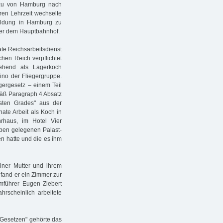
azu von Hamburg nach
ren Lehrzeit wechselte
bildung in Hamburg zu
ber dem Hauptbahnhof.
te Reichsarbeitsdienst
hen Reich verpflichtet
gehend als Lagerkoch
sino der Fliegergruppe.
ergesetz – einem Teil
mäß Paragraph 4 Absatz
sten Grades" aus der
ate Arbeit als Koch in
rhaus, im Hotel Vier
ben gelegenen Palast-
en hatte und die es ihm
iner Mutter und ihrem
fand er ein Zimmer zur
rmführer Eugen Ziebert
rscheinlich arbeitete
 Gesetzen" gehörte das