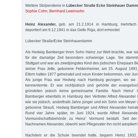
Weitere Stolpersteine in
Lübecker Straße Ecke Steinhauer Damm
Sophie Cohn
,
Bernhard Lewinsohn
Heinz Alexander,
geb. am 21.2.1914 in Hamburg, mehrfach v
deportiert am 6.12.1941 in das Getto Riga, dort ermordet
Lübecker Straße/Ecke Steinhauerdamm
Als Hedwig Bamberger ihren Sohn Heinz zur Welt brachte, war sie 
für die damalige Zeit besonders schwierige Lage. Sie stammt
Stuttgart und war als zweitjüngstes Kind des jüdischen Ehepaars 
seiner Frau Jette, geborene Feldenheimer, am 25. August 189
Eltern hatten 1877 geheiratet und neun Kinder bekommen, vier Ju
Als junge Frau war Hedwig nach Hamburg gezogen, wo sie H
kennenlernte. Er war nichtjüdisch und gehörte der evangelis
gründeten jedoch keine gemeinsame Familie. Nach Heinz’ G
Bamberger ebenfalls in Hamburg den Vertreter Alfred Alexander
wie sie jüdisch, anderthalb Jahre jünger und ein Sohn von Meyer 
geborene Strauß. Hedwig Bamberger und Alfred Alexander heirat
Rund vier Jahre später, im Juni 1924, wurde Alfred Alexand
Vormundschaftsbehörde zu Heinz’ Vormund bestallt. Seit der
Nachnamen Alexander, obwohl sein Pflegevater ihn nicht adoptiert 
Nachdem er die Schule beendet hatte, begann Heinz 1932, 