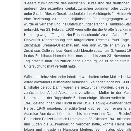
"Gesetz zum Schutze des deutschen Blutes und der deutschen Eh
anderem den sexuellen Kontakt zwischen Jüdinnen oder Juden 
unter Strafe. Dieses Gesetz bedeutete das Verhängnis für Heinz Al
eine Beziehung zu einer nichtjüdischen Frau eingegangen war
wurde er verhaftet und ins Untersuchungsgefängnis Hamburg-Stad
gebracht. Am 23. Februar 1938 verurteilte ihn die Große Strafkam
Hamburg wegen "fortgesetzter Rassenschande" zu vier Jahren Zuc
Ehrverlust (Aberkennung der bürgerlichen Rechte). Zwei Tage
Zuchthaus Bremen-Oslebshausen. Von dort wurde er am 29. 
Zuchthaus Celle verlegt. Rund acht Monate später, am 3. August 19
in das Zuchthaus Hameln. Hier musste er bis zum 23. November
Tag brachte man ihn zurück nach Hamburg, da er seine Strafe
Untersuchungshaft verbüßt hatte.
Während Heinz Alexander inhaftiert war, hatten seine Mutter Hedw
Alfred Alexander Deutschland verlassen. Sie hatten noch bis 1939 
Dillstraße gelebt. Dann waren sie gezwungen worden, diese z
zunächst bei Alfred Alexanders verwitweter Mutter in der Mar
Untermiete in der Rappstraße 6, dann einige Häuser weiter in 
1941 gelang ihnen die Flucht in die USA. Hedwig Alexander hatte
Herbst 1940 gesehen, anschließend gab es noch einen Brief
Ausreise. Von da an hörte sie nichts mehr von ihm. Da der Reichs
Deutschen Polizei Heinrich Himmler am 23. Oktober 1941 mit sofor
und Juden die Auswanderung verboten hatte, konnte Heinz sei
folgen und musste in Hamburg bleiben. Sein letzter, ebenfalls