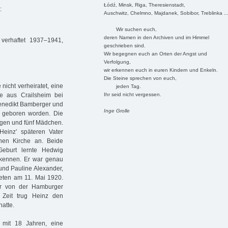
Łódź, Minsk, Riga, Theresienstadt,
:
Auschwitz, Chelmno, Majdanek, Sobibor, Treblinka ..
Wir suchen euch,
deren Namen in den Archiven und im Himmel
erhaftet 1937–1941,
geschrieben sind.
Wir begegnen euch an Orten der Angst und
Verfolgung,
wir erkennen euch in euren Kindern und Enkeln.
Die Steine sprechen von euch,
nicht verheiratet, eine
jeden Tag.
Ihr seid nicht vergessen.
e aus Crailsheim bei
Benedikt Bamberger und
Inge Grolle
1 geboren worden. Die
ngen und fünf Mädchen.
einz’ späteren Vater
chen Kirche an. Beide
eburt lernte Hedwig
 kennen. Er war genau
und Pauline Alexander,
eten am 11. Mai 1920.
er von der Hamburger
 Zeit trug Heinz den
hatte.
mit 18 Jahren, eine