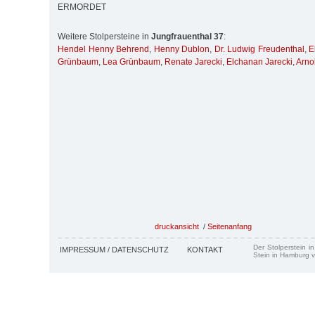
ERMORDET
Weitere Stolpersteine in
Jungfrauenthal 37
:
Hendel Henny Behrend
,
Henny Dublon
,
Dr. Ludwig Freudenthal
,
E
Grünbaum
,
Lea Grünbaum
,
Renate Jarecki
,
Elchanan Jarecki
,
Arno
druckansicht
/
Seitenanfang
Der Stolperstein i
IMPRESSUM / DATENSCHUTZ
KONTAKT
Stein in Hamburg v