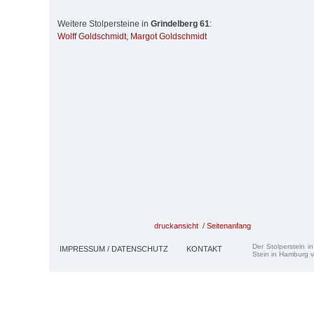
Weitere Stolpersteine in
Grindelberg 61
:
Wolff Goldschmidt
,
Margot Goldschmidt
druckansicht
/
Seitenanfang
Der Stolperstein i
IMPRESSUM / DATENSCHUTZ
KONTAKT
Stein in Hamburg v