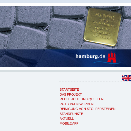
STARTSEITE
DAS PROJEKT
RECHERCHE UND QUELLEN
PATE / PATIN WERDEN
REINIGUNG VON STOLPERSTEINEN
STANDPUNKTE
AKTUELL
MOBILE APP