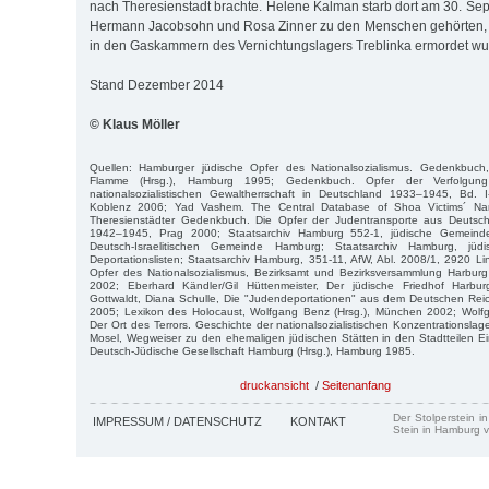
nach Theresienstadt brachte. Helene Kalman starb dort am 30. S
Hermann Jacobsohn und Rosa Zinner zu den Menschen gehörten, d
in den Gaskammern des Vernichtungslagers Treblinka ermordet wu
Stand Dezember 2014
© Klaus Möller
Quellen: Hamburger jüdische Opfer des Nationalsozialismus. Gedenkbuch
Flamme (Hrsg.), Hamburg 1995; Gedenkbuch. Opfer der Verfolgun
nationalsozialistischen Gewaltherrschaft in Deutschland 1933–1945, Bd. I-
Koblenz 2006; Yad Vashem. The Central Database of Shoa Victims´ Na
Theresienstädter Gedenkbuch. Die Opfer der Judentransporte aus Deutsch
1942–1945, Prag 2000; Staatsarchiv Hamburg 552-1, jüdische Gemeinden
Deutsch-Israelitischen Gemeinde Hamburg; Staatsarchiv Hamburg, jü
Deportationslisten; Staatsarchiv Hamburg, 351-11, AfW, Abl. 2008/1, 2920 Lin
Opfer des Nationalsozialismus, Bezirksamt und Bezirksversammlung Harburg
2002; Eberhard Kändler/Gil Hüttenmeister, Der jüdische Friedhof Harbu
Gottwaldt, Diana Schulle, Die "Judendeportationen" aus dem Deutschen R
2005; Lexikon des Holocaust, Wolfgang Benz (Hrsg.), München 2002; Wolfg
Der Ort des Terrors. Geschichte der nationalsozialistischen Konzentrationsla
Mosel, Wegweiser zu den ehemaligen jüdischen Stätten in den Stadtteilen E
Deutsch-Jüdische Gesellschaft Hamburg (Hrsg.), Hamburg 1985.
druckansicht
/
Seitenanfang
Der Stolperstein i
IMPRESSUM / DATENSCHUTZ
KONTAKT
Stein in Hamburg v