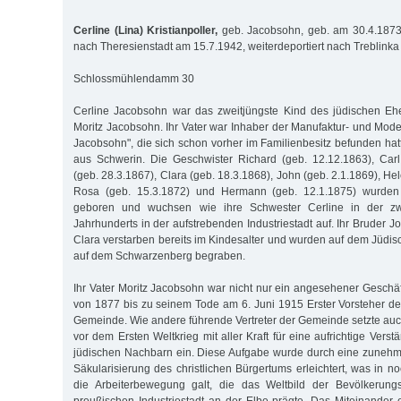
Cerline (Lina) Kristianpoller,
geb. Jacobsohn, geb. am 30.4.1873 
nach Theresienstadt am 15.7.1942, weiterdeportiert nach Treblink
Schlossmühlendamm 30
Cerline Jacobsohn war das zweitjüngste Kind des jüdischen Eh
Moritz Jacobsohn. Ihr Vater war Inhaber der Manufaktur- und Mo
Jacobsohn", die sich schon vorher im Familienbesitz befunden hat
aus Schwerin. Die Geschwister Richard (geb. 12.12.1863), Carl
(geb. 28.3.1867), Clara (geb. 18.3.1868), John (geb. 2.1.1869), He
Rosa (geb. 15.3.1872) und Hermann (geb. 12.1.1875) wurden 
geboren und wuchsen wie ihre Schwester Cerline in der zw
Jahrhunderts in der aufstrebenden Industriestadt auf. Ihr Bruder 
Clara verstarben bereits im Kindesalter und wurden auf dem Jüdis
auf dem Schwarzenberg begraben.
Ihr Vater Moritz Jacobsohn war nicht nur ein angesehener Gesch
von 1877 bis zu seinem Tode am 6. Juni 1915 Erster Vorsteher d
Gemeinde. Wie andere führende Vertreter der Gemeinde setzte auch
vor dem Ersten Weltkrieg mit aller Kraft für eine aufrichtige Verst
jüdischen Nachbarn ein. Diese Aufgabe wurde durch eine zunehm
Säkularisierung des christlichen Bürgertums erleichtert, was in 
die Arbeiterbewegung galt, die das Weltbild der Bevölkerung