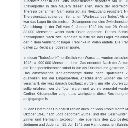
Auschwitz oder in das Getto Theresienstadt deportiert. Am 16. J
Kristianpoller in den Mauern dieser alten, nach der österreic
Theresia benannten Garnisonsstadt als Neuzugang registriert. Ni
Theresienstadt später den Beinamen "Wartesaal des Todes". Als ei
war das Lager für die meisten Gefangenen nur eine Zwischenstat
Vernichtung. In der Zeit vom 9. Januar 1942 bis zum 28. Okt
88.000 Menschen weiter nach Osten deportiert. Dieses Schick
Kristianpoller. Nach zwei Monaten musste sie das Lager mit eine
der in dem Vernichtungslager Treblinka in Polen endete. Die Tra
galten zu Recht als Todestransporte.
In dieser "Todesfabrik" nordöstlich von Warschau wurden zwische
1943 ca. 900.000 Menschen durch Gas ermordet. Nach der Ankun
die Transportteilnehmer sofort in die als Duschräume getarnten
Das einströmende Kohlenmonoxyd führte nach spätestens 
qualvollen Tod der Eingesperrten. Anschließend wurden die T
verscharrt, die kurz danach bepflanzt wurden, um alle Spuren 
sollte erfahren, wer die Toten waren und wo sie ermordet wurden
Cerline Kristianpoller zeigt, dass wenigstens diese Rechnung 
aufgegangen ist.
Zu den Opfern des Holocaust zählen auch ihr Sohn Arnold Moritz Kri
Oktober 1941 nach Lodz deportiert wurde, und ihre Geschwiste
Zinner und Hermann Jacobsohn, die ebenfalls den Zug bestei
Jüdinnen und Juden am 15. Juli 1942 vom Hannoverschen Bahnh