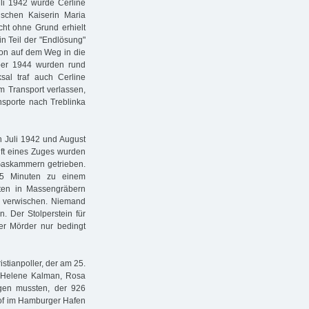
uli 1942 wurde Cerline
hischen Kaiserin Maria
cht ohne Grund erhielt
n Teil der "Endlösung"
ion auf dem Weg in die
ober 1944 wurden rund
sal traf auch Cerline
m Transport verlassen,
nsporte nach Treblinka
n Juli 1942 und August
ft eines Zuges wurden
 Gaskammern getrieben.
25 Minuten zu einem
oten in Massengräbern
zu verwischen. Niemand
. Der Stolperstein für
der Mörder nur bedingt
stianpoller, der am 25.
r Helene Kalman, Rosa
gen mussten, der 926
of im Hamburger Hafen