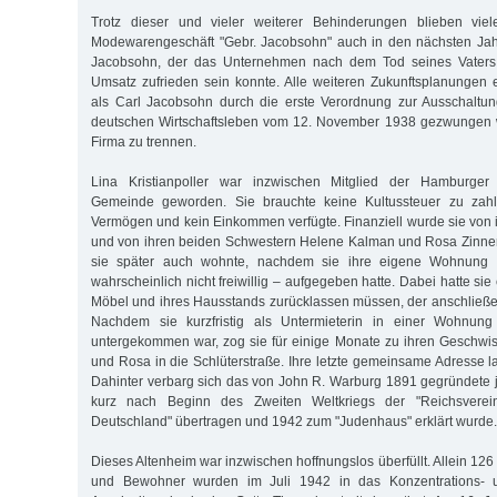
Trotz dieser und vieler weiterer Behinderungen blieben v
Modewarengeschäft "Gebr. Jacobsohn" auch in den nächsten Jahr
Jacobsohn, der das Unternehmen nach dem Tod seines Vaters w
Umsatz zufrieden sein konnte. Alle weiteren Zukunftsplanungen e
als Carl Jacobsohn durch die erste Verordnung zur Ausschalt
deutschen Wirtschaftsleben vom 12. November 1938 gezwungen w
Firma zu trennen.
Lina Kristianpoller war inzwischen Mitglied der Hamburger D
Gemeinde geworden. Sie brauchte keine Kultussteuer zu zahl
Vermögen und kein Einkommen verfügte. Finanziell wurde sie vo
und von ihren beiden Schwestern Helene Kalman und Rosa Zinner 
sie später auch wohnte, nachdem sie ihre eigene Wohnung i
wahrscheinlich nicht freiwillig – aufgegeben hatte. Dabei hatte sie
Möbel und ihres Hausstands zurücklassen müssen, der anschließe
Nachdem sie kurzfristig als Untermieterin in einer Wohnung
untergekommen war, zog sie für einige Monate zu ihren Geschwi
und Rosa in die Schlüterstraße. Ihre letzte gemeinsame Adresse l
Dahinter verbarg sich das von John R. Warburg 1891 gegründete j
kurz nach Beginn des Zweiten Weltkriegs der "Reichsverei
Deutschland" übertragen und 1942 zum "Judenhaus" erklärt wurde.
Dieses Altenheim war inzwischen hoffnungslos überfüllt. Allein 1
und Bewohner wurden im Juli 1942 in das Konzentrations- u