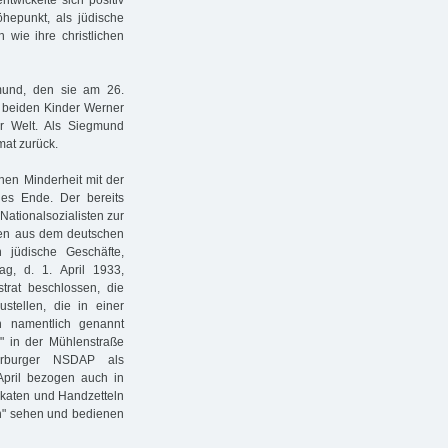
ntwickelte sich positiv
hepunkt, als jüdische
 wie ihre christlichen
gmund, den sie am 26.
e beiden Kinder Werner
 Welt. Als Siegmund
mat zurück.
chen Minderheit mit der
hes Ende. Der bereits
Nationalsozialisten zur
uden aus dem deutschen
 jüdische Geschäfte,
g, d. 1. April 1933,
trat beschlossen, die
stellen, die in einer
en namentlich genannt
" in der Mühlenstraße
arburger NSDAP als
April bezogen auch in
akaten und Handzetteln
en" sehen und bedienen