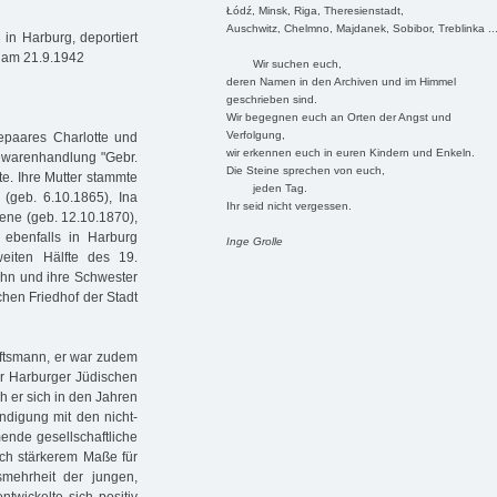
Łódź, Minsk, Riga, Theresienstadt,
Auschwitz, Chelmno, Majdanek, Sobibor, Treblinka ..
in Harburg, deportiert
a am 21.9.1942
Wir suchen euch,
deren Namen in den Archiven und im Himmel
geschrieben sind.
Wir begegnen euch an Orten der Angst und
Verfolgung,
epaares Charlotte und
wir erkennen euch in euren Kindern und Enkeln.
dewarenhandlung "Gebr.
Die Steine sprechen von euch,
te. Ihre Mutter stammte
jeden Tag.
 (geb. 6.10.1865), Ina
Ihr seid nicht vergessen.
lene (geb. 12.10.1870),
ebenfalls in Harburg
Inge Grolle
eiten Hälfte des 19.
John und ihre Schwester
chen Friedhof der Stadt
äftsmann, er war zudem
er Harburger Jüdischen
 er sich in den Jahren
ändigung mit den nicht-
ende gesellschaftliche
noch stärkerem Maße für
smehrheit der jungen,