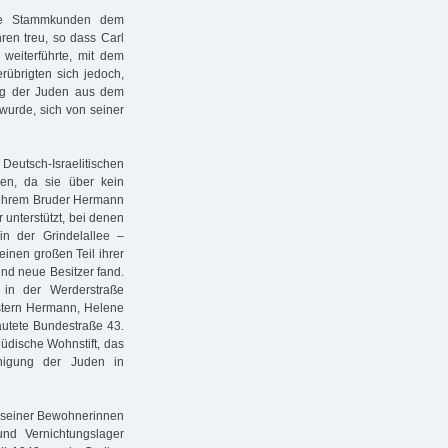
iele Stammkunden dem
en treu, so dass Carl
eiterführte, mit dem
rübrigten sich jedoch,
ung der Juden aus dem
urde, sich von seiner
eutsch-Israelitischen
en, da sie über kein
n ihrem Bruder Hermann
unterstützt, bei denen
n der Grindelallee –
 einen großen Teil ihrer
nd neue Besitzer fand.
 in der Werderstraße
stern Hermann, Helene
autete Bundestraße 43.
üdische Wohnstift, das
nigung der Juden in
26 seiner Bewohnerinnen
nd Vernichtungslager