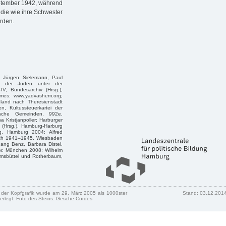
eptember 1942, während
ie wie ihre Schwester
rden.
, Jürgen Sielemann, Paul
g der Juden unter der
IV, Bundesarchiv (Hrsg.),
mes: www.yadvashem.org;
land nach Theresienstadt
, Kultussteuerkartei der
dische Gemeinden, 992e,
a Kristjanpoller; Harburger
 (Hrsg.), Hamburg-Harburg
rg, Hamburg 2004; Alfred
eich 1941–1945, Wiesbaden
ang Benz, Barbara Distel,
ger. München 2008; Wilhelm
imsbüttel und Rotherbaum,
n der Kopfgrafik wurde am 29. März 2005 als 1000ster
Stand: 03.12.201
erlegt. Foto des Steins: Gesche Cordes.