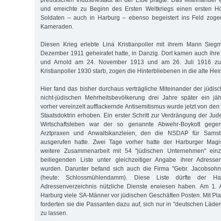
preußischen Industriestadt an der Elbe prägte. Das Miteinander e
und erreichte zu Beginn des Ersten Weltkriegs einen ersten Hö
Soldaten – auch in Harburg – ebenso begeistert ins Feld zogen
Kameraden.
Diesen Krieg erlebte Lina Kristianpoller mit ihrem Mann Sie
Dezember 1911 geheiratet hatte, in Danzig. Dort kamen auch ihr
und Arnold am 24. November 1913 und am 26. Juli 1916 zur
Kristianpoller 1930 starb, zogen die Hinterbliebenen in die alte Hei
Hier fand das bisher durchaus verträgliche Miteinander der jüdis
nicht-jüdischen Mehrheitsbevölkerung drei Jahre später ein jä
vorher vereinzelt aufflackernde Antisemitismus wurde jetzt von den 
Staatsdoktrin erhoben. Ein erster Schritt zur Verdrängung der J
Wirtschaftsleben war der so genannte Abwehr-Boykott gegen
Arztpraxen und Anwaltskanzleien, den die NSDAP für Samsta
ausgerufen hatte. Zwei Tage vorher hatte der Harburger Magis
weitere Zusammenarbeit mit 54 "jüdischen Unternehmen" einzu
beiliegenden Liste unter gleichzeitiger Angabe ihrer Adress
wurden. Darunter befand sich auch die Firma "Gebr. Jacobsohn
(heute: Schlossmühlendamm). Diese Liste dürfte der H
Adressenverzeichnis nützliche Dienste erwiesen haben. Am 1. 
Harburg viele SA-Männer vor jüdischen Geschäften Posten. Mit Pl
forderten sie die Passanten dazu auf, sich nur in "deutschen Läd
zu lassen.