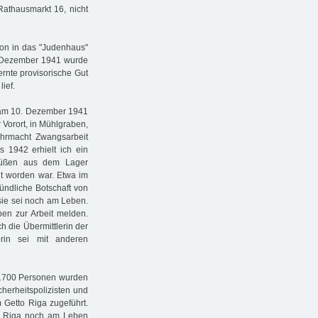
Rathausmarkt 16, nicht
tion in das "Judenhaus"
6. Dezember 1941 wurde
ernte provisorische Gut
ief.
e am 10. Dezember 1941
 Vorort, in Mühlgraben,
hrmacht Zwangsarbeit
s 1942 erhielt ich ein
Grüßen aus dem Lager
t worden war. Etwa im
ndliche Botschaft von
 sie sei noch am Leben.
ben zur Arbeit melden.
ch die Übermittlerin der
erin sei mit anderen
 1700 Personen wurden
herheitspolizisten und
m Getto Riga zugeführt.
s Riga noch am Leben