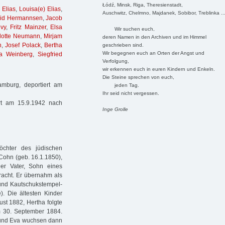
Łódź, Minsk, Riga, Theresienstadt,
 Elias
,
Louisa(e) Elias
,
Auschwitz, Chelmno, Majdanek, Sobibor, Treblinka ..
id Hermannsen
,
Jacob
vy
,
Fritz Mainzer
,
Elsa
Wir suchen euch,
elotte Neumann
,
Mirjam
deren Namen in den Archiven und im Himmel
n
,
Josef Polack
,
Bertha
geschrieben sind.
Wir begegnen euch an Orten der Angst und
a Weinberg
,
Siegfried
Verfolgung,
wir erkennen euch in euren Kindern und Enkeln.
Die Steine sprechen von euch,
mburg, deportiert am
jeden Tag.
Ihr seid nicht vergessen.
rt am 15.9.1942 nach
Inge Grolle
chter des jüdischen
Cohn (geb. 16.1.1850),
er Vater, Sohn eines
racht. Er übernahm als
 und Kautschukstempel-
). Die ältesten Kinder
st 1882, Hertha folgte
m 30. September 1884.
a und Eva wuchsen dann