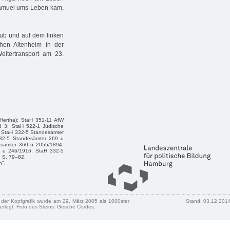
Samuel ums Leben kam,
aub und auf dem linken
hen Altenheim in der
eitertransport am 23.
 Hertha); StaH 351-11 AfW
d 3; StaH 522-1 Jüdische
 StaH 332-5 Standesämter
32-5 Standesämter 269 u
esämter 360 u 2055/1894;
 u 246/1916; StaH 332-5
, S. 79–82.
n".
n der Kopfgrafik wurde am 29. März 2005 als 1000ster
Stand: 03.12.201
erlegt. Foto des Steins: Gesche Cordes.