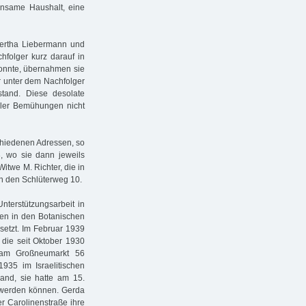
insame Haushalt, eine
 Hertha Liebermann und
hfolger kurz darauf in
konnte, übernahmen sie
r unter dem Nachfolger
tand. Diese desolate
aller Bemühungen nicht
chiedenen Adressen, so
8, wo sie dann jeweils
itwe M. Richter, die in
in den Schlüterweg 10.
terstützungsarbeit in
ten in den Botanischen
setzt. Im Februar 1939
 die seit Oktober 1930
t am Großneumarkt 56
35 im Israelitischen
and, sie hatte am 15.
t werden können. Gerda
er Carolinenstraße ihre