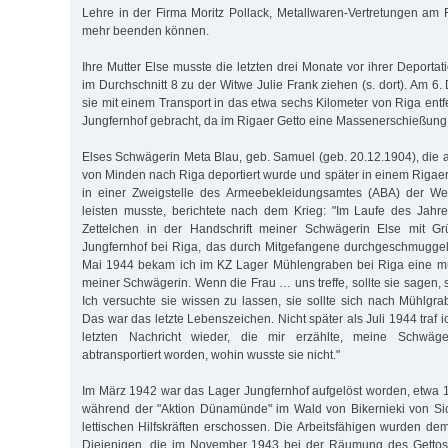
Lehre in der Firma Moritz Pollack, Metallwaren-Vertretungen am 
mehr beenden können.
Ihre Mutter Else musste die letzten drei Monate vor ihrer Deporta
im Durchschnitt 8 zu der Witwe Julie Frank ziehen (s. dort). Am 
sie mit einem Transport in das etwa sechs Kilometer von Riga entf
Jungfernhof gebracht, da im Rigaer Getto eine Massenerschießung l
Elses Schwägerin Meta Blau, geb. Samuel (geb. 20.12.1904), di
von Minden nach Riga deportiert wurde und später in einem Rigaer
in einer Zweigstelle des Armeebekleidungsamtes (ABA) der We
leisten musste, berichtete nach dem Krieg: "Im Laufe des Jahre
Zettelchen in der Handschrift meiner Schwägerin Else mit 
Jungfernhof bei Riga, das durch Mitgefangene durchgeschmuggel
Mai 1944 bekam ich im KZ Lager Mühlengraben bei Riga eine mü
meiner Schwägerin. Wenn die Frau … uns treffe, sollte sie sagen,
Ich versuchte sie wissen zu lassen, sie sollte sich nach Mühlgra
Das war das letzte Lebenszeichen. Nicht später als Juli 1944 traf i
letzten Nachricht wieder, die mir erzählte, meine Schwäg
abtransportiert worden, wohin wusste sie nicht."
Im März 1942 war das Lager Jungfernhof aufgelöst worden, etwa
während der "Aktion Dünamünde" im Wald von Bikernieki von Sic
lettischen Hilfskräften erschossen. Die Arbeitsfähigen wurden de
Diejenigen, die im November 1943 bei der Räumung des Getto