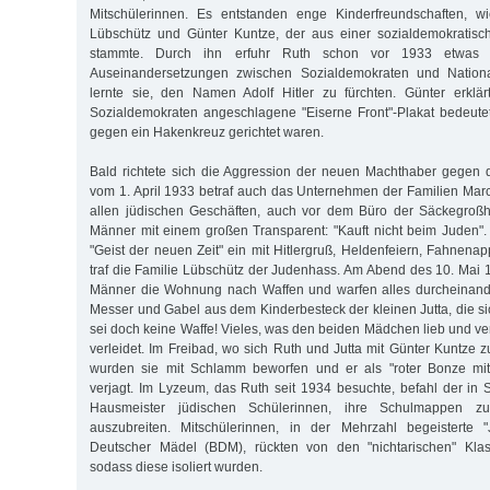
Mitschülerinnen. Es entstanden enge Kinderfreundschaften, w
Lübschütz und Günter Kuntze, der aus einer sozialdemokratisch
stammte. Durch ihn erfuhr Ruth schon vor 1933 etwas v
Auseinandersetzungen zwischen Sozialdemokraten und National
lernte sie, den Namen Adolf Hitler zu fürchten. Günter erkl
Sozialdemokraten angeschlagene "Eiserne Front"-Plakat bedeutet
gegen ein Hakenkreuz gerichtet waren.
Bald richtete sich die Aggression der neuen Machthaber gegen 
vom 1. April 1933 betraf auch das Unternehmen der Familien Mar
allen jüdischen Geschäften, auch vor dem Büro der Säckegroß
Männer mit einem großen Transparent: "Kauft nicht beim Juden".
"Geist der neuen Zeit" ein mit Hitlergruß, Heldenfeiern, Fahnena
traf die Familie Lübschütz der Judenhass. Am Abend des 10. Mai
Männer die Wohnung nach Waffen und warfen alles durcheinand
Messer und Gabel aus dem Kinderbesteck der kleinen Jutta, die si
sei doch keine Waffe! Vieles, was den beiden Mädchen lieb und ve
verleidet. Im Freibad, wo sich Ruth und Jutta mit Günter Kuntze
wurden sie mit Schlamm beworfen und er als "roter Bonze mit
verjagt. Im Lyzeum, das Ruth seit 1934 besuchte, befahl der in 
Hausmeister jüdischen Schülerinnen, ihre Schulmappen zu
auszubreiten. Mitschülerinnen, in der Mehrzahl begeisterte
Deutscher Mädel (BDM), rückten von den "nichtarischen" Kla
sodass diese isoliert wurden.