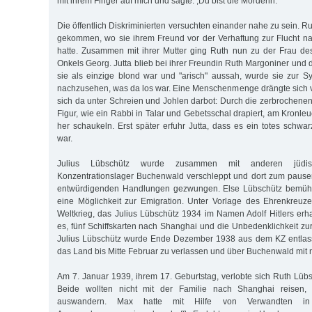
mit ihrem Finger auf mich und sagte: ,Du bist die Mörderin.‘"
Die öffentlich Diskriminierten versuchten einander nahe zu sein.
gekommen, wo sie ihrem Freund vor der Verhaftung zur Flucht n
hatte. Zusammen mit ihrer Mutter ging Ruth nun zu der Frau des
Onkels Georg. Jutta blieb bei ihrer Freundin Ruth Margoniner und
sie als einzige blond war und "arisch" aussah, wurde sie zur 
nachzusehen, was da los war. Eine Menschenmenge drängte sich 
sich da unter Schreien und Johlen darbot: Durch die zerbrochene
Figur, wie ein Rabbi in Talar und Gebetsschal drapiert, am Kronl
her schaukeln. Erst später erfuhr Jutta, dass es ein totes sch
war.
Julius Lübschütz wurde zusammen mit anderen jüdi
Konzentrationslager Buchenwald verschleppt und dort zum pause
entwürdigenden Handlungen gezwungen. Else Lübschütz bemüht
eine Möglichkeit zur Emigration. Unter Vorlage des Ehrenkreuz
Weltkrieg, das Julius Lübschütz 1934 im Namen Adolf Hitlers erhal
es, fünf Schiffskarten nach Shanghai und die Unbedenklichkeit zu
Julius Lübschütz wurde Ende Dezember 1938 aus dem KZ entlasse
das Land bis Mitte Februar zu verlassen und über Buchenwald mit
Am 7. Januar 1939, ihrem 17. Geburtstag, verlobte sich Ruth Lüb
Beide wollten nicht mit der Familie nach Shanghai reisen
auswandern. Max hatte mit Hilfe von Verwandten i