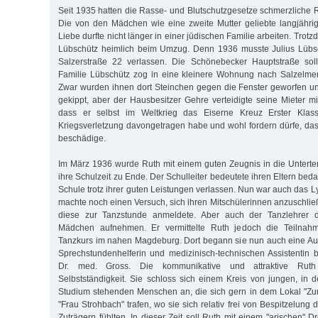
Seit 1935 hatten die Rasse- und Blutschutzgesetze schmerzliche R
Die von den Mädchen wie eine zweite Mutter geliebte langjähri
Liebe durfte nicht länger in einer jüdischen Familie arbeiten. Trotz
Lübschütz heimlich beim Umzug. Denn 1936 musste Julius Lübs
Salzerstraße 22 verlassen. Die Schönebecker Hauptstraße sollt
Familie Lübschütz zog in eine kleinere Wohnung nach Salzelme
Zwar wurden ihnen dort Steinchen gegen die Fenster geworfen u
gekippt, aber der Hausbesitzer Gehre verteidigte seine Mieter m
dass er selbst im Weltkrieg das Eiserne Kreuz Erster Klas
Kriegsverletzung davongetragen habe und wohl fordern dürfe, da
beschädige.
Im März 1936 wurde Ruth mit einem guten Zeugnis in die Untertert
ihre Schulzeit zu Ende. Der Schulleiter bedeutete ihren Eltern be
Schule trotz ihrer guten Leistungen verlassen. Nun war auch das L
machte noch einen Versuch, sich ihren Mitschülerinnen anzuschlie
diese zur Tanzstunde anmeldete. Aber auch der Tanzlehrer du
Mädchen aufnehmen. Er vermittelte Ruth jedoch die Teilnah
Tanzkurs im nahen Magdeburg. Dort begann sie nun auch eine Aus
Sprechstundenhelferin und medizinisch-technischen Assistentin 
Dr. med. Gross. Die kommunikative und attraktive Ruth
Selbstständigkeit. Sie schloss sich einem Kreis von jungen, in 
Studium stehenden Menschen an, die sich gern in dem Lokal "Zur
"Frau Strohbach" trafen, wo sie sich relativ frei von Bespitzelung
Zuträgern fühlten. In dieser Zeit soll Ruth mit einem "arischen" D