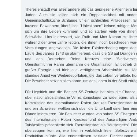
Theresienstadt war alles andere als das gepriesene Altenheim für
Juden. Auch sie teilten sich ein Doppelstockbett mit ande
Gemeinschaftsküche Schlange für ein schlechtes Mittagessen, fa
tausend Bewohnern überfüllten "Ubicationen" keinen ruhigen Mo
sich um ihre Leiden kümmern und so starben viele von ihne
Schwäche. Uns interessiert, wie Ruth und Max Nathan mit ihren
während der zwei Jahre lebten, die ihnen noch beschieden ware
Vermutungen angewiesen. Die tristen Existenzbedingungen de
Laufe des Jahres 1943 so alarmierend, dass die SS auf Drängen
und des Deutschen Roten Kreuzes eine "Stadtverschö
Obersturmführer Rahm übernahm die Organisation. Er betrieb di
großer Energie und trieb alle verfügbaren Arbeitskräfte zu Hö
ständige Angst vor Weiterdeportation, die das Leben vergiftete, h
Die Bewohner setzten alles daran, um das Leben in der Stadt erträ
Für Heydrich und die Berliner SS-Zentrale bot sich die Chance
über nationalsozialistische Vernichtungslager zu widerlegen, als
Kommission des Internationalen Roten Kreuzes Theresienstadt b
und ein Schweizer wollten sich über die Unterkunft einer hier ei
Dänen informieren. Die Besucher wurden von hohen SS-Chargen s
des Internationalen Roten Kreuzes und des Auswärtigen Amtes
Tatsächlich präsentierte sich Theresienstadt als "Mustergetto". Di
überzeugen können, wie hier in vorbildlich freier Selbstverwa
Produktion blühte. Alle erforderlichen sozialen Einrichtungen