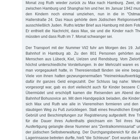
Monat zog Ruth wieder zurück zu Max nach Hamburg. Zwei, dre
zwischen Hamburg und Shanghai hin und her. Im Januar 1942 mus
den Kindern noch einmal umziehen, nun in die in "Ostmar
Hallerstraße 24. Das Haus gehörte dem Jüdischen Religionsve
ausschließlich Juden. Ruths letzter Brief aus Hamburg mit dem Foto
Er enthielt die Nachricht, dass Max, sie und die Kinder nach T
müssten und dass Ruth im 7. Monat schwanger sei.
Der Transport mit der Nummer VI/2 fuhr am Morgen des 19. Ju
Bahnhof in Hamburg ab. Zu den 801 Personen gehörten a
Menschen aus Lübeck, Kiel, Uelzen und Rendsburg. Vom Zielort
höchst unterschiedliche Vorstellungen. In der Mehrzahl waren e
man vorgegaukelt hatte, in Theresienstadt fänden sie eine beq
Viele von ihnen hatten gezwungenermaßen "Heimeinkaufsverträ
dafür ihr ganzes Geld eingezahlt. Der Schluss lag nahe: Wenn
vorgesorgt war, gab es dort vielleicht auch für Kinder bessere
Übermüdet und erschöpft kamen die Reisenden am Abend de
Bahnhof Bohusovice an. Mit dem Handgepäck beladen, die Kinder
sich Max und Ruth wie alle in Viererreihen formieren und den 
staubigen Weg zu Fuß zurücklegen. Statt eines freundlichen Emp
Gebrüll und Beschimpfungen zur Registrierung aufgestellt. Ihre
für die Dauer ihres Aufenthalts gleichsam ein Teil ihres N
Ausfertigung gelangte diese Nummer ans "Zentralkommissariat" un
der jüdischen Selbstverwaltung. Der Durchgangsbereich für die
Lagerinsasse betreten durfte, hieß "die Schleuse". Dort wurde das 