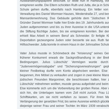
Auswanderungspapiere beschafft. Er lebte nun in Hamburg, vo
emigrieren wollte. Die Eltern schickten Ruth und Jutta, die ja in S
Schule gehen durfte, ebenfalls nach Hamburg. Ein Vetter von
Verwaltung des Daniel Wormser Hauses, Westerstraße 27, und besc
Mansardenwohnung. Das Gebäude gehörte dem "Jüdischen Rel
Gründer Daniel Wormser hatte hier Ende des 19. Jahrhunderts au
Juden aufgenommen und bis zu ihrer Ausreise in die USA unterstü
die Stiftung flüchtige Juden, bis sie emigrieren konnten. Bei 
erhielt Max Arbeit in seinem Beruf als Schneider. Er fertigte K
Deportation gezwungene Juden oder besserte sie aus. Ruth fan
Hilfsschwester. Jutta konnte in einem Haus in der Johnsallee Schu
Vater Julius musste in Schönebeck die "Arisierung" seines Ges
früherer Konkurrent erwarb die Sackgroßhandlung in der Brei
Bedingungen. Julius Lübschütz‘ Vermögen wurde durch "R
"Judenvermögensabgabe" und "Sicherungsverwahrungen" geplü
kleiner Festbetrag durfte vom Konto abgehoben werden. Else 
begannen, ihre Möbel zu verkaufen und zogen in zwei kleine Man
jüdischen Freunden Margoniner, die beschlossen hatten, hier z
Lübschütz‘ mitnehmen wollten, musste genau aufgelistet und beim 
Else kümmerte sich um die Vorbereitung der großen Reise. Aber d
sich hin, die Unterlagen kamen vom Zoll nicht zurück. Frau Lü
Schiffskarten, um sie nicht verfallen zu lassen. Für ihren M
Verlängerung der gesetzten Frist, bis seine Ausreise wirklich glückt
diejenige seiner Frau und seiner Tochter. Im März 1939 verabschi