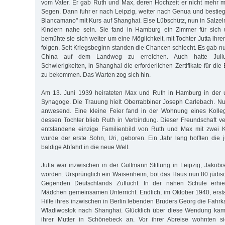
vom Vater. Er gab Ruth und Max, deren Hochzeit er nicht mehr mi
Segen. Dann fuhr er nach Leipzig, weiter nach Genua und bestieg 
Biancamano" mit Kurs auf Shanghai. Else Lübschütz, nun in Salzelm
Kindern nahe sein. Sie fand in Hamburg ein Zimmer für sich 
bemühte sie sich weiter um eine Möglichkeit, mit Tochter Jutta i
folgen. Seit Kriegsbeginn standen die Chancen schlecht. Es gab nu
China auf dem Landweg zu erreichen. Auch hatte Juliu
Schwierigkeiten, in Shanghai die erforderlichen Zertifikate für die
zu bekommen. Das Warten zog sich hin.
Am 13. Juni 1939 heirateten Max und Ruth in Hamburg in der 
Synagoge. Die Trauung hielt Oberrabbiner Joseph Carlebach. N
anwesend. Eine kleine Feier fand in der Wohnung eines Kolleg
dessen Tochter blieb Ruth in Verbindung. Dieser Freundschaft 
entstandene einzige Familienbild von Ruth und Max mit zwei 
wurde der erste Sohn, Uri, geboren. Ein Jahr lang hofften die 
baldige Abfahrt in die neue Welt.
Jutta war inzwischen in der Guttmann Stiftung in Leipzig, Jako
worden. Ursprünglich ein Waisenheim, bot das Haus nun 80 jüdis
Gegenden Deutschlands Zuflucht. In der nahen Schule erhi
Mädchen gemeinsamen Unterricht. Endlich, im Oktober 1940, erst
Hilfe ihres inzwischen in Berlin lebenden Bruders Georg die Fahr
Wladiwostok nach Shanghai. Glücklich über diese Wendung kam 
ihrer Mutter in Schönebeck an. Vor ihrer Abreise wohnten si