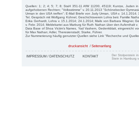
Quellen: 1; 2; 4; 5; 7; 8; StaH 351-11 AfW 11200, 45119; Kuntze, Juden in
aufgehobenen Rechten; "Volksstimme" v. 20.11.2013 "Schönebecker Gymnasi
Urman in den USA treffen"; E-Mail Briefe von Judy Urman, USA v. 14.1.2014; 
Tel. Gespräch mit Wolfgang Kühnel, Geschichtsverein Lohra betr. Familie Nath
Erika Gerhardt, Lohra v. 15.1.2014; 24.1.2014; Mails von Barbara Wagner, Ge
v. Febr. 2014; Meldekartei aus Marburg für Ruth Nathan über den Aufenthalt v. 
Data Base of Shoa Victim’s Names, Yad Vashem, Gedenkblatt, eingereicht vo
für Max Nathan; Adler, Theresienstadt; Starke, Führer.
Zur Nummerierung häufig genutzter Quellen siehe Link "Recherche und Quelle
druckansicht
/
Seitenanfang
Der Stolperstein i
IMPRESSUM / DATENSCHUTZ
KONTAKT
Stein in Hamburg v