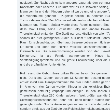
gestapelt. Zur Nacht gab es kein anderes Lager als den schmut
Kasematte oder Kaserne. Für Ruth war es ein schwerer Schlag, al
Mann von ihr und den Kindern getrennt wurde und eine andere "
die Wohnräume genannt – zugeteilt bekam. Im Sommer 1942
Transporte aus dem "Reich" kaum aufnehmen konnte, herrschte ein
Männern und Frauen. Später wurde diese Regel gelockert. Eine 
dass Max’ Eltern, seine Schwester Betty und andere Bekann
Theresienstadt einfanden. Die Stadt war erst kürzlich von allen "
sodass die hier gefangenen Juden aus dem "Protektorat Böh
Raum für sich und dadurch überhaupt bessere Lebensverhältnisse 
für kurze Zeit, denn nun setzten verstärkt Massentransporte
Österreich ein. Die Neuankömmlinge wurden von den Bewoh
Konkurrenz, ja als Feinde wahrgenommen. Hinzu k
Verständigungsprobleme und die große Enttäuschung über die Tr
und die erbärmlichen Unterkünfte.
Ruth stand die Geburt ihres dritten Kindes bevor. Die genaue
nicht. Der kleine Gideon wurde am 13. September gesund gebo
erhielt sofort eine Transportnummer. Die drei Kinder lebten ganz n
im Alter von vier Jahren wurden Kinder in ein kollektives Er
gemeinsam notdürftig verpflegt und erzogen. In den Jahren
Theresienstadt etwa 230 Kinder geboren. Weit größer war die
Schwangerschaftsabbrüche, denn am Leben bleiben durften nur 
gezeugte Kinder. Solche Anweisungen kamen nicht von der jüdis
sondern direkt aus der Zentrale des Reichssicherheitshauptamtes 