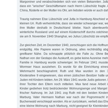
Margoniner und verabschiedeten sich von vielen Bekannten. Jutta
dass ein "arischer" Geschäftsmann nach Herrn Lübschütz fragte. Al
China, flüsterte er der Mutter ins Ohr, am liebsten würde er auch d
Traurig nahmen Else Lübschütz und Jutta in Hamburg Abschied 
kleinen Uri. Ruth verheimlichte, dass sie wieder schwanger war, wei
ihre Mutter deshalb in Deutschland bliebe. Nach abenteuerli
winterliche Russland und auf einem Küstenschiff durchs ostchine
sie am 9. November 1940 Shanghai, wo Julius Lübschütz sie empfi
Zur gleichen Zeit, im Dezember 1940, zerschlugen sich die Hoffn
endgültig. Alle Papiere waren in Ordnung, alles rechtmäßig abg
greifbarer Nähe. Da schnappte plötzlich die Falle zu. Ohne B
Nathan von der Gestapo die Auskunft, es gebe keine Ausreise mehr
Familie in Hamburg wurde schwieriger. Im Februar 1941 musst
Wormser Haus ausziehen. Es wurde für die Einrichtung eines 
Wehrmacht beschlagnahmt. Ruth und Max wurden in den 3
Klosterallee 9 eingewiesen, das einen jüdischen Besitzer hatte 
Juden mit Kindern lebten. Am 29. März 1941 wurde Judis geboren. 
ihrer Tochter den Eltern noch mitteilen. Max fand neue Arbeit 
Kinder gediehen trotz bedrückender Wohnungsenge und Mangel 
frischer Nahrung. Im Juli 1941 zog Ruth mit den beiden Kinder
Marburg. Vater Hermann Nathan war nach der Pogromnacht ins
Buchenwald verschleppt worden. Als er zurückkam, verließ das Eh
eine kleine Wohnung nach Marburg, nicht geeignet für Kleinkind