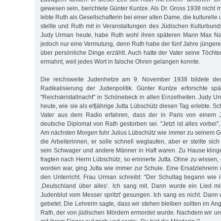
gewesen sein, berichtete Günter Kuntze. Als Dr. Gross 1938 nicht me
lebte Ruth als Gesellschafterin bei einer alten Dame, die kulturell
stellte und Ruth mit in Veranstaltungen des Jüdischen Kulturbund
Judy Urman heute, habe Ruth wohl ihren späteren Mann Max Nath
jedoch nur eine Vermutung, denn Ruth habe der fünf Jahre jünger
über persönliche Dinge erzählt. Auch hatte der Vater seine Töcht
ermahnt, weil jedes Wort in falsche Ohren gelangen konnte.
Die reichsweite Judenhetze am 9. November 1938 bildete den 
Radikalisierung der Judenpolitik. Günter Kuntze erforschte sp
"Reichskristallnacht" in Schönebeck in allen Einzelheiten. Judy U
heute, wie sie als elfjährige Jutta Lübschütz diesen Tag erlebte. S
Vater aus dem Radio erfahren, dass der in Paris von einem
deutsche Diplomat von Rath gestorben sei. "Jetzt ist alles vorbei",
Am nächsten Morgen fuhr Julius Lübschütz wie immer zu seinem Ges
die Arbeiterinnen, er solle schnell weglaufen, aber er stellte sic
sein Schwager und andere Männer in Haft waren. Zu Hause kling
fragten nach Herrn Lübschütz, so erinnerte Jutta. Ohne zu wissen, d
worden war, ging Jutta wie immer zur Schule. Eine Ersatzlehrer
den Unterricht. Frau Urman schreibt: "Der Schultag begann wie
,Deutschland über alles‘. Ich sang mit. Dann wurde ein Lied m
Judenblut vom Messer spritzt‘ gesungen. Ich sang es nicht. Dann 
gebetet. Die Lehrerin sagte, dass wir stehen bleiben sollten im 
Rath, der von jüdischen Mördern ermordet wurde. Nachdem wir uns 