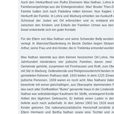
Auch den Herkunftsort von Ruths Ehemann Max Nathan, Lohra b
Familienangehörige aus der Enkelgeneration. Max’ Bruder Theo-
Familie hatten sich nach Palästina retten können. Nun fragten
Herkunft der Familie. In Lohra und Marburg erhielten sie Auskunf
Schicksal der Juden am Ort erforschten und so entstand ein
zwischen den Kindern und Enkeln der Familien Urman aus de
Israel entwickelte sich ein guter Kontakt.
Für die Eltern von Max Nathan und seine Schwester Betty wurden 
verlegt. In Mainzlar/Staufenberg im Bezirk Gießen liegen Stolper
Arthur, seine Frau und drei Kinder, die in Treblinka ermordet wurden
Max Nathan stammte aus dem kleinen hessischen Ort Lohra. Hie
Jahrhundert mindestens vier jüdische Familien, davon zwe
Gemeinde gehörte, zusammen mit Fronhausen und Roth, zum Obe
mit Sitz in Marburg. Gottesdienste und Religionsunterricht fanden
gemieteten früheren Rathaus statt. 1933 lebten in dem 1225 Einw
jüdische Personen, 1939 waren es noch acht. Max Nathans Vater
bewohnte mit seiner gleichaltrigen, aus Oberasphe stammenden F
das nach alter Dorftradition "Bules" genannte Haus in der Lindens
Nathan war selbstständiger Kaufmann für Stoffe, vorwiegend Konf
Artikel des täglichen Gebrauchs. Er betrieb einen Laden in de
lieferte auch nach außerhalb. In den Jahren 1903 bis 1918 wu
Kinder geboren. Die nationalsozialistische Herrschaft zerstörte 
Eltern Hermann und Bertha Nathan sowie eine Tochter und 