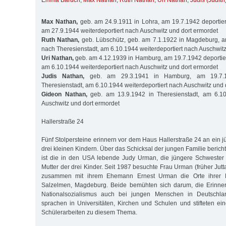
Emma Baruch
,
Max Nathan
,
Ruth Nathan
,
Uri Nathan
,
Judis (Judit
Max Nathan,
geb. am 24.9.1911 in Lohra, am 19.7.1942 deportier
am 27.9.1944 weiterdeportiert nach Auschwitz und dort ermordet
Ruth Nathan,
geb. Lübschütz, geb. am 7.1.1922 in Magdeburg, am
nach Theresienstadt, am 6.10.1944 weiterdeportiert nach Auschwitz
Uri Nathan,
geb. am 4.12.1939 in Hamburg, am 19.7.1942 deportier
am 6.10.1944 weiterdeportiert nach Auschwitz und dort ermordet
Judis Nathan,
geb. am 29.3.1941 in Hamburg, am 19.7.19
Theresienstadt, am 6.10.1944 weiterdeportiert nach Auschwitz und 
Gideon Nathan,
geb. am 13.9.1942 in Theresienstadt, am 6.10
Auschwitz und dort ermordet
Hallerstraße 24
Fünf Stolpersteine erinnern vor dem Haus Hallerstraße 24 an ein j
drei kleinen Kindern. Über das Schicksal der jungen Familie bericht
ist die in den USA lebende Judy Urman, die jüngere Schwester
Mutter der drei Kinder. Seit 1987 besuchte Frau Urman (früher Ju
zusammen mit ihrem Ehemann Ernest Urman die Orte ihrer K
Salzelmen, Magdeburg. Beide bemühten sich darum, die Erinne
Nationalsozialismus auch bei jungen Menschen in Deutschland
sprachen in Universitäten, Kirchen und Schulen und stifteten ein
Schülerarbeiten zu diesem Thema.