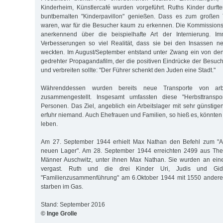
Kinderheim, Künstlercafé wurden vorgeführt. Ruths Kinder durf
buntbemalten "Kinderpavillon" genießen. Dass es zum großen 
waren, war für die Besucher kaum zu erkennen. Die Kommissions
anerkennend über die beispielhafte Art der Internierung. Im
Verbesserungen so viel Realität, dass sie bei den Insassen 
weckten. Im August/September entstand unter Zwang ein von den
gedrehter Propagandafilm, der die positiven Eindrücke der Besuch
und verbreiten sollte: "Der Führer schenkt den Juden eine Stadt."
Währenddessen wurden bereits neue Transporte von arbe
zusammengestellt. Insgesamt umfassten diese "Herbsttranspo
Personen. Das Ziel, angeblich ein Arbeitslager mit sehr günsti
erfuhr niemand. Auch Ehefrauen und Familien, so hieß es, könnt
leben.
Am 27. September 1944 erhielt Max Nathan den Befehl zum "Ar
neuen Lager". Am 28. September 1944 erreichten 2499 aus There
Männer Auschwitz, unter ihnen Max Nathan. Sie wurden an ein
vergast. Ruth und die drei Kinder Uri, Judis und Gid
"Familienzusammenführung" am 6.Oktober 1944 mit 1550 andere
starben im Gas.
Stand: September 2016
© Inge Grolle