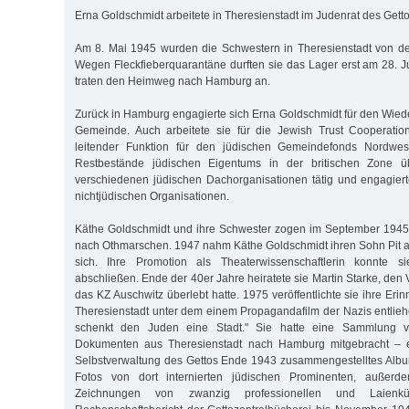
Erna Goldschmidt arbeitete in Theresienstadt im Judenrat des Getto
Am 8. Mai 1945 wurden die Schwestern in Theresienstadt von de
Wegen Fleckfieberquarantäne durften sie das Lager erst am 28. J
traten den Heimweg nach Hamburg an.
Zurück in Hamburg engagierte sich Erna Goldschmidt für den Wied
Gemeinde. Auch arbeitete sie für die Jewish Trust Cooperati
leitender Funktion für den jüdischen Gemeindefonds Nordwest
Restbestände jüdischen Eigentums in der britischen Zone 
verschiedenen jüdischen Dachorganisationen tätig und engagiert
nichtjüdischen Organisationen.
Käthe Goldschmidt und ihre Schwester zogen im September 1945 
nach Othmarschen. 1947 nahm Käthe Goldschmidt ihren Sohn Pit 
sich. Ihre Promotion als Theaterwissenschaftlerin konnte
abschließen. Ende der 40er Jahre heiratete sie Martin Starke, den 
das KZ Auschwitz überlebt hatte. 1975 veröffentlichte sie ihre Er
Theresienstadt unter dem einem Propagandafilm der Nazis entliehe
schenkt den Juden eine Stadt." Sie hatte eine Sammlung 
Dokumenten aus Theresienstadt nach Hamburg mitgebracht – e
Selbstverwaltung des Gettos Ende 1943 zusammengestelltes Albu
Fotos von dort internierten jüdischen Prominenten, außer
Zeichnungen von zwanzig professionellen und Laienk