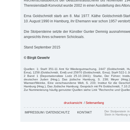
Rechenschaftsbericht der Gettozentralbücherei bis November 19
Theresienstadt-Konvolut wurde 2002 in einer Ausstellung des Alto
Erna Goldschmidt starb am 8. Mai 1977. Käthe Goldschmidt-Star
10. August 1990 in Hamburg, ihr Ehemann war schon 1957 verstor
Die Stolpersteine setzte der Künstler Gunter Demnig ausnahmswe
angesichts ihres schweren Schicksals.
Stand September 2015
© Birgit Gewehr
Quellen: 1; StaH 351-11 Amt für Wiedergutmachung, 2447 (Goldschmidt, Hu
Erna), 1258 (Goldschmidt, Emil) und 25970 (Goldschmidt, Erna); StaH 522-1
2 Band 1 (Deportationsliste Lodz 25.10.1941); Starke, Der Führer; Instit
deutschen Juden (Hrsg.), Das jüdische Hamburg, S. 238; Meyer (Hrsg.)
Wamser/Weinke, Eine verschwundene Welt, S. 233; Institut für die Geschi
Hamburg (Hrsg.), Das Jüdische Hamburg; Gespräch mit Pit Goldschmidt, 7.10.
Zur Nummerierung häufig genutzter Quellen siehe Link "Recherche und Quelle
druckansicht
/
Seitenanfang
Der Stolperstein i
IMPRESSUM / DATENSCHUTZ
KONTAKT
Stein in Hamburg v