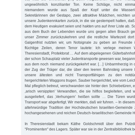
ungewöhnlich konzilianter Ton. Keine Schläge, nicht einm
niemandem wurde aus Spaß der Kopf unter die Wasserlei
Sekretärinnen der Gestapo, zwei attraktive Mädchen, reichten u
unsere Judenkennkarten zurück, in die sie gestempelt hatten, daß
dem Heutigen evakuiert seien und hakten uns auf ihrer Liste ab. S
aus dem Buch der Lebenden wurde uns gegen allen Brauch gest
unser Zimmer zurückzukehren und die restliche Wartezeit dort
Galgenfrist nutzten wir, um Notsignale zu geben an Freunde 
flüchtige Zeilen, deren Tenor lautete: Ich verlege meinen
Theresienstadt, Protektorat … Auf dem abgelegenen Güterbahnho
der schon Schauplatz vieler Judentransporte gewesen war, begann 
aus dem noch niemand zurückgekehrt war. […] Unbarmherzig in de
der Zug der Träger dar, die über den leeren Bahnsteig unsere 
unsere ältesten und nicht Transportfähigen zu den notdür
hergerichteten Waggons trugen. Sauber hergerichtet, wie vom Leic
Mal pfleglich betreut, verschwanden sie hinter den Schiebetüren,
‚arisch versippten’ Verwandten, die sie hilflos begleiteten, und
ausgeliefert, das ‚Verhungern’ heißen sollte … Die Türen wu
Transport war abgefertigt. Wir merkten, daß wir fuhren. – In diese
altehrwürdige Tradition der Hochdeutschen Israeliten-Gemeinde 
hochangesehenen und reichen Deutsch-Israelitischen Gemeinde 
In Theresienstadt bekam Käthe Goldschmidt über den Putzd
"Prominenten" des Lagers. Später war sie in der Zentralbibliothek be