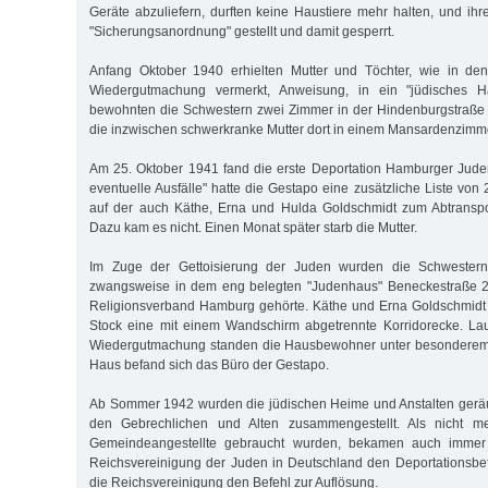
Geräte abzuliefern, durften keine Haustiere mehr halten, und ih
"Sicherungsanordnung" gestellt und damit gesperrt.
Anfang Oktober 1940 erhielten Mutter und Töchter, wie in de
Wiedergutmachung vermerkt, Anweisung, in ein "jüdisches H
bewohnten die Schwestern zwei Zimmer in der Hindenburgstraße
die inzwischen schwerkranke Mutter dort in einem Mansardenzimme
Am 25. Oktober 1941 fand die erste Deportation Hamburger Juden
eventuelle Ausfälle" hatte die Gestapo eine zusätzliche Liste von
auf der auch Käthe, Erna und Hulda Goldschmidt zum Abtransp
Dazu kam es nicht. Einen Monat später starb die Mutter.
Im Zuge der Gettoisierung der Juden wurden die Schwester
zwangsweise in dem eng belegten "Judenhaus" Beneckestraße 2 
Religionsverband Hamburg gehörte. Käthe und Erna Goldschmidt t
Stock eine mit einem Wandschirm abgetrennte Korridorecke. Lau
Wiedergutmachung standen die Hausbewohner unter besonderem 
Haus befand sich das Büro der Gestapo.
Ab Sommer 1942 wurden die jüdischen Heime und Anstalten geräu
den Gebrechlichen und Alten zusammengestellt. Als nicht me
Gemeindeangestellte gebraucht wurden, bekamen auch immer 
Reichsvereinigung der Juden in Deutschland den Deportationsbefeh
die Reichsvereinigung den Befehl zur Auflösung.