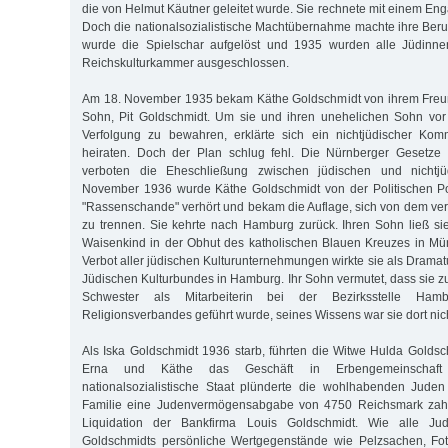
die von Helmut Käutner geleitet wurde. Sie rechnete mit einem En
Doch die nationalsozialistische Machtübernahme machte ihre Beru
wurde die Spielschar aufgelöst und 1935 wurden alle Jüdinn
Reichskulturkammer ausgeschlossen.
Am 18. November 1935 bekam Käthe Goldschmidt von ihrem Freun
Sohn, Pit Goldschmidt. Um sie und ihren unehelichen Sohn vor n
Verfolgung zu bewahren, erklärte sich ein nichtjüdischer Komm
heiraten. Doch der Plan schlug fehl. Die Nürnberger Gesetz
verboten die Eheschließung zwischen jüdischen und nichtjü
November 1936 wurde Käthe Goldschmidt von der Politischen P
"Rassenschande" verhört und bekam die Auflage, sich von dem ver
zu trennen. Sie kehrte nach Hamburg zurück. Ihren Sohn ließ sie 
Waisenkind in der Obhut des katholischen Blauen Kreuzes in Mü
Verbot aller jüdischen Kulturunternehmungen wirkte sie als Drama
Jüdischen Kulturbundes in Hamburg. Ihr Sohn vermutet, dass sie z
Schwester als Mitarbeiterin bei der Bezirksstelle Ham
Religionsverbandes geführt wurde, seines Wissens war sie dort nicht
Als Iska Goldschmidt 1936 starb, führten die Witwe Hulda Goldsc
Erna und Käthe das Geschäft in Erbengemeinschaft
nationalsozialistische Staat plünderte die wohlhabenden Juden
Familie eine Judenvermögensabgabe von 4750 Reichsmark zahle
Liquidation der Bankfirma Louis Goldschmidt. Wie alle Ju
Goldschmidts persönliche Wertgegenstände wie Pelzsachen, Foto