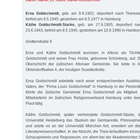
Martin Starke
,
Dr. Käthe Starke-Goldschmidt
Erna Goldschmidt,
geb. am 9.9.1902, deportiert nach Theresi
befreit am 8.5.1945, gestorben am 8.5.1977 in Hamburg
Käthe Goldschmidt-Starke,
geb. am 27.9.1905, deportiert na
23.6.1943, befreit am 8.5.1945, gestorben am 10.8.1990 in Hambu
Grottenstraße 9
Erna und Käthe Goldschmidt wuchsen in Altona als Töchte
Goldschmidt und seiner Frau Hulda, geborene Schönberg, auf. D
Oberschicht der jüdischen Altonaer Gemeinde. Sie lebte in A
Ohlendorffsallee 4, der heutigen Susettestraße.
Erna Goldschmidt arbeitete nach einer entsprechenden Ausbild
Vaters, der "Firma Louis Goldschmidt" in Hamburg in der Pelzerst
führte die Jüdische Gemeinde Erna Goldschmidt als Mitglied.
Mitarbeiterin im Jüdischen Religionsverband Hamburg unter de
Plaut tätig.
Käthe Goldschmidt, später verheiratete Goldschmidt-Starke
Universität Heidelberg das Studium der Germanistik, Philosoph
und setzte es an der Universität München fort, erweitert um d
Literaturwissenschaften. In der Absicht, die Thea-terlaufbahn einzu
Schauspielerin und Regisseurin, vor allem bei der Akademischen 