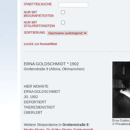
STADTTEILSUCHE
NUR MIT
BIOGRAFIETEXTEN
NUR MIT
STOLPERTONSTEIN
SORTIERUNG
zurück zur Auswahlliste
ERNA GOLDSCHMIDT * 1902
Grottenstraße 9 (Altona, Othmarschen)
HIER WOHNTE
ERNA GOLDSCHMIDT
JG. 1902
DEPORTIERT
THERESIENSTADT
ÜBERLEBT
Erna Goldsc
© Privatbesi
Weitere Stolpersteine in
Grottenstraße 9
: