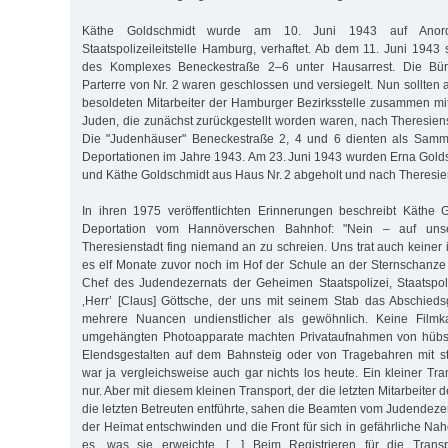
Käthe Goldschmidt wurde am 10. Juni 1943 auf Anord
Staatspolizeileitstelle Hamburg, verhaftet. Ab dem 11. Juni 194
des Komplexes Beneckestraße 2–6 unter Hausarrest. Die Bü
Parterre von Nr. 2 waren geschlossen und versiegelt. Nun sollten a
besoldeten Mitarbeiter der Hamburger Bezirksstelle zusammen mi
Juden, die zunächst zurückgestellt worden waren, nach Theresien
Die "Judenhäuser" Beneckestraße 2, 4 und 6 dienten als Sammel
Deportationen im Jahre 1943. Am 23. Juni 1943 wurden Erna Gold
und Käthe Goldschmidt aus Haus Nr. 2 abgeholt und nach Theresiens
In ihren 1975 veröffentlichten Erinnerungen beschreibt Käthe 
Deportation vom Hannöverschen Bahnhof: "Nein – auf uns
Theresienstadt fing niemand an zu schreien. Uns trat auch keiner
es elf Monate zuvor noch im Hof der Schule an der Sternschanze g
Chef des Judendezernats der Geheimen Staatspolizei, Staatspoli
‚Herr’ [Claus] Göttsche, der uns mit seinem Stab das Abschiedsg
mehrere Nuancen undienstlicher als gewöhnlich. Keine Filmka
umgehängten Photoapparate machten Privataufnahmen von hübsc
Elendsgestalten auf dem Bahnsteig oder von Tragebahren mit s
war ja vergleichsweise auch gar nichts los heute. Ein kleiner Tr
nur. Aber mit diesem kleinen Transport, der die letzten Mitarbeite
die letzten Betreuten entführte, sahen die Beamten vom Judendezern
der Heimat entschwinden und die Front für sich in gefährliche Na
es, was sie erweichte. […] Beim Registrieren für die Transpo