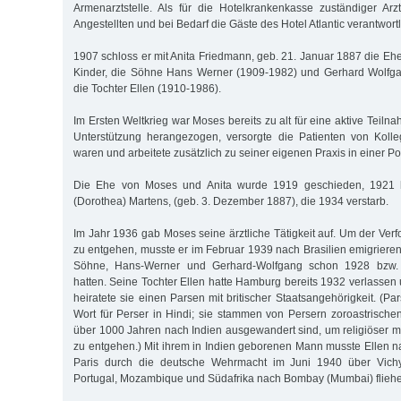
Armenarztstelle. Als für die Hotelkrankenkasse zuständiger Ar
Angestellten und bei Bedarf die Gäste des Hotel Atlantic verantwortl
1907 schloss er mit Anita Friedmann, geb. 21. Januar 1887 die Eh
Kinder, die Söhne Hans Werner (1909-1982) und Gerhard Wolfg
die Tochter Ellen (1910-1986).
Im Ersten Weltkrieg war Moses bereits zu alt für eine aktive Teiln
Unterstützung herangezogen, versorgte die Patienten von Kolle
waren und arbeitete zusätzlich zu seiner eigenen Praxis in einer Poli
Die Ehe von Moses und Anita wurde 1919 geschieden, 1921 
(Dorothea) Martens, (geb. 3. Dezember 1887), die 1934 verstarb.
Im Jahr 1936 gab Moses seine ärztliche Tätigkeit auf. Um der Ver
zu entgehen, musste er im Februar 1939 nach Brasilien emigrieren
Söhne, Hans-Werner und Gerhard-Wolfgang schon 1928 bzw. 
hatten. Seine Tochter Ellen hatte Hamburg bereits 1932 verlassen u
heiratete sie einen Parsen mit britischer Staatsangehörigkeit. (Par
Wort für Perser in Hindi; sie stammen von Persern zoroastrische
über 1000 Jahren nach Indien ausgewandert sind, um religiöser m
zu entgehen.) Mit ihrem in Indien geborenen Mann musste Ellen 
Paris durch die deutsche Wehrmacht im Juni 1940 über Vichy-
Portugal, Mozambique und Südafrika nach Bombay (Mumbai) flieh