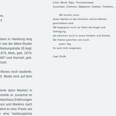
Łódź, Minsk, Riga, Theresienstadt,
Auschwitz, Chelmno, Majdanek, Sobibor, Treblinka ..
Wir suchen euch,
en,
deren Namen in den Archiven und im Himmel
43
geschrieben sind.
Wir begegnen euch an Orten der Angst und
Verfolgung,
wir erkennen euch in euren Kindern und Enkeln.
, dann in Hamburg lang
Die Steine sprechen von euch,
 war der ältere Bruder
jeden Tag.
Ihr seid nicht vergessen.
Warburgstraße 26 liegt.
1876, Meta, geb. 1879,
Inge Grolle
 1887 und Hannah, geb.
zeit.
 Moses noch studierte;
lt. Beide sind auf dem
ierte dann Medizin in
mmelte er zunächst im
ankenhaus Erfahrungen
sabon und Madeira nach
rnahm er eine Praxis am
ch eine hamburgische