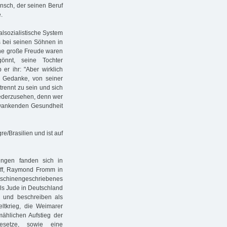
ensch, der seinen Beruf
.
alsozialistische System
s bei seinen Söhnen in
Eine große Freude waren
önnt, seine Tochter
er ihr: "Aber wirklich
r Gedanke, von seiner
rennt zu sein und sich
iederzusehen, denn wer
chwankenden Gesundheit
e/Brasilien und ist auf
rungen fanden sich in
off, Raymond Fromm in
aschinengeschriebenes
als Jude in Deutschland
 und beschreiben als
eltkrieg, die Weimarer
mählichen Aufstieg der
Gesetze, sowie eine