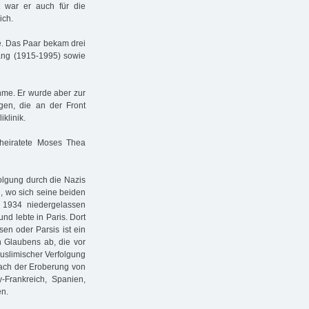
zt war er auch für die
ich.
e. Das Paar bekam drei
ang (1915-1995) sowie
ahme. Er wurde aber zur
gen, die an der Front
klinik.
heiratete Moses Thea
folgung durch die Nazis
, wo sich seine beiden
1934 niedergelassen
nd lebte in Paris. Dort
sen oder Parsis ist ein
n Glaubens ab, die vor
uslimischer Verfolgung
nach der Eroberung von
Frankreich, Spanien,
en.