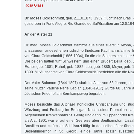
Weitere Stolpersteine in
An der Alster 21
:
Rosa Glass
Dr. Moses Goldschmidt,
geb. 21.10.1873, 1939 Flucht nach Brasili
gestorben in Porto Alegre, Rio Grande do Sul/Brasilien am 12.8.19
An der Alster 21
Dr. med. Moses Goldschmidt stammte aus einer zuerst in Altona
ansässigen, angesehenen jüdisch-orthodoxen Kaufmannsfamilie. Er
von Clara Goldschmidt (1886-1934), für die ein Stolperstein in der 
Die beiden hatten fünf Schwestern und einen Bruder: Bella, geb. 
Esther, geb. 1881, Rahel, geb. 1882, Lea, geb. 1885, Meyer, geb.
1890. Mit Ausnahme von Clara Goldschmidt überlebten alle die Nazi
Der Vater Salomon (1844-1897) starb im Alter von 53 Jahren, als
seine Mutter Pauline Perle Lebiah (1848-1917) wurde 68 Jahre a
Jüdischen Friedhof am Bornkampsweg begraben.
Moses besuchte das Altonaer Königliche Christianeum und stud
Würzburg und Freiburg im Breisgau. Nach seiner Promotion sa
Allgemeinen Krankenhaus St. Georg und dann im Eppendorfer Kr
als Arzt. 1901 war er auf einer Seereise über Southampton, Lis
Brasilien und zurück als Schiffsarzt tätig. In demselben Jahr übe
Besenbinderhof in St. Georg, einige Jahre später zusätzli