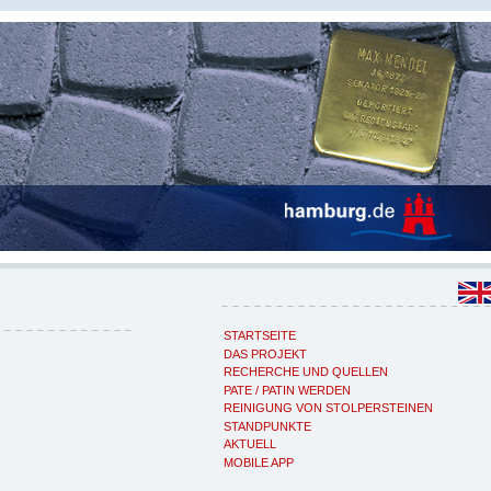
STARTSEITE
DAS PROJEKT
RECHERCHE UND QUELLEN
PATE / PATIN WERDEN
REINIGUNG VON STOLPERSTEINEN
STANDPUNKTE
AKTUELL
MOBILE APP