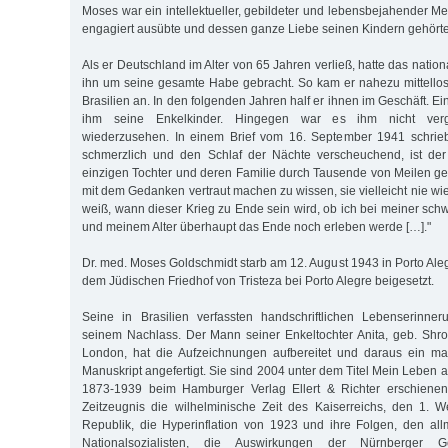
Moses war ein intellektueller, gebildeter und lebensbejahender M
engagiert ausübte und dessen ganze Liebe seinen Kindern gehörte
Als er Deutschland im Alter von 65 Jahren verließ, hatte das nation
ihn um seine gesamte Habe gebracht. So kam er nahezu mittello
Brasilien an. In den folgenden Jahren half er ihnen im Geschäft. 
ihm seine Enkelkinder. Hingegen war es ihm nicht verg
wiederzusehen. In einem Brief vom 16. September 1941 schrieb 
schmerzlich und den Schlaf der Nächte verscheuchend, ist de
einzigen Tochter und deren Familie durch Tausende von Meilen get
mit dem Gedanken vertraut machen zu wissen, sie vielleicht nie w
weiß, wann dieser Krieg zu Ende sein wird, ob ich bei meiner s
und meinem Alter überhaupt das Ende noch erleben werde […]."
Dr. med. Moses Goldschmidt starb am 12. August 1943 in Porto Alegr
dem Jüdischen Friedhof von Tristeza bei Porto Alegre beigesetzt.
Seine in Brasilien verfassten handschriftlichen Lebenserinne
seinem Nachlass. Der Mann seiner Enkeltochter Anita, geb. Shr
London, hat die Aufzeichnungen aufbereitet und daraus ein m
Manuskript angefertigt. Sie sind 2004 unter dem Titel Mein Leben 
1873-1939 beim Hamburger Verlag Ellert & Richter erschienen
Zeitzeugnis die wilhelminische Zeit des Kaiserreichs, den 1. W
Republik, die Hyperinflation von 1923 und ihre Folgen, den all
Nationalsozialisten, die Auswirkungen der Nürnberger 