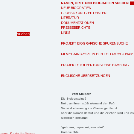
NAMEN, ORTE UND BIOGRAFIEN SUCHEN
NEUE BIOGRAFIEN
GLOSSAR UND ZEITLEISTEN
LITERATUR
DOKUMENTATIONEN
PRESSEBERICHTE
LINKS
PROJEKT BIOGRAFISCHE SPURENSUCHE
FILM "TRANSPORT IN DEN TOD AM 23.9.1940"
PROJEKT STOLPERTONSTEINE HAMBURG
ENGLISCHE ÜBERSETZUNGEN
Vom Stolpern
Die Stolpersteine?
Nein, an ihnen stößt niemand den Fuß
Sie sind ebenerdig ins Pflaster gepflanzt
aber die Namen darauf und die Zeichen sind uns ins
Gewissen gestanzt:
"geboren, deportiert, ermordet"
Und die Orte: