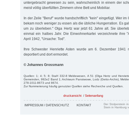
untergebracht gewesen zu sein, wahrscheinlich in einem der schr
meist völlig überfüllten Zimmern ohne Bett und Mobiliar.
In der Zeile "Beruf" wurde handschriftlich "kein" eingefügt. Wer im 
bekam noch weniger zu essen als die übliche Hungerration. Es galt
um zu überleben." Olga Hertz war jetzt 61 Jahre alt. Sie überle
einmal ein halbes Jahr. Die Einwohnerkartei verzeichnete ihre 
April 1942, "Ursache: Tod".
Ihre Schwester Henriette Asten wurde am 6. Dezember 1941 n
deportiert und dort ermordet.
© Johannes Grossmann
Quellen: 1; 4; 5; 8; StaH 332-8 Meldewesen, A 51 (Olga Hertz und Henriett
Gemeinden, 992e2 Band 1; Archiwum Panstwowe, Lodz (Getto-Archiv), Meldere
278-1011-8673 und 8674.
Zur Nummerierung häufig genutzter Quellen siehe Recherche und Quellen.
druckansicht
/
Seitenanfang
Der Stolperstein i
IMPRESSUM / DATENSCHUTZ
KONTAKT
Stein in Hamburg v