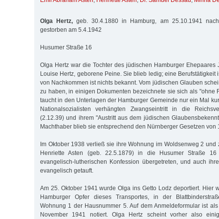
Emil Abraham Asten
,
Henriette Asten
,
Dr. Samuel Dessau
,
Minna D
Olga Hertz,
geb. 30.4.1880 in Hamburg, am 25.10.1941 nach L
gestorben am 5.4.1942
Husumer Straße 16
Olga Hertz war die Tochter des jüdischen Hamburger Ehepaares 
Louise Hertz, geborene Peine. Sie blieb ledig; eine Berufstätigkeit
von Nachkommen ist nichts bekannt. Vom jüdischen Glauben schei
zu haben, in einigen Dokumenten bezeichnete sie sich als "ohne 
taucht in den Unterlagen der Hamburger Gemeinde nur ein Mal kur
Nationalsozialisten verhängten Zwangseintritt in die Reichs
(2.12.39) und ihrem "Austritt aus dem jüdischen Glaubensbekenntn
Machthaber blieb sie entsprechend den Nürnberger Gesetzen von 1
Im Oktober 1938 verließ sie ihre Wohnung im Woldsenweg 2 und 
Henriette Asten (geb. 22.5.1879) in die Husumer Straße 16 I
evangelisch-lutherischen Konfession übergetreten, und auch ih
evangelisch ge­tauft.
Am 25. Oktober 1941 wurde Olga ins Getto Lodz deportiert. Hier w
Hamburger Opfer dieses Transportes, in der Blattbinderstraße
Wohnung 1 der Hausnummer 5. Auf dem Anmeldeformular ist als
November 1941 notiert. Olga Hertz scheint vorher also ei