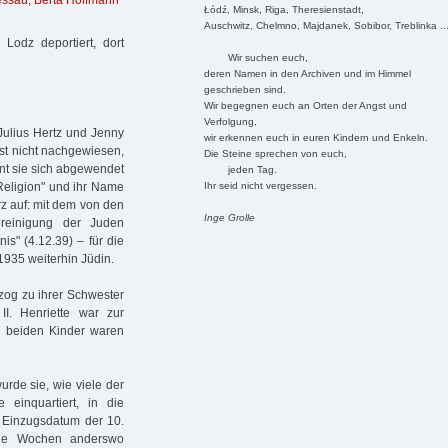
essau
,
Berta Hoffmann
Łódź, Minsk, Riga, Theresienstadt,
Auschwitz, Chelmno, Majdanek, Sobibor, Treblinka ..
odz deportiert, dort
Wir suchen euch,
deren Namen in den Archiven und im Himmel
geschrieben sind.
Wir begegnen euch an Orten der Angst und
Verfolgung,
Julius Hertz und Jenny
wir erkennen euch in euren Kindern und Enkeln.
 ist nicht nachgewiesen,
Die Steine sprechen von euch,
nt sie sich abgewendet
jeden Tag.
Ihr seid nicht vergessen.
Religion" und ihr Name
z auf: mit dem von den
Inge Grolle
vereinigung der Juden
is" (4.12.39) – für die
935 weiterhin Jüdin.
zog zu ihrer Schwester
I. Henriette war zur
re beiden Kinder waren
urde sie, wie viele der
 einquartiert, in die
 Einzugsdatum der 10.
nige Wochen anderswo