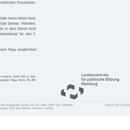
ecklichen Provisorien,
Getto keine Arbeit fand,
 die Devise: "Arbeiten,
bte in dem Elend nicht
"Abmeldung" für den 5.
ach Riga-Jungfernhof
e Asten); StaH 522-1 Jüd.
gister, Olga Hertz, PL-39-
n der Kopfgrafik wurde am 29. März 2005 als 1000ster
Stand: 03.12.201
erlegt. Foto des Steins: Gesche Cordes.