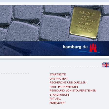
STARTSEITE
DAS PROJEKT
RECHERCHE UND QUELLEN
PATE / PATIN WERDEN
REINIGUNG VON STOLPERSTEINEN
STANDPUNKTE
AKTUELL
MOBILE APP