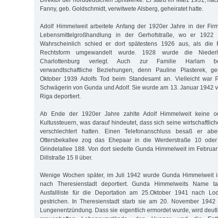
Direktor der norddeutschen Spritwerke. Er starb im März 1931, na
Fanny, geb. Goldschmidt, verwitwete Alsberg, geheiratet hatte.
Adolf Himmelweit arbeitete Anfang der 1920er Jahre in der Fir
Lebensmittelgroßhandlung in der Gerhofstraße, wo er 1922 G
Wahrscheinlich schied er dort spätestens 1926 aus, als die 
Rechtsform umgewandelt wurde. 1928 wurde die Niederl
Charlottenburg verlegt. Auch zur Familie Harlam be
verwandtschaftliche Beziehungen, denn Pauline Plasterek, ge
Oktober 1939 Adolfs Tod beim Standesamt an. Vielleicht war P
Schwägerin von Gunda und Adolf. Sie wurde am 13. Januar 1942 vo
Riga deportiert.
Ab Ende der 1920er Jahre zahlte Adolf Himmelweit keine o
Kultussteuern, was darauf hindeutet, dass sich seine wirtschaftlic
verschlechtert hatten. Einen Telefonanschluss besaß er abe
Ottersbekallee zog das Ehepaar in die Werderstraße 10 ode
Grindelallee 188. Von dort siedelte Gunda Himmelweit im Februa
Dillstraße 15 II über.
Wenige Wochen später, im Juli 1942 wurde Gunda Himmelweit i
nach Theresienstadt deportiert. Gunda Himmelweits Name t
Ausfallliste für die Deportation am 25.Oktober 1941 nach Lo
gestrichen. In Theresienstadt starb sie am 20. November 1942 
Lungenentzündung. Dass sie eigentlich ermordet wurde, wird deutl