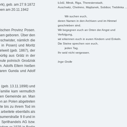
Łódź, Minsk, Riga, Theresienstadt,
erk), geb. am 27.9.1872
Auschwitz, Chelmno, Majdanek, Sobibor, Treblinka ..
rben am 20.11.1942
Wir suchen euch,
deren Namen in den Archiven und im Himmel
geschrieben sind.
ischen Provinz Posen.
Wir begegnen euch an Orten der Angst und
Verfolgung,
osen geboren. Über den
wir erkennen euch in euren Kindern und Enkeln.
schwister, nämlich die
Die Steine sprechen von euch,
1 in Posen) und Moritz
jeden Tag.
elweit (geb. 1867), der
Ihr seid nicht vergessen.
rtig aus Grätz in der
eute polnisch Grodzisk
Inge Grolle
. Adolfs Eltern hießen
waren Gunda und Adolf
 (geb. 13.11.1898) und
amilie kam vermutlich
chen Gemeinde an. Man
en an Polen abgetreten
te bis zu ihrem Tod im
arbeitete ebenfalls als
umerstraße 9 II und in
r Sprithandels AG bzw.