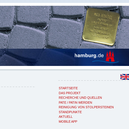
STARTSEITE
DAS PROJEKT
RECHERCHE UND QUELLEN
PATE / PATIN WERDEN
REINIGUNG VON STOLPERSTEINEN
STANDPUNKTE
AKTUELL
MOBILE APP