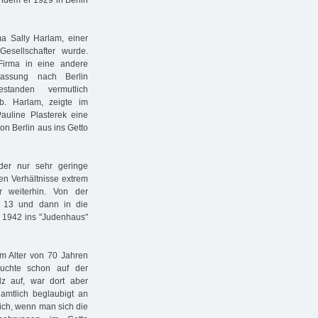
chdem er 1929 in Berlin
ma Sally Harlam, einer
esellschafter wurde.
Firma in eine andere
assung nach Berlin
standen vermutlich
b. Harlam, zeigte im
auline Plasterek eine
n Berlin aus ins Getto
der nur sehr geringe
hen Verhältnisse extrem
r weiterhin. Von der
r 13 und dann in die
r 1942 ins "Judenhaus"
m Alter von 70 Jahren
auchte schon auf der
dz auf, war dort aber
amtlich beglaubigt an
ich, wenn man sich die