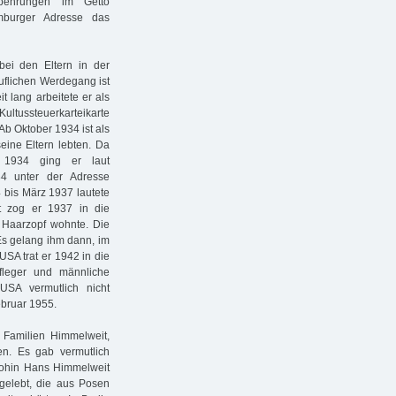
behrungen im Getto
amburger Adresse das
bei den Eltern in der
ruflichen Werdegang ist
t lang arbeitete er als
Kultussteuerkarteikarte
 Ab Oktober 1934 ist als
eine Eltern lebten. Da
 1934 ging er laut
34 unter der Adresse
bis März 1937 lautete
rt zog er 1937 in die
i Haarzopf wohnte. Die
Es gelang ihm dann, im
SA trat er 1942 in die
fleger und männliche
USA vermutlich nicht
ebruar 1955.
Familien Himmelweit,
en. Es gab vermutlich
, wohin Hans Himmelweit
gelebt, die aus Posen