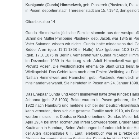
Kunigunde (Gunda) Himmelweit,
geb. Plasterek (Plastereck, Plast
in Posen, deportiert nach Theresienstadt am 15.7.1942, dort gesto
Ottersbekallee 14
Gunda Himmelweits jüdische Familie stammte aus der westpreuß
Schon die Mutter Philippine Plasterek, geb. Jacob, war 1845 in P
Vater Salomon wissen wir nichts. Gunda hatte mindestens drei Ge
Brüder Aron (geb. 11.11.1868 in Halle), Max (geboren 10.3.187
(geb. 17.3. 1875 in Berlin). Verheiratet war Gunda mit Adolf Himm
im Dezember 1939 in Hamburg starb. Adolf Himmelweit war gebü
Provinz Posen. Die westpolnische ehemalige Stadt Grätz heißt h
Wielkopolski. Das Gebiet kam nach dem Ersten Weltkrieg zu Polen
Nathan Himmelweit und Hannchen, geb. Plasterek. Vermutlich 
miteinander verwandt. Sie heirateten in Posen am 24. Januar 1898.
Das Ehepaar Gunda und Adolf Himmelweit hatte zwei Kinder: Hans
Johanna (geb. 2.8.1903). Beide wurden in Posen geboren, die F
1922 nach Hamburg und meldete sich bei der Deutsch-Israelitis
kann vermuten, dass sich die gesamte Familie nach 1919, als Pos
werden musste, ins Deutsche Reich orientierte. Gundas Mutter leb
April 1934 bei ihrer Tochter und ihrem Schwiegersohn. Bruder Max 
Kaufmann in Hamburg. Seine Wohnungen befanden sich in der Hus
der Alten Rabenstraße 6 III. Laut Telefonbuch war er Direktor de