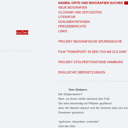
NAMEN, ORTE UND BIOGRAFIEN SUCHEN
NEUE BIOGRAFIEN
GLOSSAR UND ZEITLEISTEN
LITERATUR
DOKUMENTATIONEN
PRESSEBERICHTE
LINKS
PROJEKT BIOGRAFISCHE SPURENSUCHE
FILM "TRANSPORT IN DEN TOD AM 23.9.1940"
PROJEKT STOLPERTONSTEINE HAMBURG
ENGLISCHE ÜBERSETZUNGEN
Vom Stolpern
Die Stolpersteine?
Nein, an ihnen stößt niemand den Fuß
Sie sind ebenerdig ins Pflaster gepflanzt
aber die Namen darauf und die Zeichen sind uns ins
Gewissen gestanzt:
"geboren, deportiert, ermordet"
Und die Orte: