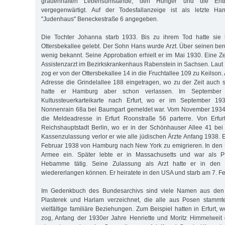
grauenhaften Lebensumstände, den Hunger und die Ent
vergegenwärtigt. Auf der Todesfallanzeige ist als letzte H
"Judenhaus" Beneckestraße 6 angegeben.
Die Tochter Johanna starb 1933. Bis zu ihrem Tod hatte sie 
Ottersbek­allee gelebt. Der Sohn Hans wurde Arzt. Über seinen be
wenig bekannt. Seine Approbation erhielt er im Mai 1930. Eine Zei
Assistenzarzt im Bezirkskrankenhaus Rabenstein in Sachsen. Laut 
zog er von der Ottersbekallee 14 in die Fruchtallee 109 zu Keilson.
Adresse die Grindelallee 188 eingetragen, wo zu der Zeit auch s
hatte er Hamburg aber schon verlassen. Im September
Kultussteuerkarteikarte nach Erfurt, wo er im Septem­ber 19
Nonnenrain 68a bei Baumgart gemeldet war. Vom November 1934 
die Meldeadresse in Erfurt Roonstraße 56 parterre. Von Erfu
Reichshauptstadt Berlin, wo er in der Schönhauser Allee 41 be
Kassenzulassung verlor er wie alle jüdischen Ärzte Anfang 1938. 
Februar 1938 von Hamburg nach New York zu emigrieren. In den U
Armee ein. Später lebte er in Massachusetts und war als P
Hebamme tätig. Seine Zulassung als Arzt hatte er in den 
wiedererlangen können. Er heiratete in den USA und starb am 7. F
Im Gedenkbuch des Bundesarchivs sind viele Namen aus den 
Plasterek und Harlam verzeichnet, die alle aus Posen stammt
vielfältige familiäre Beziehungen. Zum Beispiel hatten in Erfurt
zog, Anfang der 1930er Jahre Henriette und Moritz Himmelweit 