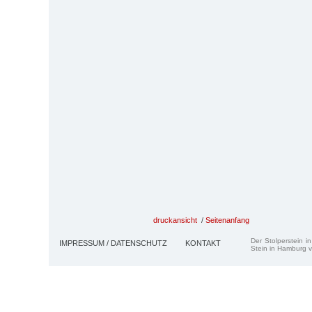
druckansicht
/
Seitenanfang
Der Stolperstein i
IMPRESSUM / DATENSCHUTZ
KONTAKT
Stein in Hamburg v