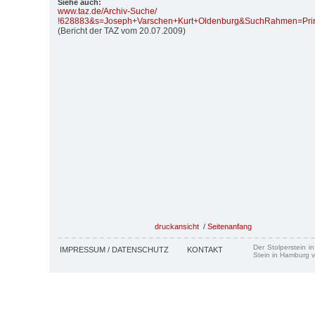
Siehe auch:
www.taz.de/
Archiv-Suche/
!628883&s=Joseph+Varschen+Kurt+Oldenburg&SuchRahmen=Prin
(Bericht der TAZ vom 20.07.2009)
druckansicht
/
Seitenanfang
Der Stolperstein i
IMPRESSUM / DATENSCHUTZ
KONTAKT
Stein in Hamburg v