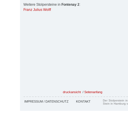
Weitere Stolpersteine in
Fontenay 2
:
Franz Julius Wolff
druckansicht
/
Seitenanfang
Der Stolperstein i
IMPRESSUM / DATENSCHUTZ
KONTAKT
Stein in Hamburg v