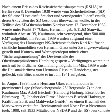
Nach einem Erlass des Reichssicherheitshauptamtes (RSHA) in
Berlin vom 8. Dezember 1938 wurde vom Sicherheitsdienst (SD)
der SS eine "Liste einflußreicher und vermögender Juden" erstellt,
deren Aktivitäten der SD besonders überwachen wollte; in der
Teilliste des SD-Oberabschnitts Nordost vom 12. Dezember 1938
wurde unter Punkt 17 "Glass, Hermann, geb. 8.11.63 Stanwitz,
wohnhaft Abteistr. 35, Kaufmann, sehr vermögend, über 500.000
RM" aufgeführt. Im Februar 1939 wurden aufgrund einer
Verfügung des Hamburger NS-Reichsstatthalters Karl Kaufmann
sämtliche Immobilien von Hermann Glass unter Zwangsverwaltung
gestellt und Konten- und Wertpapierdepot mittels einer
"Sicherungsanordnung" der Devisenstelle des
Oberfinanzpräsidenten Hamburg gesperrt – Verfügungen waren nur
noch mit behördlicher Zustimmung möglich. Im März 1939 wurde
die Hausmaklerfirma von Hermann Glass im Handelsregister
gelöscht; sein Büro musste er im Juni 1941 aufgeben.
Im August 1939 musste Hermann Glass eine Immobilie in
prominenter Lage (Mönckebergstraße 25/ Bergstraße 7) an den
Kaufmann Max Adolf Bischoff (Hamburg-Harburg, Eissendorfer
Pferdeweg 17), Inhaber der Firma "Johannes Bischoff Harburger
Kraftfutterfabrik und Mahlwerke GmbH", zu einem Bruchteil des
Marktwertes verkaufen. Rechtsanwalt und Notar Ernst Nesemann
(geb. 1900, seit 1933 Mitglied der NSDAP und der SS) beurkundete