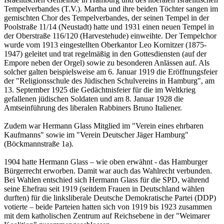
Tempelverbandes (T.V.). Martha und ihre beiden Töchter sangen im
gemischten Chor des Tempelverbandes, der seinen Tempel in der
Poolstraße 11/14 (Neustadt) hatte und 1931 einen neuen Tempel in
der Oberstraße 116/120 (Harvestehude) einweihte. Der Tempelchor
wurde vom 1913 eingestellten Oberkantor Leo Kornitzer (1875-
1947) geleitet und trat regelmäßig in den Gottesdiensten (auf der
Empore neben der Orgel) sowie zu besonderen Anlässen auf. Als
solcher galten beispielsweise am 6. Januar 1919 die Eröffnungsfeier
der "Religionsschule des Jüdischen Schulvereins in Hamburg", am
13. September 1925 die Gedächtnisfeier für die im Weltkrieg
gefallenen jüdischen Soldaten und am 8. Januar 1928 die
Amtseinführung des liberalen Rabbiners Bruno Italiener.
Zudem war Hermann Glass Mitglied im "Verein eines ehrbaren
Kaufmanns" sowie im "Verein Deutscher Jäger Hamburg"
(Böckmannstraße 1a).
1904 hatte Hermann Glass – wie oben erwähnt - das Hamburger
Bürgerrecht erworben. Damit war auch das Wahlrecht verbunden.
Bei Wahlen entschied sich Hermann Glass für die SPD, während
seine Ehefrau seit 1919 (seitdem Frauen in Deutschland wählen
durften) für die linksliberale Deutsche Demokratische Partei (DDP)
votierte – beide Parteien hatten sich von 1919 bis 1923 zusammen
mit dem katholischen Zentrum auf Reichsebene in der "Weimarer