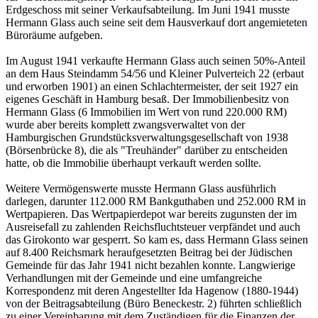
Erdgeschoss mit seiner Verkaufsabteilung. Im Juni 1941 musste
Hermann Glass auch seine seit dem Hausverkauf dort angemieteten
Büroräume aufgeben.
Im August 1941 verkaufte Hermann Glass auch seinen 50%-Anteil
an dem Haus Steindamm 54/56 und Kleiner Pulverteich 22 (erbaut
und erworben 1901) an einen Schlachtermeister, der seit 1927 ein
eigenes Geschäft in Hamburg besaß. Der Immobilienbesitz von
Hermann Glass (6 Immobilien im Wert von rund 220.000 RM)
wurde aber bereits komplett zwangsverwaltet von der
Hamburgischen Grundstücksverwaltungsgesellschaft von 1938
(Börsenbrücke 8), die als "Treuhänder" darüber zu entscheiden
hatte, ob die Immobilie überhaupt verkauft werden sollte.
Weitere Vermögenswerte musste Hermann Glass ausführlich
darlegen, darunter 112.000 RM Bankguthaben und 252.000 RM in
Wertpapieren. Das Wertpapierdepot war bereits zugunsten der im
Ausreisefall zu zahlenden Reichsfluchtsteuer verpfändet und auch
das Girokonto war gesperrt. So kam es, dass Hermann Glass seinen
auf 8.400 Reichsmark heraufgesetzten Beitrag bei der Jüdischen
Gemeinde für das Jahr 1941 nicht bezahlen konnte. Langwierige
Verhandlungen mit der Gemeinde und eine umfangreiche
Korrespondenz mit deren Angestellter Ida Hagenow (1880-1944)
von der Beitragsabteilung (Büro Beneckestr. 2) führten schließlich
zu einer Vereinbarung mit dem Zuständigen für die Finanzen der