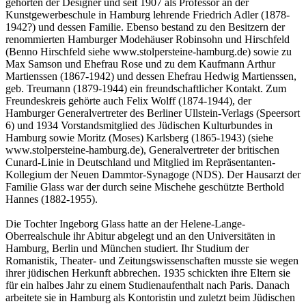
gehörten der Designer und seit 1907 als Professor an der
Kunstgewerbeschule in Hamburg lehrende Friedrich Adler (1878-
1942?) und dessen Familie. Ebenso bestand zu den Besitzern der
renommierten Hamburger Modehäuser Robinsohn und Hirschfeld
(Benno Hirschfeld siehe www.stolpersteine-hamburg.de) sowie zu
Max Samson und Ehefrau Rose und zu dem Kaufmann Arthur
Martienssen (1867-1942) und dessen Ehefrau Hedwig Martienssen,
geb. Treumann (1879-1944) ein freundschaftlicher Kontakt. Zum
Freundeskreis gehörte auch Felix Wolff (1874-1944), der
Hamburger Generalvertreter des Berliner Ullstein-Verlags (Speersort
6) und 1934 Vorstandsmitglied des Jüdischen Kulturbundes in
Hamburg sowie Moritz (Moses) Karlsberg (1865-1943) (siehe
www.stolpersteine-hamburg.de), Generalvertreter der britischen
Cunard-Linie in Deutschland und Mitglied im Repräsentanten-
Kollegium der Neuen Dammtor-Synagoge (NDS). Der Hausarzt der
Familie Glass war der durch seine Mischehe geschützte Berthold
Hannes (1882-1955).
Die Tochter Ingeborg Glass hatte an der Helene-Lange-
Oberrealschule ihr Abitur abgelegt und an den Universitäten in
Hamburg, Berlin und München studiert. Ihr Studium der
Romanistik, Theater- und Zeitungswissenschaften musste sie wegen
ihrer jüdischen Herkunft abbrechen. 1935 schickten ihre Eltern sie
für ein halbes Jahr zu einem Studienaufenthalt nach Paris. Danach
arbeitete sie in Hamburg als Kontoristin und zuletzt beim Jüdischen