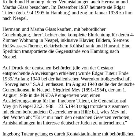
Kulturbund Hamburg, deren Veranstaltungen auch Hermann und
Martha Glass besuchten. Im Dezember 1937 heiratete sie Edgar
Tuteur (geb. 9.4.1905 in Hamburg) und zog im Januar 1938 zu ihm
nach Neapel.
Hermann und Martha Glass kauften, mit behördlicher
Genehmigung, ihrer Tochter eine komplette Einrichtung für deren 4-
Zimmer-Wohnung in Neapel, inklusive Klavier, Bildern, Siemens-
Heißwasser-Therme, elektrischem Kühlschrank und Hausrat. Eine
Spedition transportierte die Gegenstände von Hamburg nach
Neapel.
Auf Druck der deutschen Behörden (die von der Gestapo
entsprechende Anweisungen erhielten) wurde Edgar Tuteur Ende
1939/ Anfang 1940 bei der italienischen Warenkontrollgesellschaft
"Sorveglianza" S.A.I. entlassen. Im August 1940 stellte der deutsche
Generalkonsul in Neapel, Siegfried Mey (1891-1954), der am 1.
August 1939 in die NSDAP eingetreten war, einen
Auslieferungsantrag für ihn. Ingeborg Tuteur, die Generalkonsul
Mey (in Neapel 22.2.1938 – 23.5.1943 tätig) trotzdem zusammen
mit einem befreundeten Österreicher um Hilfe bat, wies Mey mit
den Worten ab: "Es ist mir nach den deutschen Gesetzen verboten,
Amtshandlungen im Interesse deutscher Juden zu unternehmen."
Ingeborg Tuteur gelang es durch Kontaktaufnahme mit behördlichen