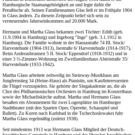
Hamburgische Staatsangehörigkeit an und legte dafür die
Preußische ab. Seinen Familiennamen Glas ließ er im Frühjahr 1904
in Glass ändern. Zu diesem Zeitpunkt belief sich sein zu
versteuerndes Jahreseinkommen auf 20.000 Mark.
Hermann und Martha Glass bekamen zwei Töchter: Edith (geb.
11.9.1904 in Hamburg) und Ingeborg "Inge" (geb. 3.1.1912 in
Hamburg). Die Familie wohnte in der Hansastraße 74 III. Stock/
Harvestehude (1904-1913), Isestraße 6/ Harvestehude (1914-1917),
Beim Andreasbrunnen 5 II. Stock/ Eppendorf (1918-1932) und in
einer 3 ½-Zimmer-Wohnung im Zweifamilienhaus Abteistraße 35/
Harvestehude (1933-1942).
Martha Glass arbeitete zeitweilig im Steinway-Musikhaus am
Jungfernstieg 34 (Heine-Haus) als Pianistin, um Kaufinteressenten
die Flügel vorzuspielen. Sie gehörte der Singakademie an, die als
Chor des Philharmonischen Orchesters in Hamburg im Konzerthaus
sowie der Michaeliskirche auftrat. Martha und Hermann Glass
besaßen ein Abonnement für zwei Logenplätze im Hamburger
Stadttheater (mit den Sparten Oper, Operette, Schauspiel und
Ballett). Zu Kuren nach Karlsbad in die Tschechoslowakei fuhr
Martha Glass regelmäßig (zuletzt 1938).
Seit mindestens 1913 war Hermann Glass Mitglied der Deutsch-
Israelitischen Gemeinde in Hamburg und des liberalen Israelitischen