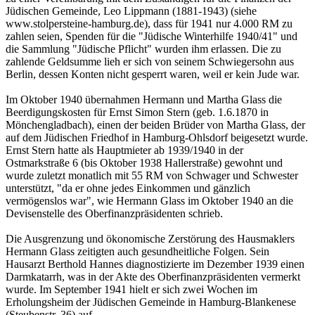
Jüdischen Gemeinde, Leo Lippmann (1881-1943) (siehe
www.stolpersteine-hamburg.de), dass für 1941 nur 4.000 RM zu
zahlen seien, Spenden für die "Jüdische Winterhilfe 1940/41" und
die Sammlung "Jüdische Pflicht" wurden ihm erlassen. Die zu
zahlende Geldsumme lieh er sich von seinem Schwiegersohn aus
Berlin, dessen Konten nicht gesperrt waren, weil er kein Jude war.
Im Oktober 1940 übernahmen Hermann und Martha Glass die
Beerdigungskosten für Ernst Simon Stern (geb. 1.6.1870 in
Mönchengladbach), einen der beiden Brüder von Martha Glass, der
auf dem Jüdischen Friedhof in Hamburg-Ohlsdorf beigesetzt wurde.
Ernst Stern hatte als Hauptmieter ab 1939/1940 in der
Ostmarkstraße 6 (bis Oktober 1938 Hallerstraße) gewohnt und
wurde zuletzt monatlich mit 55 RM von Schwager und Schwester
unterstützt, "da er ohne jedes Einkommen und gänzlich
vermögenslos war", wie Hermann Glass im Oktober 1940 an die
Devisenstelle des Oberfinanzpräsidenten schrieb.
Die Ausgrenzung und ökonomische Zerstörung des Hausmaklers
Hermann Glass zeitigten auch gesundheitliche Folgen. Sein
Hausarzt Berthold Hannes diagnostizierte im Dezember 1939 einen
Darmkatarrh, was in der Akte des Oberfinanzpräsidenten vermerkt
wurde. Im September 1941 hielt er sich zwei Wochen im
Erholungsheim der Jüdischen Gemeinde in Hamburg-Blankenese
(Steubenstr. 36) auf.