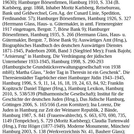
19630); Hamburger Börsenfirmen, Hamburg 1910, S. 334 (B.
Karlsberg, gegr. 1868, Inhaber Moritz Karlsberg, Reisebureau,
Bank und Geldwechsel, Gen.Ag. der Cunard Linie, Spedition,
Ferdinandstr. 57); Hamburger Börsenfirmen, Hamburg 1926, S. 327
(Herrmann Glass, Haus- u. Gütermakler, in amtl. Firmenregister
1917 eingetragen, Bergstr. 7, Börse Bank 9); Hamburger
Börsenfirmen, Hamburg 1935, S. 266 (Herrmann Glass, Haus- u.
Gütermakler, Bergstr. 7, Börse Bank 9); Auswärtiges Amt (Hrsg.),
Biographisches Handbuch des deutschen Auswärtigen Dienstes
1871-1945, Paderborn 2008, Band 3 (Siegfried Mey); Frank Bajohr,
"Arisierung" in Hamburg. Die Verdrängung der jüdischen
Unternehmer 1933-1945, Hamburg 1998, S. 290-293
(Hamburgische Grundstücksverwaltungsgesellschaft von 1938
mbH); Martha Glass, "Jeder Tag in Theresin ist ein Geschenk". Die
Theresienstädter Tagebücher einer Hamburger Jüdin 1943–1945,
Hamburg 1996, S. 9, 11, 14, 16, 18, 19, 24, 63, 84, 92; Franklin
Kopitzsch/ Daniel Tilgner (Hrsg.), Hamburg Lexikon, Hamburg
2010, S. 538/539 (Philharmonische Gesellschaft); Institut für die
Geschichte der deutschen Juden (Hrsg.), Das Jüdische Hamburg,
Göttingen 2006, S. 165/166 (Leon Kornitzer); Ina Lorenz, Die
Juden in Hamburg zur Zeit der Weimarer Republik, 2 Bände,
Hamburg 1987, S. 841 (Frauenwahlrecht), S. 663, 670, 690, 735,
1149 (Tempelchor), S. 729 (Moritz Karlsberg); Claudia Turtenwald
(Hrsg.), Fritz Höger (1877-1949). Moderne Monumente, München/
Hamburg 2003, S. 138 (Werkverzeichnis Nr. 41, Bauherr Glass);