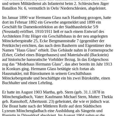
und seinen Militärdienst als Infanterist beim 2. Schlesischen Jäger
Bataillon Nr. 6, vermutlich in Oels/ Niederschlesien, abgeleistet.
Im Januar 1890 war Hermann Glass nach Hamburg gezogen, hatte
dort im Februar 1892 ein Gewerbe angemeldet und 1899 ein
Geschäft für Damenkonfektion an der Stadthausbrücke 5/9
(Neustadt) eröffnet. 1910/1911 ließ er nach einem Entwurf des
Architekten Fritz Höger ein Geschäftshaus in der neu angelegten
Mönckebergstraße 25, Ecke Bergmannstraße 7 (gegenüber der
Petrikirche) errichten, das nach dem Bauherrn und Eigentümer den
Namen "Haus Glass" erhielt. Das Gebäude nahm in Formensprache
(Erker, Giebel eines Bürgerhauses) und Materialwahl (Backstein)
auf historische hanseatische Vorbilder Bezug. In das Erdgeschoss
zog das "Modehaus Hermann Glass", das aber bereits im Jahr 1913
in Konkurs ging. Hermann Glass betätigte sich fortan als
Hausmakler, mit Büroräumen in seinem Geschäftshaus
Mönckebergstraße und beschäftigte ein bis zwei Bürokräfte, einen
Buchhalter und einen Lehrling.
Er hatte im August 1903 Martha, geb. Stern (geb. 31.1.1878 in
Mönchengladbach, Vater: Kaufmann Michael Stern, Mutter: Thekla
geb. Ransohoff, Albertusstr. 23) geheiratet, die wie er jüdisch war.
Die Braut hatte nach der Mittleren Reife auf dem Städtischen
Lyzeum Mönchengladbach eine Ausbildung als Sängerin und
Pianistin in Düsseldorf absolviert. Im August 1904 nahm er die