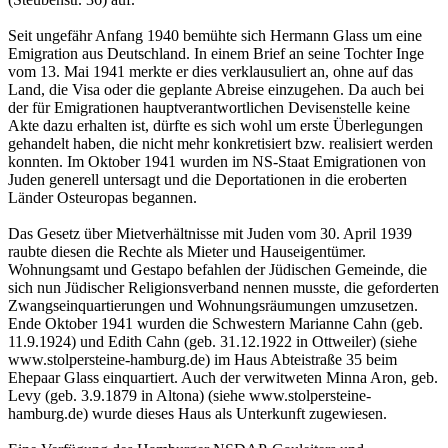
Seit ungefähr Anfang 1940 bemühte sich Hermann Glass um eine
Emigration aus Deutschland. In einem Brief an seine Tochter Inge
vom 13. Mai 1941 merkte er dies verklausuliert an, ohne auf das
Land, die Visa oder die geplante Abreise einzugehen. Da auch bei
der für Emigrationen hauptverantwortlichen Devisenstelle keine
Akte dazu erhalten ist, dürfte es sich wohl um erste Überlegungen
gehandelt haben, die nicht mehr konkretisiert bzw. realisiert werden
konnten. Im Oktober 1941 wurden im NS-Staat Emigrationen von
Juden generell untersagt und die Deportationen in die eroberten
Länder Osteuropas begannen.
Das Gesetz über Mietverhältnisse mit Juden vom 30. April 1939
raubte diesen die Rechte als Mieter und Hauseigentümer.
Wohnungsamt und Gestapo befahlen der Jüdischen Gemeinde, die
sich nun Jüdischer Religionsverband nennen musste, die geforderten
Zwangseinquartierungen und Wohnungsräumungen umzusetzen.
Ende Oktober 1941 wurden die Schwestern Marianne Cahn (geb.
11.9.1924) und Edith Cahn (geb. 31.12.1922 in Ottweiler) (siehe
www.stolpersteine-hamburg.de) im Haus Abteistraße 35 beim
Ehepaar Glass einquartiert. Auch der verwitweten Minna Aron, geb.
Levy (geb. 3.9.1879 in Altona) (siehe www.stolpersteine-
hamburg.de) wurde dieses Haus als Unterkunft zugewiesen.