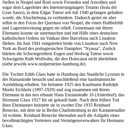
Stellen in Neapel und Rom sowie Freunden und Anwälten und
sogar dem Lagerleiter des Internierungslagers Teramo (Isola del
Gran Sasso), in dem Edgar Tuteur seit Juli 1940 gefangen gehalten
wurde, die Abschiebung zu verhindern. Dadurch geriet sie aber
selbst in den Focus der Questura von Neapel, die einen Haftbefehlt
und Lagereinweisung gegen sie erließ. Gemeinsam mit ihrem
Ehemann konnte sie untertauchen und mit Hilfe eines deutschen
katholischen Ordens im Vatikan über Barcelona nach Lissabon
fliehen. Im Juni 1941 emigrierten beide von Lissabon nach New
York an Bord des portugiesischen Dampfers "Nyassa". Zurück
blieben die Schwiegereltern Eugen und Hedwig Tuteur sowie
Schwägerin Ruth Wolfsohn, die den Holocaust nicht überlebten
(siehe jeweils www.stolpersteine-hamburg.de)
Die Tochter Edith Glass hatte in Hamburg das Staatliche Lyzeum in
der Hansastraße besucht und anschließend eine kaufmännische
Ausbildung erhalten. Sie heiratete 1925 den Kaufmann Rudolph
Moritz Eichholz (1897-1929) und zog zusammen mit ihrem
Ehemann in das neu erbaute Haus Enzianstraße 16 (Alsterdorf), das
Hermann Glass 1927 für sie gekauft hatte. Nach dem frühen Tod
ihres Ehemannes heiratete sie in zweiter Ehe 1935 Reinhard
Benecke, mit dem sie in Berlin-Charlottenburg in der Kastanienallee
34 wohnte. Reinhard Benecke übernahm auch die Aufgabe eines
bevollmächtigten Vertreters und Vermögensverwalters für Hermann
Glass.