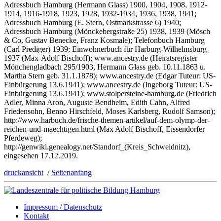
Adressbuch Hamburg (Hermann Glass) 1900, 1904, 1908, 1912-
1914, 1916-1918, 1923, 1928, 1932-1934, 1936, 1938, 1941;
Adressbuch Hamburg (E. Stern, Ostmarkstrasse 6) 1940;
Adressbuch Hamburg (Mönckebergstraße 25) 1938, 1939 (Mösch
& Co, Gustav Benecke, Franz Kosmale); Telefonbuch Hamburg
(Carl Prediger) 1939; Einwohnerbuch für Harburg-Wilhelmsburg
1937 (Max-Adolf Bischoff); www.ancestry.de (Heiratsregister
Mönchengladbach 295/1903, Hermann Glass geb. 10.11.1863 u.
Martha Stern geb. 31.1.1878); www.ancestry.de (Edgar Tuteur: US-
Einbürgerung 13.6.1941); www.ancestry.de (Ingeborg Tuteur: US-
Einbürgerung 13.6.1941); www.stolpersteine-hamburg.de (Friedrich
Adler, Minna Aron, Auguste Bendheim, Edith Cahn, Alfred
Friedensohn, Benno Hirschfeld, Moses Karlsberg, Rudolf Samson);
http://www.harbuch.de/frische-themen-artikel/auf-dem-olymp-der-
reichen-und-maechtigen.html (Max Adolf Bischoff, Eissendorfer
Pferdeweg);
http://genwiki.genealogy.net/Standorf_(Kreis_Schweidnitz),
eingesehen 17.12.2019.
druckansicht
/
Seitenanfang
Impressum / Datenschutz
Kontakt