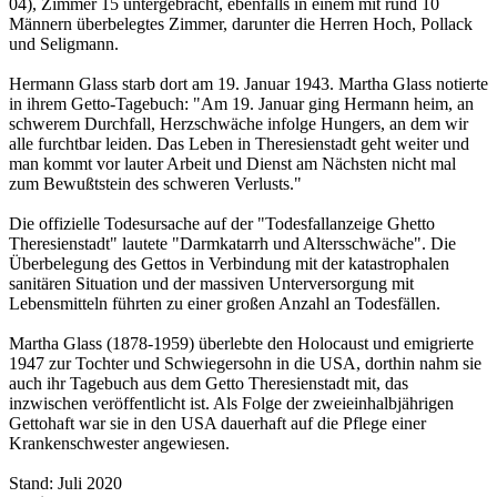
04), Zimmer 15 untergebracht, ebenfalls in einem mit rund 10
Männern überbelegtes Zimmer, darunter die Herren Hoch, Pollack
und Seligmann.
Hermann Glass starb dort am 19. Januar 1943. Martha Glass notierte
in ihrem Getto-Tagebuch: "Am 19. Januar ging Hermann heim, an
schwerem Durchfall, Herzschwäche infolge Hungers, an dem wir
alle furchtbar leiden. Das Leben in Theresienstadt geht weiter und
man kommt vor lauter Arbeit und Dienst am Nächsten nicht mal
zum Bewußtstein des schweren Verlusts."
Die offizielle Todesursache auf der "Todesfallanzeige Ghetto
Theresienstadt" lautete "Darmkatarrh und Altersschwäche". Die
Überbelegung des Gettos in Verbindung mit der katastrophalen
sanitären Situation und der massiven Unterversorgung mit
Lebensmitteln führten zu einer großen Anzahl an Todesfällen.
Martha Glass (1878-1959) überlebte den Holocaust und emigrierte
1947 zur Tochter und Schwiegersohn in die USA, dorthin nahm sie
auch ihr Tagebuch aus dem Getto Theresienstadt mit, das
inzwischen veröffentlicht ist. Als Folge der zweieinhalbjährigen
Gettohaft war sie in den USA dauerhaft auf die Pflege einer
Krankenschwester angewiesen.
Stand: Juli 2020