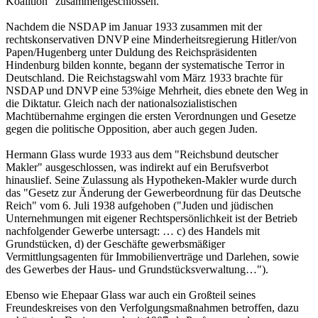
Koalition" zusammengeschlossen.
Nachdem die NSDAP im Januar 1933 zusammen mit der
rechtskonservativen DNVP eine Minderheitsregierung Hitler/von
Papen/Hugenberg unter Duldung des Reichspräsidenten
Hindenburg bilden konnte, begann der systematische Terror in
Deutschland. Die Reichstagswahl vom März 1933 brachte für
NSDAP und DNVP eine 53%ige Mehrheit, dies ebnete den Weg in
die Diktatur. Gleich nach der nationalsozialistischen
Machtübernahme ergingen die ersten Verordnungen und Gesetze
gegen die politische Opposition, aber auch gegen Juden.
Hermann Glass wurde 1933 aus dem "Reichsbund deutscher
Makler" ausgeschlossen, was indirekt auf ein Berufsverbot
hinauslief. Seine Zulassung als Hypotheken-Makler wurde durch
das "Gesetz zur Änderung der Gewerbeordnung für das Deutsche
Reich" vom 6. Juli 1938 aufgehoben ("Juden und jüdischen
Unternehmungen mit eigener Rechtspersönlichkeit ist der Betrieb
nachfolgender Gewerbe untersagt: … c) des Handels mit
Grundstücken, d) der Geschäfte gewerbsmäßiger
Vermittlungsagenten für Immobilienverträge und Darlehen, sowie
des Gewerbes der Haus- und Grundstücksverwaltung…").
Ebenso wie Ehepaar Glass war auch ein Großteil seines
Freundeskreises von den Verfolgungsmaßnahmen betroffen, dazu