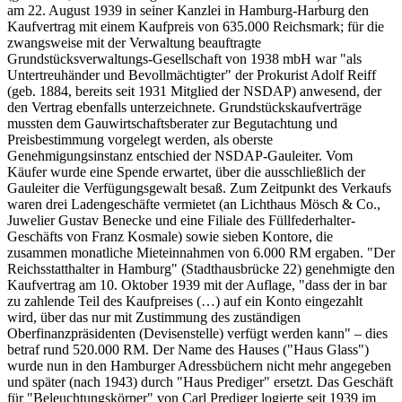
am 22. August 1939 in seiner Kanzlei in Hamburg-Harburg den
Kaufvertrag mit einem Kaufpreis von 635.000 Reichsmark; für die
zwangsweise mit der Verwaltung beauftragte
Grundstücksverwaltungs-Gesellschaft von 1938 mbH war "als
Untertreuhänder und Bevollmächtigter" der Prokurist Adolf Reiff
(geb. 1884, bereits seit 1931 Mitglied der NSDAP) anwesend, der
den Vertrag ebenfalls unterzeichnete. Grundstückskaufverträge
mussten dem Gauwirtschaftsberater zur Begutachtung und
Preisbestimmung vorgelegt werden, als oberste
Genehmigungsinstanz entschied der NSDAP-Gauleiter. Vom
Käufer wurde eine Spende erwartet, über die ausschließlich der
Gauleiter die Verfügungsgewalt besaß. Zum Zeitpunkt des Verkaufs
waren drei Ladengeschäfte vermietet (an Lichthaus Mösch & Co.,
Juwelier Gustav Benecke und eine Filiale des Füllfederhalter-
Geschäfts von Franz Kosmale) sowie sieben Kontore, die
zusammen monatliche Mieteinnahmen von 6.000 RM ergaben. "Der
Reichsstatthalter in Hamburg" (Stadthausbrücke 22) genehmigte den
Kaufvertrag am 10. Oktober 1939 mit der Auflage, "dass der in bar
zu zahlende Teil des Kaufpreises (…) auf ein Konto eingezahlt
wird, über das nur mit Zustimmung des zuständigen
Oberfinanzpräsidenten (Devisenstelle) verfügt werden kann" – dies
betraf rund 520.000 RM. Der Name des Hauses ("Haus Glass")
wurde nun in den Hamburger Adressbüchern nicht mehr angegeben
und später (nach 1943) durch "Haus Prediger" ersetzt. Das Geschäft
für "Beleuchtungskörper" von Carl Prediger logierte seit 1939 im