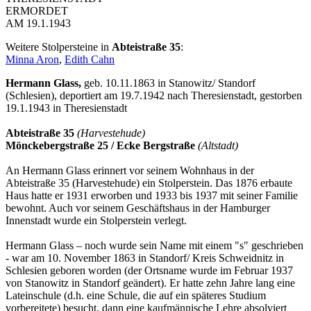
ERMORDET
AM 19.1.1943
Weitere Stolpersteine in
Abteistraße 35
:
Minna Aron
,
Edith Cahn
Hermann Glass,
geb. 10.11.1863 in Stanowitz/ Standorf
(Schlesien), deportiert am 19.7.1942 nach Theresienstadt, gestorben
19.1.1943 in Theresienstadt
Abteistraße 35
(Harvestehude)
Mönckebergstraße 25 / Ecke Bergstraße
(Altstadt)
An Hermann Glass erinnert vor seinem Wohnhaus in der
Abteistraße 35 (Harvestehude) ein Stolperstein. Das 1876 erbaute
Haus hatte er 1931 erworben und 1933 bis 1937 mit seiner Familie
bewohnt. Auch vor seinem Geschäftshaus in der Hamburger
Innenstadt wurde ein Stolperstein verlegt.
Hermann Glass – noch wurde sein Name mit einem "s" geschrieben
- war am 10. November 1863 in Standorf/ Kreis Schweidnitz in
Schlesien geboren worden (der Ortsname wurde im Februar 1937
von Stanowitz in Standorf geändert). Er hatte zehn Jahre lang eine
Lateinschule (d.h. eine Schule, die auf ein späteres Studium
vorbereitete) besucht, dann eine kaufmännische Lehre absolviert