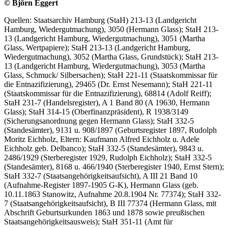
© Björn Eggert
Quellen: Staatsarchiv Hamburg (StaH) 213-13 (Landgericht
Hamburg, Wiedergutmachung), 3050 (Hermann Glass); StaH 213-
13 (Landgericht Hamburg, Wiedergutmachung), 3051 (Martha
Glass, Wertpapiere); StaH 213-13 (Landgericht Hamburg,
Wiedergutmachung), 3052 (Martha Glass, Grundstück); StaH 213-
13 (Landgericht Hamburg, Wiedergutmachung), 3053 (Martha
Glass, Schmuck/ Silbersachen); StaH 221-11 (Staatskommissar für
die Entnazifizierung), 29465 (Dr. Ernst Nesemann); StaH 221-11
(Staatskommissar für die Entnazifizierung), 68814 (Adolf Reiff);
StaH 231-7 (Handelsregister), A 1 Band 80 (A 19630, Hermann
Glass); StaH 314-15 (Oberfinanzpräsident), R 1938/3149
(Sicherungsanordnung gegen Hermann Glass); StaH 332-5
(Standesämter), 9131 u. 908/1897 (Geburtsregister 1897, Rudolph
Moritz Eichholz, Eltern: Kaufmann Alfred Eichholz u. Adele
Eichholz geb. Delbanco); StaH 332-5 (Standesämter), 9843 u.
2486/1929 (Sterberegister 1929, Rudolph Eichholz); StaH 332-5
(Standesämter), 8168 u. 466/1940 (Sterberegister 1940, Ernst Stern);
StaH 332-7 (Staatsangehörigkeitsaufsicht), A III 21 Band 10
(Aufnahme-Register 1897-1905 G-K), Hermann Glass (geb.
10.11.1863 Stanowitz, Aufnahme 20.8.1904 Nr. 77374); StaH 332-
7 (Staatsangehörigkeitsaufsicht), B III 77374 (Hermann Glass, mit
Abschrift Geburtsurkunden 1863 und 1878 sowie preußischen
Staatsangehörigkeitsausweis); StaH 351-11 (Amt für