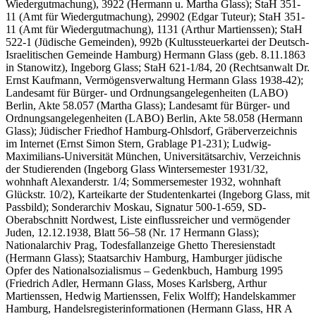
Wiedergutmachung), 3922 (Hermann u. Martha Glass); StaH 351-
11 (Amt für Wiedergutmachung), 29902 (Edgar Tuteur); StaH 351-
11 (Amt für Wiedergutmachung), 1131 (Arthur Martienssen); StaH
522-1 (Jüdische Gemeinden), 992b (Kultussteuerkartei der Deutsch-
Israelitischen Gemeinde Hamburg) Hermann Glass (geb. 8.11.1863
in Stanowitz), Ingeborg Glass; StaH 621-1/84, 20 (Rechtsanwalt Dr.
Ernst Kaufmann, Vermögensverwaltung Hermann Glass 1938-42);
Landesamt für Bürger- und Ordnungsangelegenheiten (LABO)
Berlin, Akte 58.057 (Martha Glass); Landesamt für Bürger- und
Ordnungsangelegenheiten (LABO) Berlin, Akte 58.058 (Hermann
Glass); Jüdischer Friedhof Hamburg-Ohlsdorf, Gräberverzeichnis
im Internet (Ernst Simon Stern, Grablage P1-231); Ludwig-
Maximilians-Universität München, Universitätsarchiv, Verzeichnis
der Studierenden (Ingeborg Glass Wintersemester 1931/32,
wohnhaft Alexanderstr. 1/4; Sommersemester 1932, wohnhaft
Glückstr. 10/2), Karteikarte der Studentenkartei (Ingeborg Glass, mit
Passbild); Sonderarchiv Moskau, Signatur 500-1-659, SD-
Oberabschnitt Nordwest, Liste einflussreicher und vermögender
Juden, 12.12.1938, Blatt 56–58 (Nr. 17 Hermann Glass);
Nationalarchiv Prag, Todesfallanzeige Ghetto Theresienstadt
(Hermann Glass); Staatsarchiv Hamburg, Hamburger jüdische
Opfer des Nationalsozialismus – Gedenkbuch, Hamburg 1995
(Friedrich Adler, Hermann Glass, Moses Karlsberg, Arthur
Martienssen, Hedwig Martienssen, Felix Wolff); Handelskammer
Hamburg, Handelsregisterinformationen (Hermann Glass, HR A