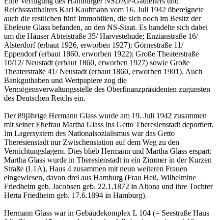
Eine Verfügung des Hamburger NSDAP-Gauleiters und
Reichsstatthalters Karl Kaufmann vom 16. Juli 1942 übereignete
auch die restlichen fünf Immobilien, die sich noch im Besitz der
Eheleute Glass befanden, an den NS-Staat. Es handelte sich dabei
um die Häuser Abteistraße 35/ Harvestehude; Enzianstraße 16/
Alsterdorf (erbaut 1926, erworben 1927); Görnestraße 11/
Eppendorf (erbaut 1860, erworben 1922); Große Theaterstraße
10/12/ Neustadt (erbaut 1860, erworben 1927) sowie Große
Theaterstraße 41/ Neustadt (erbaut 1860, erworben 1901). Auch
Bankguthaben und Wertpapiere zog die
Vermögensverwaltungsstelle des Oberfinanzpräsidenten zugunsten
des Deutschen Reichs ein.
Der 89jährige Hermann Glass wurde am 19. Juli 1942 zusammen
mit seiner Ehefrau Martha Glass ins Getto Theresienstadt deportiert.
Im Lagersystem des Nationalsozialismus war das Getto
Theresienstadt nur Zwischenstation auf dem Weg zu den
Vernichtungslagern. Dies blieb Hermann und Martha Glass erspart:
Martha Glass wurde in Theresienstadt in ein Zimmer in der Kurzen
Straße (L1A), Haus 4 zusammen mit neun weiteren Frauen
eingewiesen, davon drei aus Hamburg (Frau Heß, Wilhelmine
Friedheim geb. Jacobsen geb. 22.1.1872 in Altona und ihre Tochter
Herta Friedheim geb. 17.6.1894 in Hamburg).
Hermann Glass war in Gebäudekomplex L 104 (= Seestraße Haus