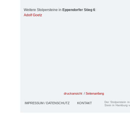
Weitere Stolpersteine in
Eppendorfer Stieg 6
:
Adolf Goetz
druckansicht
/
Seitenanfang
Der Stolperstein i
IMPRESSUM / DATENSCHUTZ
KONTAKT
Stein in Hamburg v