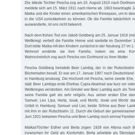
Die älteste Tochter Pescha zog am 10. August 1910 nach Dortmund.
meldete sich am 15. März 1911 nach Herne ab. 1903 beantragte Ja
Malka und die Kinder einen amerikanischen Reisepass, um in den
in die USA zurückkehren zu können. Ob die Familie tatsächlich 
auswanderte, ist uns nicht bekannt.
Nach dem frühen Tod von Jakob Goldberg am 25. Januar 1916 (mö
Weltkrieg) verließ die Familie Herne und siedelte im Dezember 
Dort lebte Malka mit den Kindern zunächst in der Neuburg 27 im 1
Wohnort ernährte sie ihre Familie, indem sie eine Kork
Wahrscheinlich zog auch Pescha von Dortmund zu ihrer Mutter.
Pescha Goldberg heiratete Beer Lambig, der in der Rutschbahn
Bücherladen besaß. Er war am 17. Januar 1907 nach Deutschland
in Hamburg ansässig. Die Hochzeit mit Pescha, seine zweite Ehe
statt. Beer Lambigs erste Ehefrau Cypra Akselrad war kurz vor od
Weltkrieges verstorben. Am Grindel war Beer Lambig auch als Tor
seine Familie galt als sehr religiös. Aus seiner ersten Ehe st
Samuel, Leo Lipa, Herta, Issak, und Moritz. Issak und Moritz st
Unfall in Hamburg. Samuel und Leo, beide Söhne aus Beer Lambi
mit ihm in der Rutschbahn 11. Durch die Geburt der gemeinsame
Juni 1921 bekamen Pescha und Beer Lambig noch einmal Familie
MalkasTöchter Esther und Berta zogen 1928 von Altona nach Ber
inzwischen ihr Geld als Kontoristin. Berta arbeitete als Stenotyp