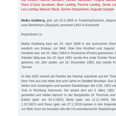
Ilse Dotsch
,
Hanna Heimann
,
Gerson Jacobsen
,
Regine Jacob
Klara (Clara) Jacobsen
,
Beer Lambig
,
Pescha Lambig
,
Senta La
Leo Lambig
,
Manuel Staub
,
Gerson Stoppelman
,
Augusta Szpigiel
Malka Goldberg,
geb. am 25.4.1869 in Trzebinia/Galizien, abge
nach Bentschen (Zbąszyń), ermordet 1942 in Auschwitz
Rutschbahn 11
Malka Goldberg kam am 25. April 1869 in der polnischen Klein
westlich von Krakau, zur Welt. Über ihre Kindheit und Jugend 
heiratete den am 20. März 1864 in Rozwolow (Polen) geborenen J
Händler tätig war. Am 20. April 1891 wurde ihre erste Tochter Pesc
geboren, ein Jahr später, am 18. Dezember 1892, das zweite Kin
Tarnow.
Im Mai 1893 verließ die Familie die Heimat, wanderte auf der "D
New York aus und lebte dort acht Jahre im Stadtteil Brooklyn. Das
ließen sich einbürgern und wurden Staatsbürger der USA. 1902 ve
York in Richtung Hannover. Sie waren dort am 6. März 1902 
gemeldet und lebten danach in der Burgstraße 18. Peschas und 
Esther (geb. am 30.3.1903), Berta (geb. am 11.11.1904), M
1.10.1907) und Osias (geb. am 27.1.1910) kamen in den folgend
zur Welt. Auch sie besaßen alle die US-amerikanische Staatsbürger