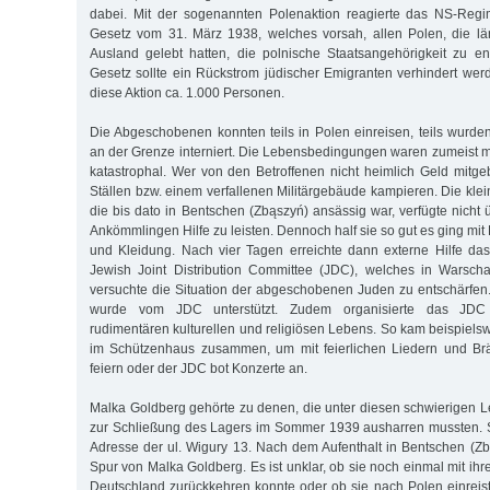
dabei. Mit der sogenannten Polenaktion reagierte das NS-Regi
Gesetz vom 31. März 1938, welches vorsah, allen Polen, die lä
Ausland gelebt hatten, die polnische Staatsangehörigkeit zu e
Gesetz sollte ein Rückstrom jüdischer Emigranten verhindert wer
diese Aktion ca. 1.000 Personen.
Die Abgeschobenen konnten teils in Polen einreisen, teils wurd
an der Grenze interniert. Die Lebensbedingungen waren zumeist
katastrophal. Wer von den Betroffenen nicht heimlich Geld mitgeb
Ställen bzw. einem verfallenen Militärgebäude kampieren. Die kle
die bis dato in Bentschen (Zbąszyń) ansässig war, verfügte nicht 
Ankömmlingen Hilfe zu leisten. Dennoch half sie so gut es ging mit
und Kleidung. Nach vier Tagen erreichte dann externe Hilfe da
Jewish Joint Distribution Committee (JDC), welches in Warscha
versuchte die Situation der abgeschobenen Juden zu entschärfe
wurde vom JDC unterstützt. Zudem organisierte das JDC 
rudimentären kulturellen und religiösen Lebens. So kam beispiels
im Schützenhaus zusammen, um mit feierlichen Liedern und B
feiern oder der JDC bot Konzerte an.
Malka Goldberg gehörte zu denen, die unter diesen schwierigen
zur Schließung des Lagers im Sommer 1939 ausharren mussten. Si
Adresse der ul. Wigury 13. Nach dem Aufenthalt in Bentschen (Zbą
Spur von Malka Goldberg. Es ist unklar, ob sie noch einmal mit ih
Deutschland zurückkehren konnte oder ob sie nach Polen einrei