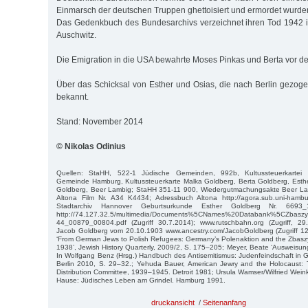
Einmarsch der deutschen Truppen ghettoisiert und ermordet wurde
Das Gedenkbuch des Bundesarchivs verzeichnet ihren Tod 1942 i
Auschwitz.
Die Emigration in die USA bewahrte Moses Pinkas und Berta vor d
Über das Schicksal von Esther und Osias, die nach Berlin gezogen
bekannt.
Stand: November 2014
© Nikolas Odinius
Quellen: StaHH, 522-1 Jüdische Gemeinden, 992b, Kultussteuerkartei de
Gemeinde Hamburg, Kultussteuerkarte Malka Goldberg, Berta Goldberg, Esth
Goldberg, Beer Lambig; StaHH 351-11 900, Wiedergutmachungsakte Beer La
Altona Film Nr. A34 K4434; Adressbuch Altona http://agora.sub.uni-hambur
Stadtarchiv Hannover Geburtsurkunde Esther Goldberg Nr. 669
http://74.127.32.5/multimedia/Documents%5CNames%20Databank%5CZbas
44_00879_00804.pdf (Zugriff 30.7.2014); www.rutschbahn.org (Zugriff, 29
Jacob Goldberg vom 20.10.1903 www.ancestry.com/JacobGoldberg (Zugriff 12.
‘From German Jews to Polish Refugees: Germany’s Polenaktion and the Zbasz
1938’, Jewish History Quarterly, 2009/2, S. 175–205; Meyer, Beate ‘Ausweisun
In Wolfgang Benz (Hrsg.) Handbuch des Antisemitismus: Judenfeindschaft in
Berlin 2010, S. 29–32.; Yehuda Bauer, American Jewry and the Holocaust: 
Distribution Committee, 1939–1945. Detroit 1981; Ursula Wamser/Wilfried Wei
Hause: Jüdisches Leben am Grindel. Hamburg 1991.
druckansicht
/
Seitenanfang