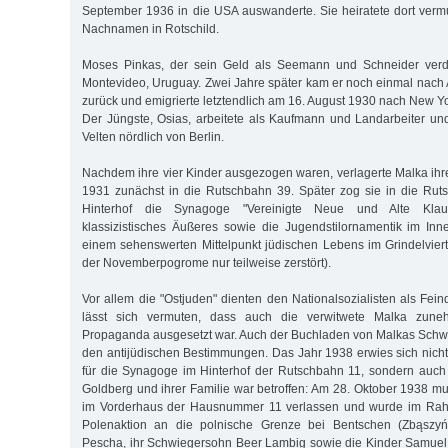
September 1936 in die USA auswanderte. Sie heiratete dort verm
Nachnamen in Rotschild.
Moses Pinkas, der sein Geld als Seemann und Schneider verd
Montevideo, Uruguay. Zwei Jahre später kam er noch einmal nach A
zurück und emigrierte letztendlich am 16. August 1930 nach New Yo
Der Jüngste, Osias, arbeitete als Kaufmann und Landarbeiter u
Velten nördlich von Berlin.
Nachdem ihre vier Kinder ausgezogen waren, verlagerte Malka ihr
1931 zunächst in die Rutschbahn 39. Später zog sie in die Rut
Hinterhof die Synagoge "Vereinigte Neue und Alte Klaus
klassizistisches Äußeres sowie die Jugendstilornamentik im In
einem sehenswerten Mittelpunkt jüdischen Lebens im Grindelvier
der Novemberpogrome nur teilweise zerstört).
Vor allem die "Ostjuden" dienten den Nationalsozialisten als Fei
lässt sich vermuten, dass auch die verwitwete Malka zuneh
Propaganda ausgesetzt war. Auch der Buchladen von Malkas Schwie
den antijüdischen Bestimmungen. Das Jahr 1938 erwies sich nicht 
für die Synagoge im Hinterhof der Rutschbahn 11, sondern auc
Goldberg und ihrer Familie war betroffen: Am 28. Oktober 1938 m
im Vorderhaus der Hausnummer 11 verlassen und wurde im Ra
Polenaktion an die polnische Grenze bei Bentschen (Zbąszy
Pescha, ihr Schwiegersohn Beer Lambig sowie die Kinder Samuel