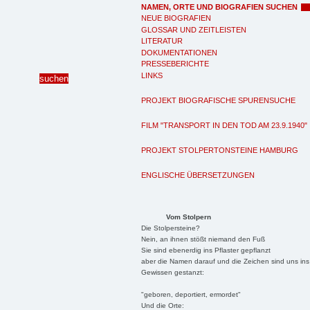
NAMEN, ORTE UND BIOGRAFIEN SUCHEN
NEUE BIOGRAFIEN
GLOSSAR UND ZEITLEISTEN
LITERATUR
DOKUMENTATIONEN
PRESSEBERICHTE
LINKS
PROJEKT BIOGRAFISCHE SPURENSUCHE
FILM "TRANSPORT IN DEN TOD AM 23.9.1940"
PROJEKT STOLPERTONSTEINE HAMBURG
ENGLISCHE ÜBERSETZUNGEN
Vom Stolpern
Die Stolpersteine?
Nein, an ihnen stößt niemand den Fuß
Sie sind ebenerdig ins Pflaster gepflanzt
aber die Namen darauf und die Zeichen sind uns ins
Gewissen gestanzt:
"geboren, deportiert, ermordet"
Und die Orte: