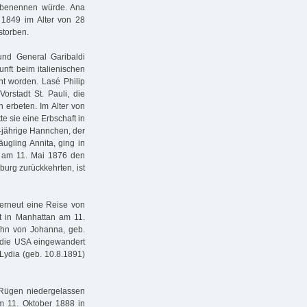
 benennen würde. Ana
r 1849 im Alter von 28
storben.
nd General Garibaldi
unft beim italienischen
nt worden. Lasé Philip
orstadt St. Pauli, die
 erbeten. Im Alter von
e sie eine Erbschaft in
7-jährige Hannchen, der
äugling Annita, ging in
 am 11. Mai 1876 den
urg zurückkehrten, ist
erneut eine Reise von
t in Manhattan am 11.
ohn von Johanna, geb.
n die USA eingewandert
Lydia (geb. 10.8.1891)
 Rügen niedergelassen
am 11. Oktober 1888 in