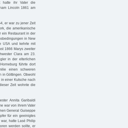
t hatte ihr Vater die
raham Lincoln 1861 am
, er war zu jener Zeit
rk, die amerikanische
r ein Restaurant in der
ebensbedingungen in New
e USA und kehrte mit
ust 1866 Marys zweiter
chwester Clara am 23.
er in der elterlichen
Horneburg führte dort
milie einen schweren
en in Göttingen. Obwohl
t in einer Kutsche nach
dieser Zeit wohnte die
ter Annita Garibaldi
ame war von ihrem Vater
enen General Guiseppe
pfer für ein geeinigtes
war, hatte Lasé Philip
oren werden sollte, er