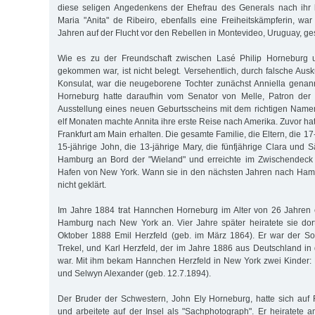
diese seligen Angedenkens der Ehefrau des Generals nach ihr
Maria "Anita" de Ribeiro, ebenfalls eine Freiheitskämpferin, wa
Jahren auf der Flucht vor den Rebellen in Montevideo, Uruguay, ge
Wie es zu der Freundschaft zwischen Lasé Philip Horneburg u
gekommen war, ist nicht belegt. Versehentlich, durch falsche Ausk
Konsulat, war die neugeborene Tochter zunächst Anniella genan
Horneburg hatte daraufhin vom Senator von Melle, Patron der V
Ausstellung eines neuen Geburtsscheins mit dem richtigen Namen
elf Monaten machte Annita ihre erste Reise nach Amerika. Zuvor hatt
Frankfurt am Main erhalten. Die gesamte Familie, die Eltern, die 1
15-jährige John, die 13-jährige Mary, die fünfjährige Clara und S
Hamburg an Bord der "Wieland" und erreichte im Zwischendeck
Hafen von New York. Wann sie in den nächsten Jahren nach Hamb
nicht geklärt.
Im Jahre 1884 trat Hannchen Horneburg im Alter von 26 Jahren 
Hamburg nach New York an. Vier Jahre später heiratete sie dor
Oktober 1888 Emil Herzfeld (geb. im März 1864). Er war der S
Trekel, und Karl Herzfeld, der im Jahre 1886 aus Deutschland i
war. Mit ihm bekam Hannchen Herzfeld in New York zwei Kinder: 
und Selwyn Alexander (geb. 12.7.1894).
Der Bruder der Schwestern, John Ely Horneburg, hatte sich auf
und arbeitete auf der Insel als "Sachphotograph". Er heiratete 