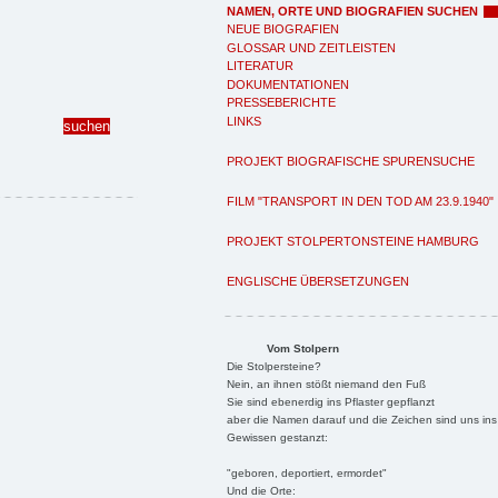
NAMEN, ORTE UND BIOGRAFIEN SUCHEN
NEUE BIOGRAFIEN
GLOSSAR UND ZEITLEISTEN
LITERATUR
DOKUMENTATIONEN
PRESSEBERICHTE
LINKS
PROJEKT BIOGRAFISCHE SPURENSUCHE
FILM "TRANSPORT IN DEN TOD AM 23.9.1940"
PROJEKT STOLPERTONSTEINE HAMBURG
ENGLISCHE ÜBERSETZUNGEN
Vom Stolpern
Die Stolpersteine?
Nein, an ihnen stößt niemand den Fuß
Sie sind ebenerdig ins Pflaster gepflanzt
aber die Namen darauf und die Zeichen sind uns ins
Gewissen gestanzt:
"geboren, deportiert, ermordet"
Und die Orte: