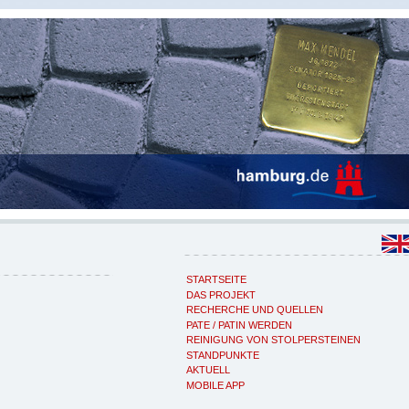
STARTSEITE
DAS PROJEKT
RECHERCHE UND QUELLEN
PATE / PATIN WERDEN
REINIGUNG VON STOLPERSTEINEN
STANDPUNKTE
AKTUELL
MOBILE APP