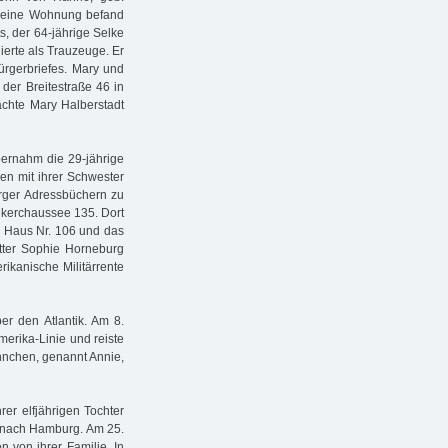
 Seine Wohnung befand
s, der 64-jährige Selke
ierte als Trauzeuge. Er
rgerbriefes. Mary und
 der Breitestraße 46 in
achte Mary Halberstadt
bernahm die 29-jährige
en mit ihrer Schwester
urger Adressbüchern zu
ekerchaussee 135. Dort
m Haus Nr. 106 und das
tter Sophie Horneburg
rikanische Militärrente
er den Atlantik. Am 8.
merika-Linie und reiste
annchen, genannt Annie,
r elfjährigen Tochter
nach Hamburg. Am 25.
 von ihrer Familie. In