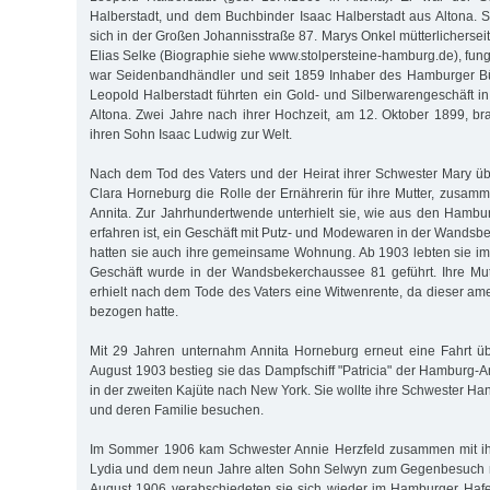
Halberstadt, und dem Buchbinder Isaac Halberstadt aus Altona.
sich in der Großen Johannisstraße 87. Marys Onkel mütterlicherseit
Elias Selke (Biographie siehe www.stolpersteine-hamburg.de), fung
war Seidenbandhändler und seit 1859 Inhaber des Hamburger Bü
Leopold Halberstadt führten ein Gold- und Silberwarengeschäft in
Altona. Zwei Jahre nach ihrer Hochzeit, am 12. Oktober 1899, br
ihren Sohn Isaac Ludwig zur Welt.
Nach dem Tod des Vaters und der Heirat ihrer Schwester Mary ü
Clara Horneburg die Rolle der Ernährerin für ihre Mutter, zusamm
Annita. Zur Jahrhundertwende unterhielt sie, wie aus den Hamb
erfahren ist, ein Geschäft mit Putz- und Modewaren in der Wandsb
hatten sie auch ihre gemeinsame Wohnung. Ab 1903 lebten sie i
Geschäft wurde in der Wandsbekerchaussee 81 geführt. Ihre Mu
erhielt nach dem Tode des Vaters eine Witwenrente, da dieser ame
bezogen hatte.
Mit 29 Jahren unternahm Annita Horneburg erneut eine Fahrt üb
August 1903 bestieg sie das Dampfschiff "Patricia" der Hamburg-A
in der zweiten Kajüte nach New York. Sie wollte ihre Schwester H
und deren Familie besuchen.
Im Sommer 1906 kam Schwester Annie Herzfeld zusammen mit ihre
Lydia und dem neun Jahre alten Sohn Selwyn zum Gegenbesuch 
August 1906 verabschiedeten sie sich wieder im Hamburger Hafen