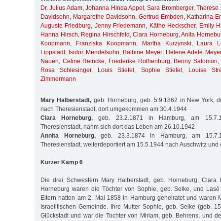
Dr. Julius Adam
,
Johanna Hinda Appel
,
Sara Bromberger
,
Therese
Davidsohn
,
Margarethe Davidsohn
,
Gertrud Embden
,
Katharina 
Auguste Friedburg
,
Jenny Friedemann
,
Käthe Heckscher
,
Emily H
Hanna Hirsch
,
Regina Hirschfeld
,
Clara Horneburg
,
Anita Hornebu
Koopmann
,
Franziska Koopmann
,
Martha Kurzynski
,
Laura L
Lippstadt
,
Isidor Mendelsohn
,
Balbine Meyer
,
Helene Adele Meye
Nauen
,
Celine Reincke
,
Friederike Rothenburg
,
Benny Salomon
Rosa Schlesinger
,
Louis Stiefel
,
Sophie Stiefel
,
Louise Stre
Zimmermann
Mary Halberstadt,
geb. Horneburg, geb. 5.9.1862 in New York, d
nach Theresienstadt, dort umgekommen am 30.4.1944
Clara Horneburg,
geb. 23.2.1871 in Hamburg, am 15.7.19
Theresienstadt, nahm sich dort das Leben am 26.10.1942
Annita Horneburg,
geb. 23.3.1874 in Hamburg, am 15.7.1
Theresienstadt, weiterdeportiert am 15.5.1944 nach Auschwitz und
Kurzer Kamp 6
Die drei Schwestern Mary Halberstadt, geb. Horneburg, Clara
Horneburg waren die Töchter von Sophie, geb. Selke, und Lasé 
Eltern hatten am 2. Mai 1858 in Hamburg geheiratet und waren M
Israelitischen Gemeinde. Ihre Mutter Sophie, geb. Selke (geb. 1
Glückstadt und war die Tochter von Miriam, geb. Behrens, und 