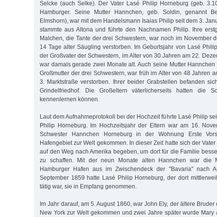
Selcke (auch Selke). Der Vater Lasé Philip Horneburg (geb. 3.1
Hamburger. Seine Mutter Hannchen, geb. Soldin, genannt B
Elmshorn), war mit dem Handelsmann Isaias Philip seit dem 3. Janu
stammte aus Altona und führte den Nachnamen Philip. Ihre erst
Malchen, die Tante der drei Schwestern, war noch im November d
14 Tage alter Säugling verstorben. Im Geburtsjahr von Lasé Philip
der Großvater der Schwestern, im Alter von 30 Jahren am 22. Deze
war damals gerade zwei Monate alt. Auch seine Mutter Hannchen Ph
Großmutter der drei Schwestern, war früh im Alter von 48 Jahren 
3. Marktstraße verstorben. Ihrer beider Grabstellen befanden s
Grindelfriedhof. Die Großeltern väterlicherseits hatten die 
kennenlernen können.
Laut dem Aufnahmeprotokoll bei der Hochzeit führte Lasé Philip 
Philip Horneburg. Im Hochzeitsjahr der Eltern war am 16. Nove
Schwester Hannchen Horneburg in der Wohnung Erste Vor
Hafengebiet zur Welt gekommen. In dieser Zeit hatte sich der Vate
auf den Weg nach Amerika begeben, um dort für die Familie bess
zu schaffen. Mit der neun Monate alten Hannchen war die 
Hamburger Hafen aus im Zwischendeck der "Bavaria" nach Am
September 1859 hatte Lasé Philip Horneburg, der dort mittlerwei
tätig war, sie in Empfang genommen.
Im Jahr darauf, am 5. August 1860, war John Ely, der ältere Bruder 
New York zur Welt gekommen und zwei Jahre später wurde Mary