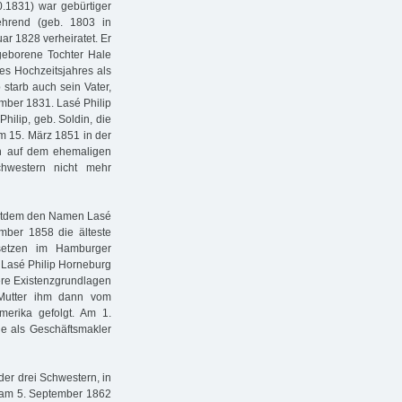
0.1831) war gebürtiger
ehrend (geb. 1803 in
ar 1828 verheiratet. Er
geborene Tochter Hale
es Hochzeitsjahres als
 starb auch sein Vater,
mber 1831. Lasé Philip
ilip, geb. Soldin, die
am 15. März 1851 in der
ich auf dem ehemaligen
Schwestern nicht mehr
seitdem den Namen Lasé
mber 1858 die älteste
setzen im Hamburger
r Lasé Philip Horneburg
ere Existenzgrundlagen
Mutter ihm dann vom
erika gefolgt. Am 1.
le als Geschäftsmakler
der drei Schwestern, in
 am 5. September 1862