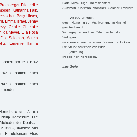
Łódź, Minsk, Riga, Theresienstadt,
 Bromberger
,
Friederike
Auschwitz, Chelmno, Majdanek, Sobibor, Treblinka ..
Embden
,
Katharina Falk
,
eckscher
,
Betty Hirsch
,
Wir suchen euch,
rg
,
Emma Israel
,
Jenny
deren Namen in den Archiven und im Himmel
evy
,
Chaile Charlotte
geschrieben sind.
r
,
Ida Meyer
,
Ella Rosa
Wir begegnen euch an Orten der Angst und
Verfolgung,
,
Elsa Salomon
,
Martha
wir erkennen euch in euren Kindern und Enkeln.
litz
,
Eugenie Hanna
Die Steine sprechen von euch,
jeden Tag.
Ihr seid nicht vergessen.
eportiert am 15.7.1942
Inge Grolle
42 deportiert nach
942 deportiert nach
 ermordet
 Horneburg und Annita
Philip Horneburg. Die
itglieder der Deutsch-
5.2.1836), stammte aus
dem Handelsmann Elias