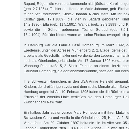
Sagard, Rügen, die von dort stammende nichtjüdische Karoline, ge
(geb. 2.7.1864), Tochter der Henriette Marie Johanne, geb. Birnb
früher Schustermeister, Gustav Johann Niclas Mars. Mit ihr be
Gustav (geb. 17.1.1889), die vier in Sagard geborenen Kind
14.2.1890), Ella (geb. 11.5.1891), Wanda (geb. 28.3.1899) und K
sowie die in Göhren geborenen Töchter Gertrud (geb. 3.5.
16.4.1904). Fünf der Kinder waren wie seine Ehefrau evangelisch ge
In Hamburg war die Familie Lasé Horneburg im März 1892, d
Epedemie, unter der Adresse Mühlenberg 2, 2. Etage, gemeldet.
arbeitete als Geschäftsmakler und verdiente den Lebensunterhalt 
noch als Oberlandesgerichtsbote. Am 17. Januar 1895 verstarb er 
Wohnung Peterstraße 5, 2. Stock. Er hatte an einem Herzklappenf
Garibaldi Horneburg, die dort ebenfalls wohnte, hatte den Tod ihre
Ihre Schwester Hannchen, in den USA Annie Herzfeld genannt,
Kindern, der dreijährigen Lydia und dem sechs Monate alten Selwy
Hamburg angereist. Am 10. Februar 1895 traten sie die Rückreise 
"Prussia" der Amerika-Linie verließen sie den Hamburger Haf
Zwischendeck New York.
Ein halbes Jahr später verzog Mary Horneburg mit ihrer Mutter
Schwestern Clara und Annita in die Grindelallee 25, Haus A, 2. St
Verkäuferin. Am 29. Oktober 1897 heiratete sie im Alter von 3
Leopold Halberstadt (geb. 18.4.1860 in Altona). Er war der 