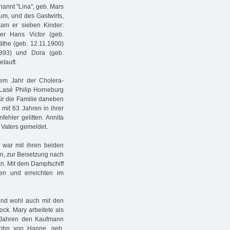
nannt "Lina", geb. Mars
aum, und des Gastwirts,
kam er sieben Kinder:
er Hans Victor (geb.
äthe (geb. 12.11.1900)
1893) und Dora (geb.
tauft.
em Jahr der Cholera-
 Lasé Philip Horneburg
für die Familie daneben
mit 63 Jahren in ihrer
ehler gelitten. Annita
s Vaters gemeldet.
 war mit ihren beiden
n, zur Beisetzung nach
an. Mit dem Dampfschiff
en und erreichten im
 und wohl auch mit den
ock. Mary arbeitete als
5 Jahren den Kaufmann
Sohn von Hanne, geb.