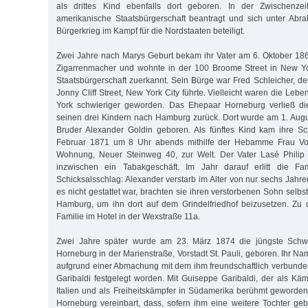
als drittes Kind ebenfalls dort geboren. In der Zwischenzei
amerikanische Staatsbürgerschaft beantragt und sich unter Ab
Bürgerkrieg im Kampf für die Nordstaaten beteiligt.
Zwei Jahre nach Marys Geburt bekam ihr Vater am 6. Oktober 1864
Zigarrenmacher und wohnte in der 100 Broome Street in New Yo
Staatsbürgerschaft zuerkannt. Sein Bürge war Fred Schleicher, de
Jonny Cliff Street, New York City führte. Vielleicht waren die L
York schwieriger geworden. Das Ehepaar Horneburg verließ di
seinen drei Kindern nach Hamburg zurück. Dort wurde am 1. Aug
Bruder Alexander Goldin geboren. Als fünftes Kind kam ihre S
Februar 1871 um 8 Uhr abends mithilfe der Hebamme Frau Vogl
Wohnung, Neuer Steinweg 40, zur Welt. Der Vater Lasé Philip 
inzwischen ein Tabakgeschäft. Im Jahr darauf erlitt die Fa
Schicksalsschlag: Alexander verstarb im Alter von nur sechs Jahr
es nicht gestattet war, brachten sie ihren verstorbenen Sohn selbs
Hamburg, um ihn dort auf dem Grindelfriedhof beizusetzen. Zu 
Familie im Hotel in der Wexstraße 11a.
Zwei Jahre später wurde am 23. März 1874 die jüngste Schwes
Horneburg in der Marienstraße, Vorstadt St. Pauli, geboren. Ihr N
aufgrund einer Abmachung mit dem ihm freundschaftlich verbund
Garibaldi festgelegt worden. Mit Guiseppe Garibaldi, der als Käm
Italien und als Freiheitskämpfer in Südamerika berühmt geworden 
Horneburg vereinbart, dass, sofern ihm eine weitere Tochter geb