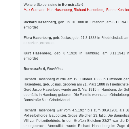
Weitere Stolpersteine in
Bornstraße 6
:
Max Gutmann
,
Kurt Hasenberg
,
Richard Hasenberg
,
Benno Kesste
Richard Hasenberg,
geb. 19.10.1888 in Elmshorn, am 8.11.1941 
ermordet
Flora Hasenberg,
geb. Josias, geb. 21.3.1888 in Friedrichstadt, 
deportiert, ermordet
Kurt Hasenberg,
geb. 8.7.1920 in Hamburg, am 8.11.1941 na
ermordet
Bornstraße 6,
Eimsbüttel
Richard Hasenberg wurde am 19. Oktober 1888 in Elmshorn gebo
Hasenberg, geb. Josias, geboren am 21. März 1888 in Friedrichstadt
Gerd Jacob Hasenberg wurde am 3. Mai 1915 in Hamburg, der Soh
ebenfalls in Hamburg geboren. Die Familie wohnte am Grindelberg
Bornstraße 6 im Grindelviertel.
Richard Hasenberg war vom 4.5.1927 bis zum 30.9.1931 als Bür
Polizeibehörde, Baupolizei, Große Bleichen 23, tätig. Die Baupolize
VIII zur Polizeibehörde. In den Großen Bleichen 23/27 war die Di
untergebracht. Vermutlich wurde Richard Hasenberg im Zuge der