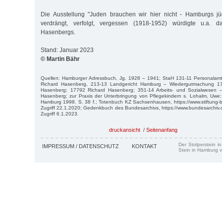
Die Ausstellung "Juden brauchen wir hier nicht - Hamburgs jü
verdrängt, verfolgt, vergessen (1918-1952) würdigte u.a. d
Hasenbergs.
Stand: Januar 2023
© Martin Bähr
Quellen: Hamburger Adressbuch, Jg. 1928 – 1941; StaH 131-11 Personalamt 
Richard Hasenberg, 213-13 Landgericht Hamburg – Wiedergutmachung 1
Hasenberg; 17792 Richard Hasenberg; 351-14 Arbeits- und Sozialwesen – 
Hasenberg; zur Praxis der Unterbringung von Pflegekindern s. Lohalm, Uwe:
Hamburg 1998. S. 38 f.; Totenbuch KZ Sachsenhausen, https://www.stiftung-
Zugriff 22.1.2020; Gedenkbuch des Bundesarchivs, https://www.bundesarchi
Zugriff 6.1.2023.
druckansicht
/
Seitenanfang
Der Stolperstein i
IMPRESSUM / DATENSCHUTZ
KONTAKT
Stein in Hamburg v