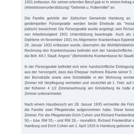
1931 entlassen. Als seinen erlernten Beruf gab er in einem Antrag 
(Arbeitslosenunterstützung) "Getreide u. Futtermittel" an.
Die Familie gehörte der Jüdischen Gemeinde Hamburg an. I
gestempelten Fürsorgeakte werden beide Eheleute als "mosais
jüdisch) bezeichnet. Die Fürsorgeakte wurde angelegt, weil Rich
von Arbeitslosigkeit 1931 Unterstützung beantragte. Auch al
Diphterie im November 1931 ins Allgemeine Krankenhaus Eppendo
29. Januar 1932 entlassen wurde, übernahm die Wohlfahrtsbehör
Rechnung des Krankenhauses befindet sich der handschriftliche 
die Beh. KK f. Staatl. Angest." (Behördliche Krankenkasse für Staatli
In der Fürsorgeakte befindet sich eine handschriftliche Eintragu
aus der hervorgeht, dass das Ehepaar mehrere Räume seiner 5
der Bornstraße sowie eine Schlafstätte in der Wohnung vermiet
Zimmer mit Verpflegung vermieten und verzichtet ab 1. Febr. auf 
der früheren 4 1/2 Zimmerwohnung am Grindelberg 4a hatte di
Zimmer untervermietet.
Nach einem Hausbesuch am 28. Januar 1935 vermerkte die Fürso
die Familie zwei Pflegekinder aufgenommen habe. Diese bew
Zimmer. Für die Pflegekinder Erich Cohen und Richard Frankenthal
50,-- bzw. RM 55,-- und RM 28,-- monatlich. Richard Frankenthal 
Hamburg und Erich Cohen am 1. April 1920 in Hamburg geboren w