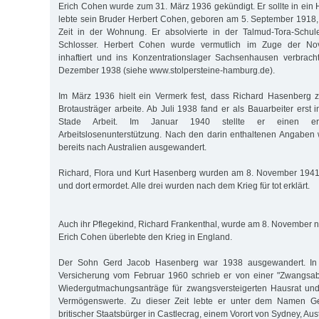
Erich Cohen wurde zum 31. März 1936 gekündigt. Er sollte in e
lebte sein Bruder Herbert Cohen, geboren am 5. September 1918, 
Zeit in der Wohnung. Er absolvierte in der Talmud-Tora-Schul
Schlosser. Herbert Cohen wurde vermutlich im Zuge der N
inhaftiert und ins Konzentrationslager Sachsenhausen verbrach
Dezember 1938 (siehe www.stolpersteine-hamburg.de).
Im März 1936 hielt ein Vermerk fest, dass Richard Hasenberg z
Brotausträger arbeite. Ab Juli 1938 fand er als Bauarbeiter erst 
Stade Arbeit. Im Januar 1940 stellte er einen er
Arbeitslosenunterstützung. Nach den darin enthaltenen Angaben 
bereits nach Australien ausgewandert.
Richard, Flora und Kurt Hasenberg wurden am 8. November 1941 
und dort ermordet. Alle drei wurden nach dem Krieg für tot erklärt.
Auch ihr Pflegekind, Richard Frankenthal, wurde am 8. November n
Erich Cohen überlebte den Krieg in England.
Der Sohn Gerd Jacob Hasenberg war 1938 ausgewandert. In ei
Versicherung vom Februar 1960 schrieb er von einer "Zwangsabr
Wiedergutmachungsanträge für zwangsversteigerten Hausrat un
Vermögenswerte. Zu dieser Zeit lebte er unter dem Namen G
britischer Staatsbürger in Castlecrag, einem Vorort von Sydney, Aust