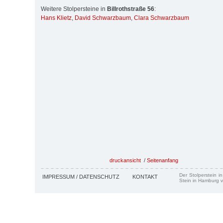
Weitere Stolpersteine in
Billrothstraße 56
:
Hans Klietz
,
David Schwarzbaum
,
Clara Schwarzbaum
druckansicht
/
Seitenanfang
Der Stolperstein i
IMPRESSUM / DATENSCHUTZ
KONTAKT
Stein in Hamburg v