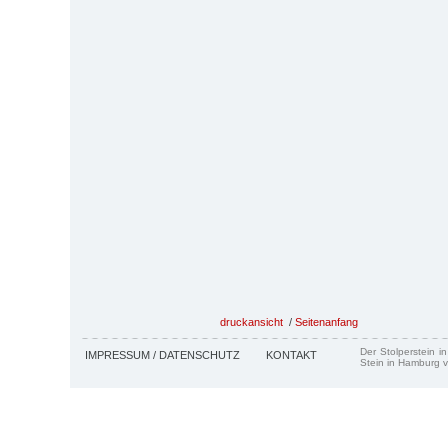
druckansicht
/
Seitenanfang
Der Stolperstein i
IMPRESSUM / DATENSCHUTZ
KONTAKT
Stein in Hamburg v