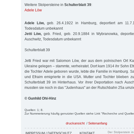
Weitere Stolpersteine in
Schulterblatt 39
:
Adele Löw
Adele Löw,
geb. 26.4.1922 in Hamburg, deportiert am 11.7.
Todesdatum unbekannt
Jetti Löw,
geb. Fried, geb. 20.9.1884 in Wybranowka, deporti
Auschwitz, Todesdatum unbekannt
Schulterblatt 39
Jetti Fried war mit Salomon Löw, der aus dem polnischen Ort Ka
Ukraine gelegen – stammte, verheiratet. Dort kam 1914 ihr Sohn Efr
die Tochter Adele geboren wurde, lebte die Familie in Hamburg. 
und Efraim emigrierte in die USA. Mutter und Tochter blieben 
Schulterblatt 39 im Hinterhaus. Vor ihrer Deportation nach Ausc
mussten sie noch in das "Judenhaus" an der Rutschbahn 25a umzi
© Gunhild Ohl-Hinz
Quellen: 1; 8.
Zur Nummerierung häufig genutzter Quellen siehe Link "Recherche und Quelle
druckansicht
/
Seitenanfang
Der Stolperstein i
IMPRESSUM / DATENSCHUTZ
KONTAKT