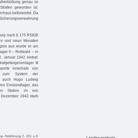
rafverbüßung genau so
Strafen geworden ist.
chaus befürwortet. Da
e Sicherungsverwahrung
burg nach § 175 RStGB
ahr und neun Monaten
ngnis aus wurde er am
er II – Rollwald – in
. Januar 1942 eintraf.
afgefangenenlager III
porte innerhalb von
ten zum System der
em auch Hugo Ludwig
eres Emslandlager, das
zten Station im von
. Dezember 1942 starb
ng, Ablieferung 2, 451 a E