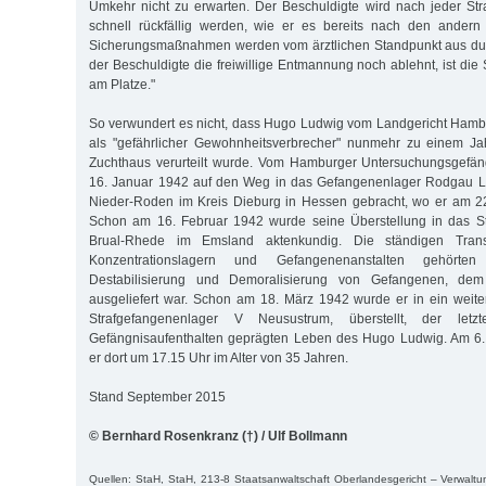
Umkehr nicht zu erwarten. Der Beschuldigte wird nach jeder St
schnell rückfällig werden, wie er es bereits nach den andern 
Sicherungsmaßnahmen werden vom ärztlichen Standpunkt aus dur
der Beschuldigte die freiwillige Entmannung noch ablehnt, ist di
am Platze."
So verwundert es nicht, dass Hugo Ludwig vom Landgericht Ham
als "gefährlicher Gewohnheitsverbrecher" nunmehr zu einem J
Zuchthaus verurteilt wurde. Vom Hamburger Untersuchungsgefä
16. Januar 1942 auf den Weg in das Gefangenenlager Rodgau Lag
Nieder-Roden im Kreis Dieburg in Hessen gebracht, wo er am 22
Schon am 16. Februar 1942 wurde seine Überstellung in das Str
Brual-Rhede im Emsland aktenkundig. Die ständigen Trans
Konzentrationslagern und Gefangenenanstalten gehör
Destabilisierung und Demoralisierung von Gefangenen, d
ausgeliefert war. Schon am 18. März 1942 wurde er in ein weit
Strafgefangenenlager V Neusustrum, überstellt, der let
Gefängnisaufenthalten geprägten Leben des Hugo Ludwig. Am 6
er dort um 17.15 Uhr im Alter von 35 Jahren.
Stand September 2015
© Bernhard Rosenkranz (†) / Ulf Bollmann
Quellen: StaH, StaH, 213-8 Staatsanwaltschaft Oberlandesgericht – Verwaltu