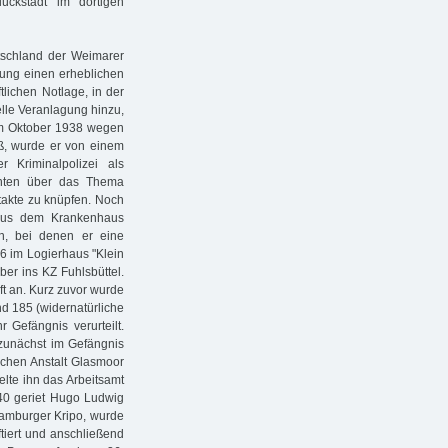
ckstadt im dortigen
utschland der Weimarer
dung einen erheblichen
tlichen Notlage, in der
lle Veranlagung hinzu,
 im Oktober 1938 wegen
ß, wurde er von einem
r Kriminalpolizei als
enten über das Thema
takte zu knüpfen. Noch
aus dem Krankenhaus
en, bei denen er eine
6 im Logierhaus "Klein
ber ins KZ Fuhlsbüttel.
t an. Kurz zuvor wurde
d 185 (widernatürliche
 Gefängnis verurteilt.
 zunächst im Gefängnis
ichen Anstalt Glasmoor
elte ihn das Arbeitsamt
940 geriet Hugo Ludwig
Hamburger Kripo, wurde
ftiert und anschließend