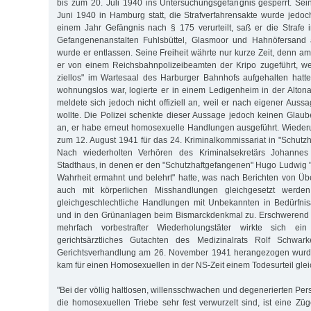
bis zum 20. Juli 1940 ins Untersuchungsgefängnis gesperrt. Se
Juni 1940 in Hamburg statt, die Strafverfahrensakte wurde jedoch
einem Jahr Gefängnis nach § 175 verurteilt, saß er die Strafe
Gefangenenanstalten Fuhlsbüttel, Glasmoor und Hahnöfersand
wurde er entlassen. Seine Freiheit währte nur kurze Zeit, denn a
er von einem Reichsbahnpolizeibeamten der Kripo zugeführt, we
ziellos" im Wartesaal des Harburger Bahnhofs aufgehalten hatte
wohnungslos war, logierte er in einem Ledigenheim in der Altona
meldete sich jedoch nicht offiziell an, weil er nach eigener Aus
wollte. Die Polizei schenkte dieser Aussage jedoch keinen Gla
an, er habe erneut homosexuelle Handlungen ausgeführt. Wieder
zum 12. August 1941 für das 24. Kriminalkommissariat in "Schutzha
Nach wiederholten Verhören des Kriminalsekretärs Johanne
Stadthaus, in denen er den "Schutzhaftgefangenen" Hugo Ludwig "
Wahrheit ermahnt und belehrt" hatte, was nach Berichten von Üb
auch mit körperlichen Misshandlungen gleichgesetzt werde
gleichgeschlechtliche Handlungen mit Unbekannten in Bedürfnisa
und in den Grünanlagen beim Bismarckdenkmal zu. Erschwerend z
mehrfach vorbestrafter Wiederholungstäter wirkte sich ein 
gerichtsärztliches Gutachten des Medizinalrats Rolf Schwa
Gerichtsverhandlung am 26. November 1941 herangezogen wurde
kam für einen Homosexuellen in der NS-Zeit einem Todesurteil glei
"Bei der völlig haltlosen, willensschwachen und degenerierten Pers
die homosexuellen Triebe sehr fest verwurzelt sind, ist eine Zü