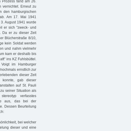
in Prozess fand am 26.
 vernichtet. Erneut zu
 in den hamburgischen
 ab. Am 17. Mai 1941
m 3. August 1941 wurde
il er sich "zweck- und
. Da er zu dieser Zeit
er Blücherstraße 8/10,
sage kein Soldat werden
uben und nahm vielmehr
um kam er deshalb bis
ft" ins KZ Fuhlsbüttel.
s Voigt im Hamburger
nochmals ernstlich zur
erlebenden dieser Zeit
n konnte, gab dieser
nstalten auf St. Pauli
u seiner Situation als
stereotyp verfasstes
rke aus, das bei der
. Dessen Beurteilung
ch:
önlichkeit, bei welcher
gelung dieser und eine