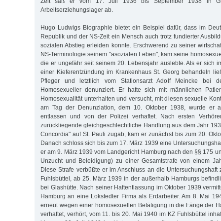
Zeit saß er vom 17. Juli 1936 bis September 1938 in Glü
Arbeitserziehungslager ab.
Hugo Ludwigs Biographie bietet ein Beispiel dafür, dass im De
Republik und der NS-Zeit ein Mensch auch trotz fundierter Ausbil
sozialen Abstieg erleiden konnte. Erschwerend zu seiner wirtschaf
NS-Terminologie seinem "asozialen Leben", kam seine homosexue
die er ungefähr seit seinem 20. Lebensjahr auslebte. Als er sich
einer Kieferentzündung im Krankenhaus St. Georg behandeln lie
Pfleger und letztlich vom Stationsarzt Adolf Meincke bei de
Homosexueller denunziert. Er hatte sich mit männlichen Pati
Homosexualität unterhalten und versucht, mit diesen sexuelle Kon
am Tag der Denunziation, dem 10. Oktober 1938, wurde er 
entlassen und von der Polizei verhaftet. Nach ersten Verhör
zurückliegende gleichgeschlechtliche Handlung aus dem Jahr 193
Concordia" auf St. Pauli zugab, kam er zunächst bis zum 20. Okto
Danach schloss sich bis zum 17. März 1939 eine Untersuchungshaf
er am 9. März 1939 vom Landgericht Hamburg nach den §§ 175 un
Unzucht und Beleidigung) zu einer Gesamtstrafe von einem Jahr
Diese Strafe verbüßte er im Anschluss an die Untersuchungshaft
Fuhlsbüttel, ab 25. März 1939 in der außerhalb Hamburgs befindl
bei Glashütte. Nach seiner Haftentlassung im Oktober 1939 vermitt
Hamburg an eine Lokstedter Firma als Erdarbeiter. Am 8. Mai 1
erneut wegen einer homosexuellen Betätigung in die Fänge der 
verhaftet, verhört, vom 11. bis 20. Mai 1940 im KZ Fuhlsbüttel inha