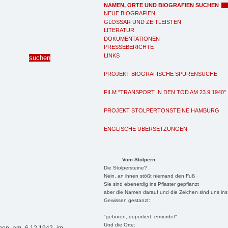
NAMEN, ORTE UND BIOGRAFIEN SUCHEN
NEUE BIOGRAFIEN
GLOSSAR UND ZEITLEISTEN
LITERATUR
DOKUMENTATIONEN
PRESSEBERICHTE
LINKS
PROJEKT BIOGRAFISCHE SPURENSUCHE
FILM "TRANSPORT IN DEN TOD AM 23.9.1940"
PROJEKT STOLPERTONSTEINE HAMBURG
ENGLISCHE ÜBERSETZUNGEN
Vom Stolpern
Die Stolpersteine?
Nein, an ihnen stößt niemand den Fuß
Sie sind ebenerdig ins Pflaster gepflanzt
aber die Namen darauf und die Zeichen sind uns ins
Gewissen gestanzt:
"geboren, deportiert, ermordet"
Und die Orte: