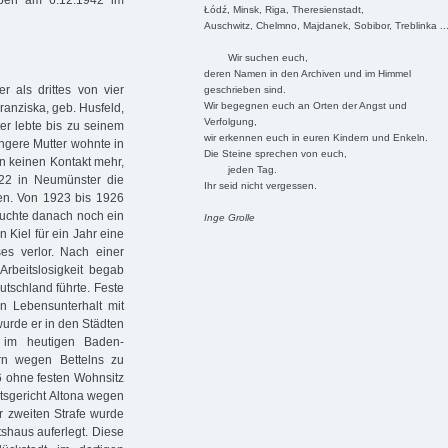
rben am 6.12.1942 im
Łódź, Minsk, Riga, Theresienstadt,
Auschwitz, Chelmno, Majdanek, Sobibor, Treblinka ..
Wir suchen euch,
deren Namen in den Archiven und im Himmel
 als drittes von vier
geschrieben sind.
Wir begegnen euch an Orten der Angst und
anziska, geb. Husfeld,
Verfolgung,
er lebte bis zu seinem
wir erkennen euch in euren Kindern und Enkeln.
üngere Mutter wohnte in
Die Steine sprechen von euch,
n keinen Kontakt mehr,
jeden Tag.
922 in Neumünster die
Ihr seid nicht vergessen.
len. Von 1923 bis 1926
suchte danach noch ein
Inge Grolle
 Kiel für ein Jahr eine
es verlor. Nach einer
Arbeitslosigkeit begab
tschland führte. Feste
nen Lebensunterhalt mit
urde er in den Städten
 im heutigen Baden-
rn wegen Bettelns zu
36 ohne festen Wohnsitz
tsgericht Altona wegen
er zweiten Strafe wurde
shaus auferlegt. Diese