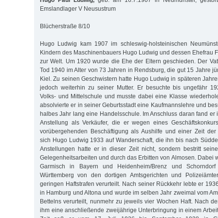
Hugo Paul Ludwig,
geb. am 16.7.1907 in Neumünster, gesto
Emslandlager V Neusustrum
Blücherstraße 8/10
Hugo Ludwig kam 1907 im schleswig-holsteinischen Neumünster
Kindern des Maschinenbauers Hugo Ludwig und dessen Ehefrau Fr
zur Welt. Um 1920 wurde die Ehe der Eltern geschieden. Der Vat
Tod 1940 im Alter von 73 Jahren in Rendsburg, die gut 15 Jahre j
Kiel. Zu seinen Geschwistern hatte Hugo Ludwig in späteren Jahre
jedoch weiterhin zu seiner Mutter. Er besuchte bis ungefähr 1
Volks- und Mittelschule und musste dabei eine Klasse wiederho
absolvierte er in seiner Geburtsstadt eine Kaufmannslehre und be
halbes Jahr lang eine Handelsschule. Im Anschluss daran fand er in
Anstellung als Verkäufer, die er wegen eines Geschäftskonkurs
vorübergehenden Beschäftigung als Aushilfe und einer Zeit der 
sich Hugo Ludwig 1933 auf Wanderschaft, die ihn bis nach Süddeu
Anstellungen hatte er in dieser Zeit nicht, sondern bestritt sei
Gelegenheitsarbeiten und durch das Erbitten von Almosen. Dabei w
Garmisch in Bayern und Heidenheim/Brenz und Schorndorf
Württemberg von den dortigen Amtsgerichten und Polizeiämte
geringen Haftstrafen verurteilt. Nach seiner Rückkehr lebte er 19
in Hamburg und Altona und wurde im selben Jahr zweimal vom Am
Bettelns verurteilt, nunmehr zu jeweils vier Wochen Haft. Nach d
ihm eine anschließende zweijährige Unterbringung in einem Arbeit