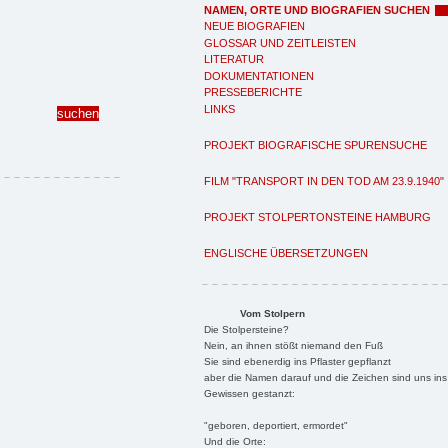
NAMEN, ORTE UND BIOGRAFIEN SUCHEN
NEUE BIOGRAFIEN
GLOSSAR UND ZEITLEISTEN
LITERATUR
DOKUMENTATIONEN
PRESSEBERICHTE
LINKS
PROJEKT BIOGRAFISCHE SPURENSUCHE
FILM "TRANSPORT IN DEN TOD AM 23.9.1940"
PROJEKT STOLPERTONSTEINE HAMBURG
ENGLISCHE ÜBERSETZUNGEN
Vom Stolpern
Die Stolpersteine?
Nein, an ihnen stößt niemand den Fuß
Sie sind ebenerdig ins Pflaster gepflanzt
aber die Namen darauf und die Zeichen sind uns ins
Gewissen gestanzt:
"geboren, deportiert, ermordet"
Und die Orte: