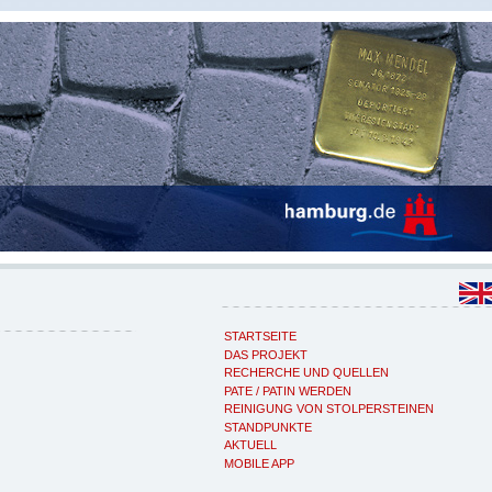
STARTSEITE
DAS PROJEKT
RECHERCHE UND QUELLEN
PATE / PATIN WERDEN
REINIGUNG VON STOLPERSTEINEN
STANDPUNKTE
AKTUELL
MOBILE APP