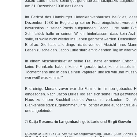
Jacob Lurie musste seine gut gehende Zahnarztpraxis aufgeben.
am 31. Dezember 1938 das Leben.
Im Bericht des Hamburger Hafenkrankenhauses heißt es, das
Dezember 1938 in Begleitung seiner Frau eingeliefert wurde. E
bewusstlos in seiner Praxis aufgefunden. Jacob Lurie hatte Gi
Schriftstück hatte er seinen Willen hinterlassen, dass kein Ar
solle, er wolle nicht wieder ins Leben gebracht werden. Denselbe
Ehefrau. Sie hatte allerdings nichts von der Absicht ihres Ma
Leben zu scheiden. Jacob Lurie starb am folgenden Tag im Alter vo
In einem Abschiedsbrief an seine Frau hatte er seinen Entschlus
keine Kennkarte haben, keine Fingerabdrücke, keine Israels i
Töchterchens und in den Deinen Papieren und ich will und muss v
wer weiß was kommt!!"
Erst einige Monate zuvor war die Familie in ihr neu gebautes 
eingezogen. Nach Jacob Luries Tod sah sich seine Frau gezwung
Haus zu einem Bruchteil seines Wertes zu verkaufen. Der Ant
Blankenese stark zugenommen, ihre Tochter wurde auf der Straße 
und angefeindet.
© Katja Rosemarie Langenbach, geb. Lurie und Birgit Gewehr
Quellen: 4; StaH 351-11 Amt für Wiedergutmachung, 18360 (Lurie, Annie);