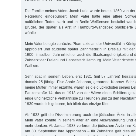
Freitod am 31.12.1938 in Hamburg
Die Familie meines Vaters Jacob Lurie wurde bereits 1869 von der
Regierung eingebürgert. Mein Vater hatte eine ältere Schwe
natürlichen Todes starb und in Berlin-Weißensee bestattet wur
Bruder, der später als Arzt in Hamburg-Wandsbek praktizierte
wählte.
Mein Vater belegte zunächst Pharmazie an der Universität in Köni
approbiert und studierte später Zahnmedizin in Breslau mit de
1900. Im selben Jahr erhielt er auch die Staatsangehörigkeit und
Zahnarzt der Freien und Hansestadt Hamburg. Mein Vater richtete
Wall ein.
Sehr spät in seinem Leben, erst 1921 (mit 57 Jahren) heiratet
damals 25-jährige Else Annie Johanna, geborene Kobrow. Sehr g
meine Mutter immer erzählte, waren es die glücklichsten seines L
Panzerstraße 14, das er 1918 von der Witwe eines Schiffers gekau
enge und herzliche Verhältnisse zu Freunden und zu den Nachbarn
1930 wurde ich geboren, ich blieb das einzige Kind.
Ab 1933 griff die Diskriminierung auch der jüdischen Ärzte in al
Mein Vater konnte in seinem Alter an eine Auswanderung und 
mehr denken. Ab Januar 1938 verloren die jüdischen Ärzte ihre
am 30. September ihre Approbation – für Zahnärzte galt dies a