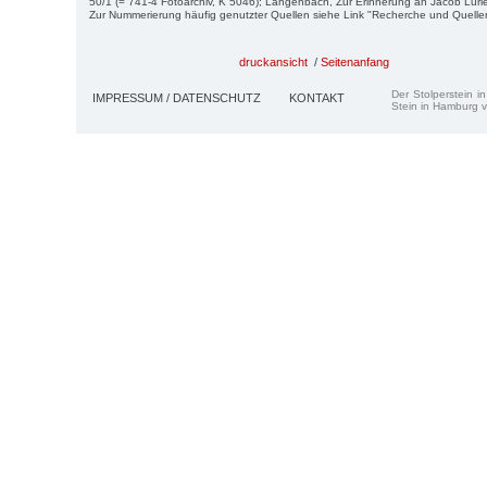
50/1 (= 741-4 Fotoarchiv, K 5046); Langenbach, Zur Erinnerung an Jacob Luri
Zur Nummerierung häufig genutzter Quellen siehe Link "Recherche und Quelle
druckansicht
/
Seitenanfang
Der Stolperstein i
IMPRESSUM / DATENSCHUTZ
KONTAKT
Stein in Hamburg v