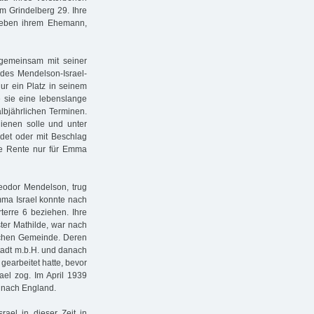
am Grindelberg 29. Ihre
 neben ihrem Ehemann,
 gemeinsam mit seiner
r des Mendelson-Israel-
nur ein Platz in seinem
e sie eine lebenslange
lbjährlichen Terminen.
dienen solle und unter
det oder mit Beschlag
ese Rente nur für Emma
heodor Mendelson, trug
mma Israel konnte nach
terre 6 beziehen. Ihre
ter Mathilde, war nach
schen Gemeinde. Deren
tadt m.b.H. und danach
gearbeitet hatte, bevor
el zog. Im April 1939
 nach England.
ael in dieser Zeit in