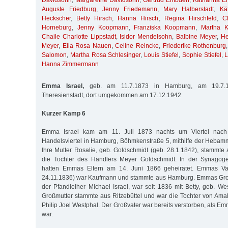
Davidsohn
,
Margarethe Davidsohn
,
Gertrud Embden
,
Katharina 
Auguste Friedburg
,
Jenny Friedemann
,
Mary Halberstadt
,
Kä
Heckscher
,
Betty Hirsch
,
Hanna Hirsch
,
Regina Hirschfeld
,
C
Horneburg
,
Jenny Koopmann
,
Franziska Koopmann
,
Martha K
Chaile Charlotte Lippstadt
,
Isidor Mendelsohn
,
Balbine Meyer
,
He
Meyer
,
Ella Rosa Nauen
,
Celine Reincke
,
Friederike Rothenburg
Salomon
,
Martha Rosa Schlesinger
,
Louis Stiefel
,
Sophie Stiefel
,
L
Hanna Zimmermann
Emma Israel,
geb. am 11.7.1873 in Hamburg, am 19.7.19
Theresienstadt, dort umgekommen am 17.12.1942
Kurzer Kamp 6
Emma Israel kam am 11. Juli 1873 nachts um Viertel nach
Handelsviertel in Hamburg, Böhmkenstraße 5, mithilfe der Hebamm
Ihre Mutter Rosalie, geb. Goldschmidt (geb. 28.1.1842), stammte 
die Tochter des Händlers Meyer Goldschmidt. In der Synagog
hatten Emmas Eltern am 14. Juni 1866 geheiratet. Emmas Vate
24.11.1836) war Kaufmann und stammte aus Hamburg. Emmas Großv
der Pfandleiher Michael Israel, war seit 1836 mit Betty, geb. Wes
Großmutter stammte aus Ritzebüttel und war die Tochter von Am
Philip Joel Westphal. Der Großvater war bereits verstorben, als Emm
war.