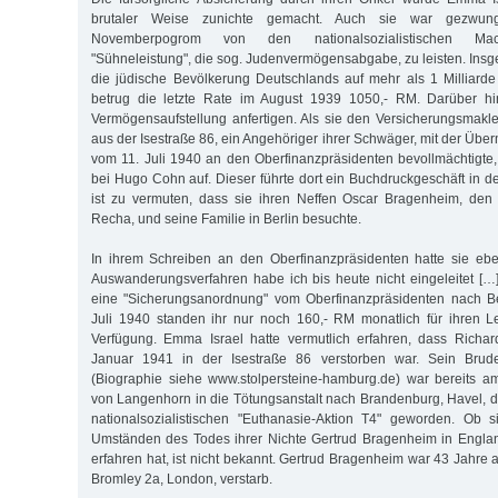
brutaler Weise zunichte gemacht. Auch sie war gezwu
Novemberpogrom von den nationalsozialistischen Mac
"Sühneleistung", die sog. Judenvermögensabgabe, zu leisten. Insges
die jüdische Bevölkerung Deutschlands auf mehr als 1 Milliard
betrug die letzte Rate im August 1939 1050,- RM. Darüber hi
Vermögensaufstellung anfertigen. Als sie den Versicherungsmak
aus der Isestraße 86, ein Angehöriger ihrer Schwäger, mit der Überm
vom 11. Juli 1940 an den Oberfinanzpräsidenten bevollmächtigte, h
bei Hugo Cohn auf. Dieser führte dort ein Buchdruckgeschäft in d
ist zu vermuten, dass sie ihren Neffen Oscar Bragenheim, den
Recha, und seine Familie in Berlin besuchte.
In ihrem Schreiben an den Oberfinanzpräsidenten hatte sie ebenf
Auswanderungsverfahren habe ich bis heute nicht eingeleitet [
eine "Sicherungsanordnung" vom Oberfinanzpräsidenten nach Ber
Juli 1940 standen ihr nur noch 160,- RM monatlich für ihren Le
Verfügung. Emma Israel hatte vermutlich erfahren, dass Rich
Januar 1941 in der Isestraße 86 verstorben war. Sein Brud
(Biographie siehe www.stolpersteine-hamburg.de) war bereits 
von Langenhorn in die Tötungsanstalt nach Brandenburg, Havel, de
nationalsozialistischen "Euthanasie-Aktion T4" geworden. Ob
Umständen des Todes ihrer Nichte Gertrud Bragenheim in Engl
erfahren hat, ist nicht bekannt. Gertrud Bragenheim war 43 Jahre al
Bromley 2a, London, verstarb.