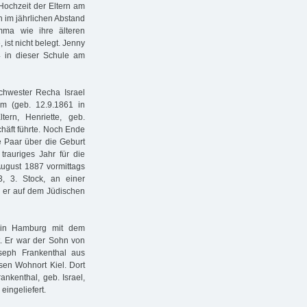
Hochzeit der Eltern am
n im jährlichen Abstand
mma wie ihre älteren
ist nicht belegt. Jenny
4 in dieser Schule am
chwester Recha Israel
m (geb. 12.9.1861 in
ern, Henriette, geb.
häft führte. Noch Ende
 Paar über die Geburt
rauriges Jahr für die
 August 1887 vormittags
 3. Stock, an einer
d er auf dem Jüdischen
 in Hamburg mit dem
t. Er war der Sohn von
seph Frankenthal aus
en Wohnort Kiel. Dort
nkenthal, geb. Israel,
eingeliefert.