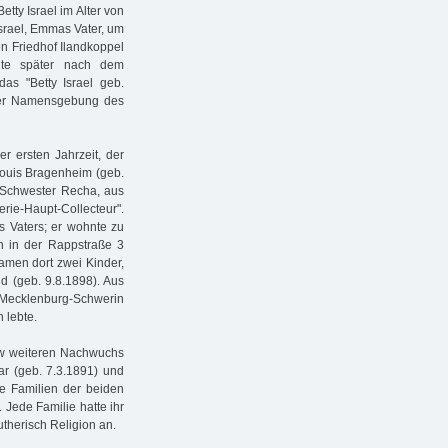
tty Israel im Alter von
srael, Emmas Vater, um
en Friedhof Ilandkoppel
lte später nach dem
das "Betty Israel geb.
 der Namensgebung des
r ersten Jahrzeit, der
Louis Bragenheim (geb.
r Schwester Recha, aus
e-Haupt-Collecteur".
es Vaters; er wohnte zu
hin in der Rappstraße 3
amen dort zwei Kinder,
d (geb. 9.8.1898). Aus
 Mecklenburg-Schwerin
 lebte.
ow weiteren Nachwuchs
ar (geb. 7.3.1891) und
e Familien der beiden
Jede Familie hatte ihr
therisch Religion an.