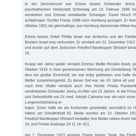
In der Zwischenzeit war Emma Israels Schwester Jenny 
psychiatrischen Heilanstalt Schleswig am 13. Februar 1896 i
verstorben und Emmas verwitweter Schwager, David Hirsch Fra
achtjährigen Tochter Frieda 1898 nach Hamburg gezogen. Er heira
Oktober 1901 die gleichaltrige, aus Hamburg stammende Witwe Aug
Emma Israels Onkel Phillip Israel war kinderlos und der Famil
Bruders Israel eng verbunden. Er verstarb am 22. Dezember 1912 
und wurde auf dem Jüdischen Friedhof Ilandkoppel Ohlsdorf bestat
16.
Knapp vier Jahre später verstarb Emmas Mutter Rosalie Israel, g
Oktober 1916 in ihrer gemeinsamen Wohnung am Grindelberg 78
dies ein großer Einschnitt, sie war ledig geblieben und hatte ih
Mutter zusammengelebt. Zu dieser Zeit war sie 43 Jahre alt und
nach ihrer Mutter verstarb auch ihre Nichte Frieda Frankenth
verstorbenen Schwester Jenny, im Alter von 25 Jahren. In der Privat
und Geburtshilfe von Dr. med. Adolph Calmann war sie nach eine
Lungenentzündung er-
legen. Zuvor hatte sie als Kontoristin gearbeitet, vermutlich im 
Vaters am Schulterblatt 82. Beide wurden am 10. Oktober 19
Friedhof Ilandkoppel Ohlsdorf bestattet, ihre Mutter neben ihrem Va
24, und Frieda Grablage ZX 11, Nr. 421.
Am 7. Dezember 1923 verstarb Emma Israels Tante, die Ehefra