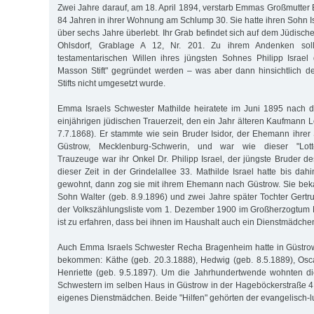
Zwei Jahre darauf, am 18. April 1894, verstarb Emmas Großmutter Be
84 Jahren in ihrer Wohnung am Schlump 30. Sie hatte ihren Sohn I
über sechs Jahre überlebt. Ihr Grab befindet sich auf dem Jüdisch
Ohlsdorf, Grablage A 12, Nr. 201. Zu ihrem Andenken sol
testamentarischen Willen ihres jüngsten Sohnes Philipp Israel 
Masson Stift" gegründet werden – was aber dann hinsichtlich
Stifts nicht umgesetzt wurde.
Emma Israels Schwester Mathilde heiratete im Juni 1895 nach de
einjährigen jüdischen Trauerzeit, den ein Jahr älteren Kaufmann 
7.7.1868). Er stammte wie sein Bruder Isidor, der Ehemann ihre
Güstrow, Mecklenburg-Schwerin, und war wie dieser "Lotteri
Trauzeuge war ihr Onkel Dr. Philipp Israel, der jüngste Bruder d
dieser Zeit in der Grindelallee 33. Mathilde Israel hatte bis da
gewohnt, dann zog sie mit ihrem Ehemann nach Güstrow. Sie bek
Sohn Walter (geb. 8.9.1896) und zwei Jahre später Tochter Gertru
der Volkszählungsliste vom 1. Dezember 1900 im Großherzogtum
ist zu erfahren, dass bei ihnen im Haushalt auch ein Dienstmädchen
Auch Emma Israels Schwester Recha Bragenheim hatte in Güstr
bekommen: Käthe (geb. 20.3.1888), Hedwig (geb. 8.5.1889), Osc
Henriette (geb. 9.5.1897). Um die Jahrhundertwende wohnten di
Schwestern im selben Haus in Güstrow in der Hageböckerstraße 4. 
eigenes Dienstmädchen. Beide "Hilfen" gehörten der evangelisch-lu