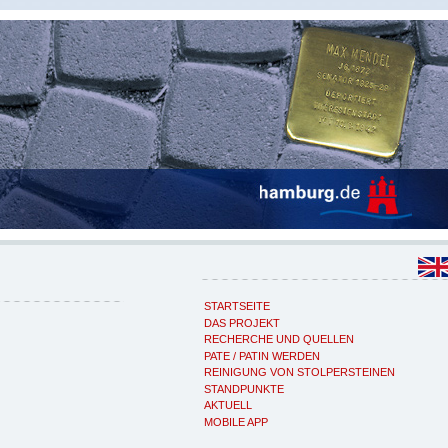
STARTSEITE
DAS PROJEKT
RECHERCHE UND QUELLEN
PATE / PATIN WERDEN
REINIGUNG VON STOLPERSTEINEN
STANDPUNKTE
AKTUELL
MOBILE APP