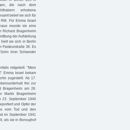
ngen, die nach dem
hthabern erhobene
amt belief sie sich für
e RM. Für Emma Israel
naus musste sie eine
ler Richard Bragenheim
ittlung der Aufstellung
ielt sie sich in Berlin
er Pasteurstraße 36. Es
 Sohn ihrer Schwester
alls mitgeteilt: "Mein
…]". Emma Israel bekam
lin zugestellt. Ab 17.
bensunterhalt frei zur
ard Bragenheim am 28.
er Martin Bragenheim
am 23. September 1940
portiert und Opfer der
 sie vom Tod und den
and im September 1941
t, als sie in Boroughof