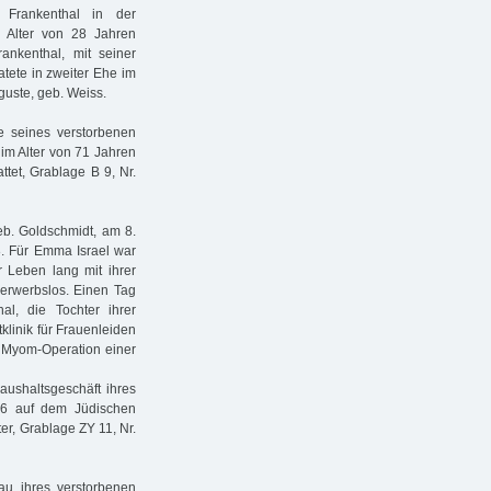
Frankenthal in der
m Alter von 28 Jahren
nkenthal, mit seiner
tete in zweiter Ehe im
uste, geb. Weiss.
ie seines verstorbenen
im Alter von 71 Jahren
tet, Grablage B 9, Nr.
eb. Goldschmidt, am 8.
. Für Emma Israel war
r Leben lang mit ihrer
 erwerbslos. Einen Tag
al, die Tochter ihrer
klinik für Frauenleiden
r Myom-Operation einer
Haushaltsgeschäft ihres
16 auf dem Jüdischen
ter, Grablage ZY 11, Nr.
u ihres verstorbenen