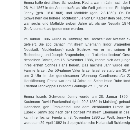
Emma hatte drei ältere Schwestern: Recha war im Jahr nach der 
26. Mai 1867 in der Annenstraße auf die Welt gekommen. Es folgte
Jenny (geb. 16.6.1868) und Mathilde (geb. 2.8.1869). Ob E
Schwestern die höhere Töchterschule von Dr. Katzenstein besuchte, 
war sechs und Mathilde sieben Jahre alt, als sie Neujahr 187
Großneumarkt aufgenommen wurden.
Im Januar 1886 wurde in Hamburg die Hochzeit der ältesten S
gefeiert. Sie zog danach mit ihrem Ehemann Isidor Bragenhei
Neustadt, Mecklenburg) nach Güstrow, wo er mit seinen Elt
Rothenburg, und Joseph Bragenheim, ein "Lotteriecollecteur"-Gesc
desselben Jahres, am 15. November 1886, konnte sich das junge
ihres ersten Sohnes Hans freuen. Das nächste Jahr wurde ein t
Familie Israel. Der 50-jährige Vater Israel Israel verstarb am 30.
um 3 Uhr in der gemeinsamen Wohnung Carolinenstraße 23,
Herzlähmung. Emma war erst 14 Jahre alt. Seine letzte Ruhe fan
Friedhof Ilandkoppel Ohlsdorf, Grablage ZY 11, Nr. 23.
Emma Israels Schwester Jenny wurde am 28. Januar 1890
Kaufmann David Frankenthal (geb. 20.3.1859 in Moisling) getrau
Hannchen, geb. Frankenthal, und dem Viehhändler Hirsch Jo
Lübeck. Jenny zog nach der Hochzeit mit ihrem Ehemann in dess
kam ihre Tochter Frieda am 3. November 1890 zur Welt. Jenny Fra
wurde am 29. April 1892 in die psychiatrische Heilanstalt Schleswig 