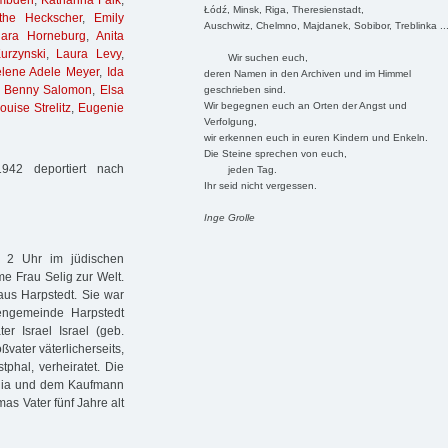
Embden
,
Katharina Falk
,
Łódź, Minsk, Riga, Theresienstadt,
the Heckscher
,
Emily
Auschwitz, Chelmno, Majdanek, Sobibor, Treblinka ..
lara Horneburg
,
Anita
urzynski
,
Laura Levy
,
Wir suchen euch,
lene Adele Meyer
,
Ida
deren Namen in den Archiven und im Himmel
,
Benny Salomon
,
Elsa
geschrieben sind.
Wir begegnen euch an Orten der Angst und
ouise Strelitz
,
Eugenie
Verfolgung,
wir erkennen euch in euren Kindern und Enkeln.
Die Steine sprechen von euch,
42 deportiert nach
jeden Tag.
Ihr seid nicht vergessen.
Inge Grolle
 2 Uhr im jüdischen
e Frau Selig zur Welt.
aus Harpstedt. Sie war
engemeinde Harpstedt
r Israel Israel (geb.
ater väterlicherseits,
tphal, verheiratet. Die
alia und dem Kaufmann
as Vater fünf Jahre alt