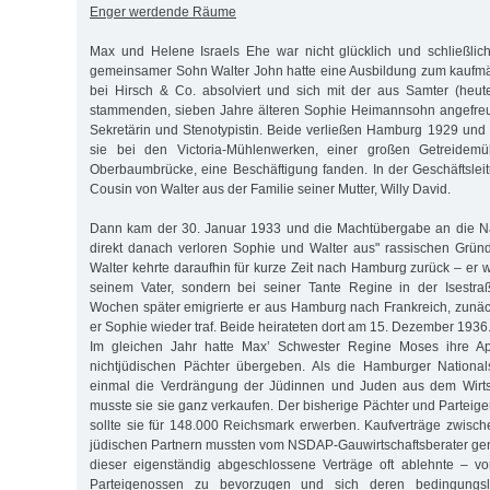
Enger werdende Räume
Max und Helene Israels Ehe war nicht glücklich und schließlich 
gemeinsamer Sohn Walter John hatte eine Ausbildung zum kaufmä
bei Hirsch & Co. absolviert und sich mit der aus Samter (heut
stammenden, sieben Jahre älteren Sophie Heimannsohn angefreun
Sekretärin und Stenotypistin. Beide verließen Hamburg 1929 und
sie bei den Victoria-Mühlenwerken, einer großen Getreidem
Oberbaumbrücke, eine Beschäftigung fanden. In der Geschäftslei
Cousin von Walter aus der Familie seiner Mutter, Willy David.
Dann kam der 30. Januar 1933 und die Machtübergabe an die Nat
direkt danach verloren Sophie und Walter aus" rassischen Gründe
Walter kehrte daraufhin für kurze Zeit nach Hamburg zurück – er 
seinem Vater, sondern bei seiner Tante Regine in der Isestra
Wochen später emigrierte er aus Hamburg nach Frankreich, zunäc
er Sophie wieder traf. Beide heirateten dort am 15. Dezember 1936
Im gleichen Jahr hatte Max’ Schwester Regine Moses ihre Ap
nichtjüdischen Pächter übergeben. Als die Hamburger National
einmal die Verdrängung der Jüdinnen und Juden aus dem Wirtsch
musste sie sie ganz verkaufen. Der bisherige Pächter und Parte
sollte sie für 148.000 Reichsmark erwerben. Kaufverträge zwisch
jüdischen Partnern mussten vom NSDAP-Gauwirtschaftsberater ge
dieser eigenständig abgeschlossene Verträge oft ablehnte – v
Parteigenossen zu bevorzugen und sich deren bedingungslo