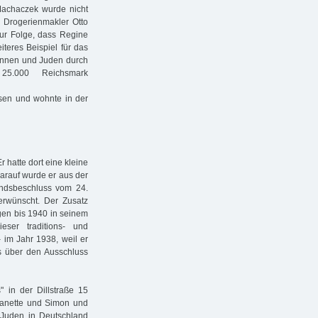
Machaczek wurde nicht
n Drogerienmakler Otto
ur Folge, dass Regine
teres Beispiel für das
dinnen und Juden durch
25.000 Reichsmark
ssen und wohnte in der
r hatte dort eine kleine
arauf wurde er aus der
andsbeschluss vom 24.
erwünscht. Der Zusatz
egen bis 1940 in seinem
ser traditions- und
 im Jahr 1938, weil er
ms über den Ausschluss
 in der Dillstraße 15
Ranette und Simon und
r Juden in Deutschland