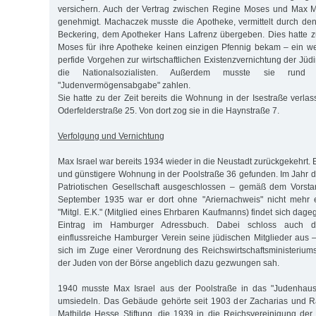
versichern. Auch der Vertrag zwischen Regine Moses und Max 
genehmigt. Machaczek musste die Apotheke, vermittelt durch de
Beckering, dem Apotheker Hans Lafrenz übergeben. Dies hatte z
Moses für ihre Apotheke keinen einzigen Pfennig bekam – ein wei
perfide Vorgehen zur wirtschaftlichen Existenzvernichtung der Jü
die Nationalsozialisten. Außerdem musste sie rund 
"Judenvermögensabgabe" zahlen.
Sie hatte zu der Zeit bereits die Wohnung in der Isestraße verla
Oderfelderstraße 25. Von dort zog sie in die Haynstraße 7.
Verfolgung und Vernichtung
Max Israel war bereits 1934 wieder in die Neustadt zurückgekehrt. E
und günstigere Wohnung in der Poolstraße 36 gefunden. Im Jahr d
Patriotischen Gesellschaft ausgeschlossen – gemäß dem Vorst
September 1935 war er dort ohne "Ariernachweis" nicht mehr 
"Mitgl. E.K." (Mitglied eines Ehrbaren Kaufmanns) findet sich dag
Eintrag im Hamburger Adressbuch. Dabei schloss auch die
einflussreiche Hamburger Verein seine jüdischen Mitglieder aus –
sich im Zuge einer Verordnung des Reichswirtschaftsministeriu
der Juden von der Börse angeblich dazu gezwungen sah.
1940 musste Max Israel aus der Poolstraße in das "Judenhaus"
umsiedeln. Das Gebäude gehörte seit 1903 der Zacharias und 
Mathilde Hesse Stiftung, die 1939 in die Reichsvereinigung de