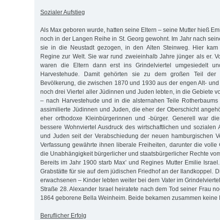
Sozialer Aufstieg
Als Max geboren wurde, hatten seine Eltern – seine Mutter hieß Em
noch in der Langen Reihe in St. Georg gewohnt. Im Jahr nach sein
sie in die Neustadt gezogen, in den Alten Steinweg. Hier ka
Regine zur Welt. Sie war rund zweieinhalb Jahre jünger als er. 
waren die Eltern dann erst ins Grindelviertel umgesiedelt u
Harvestehude. Damit gehörten sie zu dem großen Teil der 
Bevölkerung, die zwischen 1870 und 1930 aus der engen Alt- und
noch drei Viertel aller Jüdinnen und Juden lebten, in die Gebiet
– nach Harvestehude und in die alsternahen Teile Rotherbaums 
assimilierte Jüdinnen und Juden, die eher der Oberschicht angehör
eher orthodoxe Kleinbürgerinnen und -bürger. Generell war die
bessere Wohnviertel Ausdruck des wirtschaftlichen und sozialen 
und Juden seit der Verabschiedung der neuen hamburgischen V
Verfassung gewährte ihnen liberale Freiheiten, darunter die volle
die Unabhängigkeit bürgerlicher und staatsbürgerlicher Rechte v
Bereits im Jahr 1900 starb Max’ und Regines Mutter Emilie Israel.
Grabstätte für sie auf dem jüdischen Friedhof an der Ilandkoppel. 
erwachsenen – Kinder lebten weiter bei dem Vater im Grindelviertel,
Straße 28. Alexander Israel heiratete nach dem Tod seiner Frau no
1864 geborene Bella Weinheim. Beide bekamen zusammen keine K
Beruflicher Erfolg