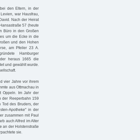
bei den Eltern, in der
 Levien, war Hausfrau,
David. Nach der Heirat
Hansastraße 57 (heute
in Büro in den Großen
 es um die Ecke in die
 Großen und den Hohen
rse, am Pfeiler 23 A.
ründete Hamburger
der heraus 1665 die
det und gewählt wurde.
ellschaft.
d vier Jahre vor ihrem
ammte aus Ottmachau in
t Oppeln. Im Jahr der
 in der Reeperbahn 159
em Tod des Bruders, der
sten-Apotheke" in der
d er zusammen mit Paul
arb auch Alfred im Alter
e an der Holstenstraße
rpachtete sie.