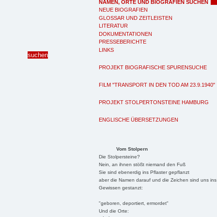
NAMEN, ORTE UND BIOGRAFIEN SUCHEN
NEUE BIOGRAFIEN
GLOSSAR UND ZEITLEISTEN
LITERATUR
DOKUMENTATIONEN
PRESSEBERICHTE
LINKS
PROJEKT BIOGRAFISCHE SPURENSUCHE
FILM "TRANSPORT IN DEN TOD AM 23.9.1940"
PROJEKT STOLPERTONSTEINE HAMBURG
ENGLISCHE ÜBERSETZUNGEN
Vom Stolpern
Die Stolpersteine?
Nein, an ihnen stößt niemand den Fuß
Sie sind ebenerdig ins Pflaster gepflanzt
aber die Namen darauf und die Zeichen sind uns ins
Gewissen gestanzt:
"geboren, deportiert, ermordet"
Und die Orte: