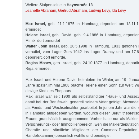
Weitere Stolpersteine in
Haynstraße 13
:
Jeanette Abraham
,
Gertrud Abraham
,
Ludwig Levy
,
Ida Levy
Max Israel,
geb. 11.1.1875 in Hamburg, deportiert am 18.11.1
ermordet
Helene Israel,
geb. David, geb. 9.4.1886 in Hamburg, deportie
Minsk, dort ermordet
Walter John Israel,
geb. 20.5.1908 in Hamburg, 1933 geflohen 
verhaftet, vom Lager Gurs 1942 ins Lager Drancy und am 17.8
deportiert, dort ermorde.
Regina Moses,
geb. Israel, geb. 24.10.1877 in Hamburg, deport
Riga, ermorde.
Max Israel und Helene David heirateten im Winter, am 19. Janu
Jahre später, im Mai 1908 brachte Helene einen Sohn zur Welt: Wa
einzige Kind des Ehepaars.
Max Israel war seit 1900 als selbstständiger "Haus- und Assec
damit bei der Berufswahl generell seinem Vater gefolgt: Alexander
als Fonds- und Wechselmakler gearbeitet. In jenem Jahr war die
in Hamburg aufgegeben worden, wodurch dieser Beruf, theoretisc
Frauen grundsätzlich ausgenommen. Vorher hatte nur als Makler 
Versicherungs- oder Immobilienbereich, wen die Maklerdeputation 
Oberalte und sämtliche Mitglieder der Commerz-Deputation,
Handelskammer) persönlich wählte und beeidigte.