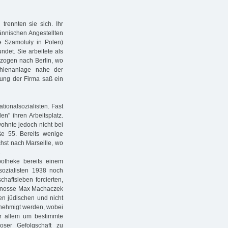
trennten sie sich. Ihr
nnischen Angestellten
e Szamotuły in Polen)
det. Sie arbeitete als
 zogen nach Berlin, wo
ühlenanlage nahe der
tung der Firma saß ein
ionalsozialisten. Fast
n" ihren Arbeitsplatz.
wohnte jedoch nicht bei
ße 55. Bereits wenige
hst nach Marseille, wo
.
otheke bereits einem
sozialisten 1938 noch
aftsleben forcierten,
igenosse Max Machaczek
en jüdischen und nicht
nehmigt werden, wobei
or allem um bestimmte
ser Gefolgschaft zu