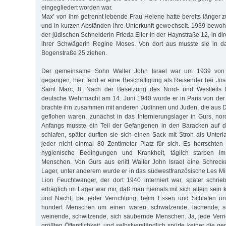
eingegliedert worden war.
Max’ von ihm getrennt lebende Frau Helene hatte bereits länger 
und in kurzen Abständen ihre Unterkunft gewechselt. 1939 bewoh
der jüdischen Schneiderin Frieda Eller in der Haynstraße 12, in di
ihrer Schwägerin Regine Moses. Von dort aus musste sie in d
Bogenstraße 25 ziehen.
Der gemeinsame Sohn Walter John Israel war um 1939 von M
gegangen, hier fand er eine Beschäftigung als Reisender bei Jos
Saint Marc, 8. Nach der Besetzung des Nord- und Westteils F
deutsche Wehrmacht am 14. Juni 1940 wurde er in Paris von der 
brachte ihn zusammen mit anderen Jüdinnen und Juden, die aus 
geflohen waren, zunächst in das Internierungslager in Gurs, nor
Anfangs musste ein Teil der Gefangenen in den Baracken auf 
schlafen, später durften sie sich einen Sack mit Stroh als Unterl
jeder nicht einmal 80 Zentimeter Platz für sich. Es herrschten
hygienische Bedingungen und Krankheit, täglich starben im
Menschen. Von Gurs aus erlitt Walter John Israel eine Schreck
Lager, unter anderem wurde er in das südwestfranzösische Les Mil
Lion Feuchtwanger, der dort 1940 interniert war, später schrieb
erträglich im Lager war mir, daß man niemals mit sich allein sein
und Nacht, bei jeder Verrichtung, beim Essen und Schlafen un
hundert Menschen um einen waren, schwatzende, lachende, sc
weinende, schwitzende, sich säubernde Menschen. Ja, jede Verr
größten Öffentlichkeit, und selbstverständlich spürte keiner die 