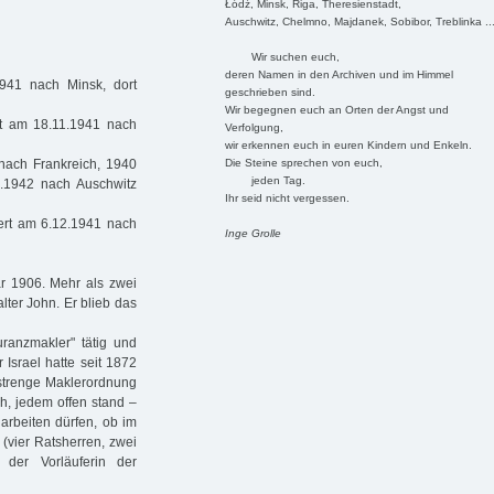
Łódź, Minsk, Riga, Theresienstadt,
Auschwitz, Chelmno, Majdanek, Sobibor, Treblinka ..
Wir suchen euch,
deren Namen in den Archiven und im Himmel
941 nach Minsk, dort
geschrieben sind.
Wir begegnen euch an Orten der Angst und
rt am 18.11.1941 nach
Verfolgung,
wir erkennen euch in euren Kindern und Enkeln.
Die Steine sprechen von euch,
nach Frankreich, 1940
jeden Tag.
.1942 nach Auschwitz
Ihr seid nicht vergessen.
iert am 6.12.1941 nach
Inge Grolle
ar 1906. Mehr als zwei
lter John. Er blieb das
uranzmakler" tätig und
 Israel hatte seit 1872
 strenge Maklerordnung
h, jedem offen stand –
arbeiten dürfen, ob im
(vier Ratsherren, zwei
 der Vorläuferin der