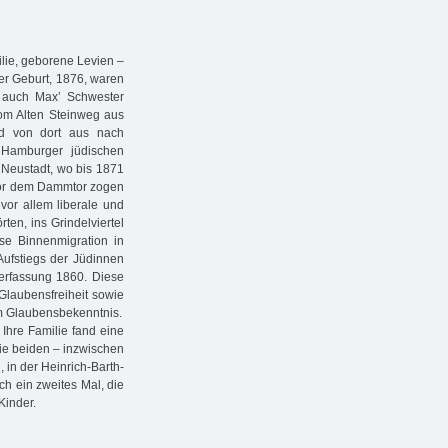
ilie, geborene Levien –
er Geburt, 1876, waren
m auch Max’ Schwester
Vom Alten Steinweg aus
nd von dort aus nach
Hamburger jüdischen
 Neustadt, wo bis 1871
e vor dem Dammtor zogen
vor allem liberale und
ten, ins Grindelviertel
se Binnenmigration in
Aufstiegs der Jüdinnen
erfassung 1860. Diese
 Glaubensfreiheit sowie
om Glaubensbekenntnis.
 Ihre Familie fand eine
Die beiden – inzwischen
 in der Heinrich-Barth-
ch ein zweites Mal, die
inder.