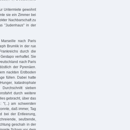
zur Untermiete gewohnt
nte sie ein Zimmer bei
rekter Nachbarschaft zu
as "Judenhaus" in der
arseille nach Paris
eph Brumlik in der rue
rankreichs durch die
Gestapo verhaftet. Sie
Deutschland nach Paris
döstlich der Pyrenäen.
dem nackten Erdboden
age füllen. Dabei hatte
 Hunger, katastrophale
 Durchschnitt sieben
ensfahrt durch weitere
les gebracht, über das
: "(...) am schwersten
 konnte, daß immer, Tag
d bei der Entleerung,
hreiende, seufzende,
ichtung geschah in der
geringste Scham vor dem