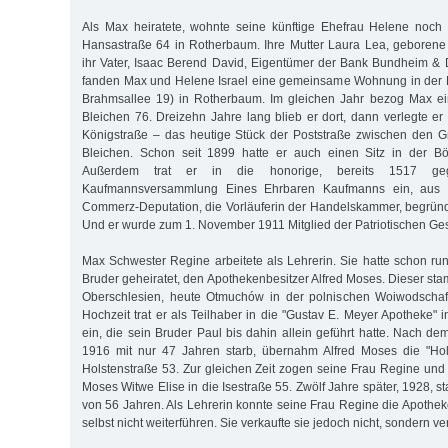
Als Max heiratete, wohnte seine künftige Ehefrau Helene noch 
Hansastraße 64 in Rotherbaum. Ihre Mutter Laura Lea, geborene
ihr Vater, Isaac Berend David, Eigentümer der Bank Bundheim & 
fanden Max und Helene Israel eine gemeinsame Wohnung in der 
Brahmsallee 19) in Rotherbaum. Im gleichen Jahr bezog Max e
Bleichen 76. Dreizehn Jahre lang blieb er dort, dann verlegte er
Königstraße – das heutige Stück der Poststraße zwischen den
Bleichen. Schon seit 1899 hatte er auch einen Sitz in der Bö
Außerdem trat er in die honorige, bereits 1517 geg
Kaufmannsversammlung Eines Ehrbaren Kaufmanns ein, aus 
Commerz-Deputation, die Vorläuferin der Handelskammer, begrün
Und er wurde zum 1. November 1911 Mitglied der Patriotischen Ges
Max Schwester Regine arbeitete als Lehrerin. Sie hatte schon run
Bruder geheiratet, den Apothekenbesitzer Alfred Moses. Dieser st
Oberschlesien, heute Otmuchów in der polnischen Woiwodschaf
Hochzeit trat er als Teilhaber in die "Gustav E. Meyer Apotheke"
ein, die sein Bruder Paul bis dahin allein geführt hatte. Nach d
1916 mit nur 47 Jahren starb, übernahm Alfred Moses die "Hol
Holstenstraße 53. Zur gleichen Zeit zogen seine Frau Regine un
Moses Witwe Elise in die Isestraße 55. Zwölf Jahre später, 1928, st
von 56 Jahren. Als Lehrerin konnte seine Frau Regine die Apothek
selbst nicht weiterführen. Sie verkaufte sie jedoch nicht, sondern ve