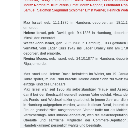
Fontheim
,
Henry Friedenheim
,
Albert Holländer
,
Gustav Heinric
Moritz Nordheim
,
Kurt Perels
,
Ernst Moritz Rappolt
,
Ferdinand Ros
Samuel
,
Salomon Siegmund Schlomer
,
Ernst Werner
,
Heinrich Wohl
Max Israel,
geb. 11.1.1875 in Hamburg, deportiert am 18.11.1
ermordet
Helene Israel,
geb. David, geb. 9.4.1886 in Hamburg, deportie
Minsk, dort ermordet
Walter John Israel,
geb. 20.5.1908 in Hamburg, 1933 geflohen 
verhaftet, vom Lager Gurs 1942 ins Lager Drancy und am 17.8
deportiert, dort ermorde.
Regina Moses,
geb. Israel, geb. 24.10.1877 in Hamburg, deport
Riga, ermorde.
Max Israel und Helene David heirateten im Winter, am 19. Janu
Jahre später, im Mai 1908 brachte Helene einen Sohn zur Welt: Wa
einzige Kind des Ehepaars.
Max Israel war seit 1900 als selbstständiger "Haus- und Assec
damit bei der Berufswahl generell seinem Vater gefolgt: Alexander
als Fonds- und Wechselmakler gearbeitet. In jenem Jahr war die
in Hamburg aufgegeben worden, wodurch dieser Beruf, theoretisc
Frauen grundsätzlich ausgenommen. Vorher hatte nur als Makler 
Versicherungs- oder Immobilienbereich, wen die Maklerdeputation 
Oberalte und sämtliche Mitglieder der Commerz-Deputation,
Handelskammer) persönlich wählte und beeidigte.