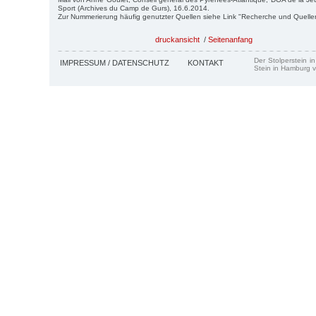
Sport (Archives du Camp de Gurs), 16.6.2014.
Zur Nummerierung häufig genutzter Quellen siehe Link "Recherche und Quelle
druckansicht
/
Seitenanfang
Der Stolperstein i
IMPRESSUM / DATENSCHUTZ
KONTAKT
Stein in Hamburg v