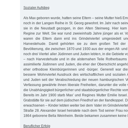
Sozialer Aufstieg
Als Max geboren wurde, hatten seine Eltern – seine Mutter hieß Em
noch in der Langen Reihe in St. Georg gewohnt. Im Jahr nach sein
sie in die Neustadt gezogen, in den Alten Steinweg. Hier ka
Regine zur Welt. Sie war rund zweieinhalb Jahre jünger als er. 
waren die Eltern dann erst ins Grindelviertel umgesiedelt u
Harvestehude. Damit gehörten sie zu dem großen Teil der 
Bevölkerung, die zwischen 1870 und 1930 aus der engen Alt- und
noch drei Viertel aller Jüdinnen und Juden lebten, in die Gebiet
– nach Harvestehude und in die alsternahen Teile Rotherbaums 
assimilierte Jüdinnen und Juden, die eher der Oberschicht angehör
eher orthodoxe Kleinbürgerinnen und -bürger. Generell war die
bessere Wohnviertel Ausdruck des wirtschaftlichen und sozialen 
und Juden seit der Verabschiedung der neuen hamburgischen V
Verfassung gewährte ihnen liberale Freiheiten, darunter die volle
die Unabhängigkeit bürgerlicher und staatsbürgerlicher Rechte v
Bereits im Jahr 1900 starb Max’ und Regines Mutter Emilie Israel.
Grabstätte für sie auf dem jüdischen Friedhof an der Ilandkoppel. 
erwachsenen – Kinder lebten weiter bei dem Vater im Grindelviertel,
Straße 28. Alexander Israel heiratete nach dem Tod seiner Frau no
1864 geborene Bella Weinheim. Beide bekamen zusammen keine K
Beruflicher Erfolg