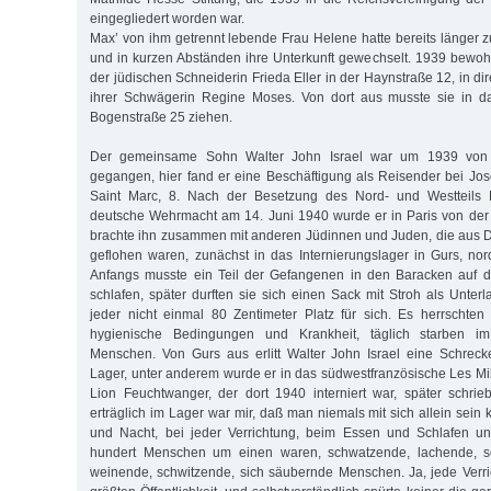
eingegliedert worden war.
Max’ von ihm getrennt lebende Frau Helene hatte bereits länger 
und in kurzen Abständen ihre Unterkunft gewechselt. 1939 bewoh
der jüdischen Schneiderin Frieda Eller in der Haynstraße 12, in di
ihrer Schwägerin Regine Moses. Von dort aus musste sie in d
Bogenstraße 25 ziehen.
Der gemeinsame Sohn Walter John Israel war um 1939 von M
gegangen, hier fand er eine Beschäftigung als Reisender bei Jos
Saint Marc, 8. Nach der Besetzung des Nord- und Westteils F
deutsche Wehrmacht am 14. Juni 1940 wurde er in Paris von der 
brachte ihn zusammen mit anderen Jüdinnen und Juden, die aus 
geflohen waren, zunächst in das Internierungslager in Gurs, nor
Anfangs musste ein Teil der Gefangenen in den Baracken auf 
schlafen, später durften sie sich einen Sack mit Stroh als Unterl
jeder nicht einmal 80 Zentimeter Platz für sich. Es herrschten
hygienische Bedingungen und Krankheit, täglich starben im
Menschen. Von Gurs aus erlitt Walter John Israel eine Schreck
Lager, unter anderem wurde er in das südwestfranzösische Les Mil
Lion Feuchtwanger, der dort 1940 interniert war, später schrieb
erträglich im Lager war mir, daß man niemals mit sich allein sein
und Nacht, bei jeder Verrichtung, beim Essen und Schlafen un
hundert Menschen um einen waren, schwatzende, lachende, sc
weinende, schwitzende, sich säubernde Menschen. Ja, jede Verr