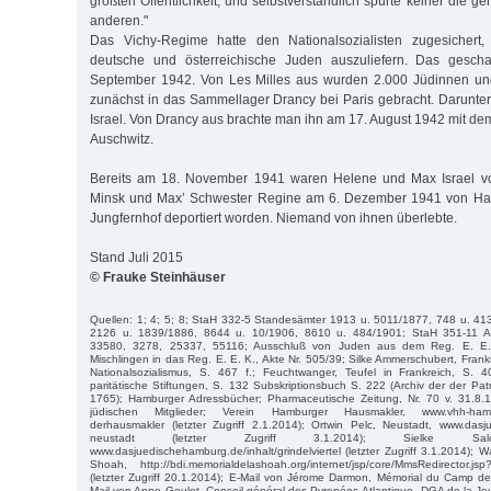
größten Öffentlichkeit, und selbstverständlich spürte keiner die 
anderen."
Das Vichy-Regime hatte den Nationalsozialisten zugesichert,
deutsche und österreichische Juden auszuliefern. Das gesc
September 1942. Von Les Milles aus wurden 2.000 Jüdinnen un
zunächst in das Sammellager Drancy bei Paris gebracht. Darunte
Israel. Von Drancy aus brachte man ihn am 17. August 1942 mit de
Auschwitz.
Bereits am 18. November 1941 waren Helene und Max Israel 
Minsk und Max’ Schwester Regine am 6. Dezember 1941 von Ha
Jungfernhof deportiert worden. Niemand von ihnen überlebte.
Stand Juli 2015
© Frauke Steinhäuser
Quellen: 1; 4; 5; 8; StaH 332-5 Standesämter 1913 u. 5011/1877, 748 u. 41
2126 u. 1839/1886, 8644 u. 10/1906, 8610 u. 484/1901; StaH 351-11 A
33580, 3278, 25337, 55116; Ausschluß von Juden aus dem Reg. E. E.
Mischlingen in das Reg. E. E. K., Akte Nr. 505/39; Silke Ammerschubert, Frank
Nationalsozialismus, S. 467 f.; Feuchtwanger, Teufel in Frankreich, S. 
paritätische Stiftungen, S. 132 Subskriptionsbuch S. 222 (Archiv der der Pat
1765); Hamburger Adressbücher; Pharmaceutische Zeitung, Nr. 70 v. 31.8.
jüdischen Mitglieder; Verein Hamburger Hausmakler, www.vhh-hamburg
derhausmakler (letzter Zugriff 2.1.2014); Ortwin Pelc, Neustadt, www.dasj
neustadt (letzter Zugriff 3.1.2014); Sielke Salomo
www.dasjuedischehamburg.de/inhalt/grindelviertel (letzter Zugriff 3.1.2014); Wa
Shoah, http://bdi.memorialdelashoah.org/internet/jsp/core/MmsRedirector.
(letzter Zugriff 20.1.2014); E-Mail von Jérome Darmon, Mémorial du Camp de
Mail von Anne Goulet, Conseil général des Pyrenées-Atlantique, DGA de la Jeu