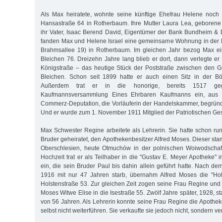
Als Max heiratete, wohnte seine künftige Ehefrau Helene noch 
Hansastraße 64 in Rotherbaum. Ihre Mutter Laura Lea, geborene
ihr Vater, Isaac Berend David, Eigentümer der Bank Bundheim & 
fanden Max und Helene Israel eine gemeinsame Wohnung in der 
Brahmsallee 19) in Rotherbaum. Im gleichen Jahr bezog Max e
Bleichen 76. Dreizehn Jahre lang blieb er dort, dann verlegte er
Königstraße – das heutige Stück der Poststraße zwischen den
Bleichen. Schon seit 1899 hatte er auch einen Sitz in der Bö
Außerdem trat er in die honorige, bereits 1517 geg
Kaufmannsversammlung Eines Ehrbaren Kaufmanns ein, aus 
Commerz-Deputation, die Vorläuferin der Handelskammer, begrün
Und er wurde zum 1. November 1911 Mitglied der Patriotischen Ges
Max Schwester Regine arbeitete als Lehrerin. Sie hatte schon run
Bruder geheiratet, den Apothekenbesitzer Alfred Moses. Dieser st
Oberschlesien, heute Otmuchów in der polnischen Woiwodschaf
Hochzeit trat er als Teilhaber in die "Gustav E. Meyer Apotheke"
ein, die sein Bruder Paul bis dahin allein geführt hatte. Nach d
1916 mit nur 47 Jahren starb, übernahm Alfred Moses die "Hol
Holstenstraße 53. Zur gleichen Zeit zogen seine Frau Regine un
Moses Witwe Elise in die Isestraße 55. Zwölf Jahre später, 1928, st
von 56 Jahren. Als Lehrerin konnte seine Frau Regine die Apothek
selbst nicht weiterführen. Sie verkaufte sie jedoch nicht, sondern ve