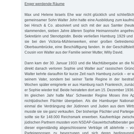
Enger werdende Räume
Max und Helene Israels Ehe war nicht glücklich und schließlich 
gemeinsamer Sohn Walter John hatte eine Ausbildung zum kaufmä
bei Hirsch & Co. absolviert und sich mit der aus Samter (heut
stammenden, sieben Jahre älteren Sophie Heimannsohn angefreun
Sekretärin und Stenotypistin. Beide verließen Hamburg 1929 und
sie bei den Victoria-Mühlenwerken, einer großen Getreidem
Oberbaumbrücke, eine Beschäftigung fanden. In der Geschäftslei
Cousin von Walter aus der Familie seiner Mutter, Willy David.
Dann kam der 30. Januar 1933 und die Machtübergabe an die Nat
direkt danach verloren Sophie und Walter aus" rassischen Gründe
Walter kehrte daraufhin für kurze Zeit nach Hamburg zurück – er 
seinem Vater, sondern bei seiner Tante Regine in der Isestra
Wochen später emigrierte er aus Hamburg nach Frankreich, zunäc
er Sophie wieder traf. Beide heirateten dort am 15. Dezember 1936
Im gleichen Jahr hatte Max’ Schwester Regine Moses ihre Ap
nichtjüdischen Pächter übergeben. Als die Hamburger National
einmal die Verdrängung der Jüdinnen und Juden aus dem Wirtsch
musste sie sie ganz verkaufen. Der bisherige Pächter und Parte
sollte sie für 148.000 Reichsmark erwerben. Kaufverträge zwisch
jüdischen Partnern mussten vom NSDAP-Gauwirtschaftsberater ge
dieser eigenständig abgeschlossene Verträge oft ablehnte – v
Parteigenossen zu bevorzugen und sich deren bedingungslo