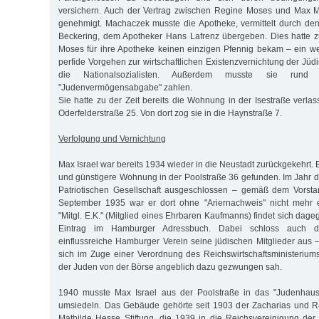
versichern. Auch der Vertrag zwischen Regine Moses und Max 
genehmigt. Machaczek musste die Apotheke, vermittelt durch de
Beckering, dem Apotheker Hans Lafrenz übergeben. Dies hatte z
Moses für ihre Apotheke keinen einzigen Pfennig bekam – ein wei
perfide Vorgehen zur wirtschaftlichen Existenzvernichtung der Jü
die Nationalsozialisten. Außerdem musste sie rund 
"Judenvermögensabgabe" zahlen.
Sie hatte zu der Zeit bereits die Wohnung in der Isestraße verla
Oderfelderstraße 25. Von dort zog sie in die Haynstraße 7.
Verfolgung und Vernichtung
Max Israel war bereits 1934 wieder in die Neustadt zurückgekehrt. E
und günstigere Wohnung in der Poolstraße 36 gefunden. Im Jahr d
Patriotischen Gesellschaft ausgeschlossen – gemäß dem Vorst
September 1935 war er dort ohne "Ariernachweis" nicht mehr 
"Mitgl. E.K." (Mitglied eines Ehrbaren Kaufmanns) findet sich dag
Eintrag im Hamburger Adressbuch. Dabei schloss auch die
einflussreiche Hamburger Verein seine jüdischen Mitglieder aus –
sich im Zuge einer Verordnung des Reichswirtschaftsministeriu
der Juden von der Börse angeblich dazu gezwungen sah.
1940 musste Max Israel aus der Poolstraße in das "Judenhaus"
umsiedeln. Das Gebäude gehörte seit 1903 der Zacharias und 
Mathilde Hesse Stiftung, die 1939 in die Reichsvereinigung de