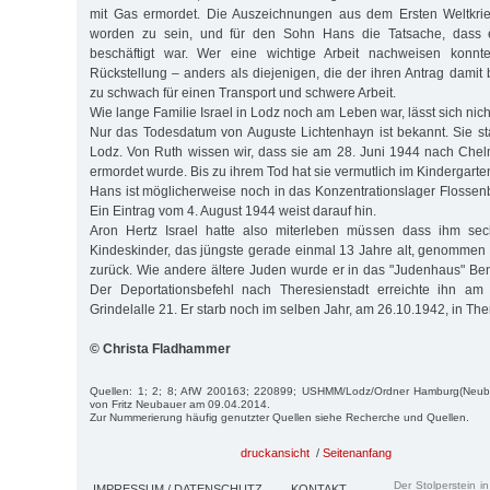
mit Gas ermordet. Die Auszeichnungen aus dem Ersten Weltkri
worden zu sein, und für den Sohn Hans die Tatsache, dass 
beschäftigt war. Wer eine wichtige Arbeit nachweisen konnt
Rückstellung – anders als diejenigen, die der ihren Antrag damit
zu schwach für einen Transport und schwere Arbeit.
Wie lange Familie Israel in Lodz noch am Leben war, lässt sich nic
Nur das Todesdatum von Auguste Lichtenhayn ist bekannt. Sie s
Lodz. Von Ruth wissen wir, dass sie am 28. Juni 1944 nach Che
ermordet wurde. Bis zu ihrem Tod hat sie vermutlich im Kindergarten
Hans ist möglicherweise noch in das Konzentrationslager Flossen
Ein Eintrag vom 4. August 1944 weist darauf hin.
Aron Hertz Israel hatte also miterleben müssen dass ihm sec
Kindeskinder, das jüngste gerade einmal 13 Jahre alt, genommen w
zurück. Wie andere ältere Juden wurde er in das "Judenhaus" Bene
Der Deportationsbefehl nach Theresienstadt erreichte ihn am
Grindelalle 21. Er starb noch im selben Jahr, am 26.10.1942, in The
© Christa Fladhammer
Quellen: 1; 2; 8; AfW 200163; 220899; USHMM/Lodz/Ordner Hamburg(Neubau
von Fritz Neubauer am 09.04.2014.
Zur Nummerierung häufig genutzter Quellen siehe Recherche und Quellen.
druckansicht
/
Seitenanfang
Der Stolperstein i
IMPRESSUM / DATENSCHUTZ
KONTAKT