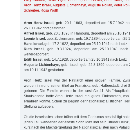
Willy Curland
,
Heinz Egon Curland
,
Alfred Israel
,
Hans Israel
,
Leo
Aron Hertz Israel
,
Auguste Lichtenhayn
,
Auguste Pollak
,
Peter Pol
Schreiber
,
Rosa Wolff
Aron Hertz Israel,
geb. 20.1. 1863, deportiert am 15.7.1942 na
26.10.1942 dort gestorben
Alfred Israel,
geb. 20.3.1893 in Hamburg, deportiert am 25.10.194
Leonie Israel,
geb. Zuckermann, geb. 19.7.1894, deportiert am 25
Hans Israel,
geb. 17.2.1922, deportiert am 25.10.1941 nach Lodz
Ruth Israel,
geb. 9.3.1924, deportiert am 25.10.1941 nach
weiterdeportiert
Edith Israel,
geb. 14.7.1928, deportiert am 25.10.1941 nach Lodz
Auguste Lichtenhayn,
geb. Israel, geb. 22.8.1899, deportiert am
am 10.11.1942 gestorben
Aron Hertz Israel war der Patriarch einer großen Familie. Z
wurden ihm und seiner Ehefrau Franziska, geb. Halberstadt, drei 
geboren. Die Familie wohnte in der Isestaße 41. Als "Hauptkol
Staatslotterie hatte Aron Hertz Israel ein gutes Einkommen, vo
ernähren konnte. Schon zu Beginn der nationalsozialistischen Her
Stellung aufgeben.
Ob die Israels sich schon früher mit dem Zionismus beschäftigt hatte
jeden Fall wanderten der älteste Sohn Max und sein Bruder Heinz
kurz nach der Machtergreifung der Nationalsozialisten nach Palästi