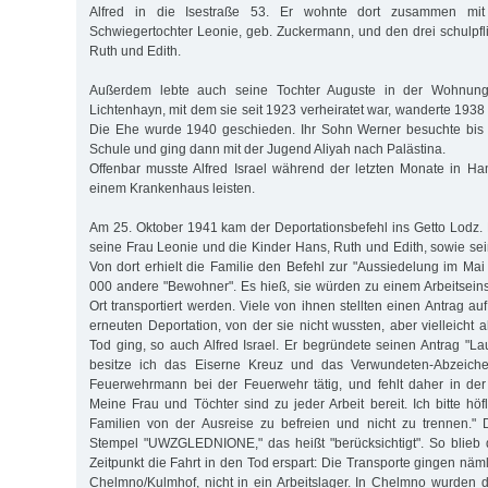
Alfred in die Isestraße 53. Er wohnte dort zusammen mit 
Schwiegertochter Leo­nie, geb. Zuckermann, und den drei schulpfl
Ruth und Edith.
Außerdem lebte auch seine Tochter Auguste in der Wohnung
Lichtenhayn, mit dem sie seit 1923 verheiratet war, wanderte 1938
Die Ehe wurde 1940 geschieden. Ihr Sohn Werner besuchte bis
Schule und ging dann mit der Jugend Aliyah nach Palästina.
Offenbar musste Alfred Israel während der letzten Monate in Hamb
einem Krankenhaus leisten.
Am 25. Oktober 1941 kam der Deportationsbefehl ins Getto Lodz. Er 
seine Frau Leonie und die Kinder Hans, Ruth und Edith, sowie se
Von dort erhielt die Familie den Befehl zur "Aussiedelung im Ma
000 andere "Bewohner". Es hieß, sie würden zu einem Arbeitsei
Ort transportiert werden. Viele von ihnen stellten einen Antrag 
erneuten Deportation, von der sie nicht wussten, aber vielleicht 
Tod ging, so auch Alfred Israel. Er begründete seinen Antrag "Lau
besitze ich das Eiserne Kreuz und das Verwundeten-Abzeiche
Feuerwehrmann bei der Feuerwehr tätig, und fehlt daher in der
Meine Frau und Töchter sind zu jeder Arbeit bereit. Ich bitte höf
Familien von der Ausreise zu befreien und nicht zu trennen." 
Stempel "UWZGLEDNIONE," das heißt "berücksichtigt". So blieb 
Zeitpunkt die Fahrt in den Tod erspart: Die Transporte gingen näml
Chelmno/Kulmhof, nicht in ein Arbeitslager. In Chelmno wurden 