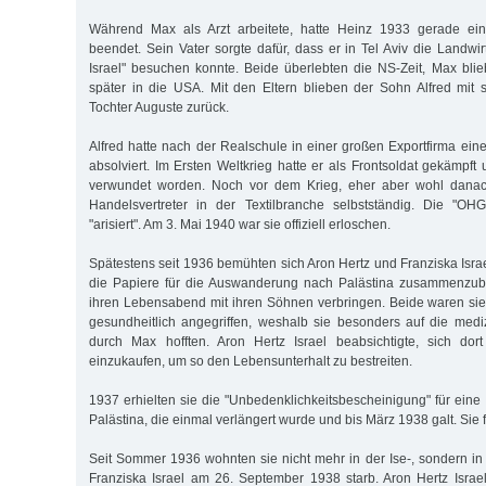
Während Max als Arzt arbeitete, hatte Heinz 1933 gerade ein
beendet. Sein Vater sorgte dafür, dass er in Tel Aviv die Landwi
Israel" besuchen konnte. Beide überlebten die NS-Zeit, Max blieb
später in die USA. Mit den Eltern blieben der Sohn Alfred mit 
Tochter Auguste zurück.
Alfred hatte nach der Realschule in einer großen Exportfirma ei
absolviert. Im Ersten Weltkrieg hatte er als Frontsoldat gekämpf
verwundet worden. Noch vor dem Krieg, eher aber wohl danach
Handelsvertreter in der Textilbranche selbstständig. Die "OHG
"arisiert". Am 3. Mai 1940 war sie offiziell erloschen.
Spätestens seit 1936 bemühten sich Aron Hertz und Franziska Israel
die Papiere für die Auswanderung nach Palästina zusammenzub
ihren Lebensabend mit ihren Söhnen verbringen. Beide waren sie
gesundheitlich angegriffen, weshalb sie besonders auf die medi
durch Max hofften. Aron Hertz Israel beabsichtigte, sich do
einzukaufen, um so den Lebensunterhalt zu bestreiten.
1937 erhielten sie die "Unbedenklichkeitsbescheinigung" für eine
Palästina, die einmal verlängert wurde und bis März 1938 galt. Sie 
Seit Sommer 1936 wohnten sie nicht mehr in der Ise-, sondern in
Franziska Israel am 26. September 1938 starb. Aron Hertz Isra