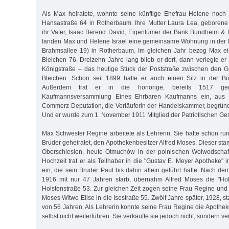
Als Max heiratete, wohnte seine künftige Ehefrau Helene noch 
Hansastraße 64 in Rotherbaum. Ihre Mutter Laura Lea, geborene
ihr Vater, Isaac Berend David, Eigentümer der Bank Bundheim & 
fanden Max und Helene Israel eine gemeinsame Wohnung in der 
Brahmsallee 19) in Rotherbaum. Im gleichen Jahr bezog Max e
Bleichen 76. Dreizehn Jahre lang blieb er dort, dann verlegte er
Königstraße – das heutige Stück der Poststraße zwischen den
Bleichen. Schon seit 1899 hatte er auch einen Sitz in der Bö
Außerdem trat er in die honorige, bereits 1517 geg
Kaufmannsversammlung Eines Ehrbaren Kaufmanns ein, aus 
Commerz-Deputation, die Vorläuferin der Handelskammer, begrün
Und er wurde zum 1. November 1911 Mitglied der Patriotischen Ges
Max Schwester Regine arbeitete als Lehrerin. Sie hatte schon run
Bruder geheiratet, den Apothekenbesitzer Alfred Moses. Dieser st
Oberschlesien, heute Otmuchów in der polnischen Woiwodschaf
Hochzeit trat er als Teilhaber in die "Gustav E. Meyer Apotheke"
ein, die sein Bruder Paul bis dahin allein geführt hatte. Nach d
1916 mit nur 47 Jahren starb, übernahm Alfred Moses die "Hol
Holstenstraße 53. Zur gleichen Zeit zogen seine Frau Regine un
Moses Witwe Elise in die Isestraße 55. Zwölf Jahre später, 1928, st
von 56 Jahren. Als Lehrerin konnte seine Frau Regine die Apothek
selbst nicht weiterführen. Sie verkaufte sie jedoch nicht, sondern ve