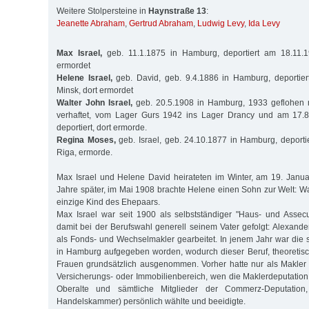
Weitere Stolpersteine in
Haynstraße 13
:
Jeanette Abraham
,
Gertrud Abraham
,
Ludwig Levy
,
Ida Levy
Max Israel,
geb. 11.1.1875 in Hamburg, deportiert am 18.11.1
ermordet
Helene Israel,
geb. David, geb. 9.4.1886 in Hamburg, deportie
Minsk, dort ermordet
Walter John Israel,
geb. 20.5.1908 in Hamburg, 1933 geflohen 
verhaftet, vom Lager Gurs 1942 ins Lager Drancy und am 17.8
deportiert, dort ermorde.
Regina Moses,
geb. Israel, geb. 24.10.1877 in Hamburg, deport
Riga, ermorde.
Max Israel und Helene David heirateten im Winter, am 19. Janu
Jahre später, im Mai 1908 brachte Helene einen Sohn zur Welt: Wa
einzige Kind des Ehepaars.
Max Israel war seit 1900 als selbstständiger "Haus- und Assec
damit bei der Berufswahl generell seinem Vater gefolgt: Alexander
als Fonds- und Wechselmakler gearbeitet. In jenem Jahr war die
in Hamburg aufgegeben worden, wodurch dieser Beruf, theoretisc
Frauen grundsätzlich ausgenommen. Vorher hatte nur als Makler 
Versicherungs- oder Immobilienbereich, wen die Maklerdeputation 
Oberalte und sämtliche Mitglieder der Commerz-Deputation,
Handelskammer) persönlich wählte und beeidigte.