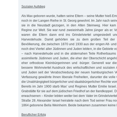
Sozialer Aufstieg
Als Max geboren wurde, hatten seine Eltern – seine Mutter hieß Em
noch in der Langen Reihe in St. Georg gewohnt. Im Jahr nach sein
sie in die Neustadt gezogen, in den Alten Steinweg. Hier ka
Regine zur Welt. Sie war rund zweieinhalb Jahre jünger als er. 
waren die Eltern dann erst ins Grindelviertel umgesiedelt u
Harvestehude. Damit gehörten sie zu dem großen Teil der 
Bevölkerung, die zwischen 1870 und 1930 aus der engen Alt- und
noch drei Viertel aller Jüdinnen und Juden lebten, in die Gebiet
– nach Harvestehude und in die alsternahen Teile Rotherbaums 
assimilierte Jüdinnen und Juden, die eher der Oberschicht angehör
eher orthodoxe Kleinbürgerinnen und -bürger. Generell war die
bessere Wohnviertel Ausdruck des wirtschaftlichen und sozialen 
und Juden seit der Verabschiedung der neuen hamburgischen V
Verfassung gewährte ihnen liberale Freiheiten, darunter die volle
die Unabhängigkeit bürgerlicher und staatsbürgerlicher Rechte v
Bereits im Jahr 1900 starb Max’ und Regines Mutter Emilie Israel.
Grabstätte für sie auf dem jüdischen Friedhof an der Ilandkoppel. 
erwachsenen – Kinder lebten weiter bei dem Vater im Grindelviertel,
Straße 28. Alexander Israel heiratete nach dem Tod seiner Frau no
1864 geborene Bella Weinheim. Beide bekamen zusammen keine K
Beruflicher Erfolg