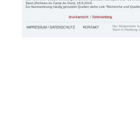
Sport (Archives du Camp de Gurs), 16.6.2014.
Zur Nummerierung häufig genutzter Quellen siehe Link "Recherche und Quelle
druckansicht
/
Seitenanfang
Der Stolperstein i
IMPRESSUM / DATENSCHUTZ
KONTAKT
Stein in Hamburg v