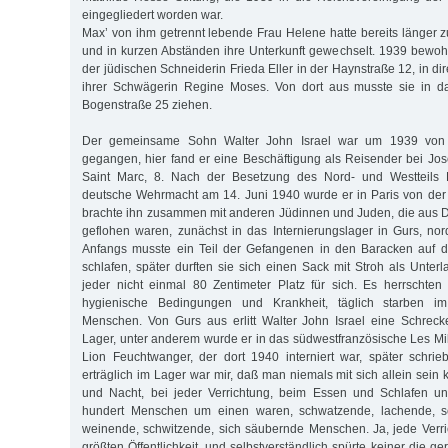
eingegliedert worden war.
Max’ von ihm getrennt lebende Frau Helene hatte bereits länger 
und in kurzen Abständen ihre Unterkunft gewechselt. 1939 bewoh
der jüdischen Schneiderin Frieda Eller in der Haynstraße 12, in di
ihrer Schwägerin Regine Moses. Von dort aus musste sie in d
Bogenstraße 25 ziehen.
Der gemeinsame Sohn Walter John Israel war um 1939 von M
gegangen, hier fand er eine Beschäftigung als Reisender bei Jos
Saint Marc, 8. Nach der Besetzung des Nord- und Westteils F
deutsche Wehrmacht am 14. Juni 1940 wurde er in Paris von der 
brachte ihn zusammen mit anderen Jüdinnen und Juden, die aus 
geflohen waren, zunächst in das Internierungslager in Gurs, nor
Anfangs musste ein Teil der Gefangenen in den Baracken auf 
schlafen, später durften sie sich einen Sack mit Stroh als Unterl
jeder nicht einmal 80 Zentimeter Platz für sich. Es herrschten
hygienische Bedingungen und Krankheit, täglich starben im
Menschen. Von Gurs aus erlitt Walter John Israel eine Schreck
Lager, unter anderem wurde er in das südwestfranzösische Les Mil
Lion Feuchtwanger, der dort 1940 interniert war, später schrieb
erträglich im Lager war mir, daß man niemals mit sich allein sein
und Nacht, bei jeder Verrichtung, beim Essen und Schlafen un
hundert Menschen um einen waren, schwatzende, lachende, sc
weinende, schwitzende, sich säubernde Menschen. Ja, jede Verr
größten Öffentlichkeit, und selbstverständlich spürte keiner die 