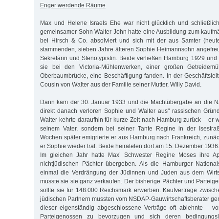
Enger werdende Räume
Max und Helene Israels Ehe war nicht glücklich und schließlich 
gemeinsamer Sohn Walter John hatte eine Ausbildung zum kaufmä
bei Hirsch & Co. absolviert und sich mit der aus Samter (heut
stammenden, sieben Jahre älteren Sophie Heimannsohn angefreun
Sekretärin und Stenotypistin. Beide verließen Hamburg 1929 und
sie bei den Victoria-Mühlenwerken, einer großen Getreidem
Oberbaumbrücke, eine Beschäftigung fanden. In der Geschäftslei
Cousin von Walter aus der Familie seiner Mutter, Willy David.
Dann kam der 30. Januar 1933 und die Machtübergabe an die Nat
direkt danach verloren Sophie und Walter aus" rassischen Gründe
Walter kehrte daraufhin für kurze Zeit nach Hamburg zurück – er 
seinem Vater, sondern bei seiner Tante Regine in der Isestra
Wochen später emigrierte er aus Hamburg nach Frankreich, zunäc
er Sophie wieder traf. Beide heirateten dort am 15. Dezember 1936
Im gleichen Jahr hatte Max’ Schwester Regine Moses ihre Ap
nichtjüdischen Pächter übergeben. Als die Hamburger National
einmal die Verdrängung der Jüdinnen und Juden aus dem Wirtsch
musste sie sie ganz verkaufen. Der bisherige Pächter und Parte
sollte sie für 148.000 Reichsmark erwerben. Kaufverträge zwisch
jüdischen Partnern mussten vom NSDAP-Gauwirtschaftsberater ge
dieser eigenständig abgeschlossene Verträge oft ablehnte – v
Parteigenossen zu bevorzugen und sich deren bedingungslo