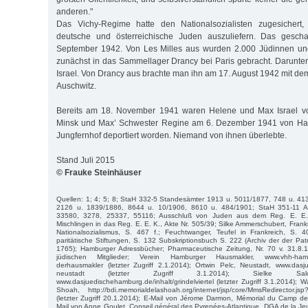
anderen."
Das Vichy-Regime hatte den Nationalsozialisten zugesichert,
deutsche und österreichische Juden auszuliefern. Das gesc
September 1942. Von Les Milles aus wurden 2.000 Jüdinnen un
zunächst in das Sammellager Drancy bei Paris gebracht. Darunte
Israel. Von Drancy aus brachte man ihn am 17. August 1942 mit de
Auschwitz.
Bereits am 18. November 1941 waren Helene und Max Israel 
Minsk und Max’ Schwester Regine am 6. Dezember 1941 von Ha
Jungfernhof deportiert worden. Niemand von ihnen überlebte.
Stand Juli 2015
© Frauke Steinhäuser
Quellen: 1; 4; 5; 8; StaH 332-5 Standesämter 1913 u. 5011/1877, 748 u. 41
2126 u. 1839/1886, 8644 u. 10/1906, 8610 u. 484/1901; StaH 351-11 A
33580, 3278, 25337, 55116; Ausschluß von Juden aus dem Reg. E. E.
Mischlingen in das Reg. E. E. K., Akte Nr. 505/39; Silke Ammerschubert, Frank
Nationalsozialismus, S. 467 f.; Feuchtwanger, Teufel in Frankreich, S. 
paritätische Stiftungen, S. 132 Subskriptionsbuch S. 222 (Archiv der der Pat
1765); Hamburger Adressbücher; Pharmaceutische Zeitung, Nr. 70 v. 31.8.
jüdischen Mitglieder; Verein Hamburger Hausmakler, www.vhh-hamburg
derhausmakler (letzter Zugriff 2.1.2014); Ortwin Pelc, Neustadt, www.dasj
neustadt (letzter Zugriff 3.1.2014); Sielke Salomo
www.dasjuedischehamburg.de/inhalt/grindelviertel (letzter Zugriff 3.1.2014); Wa
Shoah, http://bdi.memorialdelashoah.org/internet/jsp/core/MmsRedirector.
(letzter Zugriff 20.1.2014); E-Mail von Jérome Darmon, Mémorial du Camp de
Mail von Anne Goulet, Conseil général des Pyrenées-Atlantique, DGA de la Jeu