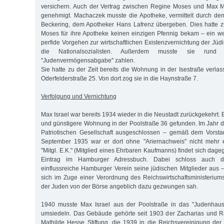
versichern. Auch der Vertrag zwischen Regine Moses und Max 
genehmigt. Machaczek musste die Apotheke, vermittelt durch de
Beckering, dem Apotheker Hans Lafrenz übergeben. Dies hatte z
Moses für ihre Apotheke keinen einzigen Pfennig bekam – ein wei
perfide Vorgehen zur wirtschaftlichen Existenzvernichtung der Jü
die Nationalsozialisten. Außerdem musste sie rund 
"Judenvermögensabgabe" zahlen.
Sie hatte zu der Zeit bereits die Wohnung in der Isestraße verla
Oderfelderstraße 25. Von dort zog sie in die Haynstraße 7.
Verfolgung und Vernichtung
Max Israel war bereits 1934 wieder in die Neustadt zurückgekehrt. E
und günstigere Wohnung in der Poolstraße 36 gefunden. Im Jahr d
Patriotischen Gesellschaft ausgeschlossen – gemäß dem Vorst
September 1935 war er dort ohne "Ariernachweis" nicht mehr 
"Mitgl. E.K." (Mitglied eines Ehrbaren Kaufmanns) findet sich dag
Eintrag im Hamburger Adressbuch. Dabei schloss auch die
einflussreiche Hamburger Verein seine jüdischen Mitglieder aus –
sich im Zuge einer Verordnung des Reichswirtschaftsministeriu
der Juden von der Börse angeblich dazu gezwungen sah.
1940 musste Max Israel aus der Poolstraße in das "Judenhaus"
umsiedeln. Das Gebäude gehörte seit 1903 der Zacharias und 
Mathilde Hesse Stiftung, die 1939 in die Reichsvereinigung de