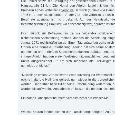
Die Polizei setzte die Befragung der geschiedenen Ehefrau in
Hansastraße 21 fort. Die Heirat von Adolph Israel mit der nic
Bremerin Agnes Wilhelmine
Veronika
Bartusch (1896–1964 Hambur
1925 in Bremen stattgefunden. Zu der Zeit lebte Veronika Bartusch
Beruf sie ausübte, ist nicht bekannt. Auf der Heiratsurkund
Berufsbezeichnung Prokurist, wo er beschäftigt war, erfuhren wir nic
Doch zurück zur Befragung, in der sie folgendes schilderte:
nichtarischen Abstammung meines Mannes die Scheidung einger
Januar 1941 rechtskräftig wurde. Einen Tag später besuchte mic
führten eine normale Unterhaltung. Adolph hat sich seine Abst
genommen und mehrfach Selbstmordgedanken geäußert. Andere
infrage. Adolph hat den ersten Weltkrieg mitgemacht, war Leutnan
Kreuz ausgezeichnet. Er hat sich mehrfach als Freiwilliger 
gemeldet, erfolglos."
"Mischlinge ersten Grades" waren zwar kurzzeitig zur Wehrmacht
etliche hatte die Hoffnung gehegt, nun wieder in die bürgerliche
werden. Dann aber hatte Hitler seine Entscheidung widerrufen, 
wurden bis auf wenige Ausnahmen entlassen, die übrigen nicht rekru
Ein halbes Jahr später heiratete Veronika Israel ein zweites Mal.
Welche Spuren fanden sich zu den Familienangehörigen? Zu Louis