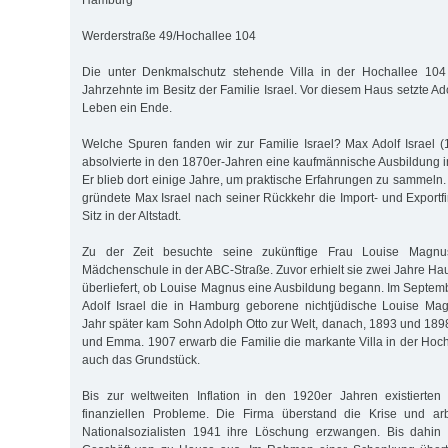
Hamburg
Werderstraße 49/Hochallee 104
Die unter Denkmalschutz stehende Villa in der Hochallee 104 
Jahrzehnte im Besitz der Familie Israel. Vor diesem Haus setzte Ad
Leben ein Ende.
Welche Spuren fanden wir zur Familie Israel? Max Adolf Israel (
absolvierte in den 1870er-Jahren eine kaufmännische Ausbildung 
Er blieb dort einige Jahre, um praktische Erfahrungen zu sammel
gründete Max Israel nach seiner Rückkehr die Import- und Exportfi
Sitz in der Altstadt.
Zu der Zeit besuchte seine zukünftige Frau Louise Magn
Mädchenschule in der ABC-Straße. Zuvor erhielt sie zwei Jahre Hausu
überliefert, ob Louise Magnus eine Ausbildung begann. Im Septem
Adolf Israel die in Hamburg geborene nichtjüdische Louise Ma
Jahr später kam Sohn Adolph Otto zur Welt, danach, 1893 und 189
und Emma. 1907 erwarb die Familie die markante Villa in der Hoc
auch das Grundstück.
Bis zur weltweiten Inflation in den 1920er Jahren existierten
finanziellen Probleme. Die Firma überstand die Krise und arbe
Nationalsozialisten 1941 ihre Löschung erzwangen. Bis dahin 