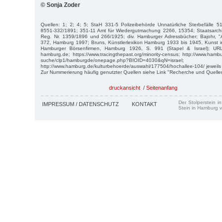
© Sonja Zoder
Quellen: 1; 2; 4; 5; StaH 331-5 Polizeibehörde Unnatürliche Sterbefälle 5
8551-332/1891; 351-11 Amt für Wiedergutmachung 2266, 15354; Staatsarchiv
Reg. Nr. 1359/1896 und 266/1925; div. Hamburger Adressbücher; Bajohr, "A
372, Hamburg 1997; Bruns, Künstlerlexikon Hamburg 1933 bis 1945, Kunst in
Hamburger Börsenfirmen, Hamburg 1926, S. 991 (Stapel & Israel); URL: h
hamburg.de; https://www.tracingthepast.org/minority-census; http://www.hambu
suche/clp1/hamburgde/onepage.php?BIOID=4030&qN=israel;
http://www.hamburg.de/kulturbehoerde/auswahl/177504/hochallee-104/ jeweils
Zur Nummerierung häufig genutzter Quellen siehe Link "Recherche und Quelle
druckansicht
/
Seitenanfang
Der Stolperstein i
IMPRESSUM / DATENSCHUTZ
KONTAKT
Stein in Hamburg v