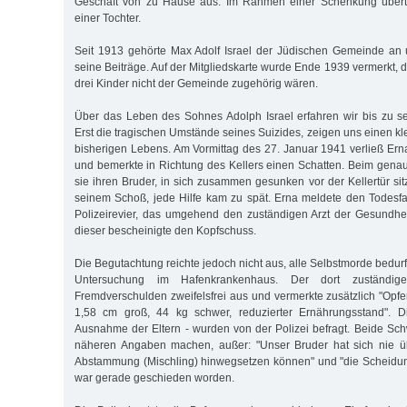
Geschäft von zu Hause aus. Im Rahmen einer Schenkung über
einer Tochter.
Seit 1913 gehörte Max Adolf Israel der Jüdischen Gemeinde an 
seine Beiträge. Auf der Mitgliedskarte wurde Ende 1939 vermerkt, 
drei Kinder nicht der Gemeinde zugehörig wären.
Über das Leben des Sohnes Adolph Israel erfahren wir bis zu s
Erst die tragischen Umstände seines Suizides, zeigen uns einen kl
bisherigen Lebens. Am Vormittag des 27. Januar 1941 verließ Erna
und bemerkte in Richtung des Kellers einen Schatten. Beim gen
sie ihren Bruder, in sich zusammen gesunken vor der Kellertür sitz
seinem Schoß, jede Hilfe kam zu spät. Erna meldete den Todesf
Polizeirevier, das umgehend den zuständigen Arzt der Gesundhei
dieser bescheinigte den Kopfschuss.
Die Begutachtung reichte jedoch nicht aus, alle Selbstmorde bedu
Untersuchung im Hafenkrankenhaus. Der dort zuständige
Fremdverschulden zweifelsfrei aus und vermerkte zusätzlich "Opf
1,58 cm groß, 44 kg schwer, reduzierter Ernährungsstand". D
Ausnahme der Eltern - wurden von der Polizei befragt. Beide Sc
näheren Angaben machen, außer: "Unser Bruder hat sich nie üb
Abstammung (Mischling) hinwegsetzen können" und "die Scheidun
war gerade geschieden worden.