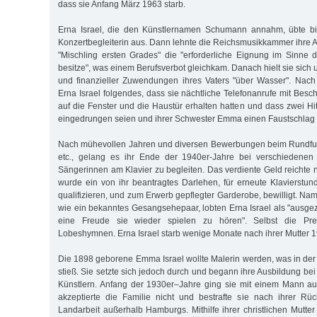
dass sie Anfang März 1963 starb.
Erna Israel, die den Künstlernamen Schumann annahm, übte bi
Konzertbegleiterin aus. Dann lehnte die Reichsmusikkammer ihre A
"Mischling ersten Grades" die "erforderliche Eignung im Sinne d
besitze", was einem Berufsverbot gleichkam. Danach hielt sie sich 
und finanzieller Zuwendungen ihres Vaters "über Wasser". Nach
Erna Israel folgendes, dass sie nächtliche Telefonanrufe mit Bes
auf die Fenster und die Haustür erhalten hatten und dass zwei Hi
eingedrungen seien und ihrer Schwester Emma einen Faustschlag v
Nach mühevollen Jahren und diversen Bewerbungen beim Rundfun
etc., gelang es ihr Ende der 1940er-Jahre bei verschiedenen 
Sängerinnen am Klavier zu begleiten. Das verdiente Geld reichte n
wurde ein von ihr beantragtes Darlehen, für erneute Klavierstun
qualifizieren, und zum Erwerb gepflegter Garderobe, bewilligt. Namh
wie ein bekanntes Gesangsehepaar, lobten Erna Israel als "ausgez
eine Freude sie wieder spielen zu hören". Selbst die Pre
Lobeshymnen. Erna Israel starb wenige Monate nach ihrer Mutter 
Die 1898 geborene Emma Israel wollte Malerin werden, was in der
stieß. Sie setzte sich jedoch durch und begann ihre Ausbildung b
Künstlern. Anfang der 1930er–Jahre ging sie mit einem Mann au
akzeptierte die Familie nicht und bestrafte sie nach ihrer Rü
Landarbeit außerhalb Hamburgs. Mithilfe ihrer christlichen Mutte