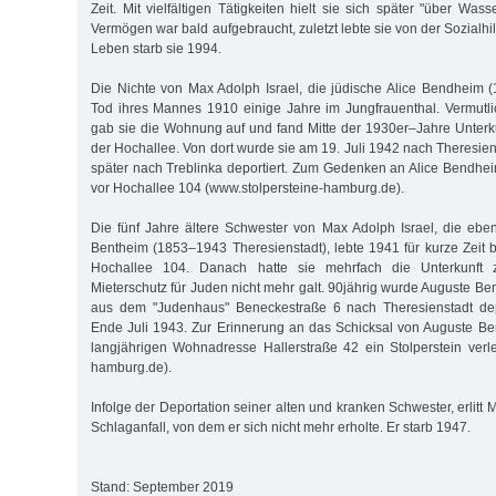
Zeit. Mit vielfältigen Tätigkeiten hielt sie sich später "über Wass
Vermögen war bald aufgebraucht, zuletzt lebte sie von der Sozialh
Leben starb sie 1994.
Die Nichte von Max Adolph Israel, die jüdische Alice Bendheim 
Tod ihres Mannes 1910 einige Jahre im Jungfrauenthal. Vermutl
gab sie die Wohnung auf und fand Mitte der 1930er–Jahre Unterku
der Hochallee. Von dort wurde sie am 19. Juli 1942 nach Theresie
später nach Treblinka deportiert. Zum Gedenken an Alice Bendheim
vor Hochallee 104 (www.stolpersteine-hamburg.de).
Die fünf Jahre ältere Schwester von Max Adolph Israel, die eben
Bentheim (1853–1943 Theresienstadt), lebte 1941 für kurze Zeit b
Hochallee 104. Danach hatte sie mehrfach die Unterkunft 
Mieterschutz für Juden nicht mehr galt. 90jährig wurde Auguste B
aus dem "Judenhaus" Beneckestraße 6 nach Theresienstadt depor
Ende Juli 1943. Zur Erinnerung an das Schicksal von Auguste Be
langjährigen Wohnadresse Hallerstraße 42 ein Stolperstein verle
hamburg.de).
Infolge der Deportation seiner alten und kranken Schwester, erlitt 
Schlaganfall, von dem er sich nicht mehr erholte. Er starb 1947.
Stand: September 2019