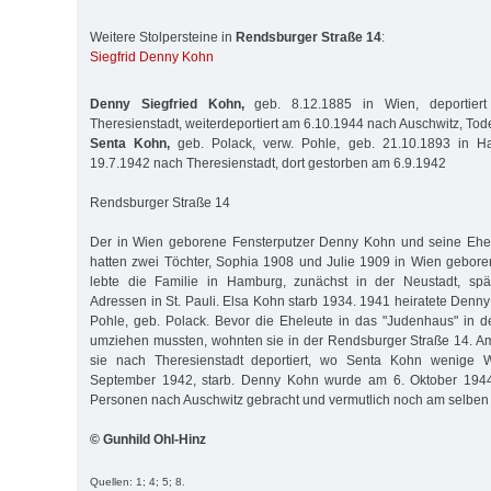
Weitere Stolpersteine in
Rendsburger Straße 14
:
Siegfrid Denny Kohn
Denny Siegfried Kohn,
geb. 8.12.1885 in Wien, deportier
Theresienstadt, weiterdeportiert am 6.10.1944 nach Auschwitz, T
Senta Kohn,
geb. Polack, verw. Pohle, geb. 21.10.1893 in Ha
19.7.1942 nach Theresienstadt, dort gestorben am 6.9.1942
Rendsburger Straße 14
Der in Wien geborene Fensterputzer Denny Kohn und seine Ehefr
hatten zwei Töchter, Sophia 1908 und Julie 1909 in Wien gebor
lebte die Familie in Hamburg, zunächst in der Neustadt, spä
Adressen in St. Pauli. Elsa Kohn starb 1934. 1941 heiratete Denn
Pohle, geb. Polack. Bevor die Eheleute in das "Judenhaus" in d
umziehen mussten, wohnten sie in der Rendsburger Straße 14. A
sie nach Theresienstadt deportiert, wo Senta Kohn wenige 
September 1942, starb. Denny Kohn wurde am 6. Oktober 19
Personen nach Auschwitz gebracht und vermutlich noch am selben
© Gunhild Ohl-Hinz
Quellen: 1; 4; 5; 8.