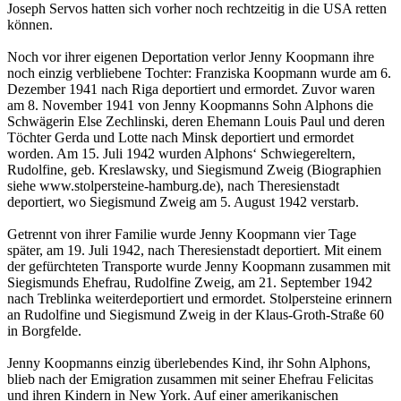
Joseph Servos hatten sich vorher noch rechtzeitig in die USA retten
können.
Noch vor ihrer eigenen Deportation verlor Jenny Koopmann ihre
noch einzig verbliebene Tochter: Franziska Koopmann wurde am 6.
Dezember 1941 nach Riga deportiert und ermordet. Zuvor waren
am 8. November 1941 von Jenny Koopmanns Sohn Alphons die
Schwägerin Else Zechlinski, deren Ehemann Louis Paul und deren
Töchter Gerda und Lotte nach Minsk deportiert und ermordet
worden. Am 15. Juli 1942 wurden Alphons‘ Schwiegereltern,
Rudolfine, geb. Kreslawsky, und Siegismund Zweig (Biographien
siehe www.stolpersteine-hamburg.de), nach Theresienstadt
deportiert, wo Siegismund Zweig am 5. August 1942 verstarb.
Getrennt von ihrer Familie wurde Jenny Koopmann vier Tage
später, am 19. Juli 1942, nach Theresienstadt deportiert. Mit einem
der gefürchteten Transporte wurde Jenny Koopmann zusammen mit
Siegismunds Ehefrau, Rudolfine Zweig, am 21. September 1942
nach Treblinka weiterdeportiert und ermordet. Stolpersteine erinnern
an Rudolfine und Siegismund Zweig in der Klaus-Groth-Straße 60
in Borgfelde.
Jenny Koopmanns einzig überlebendes Kind, ihr Sohn Alphons,
blieb nach der Emigration zusammen mit seiner Ehefrau Felicitas
und ihren Kindern in New York. Auf einer amerikanischen