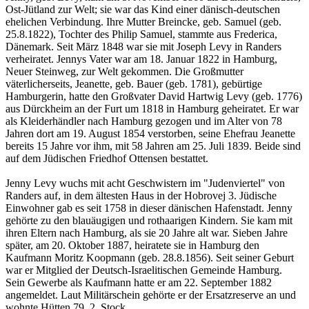
Ost-Jütland zur Welt; sie war das Kind einer dänisch-deutschen
ehelichen Verbindung. Ihre Mutter Breincke, geb. Samuel (geb.
25.8.1822), Tochter des Philip Samuel, stammte aus Frederica,
Dänemark. Seit März 1848 war sie mit Joseph Levy in Randers
verheiratet. Jennys Vater war am 18. Januar 1822 in Hamburg,
Neuer Steinweg, zur Welt gekommen. Die Großmutter
väterlicherseits, Jeanette, geb. Bauer (geb. 1781), gebürtige
Hamburgerin, hatte den Großvater David Hartwig Levy (geb. 1776)
aus Dürckheim an der Furt um 1818 in Hamburg geheiratet. Er war
als Kleiderhändler nach Hamburg gezogen und im Alter von 78
Jahren dort am 19. August 1854 verstorben, seine Ehefrau Jeanette
bereits 15 Jahre vor ihm, mit 58 Jahren am 25. Juli 1839. Beide sind
auf dem Jüdischen Friedhof Ottensen bestattet.
Jenny Levy wuchs mit acht Geschwistern im "Judenviertel" von
Randers auf, in dem ältesten Haus in der Hobrovej 3. Jüdische
Einwohner gab es seit 1758 in dieser dänischen Hafenstadt. Jenny
gehörte zu den blauäugigen und rothaarigen Kindern. Sie kam mit
ihren Eltern nach Hamburg, als sie 20 Jahre alt war. Sieben Jahre
später, am 20. Oktober 1887, heiratete sie in Hamburg den
Kaufmann Moritz Koopmann (geb. 28.8.1856). Seit seiner Geburt
war er Mitglied der Deutsch-Israelitischen Gemeinde Hamburg.
Sein Gewerbe als Kaufmann hatte er am 22. September 1882
angemeldet. Laut Militärschein gehörte er der Ersatzreserve an und
wohnte Hütten 79, 2. Stock.