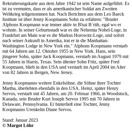
Rekrutierungskarte aus dem Jahre 1942 ist sein Name aufgeführt. Es
ist zu vermuten, dass er als amerikanischer Soldat am Zweiten
Weltkrieg teilgenommen hat. Nach Berichten aus dem Leo Baeck
Institute ist über Jenny Koopmanns Sohn zu erfahren: "Bruder
Alphons Koopmann war immer aktiv in Bŉai B᾽rith, egal wo er
wohnte. In seiner Geburtsstadt war es die Nehemia Nobel-Loge, in
Frankfurt am Main war es die Markus Horowitz-Loge, und sofort
nach seiner Ankunft in Amerika, trat er in die Manhattan-
Washington Lodge in New York ein." Alphons Koopmann verstarb
mit 64 Jahren am 12. Oktober 1955 in New York. Hans, sein
jüngerer Sohn, später Jack Koopmann, verstarb im August 1979 mit
55 Jahren in Harris, Texas. Sein ältester Sohn Fritz, später Fred
Koopmann, blieb in den USA und verstarb im April 2004 im Alter
von 82 Jahren in Bergen, New Jersey.
Jenny Koopmanns weitere Enkelsöhne, die Söhne ihrer Tochter
Martha, überlebten ebenfalls in den USA. Heinz, später Henry
Servos, verstarb mit 45 Jahren, am 20. Februar 1966, in Woodstock,
Kanada, sein Bruder Kurt Joseph Servos 1995 mit 70 Jahren in
Delaware, Pennsylvania. Er hinterließ eine Tochter, Jenny
Koopmanns Urenkelin Diane Servos.
Stand: Januar 2023
© Margot Löhr