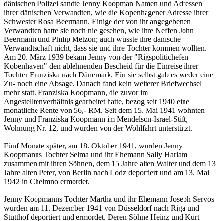
dänischen Polizei sandte Jenny Koopman Namen und Adressen
ihrer dänischen Verwandten, wie die Kopenhagener Adresse ihrer
Schwester Rosa Beermann. Einige der von ihr angegebenen
Verwandten hatte sie noch nie gesehen, wie ihre Neffen John
Beermann und Philip Metzon; auch wusste ihre dänische
Verwandtschaft nicht, dass sie und ihre Tochter kommen wollten.
Am 20. März 1939 bekam Jenny von der "Rigspolitichefen
Kobenhaven" den ablehnenden Bescheid für die Einreise ihrer
Tochter Franziska nach Dänemark. Für sie selbst gab es weder eine
Zu- noch eine Absage. Danach fand kein weiterer Briefwechsel
mehr statt. Franziska Koopmann, die zuvor im
Angestelltenverhältnis gearbeitet hatte, bezog seit 1940 eine
monatliche Rente von 56,- RM. Seit dem 15. Mai 1941 wohnten
Jenny und Franziska Koopmann im Mendelson-Israel-Stift,
Wohnung Nr. 12, und wurden von der Wohlfahrt unterstützt.
Fünf Monate später, am 18. Oktober 1941, wurden Jenny
Koopmanns Tochter Selma und ihr Ehemann Sally Harlam
zusammen mit ihren Söhnen, dem 15 Jahre alten Walter und dem 13
Jahre alten Peter, von Berlin nach Lodz deportiert und am 13. Mai
1942 in Chelmno ermordet.
Jenny Koopmanns Tochter Martha und ihr Ehemann Joseph Servos
wurden am 11. Dezember 1941 von Düsseldorf nach Riga und
Stutthof deportiert und ermordet. Deren Söhne Heinz und Kurt