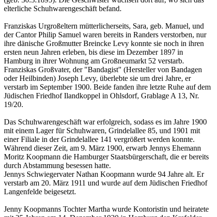
elterliche Schuhwarengeschäft befand.
Franziskas Urgroßeltern mütterlicherseits, Sara, geb. Manuel, und
der Cantor Philip Samuel waren bereits in Randers verstorben, nur
ihre dänische Großmutter Breincke Levy konnte sie noch in ihren
ersten neun Jahren erleben, bis diese im Dezember 1897 in
Hamburg in ihrer Wohnung am Großneumarkt 52 verstarb.
Franziskas Großvater, der "Bandagist" (Hersteller von Bandagen
oder Heilbinden) Joseph Levy, überlebte sie um drei Jahre, er
verstarb im September 1900. Beide fanden ihre letzte Ruhe auf dem
Jüdischen Friedhof Ilandkoppel in Ohlsdorf, Grablage A 13, Nr.
19/20.
Das Schuhwarengeschäft war erfolgreich, sodass es im Jahre 1900
mit einem Lager für Schuhwaren, Grindelallee 85, und 1901 mit
einer Filiale in der Grindelallee 141 vergrößert werden konnte.
Während dieser Zeit, am 9. März 1900, erwarb Jennys Ehemann
Moritz Koopmann die Hamburger Staatsbürgerschaft, die er bereits
durch Abstammung besessen hatte.
Jennys Schwiegervater Nathan Koopmann wurde 94 Jahre alt. Er
verstarb am 20. März 1911 und wurde auf dem Jüdischen Friedhof
Langenfelde beigesetzt.
Jenny Koopmanns Tochter Martha wurde Kontoristin und heiratete