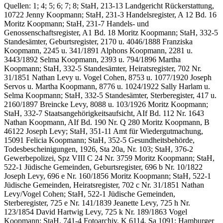
Quellen: 1; 4; 5; 6; 7; 8; StaH, 213-13 Landgericht Rückerstattung,
10722 Jenny Koopmann; StaH, 231-3 Handelsregister, A 12 Bd. 16
Moritz Koopmann; StaH, 231-7 Handels- und
Genossenschaftsregister, A1 Bd. 18 Moritz Koopmann; StaH, 332-5
Standesämter, Geburtsregister, 2170 u. 4046/1888 Franziska
Koopmann, 2245 u. 341/1891 Alphons Koopmann, 2281 u.
3443/1892 Selma Koopmann, 2393 u. 794/1896 Martha
Koopmann; StaH, 332-5 Standesämter, Heiratsregister, 702 Nr.
31/1851 Nathan Levy u. Vogel Cohen, 8753 u. 1077/1920 Joseph
Servos u. Martha Koopmann, 8776 u. 1024/1922 Sally Harlam u.
Selma Koopmann; StaH, 332-5 Standesämter, Sterberegister, 417 u.
2160/1897 Breincke Levy, 8088 u. 103/1926 Moritz Koopmann;
StaH, 332-7 Staatsangehörigkeitsaufsicht, AIf Bd. 112 Nr. 1643
Nathan Koopmann, AIf Bd. 190 Nr. Q 280 Moritz Koopmann, B
46122 Joseph Levy; StaH, 351-11 Amt für Wiedergutmachung,
15091 Felicia Koopmann; StaH, 352-5 Gesundheitsbehörde,
Todesbescheinigungen, 1926, Sta 20a, Nr. 103; StaH, 376-2
Gewerbepolizei, Spz VIII C 24 Nr. 3759 Moritz Koopmann; StaH,
522-1 Jüdische Gemeinden, Geburtsregister, 696 b Nr. 10/1822
Joseph Levy, 696 e Nr. 160/1856 Moritz Koopmann; StaH, 522-1
Jüdische Gemeinden, Heiratsregister, 702 c Nr. 31/1851 Nathan
Levy/Vogel Cohen; StaH, 522-1 Jüdische Gemeinden,
Sterberegister, 725 e Nr. 141/1839 Jeanette Levy, 725 h Nr.
123/1854 David Hartwig Levy, 725 k Nr. 189/1863 Vogel
Koopmann; StaH, 741-4 Fotoarchiv, K 6114, Sa 1091; Hamburger