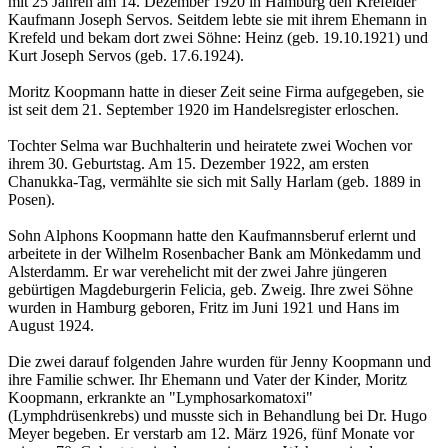
mit 25 Jahren am 14. Dezember 1920 in Hamburg den Krefelder
Kaufmann Joseph Servos. Seitdem lebte sie mit ihrem Ehemann in
Krefeld und bekam dort zwei Söhne: Heinz (geb. 19.10.1921) und
Kurt Joseph Servos (geb. 17.6.1924).
Moritz Koopmann hatte in dieser Zeit seine Firma aufgegeben, sie
ist seit dem 21. September 1920 im Handelsregister erloschen.
Tochter Selma war Buchhalterin und heiratete zwei Wochen vor
ihrem 30. Geburtstag. Am 15. Dezember 1922, am ersten
Chanukka-Tag, vermählte sie sich mit Sally Harlam (geb. 1889 in
Posen).
Sohn Alphons Koopmann hatte den Kaufmannsberuf erlernt und
arbeitete in der Wilhelm Rosenbacher Bank am Mönkedamm und
Alsterdamm. Er war verehelicht mit der zwei Jahre jüngeren
gebürtigen Magdeburgerin Felicia, geb. Zweig. Ihre zwei Söhne
wurden in Hamburg geboren, Fritz im Juni 1921 und Hans im
August 1924.
Die zwei darauf folgenden Jahre wurden für Jenny Koopmann und
ihre Familie schwer. Ihr Ehemann und Vater der Kinder, Moritz
Koopmann, erkrankte an "Lymphosarkomatoxi"
(Lymphdrüsenkrebs) und musste sich in Behandlung bei Dr. Hugo
Meyer begeben. Er verstarb am 12. März 1926, fünf Monate vor