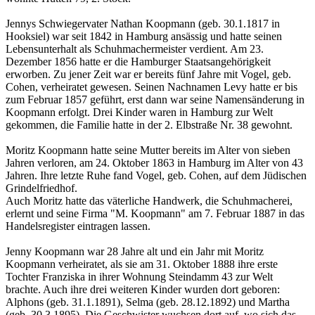
Jennys Schwiegervater Nathan Koopmann (geb. 30.1.1817 in
Hooksiel) war seit 1842 in Hamburg ansässig und hatte seinen
Lebensunterhalt als Schuhmachermeister verdient. Am 23.
Dezember 1856 hatte er die Hamburger Staatsangehörigkeit
erworben. Zu jener Zeit war er bereits fünf Jahre mit Vogel, geb.
Cohen, verheiratet gewesen. Seinen Nachnamen Levy hatte er bis
zum Februar 1857 geführt, erst dann war seine Namensänderung in
Koopmann erfolgt. Drei Kinder waren in Hamburg zur Welt
gekommen, die Familie hatte in der 2. Elbstraße Nr. 38 gewohnt.
Moritz Koopmann hatte seine Mutter bereits im Alter von sieben
Jahren verloren, am 24. Oktober 1863 in Hamburg im Alter von 43
Jahren. Ihre letzte Ruhe fand Vogel, geb. Cohen, auf dem Jüdischen
Grindelfriedhof.
Auch Moritz hatte das väterliche Handwerk, die Schuhmacherei,
erlernt und seine Firma "M. Koopmann" am 7. Februar 1887 in das
Handelsregister eintragen lassen.
Jenny Koopmann war 28 Jahre alt und ein Jahr mit Moritz
Koopmann verheiratet, als sie am 31. Oktober 1888 ihre erste
Tochter Franziska in ihrer Wohnung Steindamm 43 zur Welt
brachte. Auch ihre drei weiteren Kinder wurden dort geboren:
Alphons (geb. 31.1.1891), Selma (geb. 28.12.1892) und Martha
(geb. 30.3.1895). Die Geschwister wuchsen dort auf, wo sich das