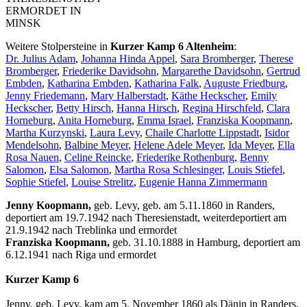
ERMORDET IN
MINSK
Weitere Stolpersteine in
Kurzer Kamp 6 Altenheim
:
Dr. Julius Adam
,
Johanna Hinda Appel
,
Sara Bromberger
,
Therese
Bromberger
,
Friederike Davidsohn
,
Margarethe Davidsohn
,
Gertrud
Embden
,
Katharina Embden
,
Katharina Falk
,
Auguste Friedburg
,
Jenny Friedemann
,
Mary Halberstadt
,
Käthe Heckscher
,
Emily
Heckscher
,
Betty Hirsch
,
Hanna Hirsch
,
Regina Hirschfeld
,
Clara
Horneburg
,
Anita Horneburg
,
Emma Israel
,
Franziska Koopmann
,
Martha Kurzynski
,
Laura Levy
,
Chaile Charlotte Lippstadt
,
Isidor
Mendelsohn
,
Balbine Meyer
,
Helene Adele Meyer
,
Ida Meyer
,
Ella
Rosa Nauen
,
Celine Reincke
,
Friederike Rothenburg
,
Benny
Salomon
,
Elsa Salomon
,
Martha Rosa Schlesinger
,
Louis Stiefel
,
Sophie Stiefel
,
Louise Strelitz
,
Eugenie Hanna Zimmermann
Jenny Koopmann,
geb. Levy, geb. am 5.11.1860 in Randers,
deportiert am 19.7.1942 nach Theresienstadt, weiterdeportiert am
21.9.1942 nach Treblinka und ermordet
Franziska Koopmann,
geb. 31.10.1888 in Hamburg, deportiert am
6.12.1941 nach Riga und ermordet
Kurzer Kamp 6
Jenny, geb. Levy, kam am 5. November 1860 als Dänin in Randers,