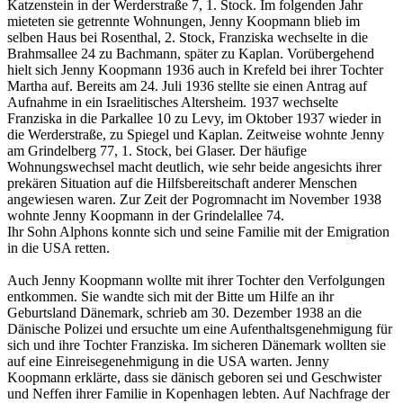
Katzenstein in der Werderstraße 7, 1. Stock. Im folgenden Jahr
mieteten sie getrennte Wohnungen, Jenny Koopmann blieb im
selben Haus bei Rosenthal, 2. Stock, Franziska wechselte in die
Brahmsallee 24 zu Bachmann, später zu Kaplan. Vorübergehend
hielt sich Jenny Koopmann 1936 auch in Krefeld bei ihrer Tochter
Martha auf. Bereits am 24. Juli 1936 stellte sie einen Antrag auf
Aufnahme in ein Israelitisches Altersheim. 1937 wechselte
Franziska in die Parkallee 10 zu Levy, im Oktober 1937 wieder in
die Werderstraße, zu Spiegel und Kaplan. Zeitweise wohnte Jenny
am Grindelberg 77, 1. Stock, bei Glaser. Der häufige
Wohnungswechsel macht deutlich, wie sehr beide angesichts ihrer
prekären Situation auf die Hilfsbereitschaft anderer Menschen
angewiesen waren. Zur Zeit der Pogromnacht im November 1938
wohnte Jenny Koopmann in der Grindelallee 74.
Ihr Sohn Alphons konnte sich und seine Familie mit der Emigration
in die USA retten.
Auch Jenny Koopmann wollte mit ihrer Tochter den Verfolgungen
entkommen. Sie wandte sich mit der Bitte um Hilfe an ihr
Geburtsland Dänemark, schrieb am 30. Dezember 1938 an die
Dänische Polizei und ersuchte um eine Aufenthaltsgenehmigung für
sich und ihre Tochter Franziska. Im sicheren Dänemark wollten sie
auf eine Einreisegenehmigung in die USA warten. Jenny
Koopmann erklärte, dass sie dänisch geboren sei und Geschwister
und Neffen ihrer Familie in Kopenhagen lebten. Auf Nachfrage der