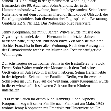
seinem 70. Geburtstag in der gemeinsamen Wohnung in der
Bismarckstraße 90. Auch sein Sohn Alphons, der in der
Hammerlandstraße 47 wohnte, hatte ihm beigestanden. Seine letzte
Ruhe fand er auf dem Jüdischen Friedhof Ilandkoppel Ohlsdorf, die
Beerdigungsbrüderschaft übernahm drei Tage später die Bestattung,
Grablage ZZ 9, Nr. 122. Das Nebengrab blieb reserviert.
Jenny Koopmann, die mit 65 Jahren Witwe wurde, musste den
Zigarrengroßhandel, den ihr Ehemann in den letzten Jahren
betrieben hatte, aufgeben. Nur noch kurze Zeit blieb sie mit ihrer
Tochter Franziska in ihrer alten Wohnung. Nach dem Auszug aus
der Bismarckstraße wechselten Mutter und Tochter häufiger die
Wohnungen.
Zunächst zogen sie zu Tochter Selma in die Isestraße 23, 3. Stock.
Deren Sohn Walter wurde vier Monate nach dem Tod seines
Großvaters im Juli 1926 in Hamburg geboren. Selma Harlam lebte
in der folgenden Zeit mit ihrer Familie in Berlin, wo ihr zweiter
Sohn Peter im Juni 1928 auf die Welt kam. Jenny Koopmann wurde
in dieser wirtschaftlich schweren Zeit von ihren Kindern
unterhalten.
1930 verließ auch ihr drittes Kind Hamburg. Sohn Alphons
Koopmann zog mit seiner Familie nach Frankfurt am Main. 1935
wohnte Jenny Koopmann mit Franziska zur Untermiete bei Dr.