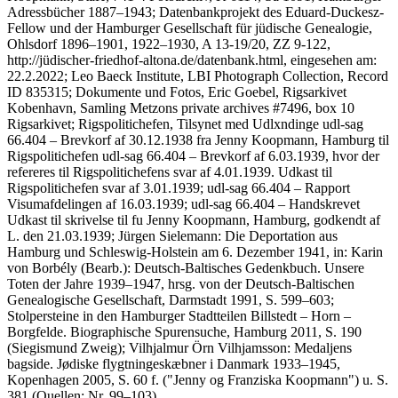
Adressbücher 1887–1943; Datenbankprojekt des Eduard-Duckesz-
Fellow und der Hamburger Gesellschaft für jüdische Genealogie,
Ohlsdorf 1896–1901, 1922–1930, A 13-19/20, ZZ 9-122,
http://jüdischer-friedhof-altona.de/datenbank.html, eingesehen am:
22.2.2022; Leo Baeck Institute, LBI Photograph Collection, Record
ID 835315; Dokumente und Fotos, Eric Goebel, Rigsarkivet
Kobenhavn, Samling Metzons private archives #7496, box 10
Rigsarkivet; Rigspolitichefen, Tilsynet med Udlxndinge udl-sag
66.404 – Brevkorf af 30.12.1938 fra Jenny Koopmann, Hamburg til
Rigspolitichefen udl-sag 66.404 – Brevkorf af 6.03.1939, hvor der
refereres til Rigspolitichefens svar af 4.01.1939. Udkast til
Rigspolitichefen svar af 3.01.1939; udl-sag 66.404 – Rapport
Visumafdelingen af 16.03.1939; udl-sag 66.404 – Handskrevet
Udkast til skrivelse til fu Jenny Koopmann, Hamburg, godkendt af
L. den 21.03.1939; Jürgen Sielemann: Die Deportation aus
Hamburg und Schleswig-Holstein am 6. Dezember 1941, in: Karin
von Borbély (Bearb.): Deutsch-Baltisches Gedenkbuch. Unsere
Toten der Jahre 1939–1947, hrsg. von der Deutsch-Baltischen
Genealogische Gesellschaft, Darmstadt 1991, S. 599–603;
Stolpersteine in den Hamburger Stadtteilen Billstedt – Horn –
Borgfelde. Biographische Spurensuche, Hamburg 2011, S. 190
(Siegismund Zweig); Vilhjalmur Örn Vilhjamsson: Medaljens
bagside. Jødiske flygtningeskæbner i Danmark 1933–1945,
Kopenhagen 2005, S. 60 f. ("Jenny og Franziska Koopmann") u. S.
381 (Quellen: Nr. 99–103).