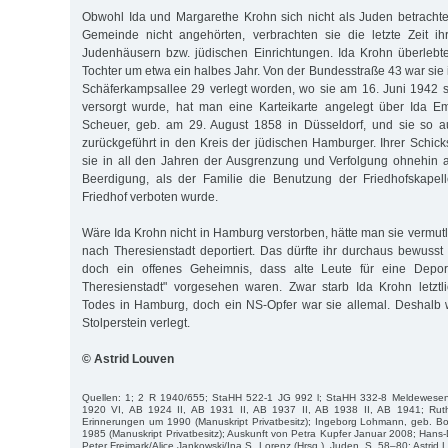
Obwohl Ida und Margarethe Krohn sich nicht als Juden betracht
Gemeinde nicht angehörten, verbrachten sie die letzte Zeit i
Judenhäusern bzw. jüdischen Einrichtungen. Ida Krohn überlebte
Tochter um etwa ein halbes Jahr. Von der Bundesstraße 43 war sie 
Schäferkampsallee 29 verlegt worden, wo sie am 16. Juni 1942 st
versorgt wurde, hat man eine Karteikarte angelegt über Ida Em
Scheuer, geb. am 29. August 1858 in Düsseldorf, und sie so 
zurückgeführt in den Kreis der jüdischen Hamburger. Ihrer Schick
sie in all den Jahren der Ausgrenzung und Verfolgung ohnehin a
Beerdigung, als der Familie die Benutzung der Friedhofskapel
Friedhof verboten wurde.
Wäre Ida Krohn nicht in Hamburg verstorben, hätte man sie vermut
nach Theresienstadt deportiert. Das dürfte ihr durchaus bewuss
doch ein offenes Geheimnis, dass alte Leute für eine Deporta
Theresienstadt" vorgesehen waren. Zwar starb Ida Krohn letztli
Todes in Hamburg, doch ein NS-Opfer war sie allemal. Deshalb 
Stolperstein verlegt.
© Astrid Louven
Quellen: 1; 2 R 1940/655; StaHH 522-1 JG 992 l; StaHH 332-8 Meldewese
1920 VI, AB 1924 II, AB 1931 II, AB 1937 II, AB 1938 II, AB 1941; Rut
Erinnerungen um 1990 (Manuskript Privatbesitz); Ingeborg Lohmann, geb. 
1985 (Manuskript Privatbesitz); Auskunft von Petra Kupfer Januar 2008; Hans-
Peter Freimark/Alice Jankowski/Ina S. Lorenz (Hrsg.), Juden, S. 58–80; Astrid 