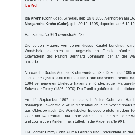
Weitere Stolpersteine in
Rantzaustraße 94
:
Ida Krohn
Ida Krohn (Cohn),
geb. Scheuer, geb. 29.8.1858, verstorben am 16
Margarethe Krohn (Cohn),
geb. 30.12. 1895, deportiert am 6.12.1
Rantzaustraße 94 (Löwenstraße 48)
Die beiden Frauen, von denen dieses Kapitel berichtet, ware
Wandsbek bekannten und angesehenen Familie, nämlich S
Schwägerin des Pastors Bernhard Bothmann, der an der Wan
amtierte.
Margarethe Sophie Auguste Krohn wurde am 30. Dezember 1895 in
Tochter des (Bank-)Kaufmanns Julius Cohn und seiner Ehefrau Ida,
1884 verheirateten Eheleute hatten vier Kinder, außer Margarethe
Schwester Emmy (1886–1979). Die Familie gehörte der christlichen
Am 14. September 1897 meldete sich Julius Cohn von Ham
damaligen Löwenstraße 48 in Marienthal an; eine Woche später 
aus Oldesloe nach. Die Wandsbeker Episode endete mit dem Tod
Cohn am 14. Februar 1904. Ende März d.J. meldete sich seine 
und zog mit den Kindern nach Eilbek in die Papenstraße 99 I.
Die Tochter Emmy Cohn wurde Lehrerin und unterrichtete an der 