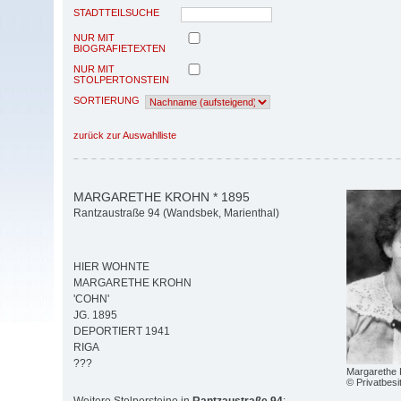
STADTTEILSUCHE
NUR MIT
BIOGRAFIETEXTEN
NUR MIT
STOLPERTONSTEIN
SORTIERUNG
zurück zur Auswahlliste
MARGARETHE KROHN * 1895
Rantzaustraße 94 (Wandsbek, Marienthal)
HIER WOHNTE
MARGARETHE KROHN
'COHN'
JG. 1895
DEPORTIERT 1941
RIGA
???
Margarethe 
© Privatbesi