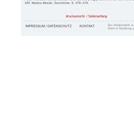
185; Martina Moede, Geschichte, S. 378–379.
druckansicht
/
Seitenanfang
Der Stolperstein i
IMPRESSUM / DATENSCHUTZ
KONTAKT
Stein in Hamburg v