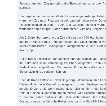
Freunde aus dem Zug geworfen, die Eisenbahnpersonal oder Pa
steckten.
Die Begebenheit war innerhalb der Familie lange unklar geblieben, 
warum ein Zug nach Riga Wandsbek passiert haben sollte. Da er
Forschungserkenntnissen – über Bad Oldesloe geleitet wurde,
wartenden Ahrensburger Juden aufzunehmen, wird das Ereignis nac
Am 9. Dezember erreichte der Zug mit den etwa 750 Hamburgern
aus Bad Oldesloe Riga, genauer gesagt, das Gut Jungfernhof, 
unter erbärmlichsten Bedingungen untergebracht wurden. Dort ve
Krohns Spur.
Der Hinweis hinsichtlich der Namensänderung stammt von Fami
ihn hätte man keine Verbindung zwischen Margarethe Cohn und
Gedenkbuch aufgeführten Margarethe Krohn herstellen und 
Stolperstein für sie verlegen können.
Über Ida Krohn hatte ihre Enkelin Ingeborg Bothmann in ihren Eri
"Meine Mutter holte Oma oft sonntags und zu den Festtagen n
bereits 80 Jahre alt. Wenn meine Mutter sich mit ihr in die Str
Oma, die einen ‚Judenstern‘ tragen musste, vom Schaffner aufgef
zu stehen. Juden durften in der Bahn nicht sitzen!" Den ents
Gestapo musste der Jüdische Religionsverband im März 1942 bek