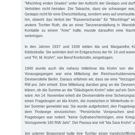
"Mischling ersten Grades" unter der Aufsicht der Gestapo und durf
Verlobten nicht heiraten. Die Tatsache, dass sie schwanger war
Gestapo nicht für eine Eheschließung, sondern wies auf unerlaubt
hin, obwohl das Verbot der "Rassenschande" für "Mischlinge" eige
andere Tochter Ruth, die an einer Tanzveranstaltung in Wand
Kontakte zu einem "Arier" hatte, musste daraufhin eine Nach
verbringen.
In den Jahren 1937 und 1938 lebten Ida und Margarethe Kr
Kibitzstraße. Sie wohnten dort im Erdgeschoss der Nr. 10 und ware
und "Frl. M. Krohn", von Beruf Kontoristin, eingetragen.
1940 wurde auch die nahezu mittellose Ida Krohn von der De
Vorausgegangen war eine Mitteilung der Reichsschuldenverw
Devisenstelle Berlin. Daraus erfahren wir, dass sie eine "Vorzug
RM pro Jahr erhielt. Eine Mitteilung darüber ging an die Devise
klären, ob die Summe an die "Gläubigerin Krohn" oder auf ein Sic
wäre. Am 14. November erließ die Devisenstelle eine Sicherungs
einen Fragebogen an Ida Krohn, die inzwischen in Winterhude in d
bei Sommer gemeldet war. Sie wurde aufgefordert, den Fragebog
dem Postwege einzureichen. "Persönliche Vorsprachen sind
Fragebogen war notiert: "keine Guthaben/Vermögen, eine Kriegs
Vorzugsrente 165 RM/ Jahr". Der Passus war mit "Ida Sara Krohn” u
Am unteren Bogenrand hatte ihre Tochter einen handschriftlich