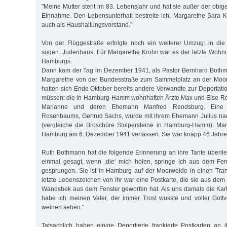
"Meine Mutter steht im 83. Lebensjahr und hat sie außer der obig
Einnahme. Den Lebensunterhalt bestreite ich, Margarethe Sara Kr
auch als Haushaltungsvorstand."
Von der Flüggestraße erfolgte noch ein weiterer Umzug: in die
sogen. Judenhaus. Für Margarethe Krohn war es der letzte Wohn
Hamburgs.
Dann kam der Tag im Dezember 1941, als Pastor Bernhard Both
Margarethe von der Bundesstraße zum Sammelplatz an der Moorw
hatten sich Ende Oktober bereits andere Verwandte zur Deportati
müssen: die in Hamburg-Hamm wohnhaften Ärzte Max und Else Ro
Marianne und deren Ehemann Manfred Rendsburg. Eine w
Rosenbaums, Gertrud Sachs, wurde mit ihrem Ehemann Julius nac
(vergleiche die Broschüre Stolpersteine in Hamburg-Hamm). Ma
Hamburg am 6. Dezember 1941 verlassen. Sie war knapp 46 Jahre 
Ruth Bothmann hat die folgende Erinnerung an ihre Tante überlief
einmal gesagt, wenn ‚die‘ mich holen, springe ich aus dem Fenst
gesprungen. Sie ist in Hamburg auf der Moorweide in einen Tr
letzte Lebenszeichen von ihr war eine Postkarte, die sie aus dem
Wandsbek aus dem Fenster geworfen hat. Als uns damals die Kart
habe ich meinen Vater, der immer Trost wusste und voller Gottver
weinen sehen."
Tatsächlich haben einige Deportierte frankierte Postkarten an