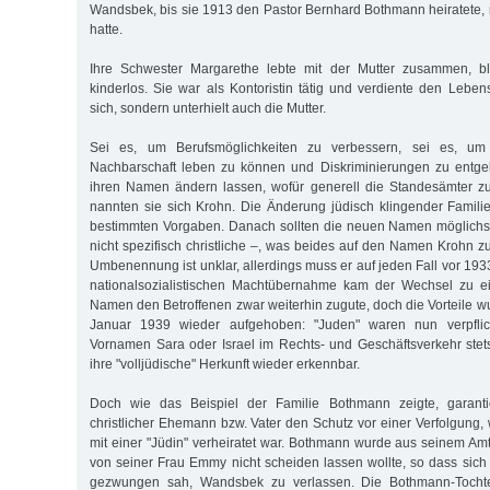
Wandsbek, bis sie 1913 den Pastor Bernhard Bothmann heiratete, m
hatte.
Ihre Schwester Margarethe lebte mit der Mutter zusammen, bl
kinderlos. Sie war als Kontoristin tätig und verdiente den Lebens
sich, sondern unterhielt auch die Mutter.
Sei es, um Berufsmöglichkeiten zu verbessern, sei es, um 
Nachbarschaft leben zu können und Diskriminierungen zu entgeh
ihren Namen ändern lassen, wofür generell die Standesämter zu
nannten sie sich Krohn. Die Änderung jüdisch klingender Famil
bestimmten Vorgaben. Danach sollten die neuen Namen möglichst 
nicht spezifisch christliche –, was beides auf den Namen Krohn zutr
Umbenennung ist unklar, allerdings muss er auf jeden Fall vor 1933
nationalsozialistischen Machtübernahme kam der Wechsel zu e
Namen den Betroffenen zwar weiterhin zugute, doch die Vorteile w
Januar 1939 wieder aufgehoben: "Juden" waren nun verpflicht
Vornamen Sara oder Israel im Rechts- und Geschäftsverkehr stet
ihre "volljüdische" Herkunft wieder erkennbar.
Doch wie das Beispiel der Familie Bothmann zeigte, garantie
christlicher Ehemann bzw. Vater den Schutz vor einer Verfolgung,
mit einer "Jüdin" verheiratet war. Bothmann wurde aus seinem Amt
von seiner Frau Emmy nicht scheiden lassen wollte, so dass sich 
gezwungen sah, Wandsbek zu verlassen. Die Bothmann-Tochte