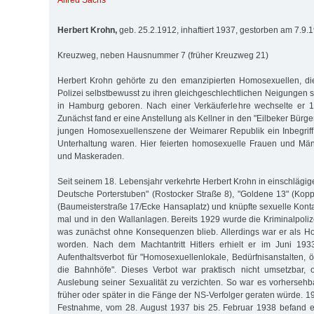
Alfred Sachs
Herbert Krohn,
geb. 25.2.1912, inhaftiert 1937, gestorben am 7.9.
Kreuzweg, neben Hausnummer 7 (früher Kreuzweg 21)
Herbert Krohn gehörte zu den emanzipierten Homosexuellen, d
Polizei selbstbewusst zu ihren gleichgeschlechtlichen Neigungen 
in Hamburg geboren. Nach einer Verkäuferlehre wechselte er 
Zunächst fand er eine Anstellung als Kellner in den "Eilbeker Bürge
jungen Homosexuellenszene der Weimarer Republik ein Inbegriff
Unterhaltung waren. Hier feierten homosexuelle Frauen und Mä
und Maskeraden.
Seit seinem 18. Lebensjahr verkehrte Herbert Krohn in einschlägi
Deutsche Porterstuben" (Rostocker Straße 8), "Goldene 13" (Kop
(Baumeisterstraße 17/Ecke Hansaplatz) und knüpfte sexuelle Kon
mal und in den Wallanlagen. Bereits 1929 wurde die Kriminalpoliz
was zunächst ohne Konsequenzen blieb. Allerdings war er als Hom
worden. Nach dem Machtantritt Hitlers erhielt er im Juni 193
Aufenthaltsverbot für "Homosexuellenlokale, Bedürfnisanstalten, 
die Bahnhöfe". Dieses Verbot war praktisch nicht umsetzbar, 
Auslebung seiner Sexualität zu verzichten. So war es vorhersehb
früher oder später in die Fänge der NS-Verfolger geraten würde. 19
Festnahme, vom 28. August 1937 bis 25. Februar 1938 befand er 