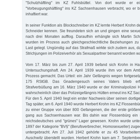
"Schutzhäftling" im KZ Fuhlsbüttel. Von dort wurde er e
"Vorbeugungshäftling" ins KZ Sachsenhausen verbracht, wo er 
inhaftiert war.
In seiner Funktion als Blockschreiber im KZ lernte Herbert Krohn d
Schneider kennen. Sie freundeten sich an und gingen eine sexue
nach drei Monaten aufflog. Daraufhin erhängte sich Martin Sch
wurden im Prozess auch gleichgeschlechtliche Beziehungen zu
Last gelegt. Ungünstig auf das Strafmaß wirkte sich zudem aus, 
Strichjungen im Polizeiverhör als Sexualpartner benannt worden wa
Vom 17. März bis zum 27. April 1939 befand sich Krohn in Ha
Untersuchungshaft. Am 24. April 1939 wurde ihm vor dem Amt
Prozess gemacht. Das Urteil: ein Jahr Gefängnis wegen fortgese
175 RStGB. Das Gnadengesuch seines Vaters blieb erfo
Strafverbüßung am 16. März 1940 wurde er der Kriminalpolizei 
wahrscheinlich über das Polizeigefängnis Hütten erneut ins KZ Sa
Für den 5. April 1940 liegt ein erster Nachweis über seinen dortige
Tag später, am 6. April 1940 wurde Herbert Krohn ins KZ Flossenbür
zu einer Gruppe von über 800 Gefangenen, die der erste größer
gang aus Sachsenhausen war. Bis dahin war Flossenbürg ein n
reichsdeutsches und "grünes" Lager gewesen. Krohn wurde unte
1897 der Kategorie "BV§" (Berufsverbrecher, Homosexueller) zuge
untergebracht. Am 27. Juli 1942 gehörte er zu 45 Vorarbeiter
Auschwitz überstellt wurden. Herbert Krohn kam am 7. Septembe