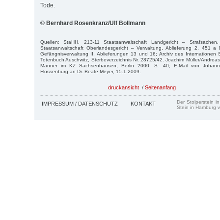
Tode.
© Bernhard Rosenkranz/Ulf Bollmann
Quellen: StaHH, 213-11 Staatsanwaltschaft Landgericht – Strafsachen
Staatsanwaltschaft Oberlandesgericht – Verwaltung, Ablieferung 2, 451 a
Gefängnisverwaltung II, Ablieferungen 13 und 16; Archiv des Internationen
Totenbuch Auschwitz, Sterbeverzeichnis Nr. 28725/42. Joachim Müller/Andreas
Männer im KZ Sachsenhausen, Berlin 2000, S. 40; E-Mail von Johanne
Flossenbürg an Dr. Beate Meyer, 15.1.2009.
druckansicht
/
Seitenanfang
Der Stolperstein i
IMPRESSUM / DATENSCHUTZ
KONTAKT
Stein in Hamburg v