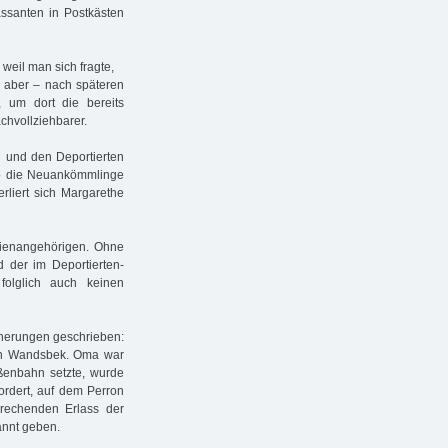
ssanten in Postkästen
weil man sich fragte,
 aber – nach späteren
 um dort die bereits
hvollziehbarer.
 und den Deportierten
wo die Neuankömmlinge
rliert sich Margarethe
lienangehörigen. Ohne
 der im Deportierten-
folglich auch keinen
nnerungen geschrieben:
ach Wandsbek. Oma war
aßenbahn setzte, wurde
ordert, auf dem Perron
prechenden Erlass der
annt geben.