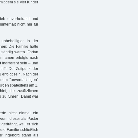
it dem sie vier Kinder
ieb unverheiratet und
unterhalt nicht nur für
unbehelligter in der
en: Die Familie hatte
ständig waren. Fortan
iennamen erfolgte nach
indifferent sein – und
ifft. Der Zeitpunkt der
 erfolgt sein. Nach der
inem "unverdächtigen"
urden spätestens am 1.
et, die zusätzlichen
s zu führen. Damit war
rte nicht einmal ein
 wenn dieser als Pastor
 gedrängt, weil er sich
die Familie schließlich
r Ingeborg stand als