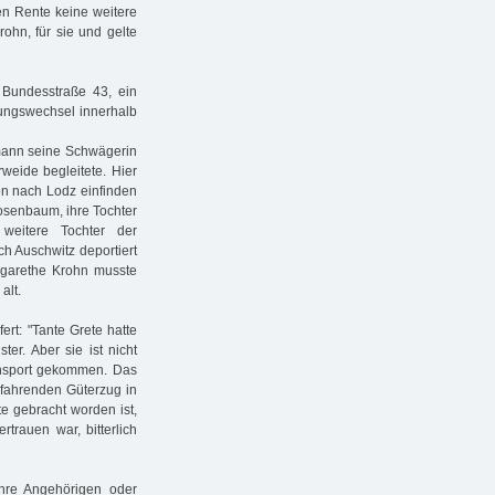
en Rente keine weitere
ohn, für sie und gelte
 Bundesstraße 43, ein
ungswechsel innerhalb
mann seine Schwägerin
eide begleitete. Hier
on nach Lodz einfinden
senbaum, ihre Tochter
eitere Tochter der
h Auschwitz deportiert
rgarethe Krohn musste
alt.
ert: "Tante Grete hatte
er. Aber sie ist nicht
ansport gekommen. Das
 fahrenden Güterzug in
e gebracht worden ist,
trauen war, bitterlich
 ihre Angehörigen oder