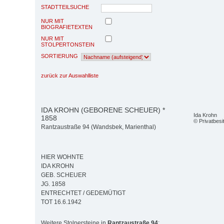
STADTTEILSUCHE
NUR MIT
BIOGRAFIETEXTEN
NUR MIT
STOLPERTONSTEIN
SORTIERUNG
zurück zur Auswahlliste
IDA KROHN (GEBORENE SCHEUER) *
Ida Krohn
1858
© Privatbesi
Rantzaustraße 94 (Wandsbek, Marienthal)
HIER WOHNTE
IDA KROHN
GEB. SCHEUER
JG. 1858
ENTRECHTET / GEDEMÜTIGT
TOT 16.6.1942
Weitere Stolpersteine in
Rantzaustraße 94
: