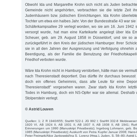
Obwohl Ida und Margarethe Krohn sich nicht als Juden betracht
Gemeinde nicht angehörten, verbrachten sie die letzte Zeit i
Judenhäusern bzw. jüdischen Einrichtungen. Ida Krohn überlebte
Tochter um etwa ein halbes Jahr. Von der Bundesstraße 43 war sie 
Schäferkampsallee 29 verlegt worden, wo sie am 16. Juni 1942 st
versorgt wurde, hat man eine Karteikarte angelegt über Ida Em
Scheuer, geb. am 29. August 1858 in Düsseldorf, und sie so 
zurückgeführt in den Kreis der jüdischen Hamburger. Ihrer Schick
sie in all den Jahren der Ausgrenzung und Verfolgung ohnehin a
Beerdigung, als der Familie die Benutzung der Friedhofskapel
Friedhof verboten wurde.
Wäre Ida Krohn nicht in Hamburg verstorben, hätte man sie vermut
nach Theresienstadt deportiert. Das dürfte ihr durchaus bewuss
doch ein offenes Geheimnis, dass alte Leute für eine Deporta
Theresienstadt" vorgesehen waren. Zwar starb Ida Krohn letztli
Todes in Hamburg, doch ein NS-Opfer war sie allemal. Deshalb 
Stolperstein verlegt.
© Astrid Louven
Quellen: 1; 2 R 1940/655; StaHH 522-1 JG 992 l; StaHH 332-8 Meldewese
1920 VI, AB 1924 II, AB 1931 II, AB 1937 II, AB 1938 II, AB 1941; Rut
Erinnerungen um 1990 (Manuskript Privatbesitz); Ingeborg Lohmann, geb. 
1985 (Manuskript Privatbesitz); Auskunft von Petra Kupfer Januar 2008; Hans-
Peter Freimark/Alice Jankowski/Ina S. Lorenz (Hrsg.), Juden, S. 58–80; Astrid 