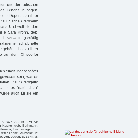
eten und der jüdischen
hres Lebens in sogen.
 die Deportation ihrer
ins jüdische Altersheim
arb. Und weil sie dort
ilie Sara Krohn, geb.
auch verwaltungsmäßig
salsgemeinschaft hatte
ngehört – bis zu ihrer
le auf dem Ohlsdorfer
lich einen Monat später
t gewesen sein, war es
tion ins "Altersgetto
ch eines "natürlichen"
wurde auch für sie ein
n K 7426; AB 1913 VI, AB
h Kupfer, geb. Bothmann,
Bothmann, Erinnerungen um
Dieter Loose, Wünsche, in:
Louven, Juden, S. 177ff, S.