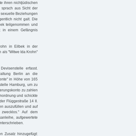
te ihren nichtjüdischen
, sprach aus Sicht der
e sexuelle Beziehungen
ntlich nicht galt. Die
sbek teilgenommen und
t in einem Gefängnis
ohn in Eilbek in der
n als "Witwe Ida Krohn"
visenstelle erfasst.
altung Berlin an die
srente" in Höhe von 165
nstelle Hamburg, um zu
herungskonto zu zahlen
anordnung und schickte
er Flüggestraße 14 II.
en auszufüllen und auf
 zwecklos." Auf dem
anleihe, aufgewertete
nterschrieben.
en Zusatz hinzugefügt: