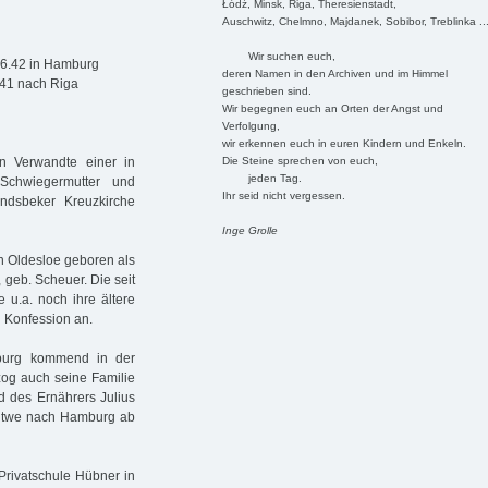
Łódź, Minsk, Riga, Theresienstadt,
Auschwitz, Chelmno, Majdanek, Sobibor, Treblinka ..
Wir suchen euch,
.6.42 in Hamburg
deren Namen in den Archiven und im Himmel
941 nach Riga
geschrieben sind.
Wir begegnen euch an Orten der Angst und
Verfolgung,
wir erkennen euch in euren Kindern und Enkeln.
Die Steine sprechen von euch,
n Verwandte einer in
jeden Tag.
chwiegermutter und
Ihr seid nicht vergessen.
dsbeker Kreuzkirche
Inge Grolle
 Oldesloe geboren als
 geb. Scheuer. Die seit
 u.a. noch ihre ältere
 Konfession an.
burg kommend in der
zog auch seine Familie
 des Ernährers Julius
Witwe nach Hamburg ab
Privatschule Hübner in