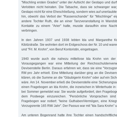
"Mischling ersten Grades" unter der Aufsicht der Gestapo und durf
Verlobten nicht heiraten. Die Tatsache, dass sie schwanger war
Gestapo nicht für eine Eheschließung, sondern wies auf unerlaubt
hin, obwohl das Verbot der "Rassenschande" für "Mischlinge" eige
andere Tochter Ruth, die an einer Tanzveranstaltung in Wand
Kontakte zu einem "Arier" hatte, musste daraufhin eine Nach
verbringen.
In den Jahren 1937 und 1938 lebten Ida und Margarethe Kr
Kibitzstraße. Sie wohnten dort im Erdgeschoss der Nr. 10 und ware
und "Frl. M. Krohn", von Beruf Kontoristin, eingetragen.
1940 wurde auch die nahezu mittellose Ida Krohn von der De
Vorausgegangen war eine Mitteilung der Reichsschuldenverw
Devisenstelle Berlin. Daraus erfahren wir, dass sie eine "Vorzug
RM pro Jahr erhielt. Eine Mitteilung darüber ging an die Devise
klären, ob die Summe an die "Gläubigerin Krohn" oder auf ein Sic
wäre. Am 14. November erließ die Devisenstelle eine Sicherungs
einen Fragebogen an Ida Krohn, die inzwischen in Winterhude in d
bei Sommer gemeldet war. Sie wurde aufgefordert, den Fragebog
dem Postwege einzureichen. "Persönliche Vorsprachen sind
Fragebogen war notiert: "keine Guthaben/Vermögen, eine Kriegs
Vorzugsrente 165 RM/ Jahr". Der Passus war mit "Ida Sara Krohn” u
Am unteren Bogenrand hatte ihre Tochter einen handschriftlich