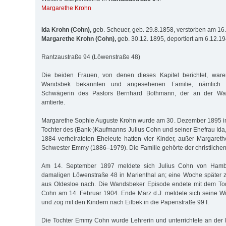
Margarethe Krohn
Ida Krohn (Cohn),
geb. Scheuer, geb. 29.8.1858, verstorben am 16
Margarethe Krohn (Cohn),
geb. 30.12. 1895, deportiert am 6.12.1
Rantzaustraße 94 (Löwenstraße 48)
Die beiden Frauen, von denen dieses Kapitel berichtet, ware
Wandsbek bekannten und angesehenen Familie, nämlich S
Schwägerin des Pastors Bernhard Bothmann, der an der Wan
amtierte.
Margarethe Sophie Auguste Krohn wurde am 30. Dezember 1895 in
Tochter des (Bank-)Kaufmanns Julius Cohn und seiner Ehefrau Ida,
1884 verheirateten Eheleute hatten vier Kinder, außer Margarethe
Schwester Emmy (1886–1979). Die Familie gehörte der christlichen
Am 14. September 1897 meldete sich Julius Cohn von Ham
damaligen Löwenstraße 48 in Marienthal an; eine Woche später 
aus Oldesloe nach. Die Wandsbeker Episode endete mit dem Tod
Cohn am 14. Februar 1904. Ende März d.J. meldete sich seine 
und zog mit den Kindern nach Eilbek in die Papenstraße 99 I.
Die Tochter Emmy Cohn wurde Lehrerin und unterrichtete an der 