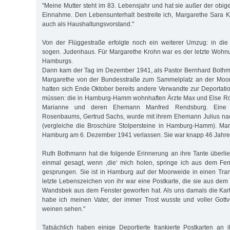
"Meine Mutter steht im 83. Lebensjahr und hat sie außer der obig
Einnahme. Den Lebensunterhalt bestreite ich, Margarethe Sara Kr
auch als Haushaltungsvorstand."
Von der Flüggestraße erfolgte noch ein weiterer Umzug: in die
sogen. Judenhaus. Für Margarethe Krohn war es der letzte Wohn
Hamburgs.
Dann kam der Tag im Dezember 1941, als Pastor Bernhard Both
Margarethe von der Bundesstraße zum Sammelplatz an der Moorw
hatten sich Ende Oktober bereits andere Verwandte zur Deportati
müssen: die in Hamburg-Hamm wohnhaften Ärzte Max und Else Ro
Marianne und deren Ehemann Manfred Rendsburg. Eine w
Rosenbaums, Gertrud Sachs, wurde mit ihrem Ehemann Julius nac
(vergleiche die Broschüre Stolpersteine in Hamburg-Hamm). Ma
Hamburg am 6. Dezember 1941 verlassen. Sie war knapp 46 Jahre 
Ruth Bothmann hat die folgende Erinnerung an ihre Tante überlief
einmal gesagt, wenn ‚die‘ mich holen, springe ich aus dem Fenst
gesprungen. Sie ist in Hamburg auf der Moorweide in einen Tr
letzte Lebenszeichen von ihr war eine Postkarte, die sie aus dem
Wandsbek aus dem Fenster geworfen hat. Als uns damals die Kart
habe ich meinen Vater, der immer Trost wusste und voller Gottver
weinen sehen."
Tatsächlich haben einige Deportierte frankierte Postkarten an