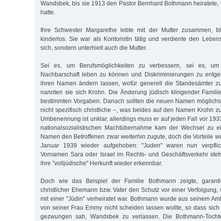
Wandsbek, bis sie 1913 den Pastor Bernhard Bothmann heiratete, m
hatte.
Ihre Schwester Margarethe lebte mit der Mutter zusammen, bl
kinderlos. Sie war als Kontoristin tätig und verdiente den Lebens
sich, sondern unterhielt auch die Mutter.
Sei es, um Berufsmöglichkeiten zu verbessern, sei es, um 
Nachbarschaft leben zu können und Diskriminierungen zu entgeh
ihren Namen ändern lassen, wofür generell die Standesämter zu
nannten sie sich Krohn. Die Änderung jüdisch klingender Famil
bestimmten Vorgaben. Danach sollten die neuen Namen möglichst 
nicht spezifisch christliche –, was beides auf den Namen Krohn zutr
Umbenennung ist unklar, allerdings muss er auf jeden Fall vor 1933
nationalsozialistischen Machtübernahme kam der Wechsel zu e
Namen den Betroffenen zwar weiterhin zugute, doch die Vorteile w
Januar 1939 wieder aufgehoben: "Juden" waren nun verpflicht
Vornamen Sara oder Israel im Rechts- und Geschäftsverkehr stet
ihre "volljüdische" Herkunft wieder erkennbar.
Doch wie das Beispiel der Familie Bothmann zeigte, garantie
christlicher Ehemann bzw. Vater den Schutz vor einer Verfolgung,
mit einer "Jüdin" verheiratet war. Bothmann wurde aus seinem Amt
von seiner Frau Emmy nicht scheiden lassen wollte, so dass sich 
gezwungen sah, Wandsbek zu verlassen. Die Bothmann-Tochte