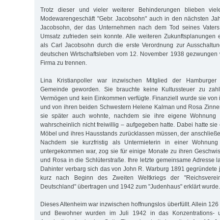
Trotz dieser und vieler weiterer Behinderungen blieben v
Modewarengeschäft "Gebr. Jacobsohn" auch in den nächsten Jahr
Jacobsohn, der das Unternehmen nach dem Tod seines Vaters w
Umsatz zufrieden sein konnte. Alle weiteren Zukunftsplanungen e
als Carl Jacobsohn durch die erste Verordnung zur Ausschalt
deutschen Wirtschaftsleben vom 12. November 1938 gezwungen w
Firma zu trennen.
Lina Kristianpoller war inzwischen Mitglied der Hamburger D
Gemeinde geworden. Sie brauchte keine Kultussteuer zu zahl
Vermögen und kein Einkommen verfügte. Finanziell wurde sie vo
und von ihren beiden Schwestern Helene Kalman und Rosa Zinner 
sie später auch wohnte, nachdem sie ihre eigene Wohnung i
wahrscheinlich nicht freiwillig – aufgegeben hatte. Dabei hatte sie
Möbel und ihres Hausstands zurücklassen müssen, der anschließe
Nachdem sie kurzfristig als Untermieterin in einer Wohnung
untergekommen war, zog sie für einige Monate zu ihren Geschwi
und Rosa in die Schlüterstraße. Ihre letzte gemeinsame Adresse l
Dahinter verbarg sich das von John R. Warburg 1891 gegründete j
kurz nach Beginn des Zweiten Weltkriegs der "Reichsverei
Deutschland" übertragen und 1942 zum "Judenhaus" erklärt wurde.
Dieses Altenheim war inzwischen hoffnungslos überfüllt. Allein 1
und Bewohner wurden im Juli 1942 in das Konzentrations- u