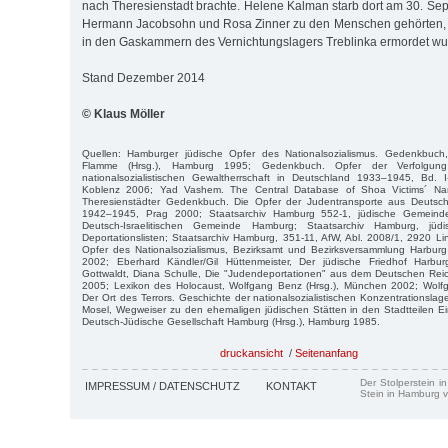
nach Theresienstadt brachte. Helene Kalman starb dort am 30. S
Hermann Jacobsohn und Rosa Zinner zu den Menschen gehörten, d
in den Gaskammern des Vernichtungslagers Treblinka ermordet wu
Stand Dezember 2014
© Klaus Möller
Quellen: Hamburger jüdische Opfer des Nationalsozialismus. Gedenkbuch
Flamme (Hrsg.), Hamburg 1995; Gedenkbuch. Opfer der Verfolgun
nationalsozialistischen Gewaltherrschaft in Deutschland 1933–1945, Bd. I-
Koblenz 2006; Yad Vashem. The Central Database of Shoa Victims´ Na
Theresienstädter Gedenkbuch. Die Opfer der Judentransporte aus Deutsch
1942–1945, Prag 2000; Staatsarchiv Hamburg 552-1, jüdische Gemeinden
Deutsch-Israelitischen Gemeinde Hamburg; Staatsarchiv Hamburg, jü
Deportationslisten; Staatsarchiv Hamburg, 351-11, AfW, Abl. 2008/1, 2920 Lin
Opfer des Nationalsozialismus, Bezirksamt und Bezirksversammlung Harburg
2002; Eberhard Kändler/Gil Hüttenmeister, Der jüdische Friedhof Harbu
Gottwaldt, Diana Schulle, Die "Judendeportationen" aus dem Deutschen R
2005; Lexikon des Holocaust, Wolfgang Benz (Hrsg.), München 2002; Wolfg
Der Ort des Terrors. Geschichte der nationalsozialistischen Konzentrationsla
Mosel, Wegweiser zu den ehemaligen jüdischen Stätten in den Stadtteilen E
Deutsch-Jüdische Gesellschaft Hamburg (Hrsg.), Hamburg 1985.
druckansicht
/
Seitenanfang
Der Stolperstein i
IMPRESSUM / DATENSCHUTZ
KONTAKT
Stein in Hamburg v