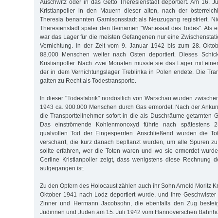
Auschwitz oder in das Getto Theresienstadt deportiert. Am 16. J
Kristianpoller in den Mauern dieser alten, nach der österreic
Theresia benannten Garnisonsstadt als Neuzugang registriert. Ni
Theresienstadt später den Beinamen "Wartesaal des Todes". Als ei
war das Lager für die meisten Gefangenen nur eine Zwischenstat
Vernichtung. In der Zeit vom 9. Januar 1942 bis zum 28. Okt
88.000 Menschen weiter nach Osten deportiert. Dieses Schick
Kristianpoller. Nach zwei Monaten musste sie das Lager mit eine
der in dem Vernichtungslager Treblinka in Polen endete. Die Tra
galten zu Recht als Todestransporte.
In dieser "Todesfabrik" nordöstlich von Warschau wurden zwische
1943 ca. 900.000 Menschen durch Gas ermordet. Nach der Ankun
die Transportteilnehmer sofort in die als Duschräume getarnten
Das einströmende Kohlenmonoxyd führte nach spätestens 
qualvollen Tod der Eingesperrten. Anschließend wurden die T
verscharrt, die kurz danach bepflanzt wurden, um alle Spuren 
sollte erfahren, wer die Toten waren und wo sie ermordet wurden
Cerline Kristianpoller zeigt, dass wenigstens diese Rechnung 
aufgegangen ist.
Zu den Opfern des Holocaust zählen auch ihr Sohn Arnold Moritz Kri
Oktober 1941 nach Lodz deportiert wurde, und ihre Geschwiste
Zinner und Hermann Jacobsohn, die ebenfalls den Zug bestei
Jüdinnen und Juden am 15. Juli 1942 vom Hannoverschen Bahnh