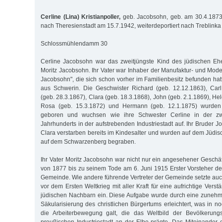
Cerline (Lina) Kristianpoller,
geb. Jacobsohn, geb. am 30.4.1873 
nach Theresienstadt am 15.7.1942, weiterdeportiert nach Treblink
Schlossmühlendamm 30
Cerline Jacobsohn war das zweitjüngste Kind des jüdischen Eh
Moritz Jacobsohn. Ihr Vater war Inhaber der Manufaktur- und Mo
Jacobsohn", die sich schon vorher im Familienbesitz befunden hat
aus Schwerin. Die Geschwister Richard (geb. 12.12.1863), Carl
(geb. 28.3.1867), Clara (geb. 18.3.1868), John (geb. 2.1.1869), He
Rosa (geb. 15.3.1872) und Hermann (geb. 12.1.1875) wurden 
geboren und wuchsen wie ihre Schwester Cerline in der zw
Jahrhunderts in der aufstrebenden Industriestadt auf. Ihr Bruder 
Clara verstarben bereits im Kindesalter und wurden auf dem Jüdis
auf dem Schwarzenberg begraben.
Ihr Vater Moritz Jacobsohn war nicht nur ein angesehener Gesch
von 1877 bis zu seinem Tode am 6. Juni 1915 Erster Vorsteher d
Gemeinde. Wie andere führende Vertreter der Gemeinde setzte auch
vor dem Ersten Weltkrieg mit aller Kraft für eine aufrichtige Verst
jüdischen Nachbarn ein. Diese Aufgabe wurde durch eine zunehm
Säkularisierung des christlichen Bürgertums erleichtert, was in 
die Arbeiterbewegung galt, die das Weltbild der Bevölkerung