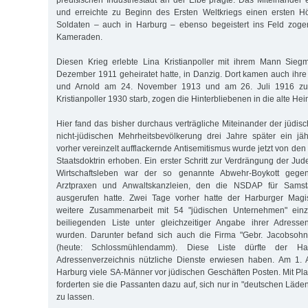
preußischen Industriestadt an der Elbe prägte. Das Miteinander e
und erreichte zu Beginn des Ersten Weltkriegs einen ersten Hö
Soldaten – auch in Harburg – ebenso begeistert ins Feld zogen
Kameraden.
Diesen Krieg erlebte Lina Kristianpoller mit ihrem Mann Sie
Dezember 1911 geheiratet hatte, in Danzig. Dort kamen auch ihr
und Arnold am 24. November 1913 und am 26. Juli 1916 zur
Kristianpoller 1930 starb, zogen die Hinterbliebenen in die alte Hei
Hier fand das bisher durchaus verträgliche Miteinander der jüdis
nicht-jüdischen Mehrheitsbevölkerung drei Jahre später ein jä
vorher vereinzelt aufflackernde Antisemitismus wurde jetzt von den 
Staatsdoktrin erhoben. Ein erster Schritt zur Verdrängung der J
Wirtschaftsleben war der so genannte Abwehr-Boykott gegen
Arztpraxen und Anwaltskanzleien, den die NSDAP für Samsta
ausgerufen hatte. Zwei Tage vorher hatte der Harburger Magis
weitere Zusammenarbeit mit 54 "jüdischen Unternehmen" einzu
beiliegenden Liste unter gleichzeitiger Angabe ihrer Adress
wurden. Darunter befand sich auch die Firma "Gebr. Jacobsohn
(heute: Schlossmühlendamm). Diese Liste dürfte der H
Adressenverzeichnis nützliche Dienste erwiesen haben. Am 1. 
Harburg viele SA-Männer vor jüdischen Geschäften Posten. Mit Pl
forderten sie die Passanten dazu auf, sich nur in "deutschen Läd
zu lassen.