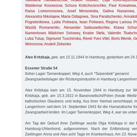
Swetlana Harkawtschuk
,
Anatoli Kobilko
,
Luja Kolomejtschu
Waldemar Kosowzow
,
Schura Kotschezeschko
,
Paul Kowalewa
Raisa Lomonossowa
,
Josef Mrosowska
,
Galina Nasarowa
Alexandra Nikolajew
,
Maria Ostagowa
,
Sina Paratschenko
,
Annatol
Pogrebnikowa
,
Lydia Poliwara
,
Iwan Poliwara
,
Regina Larissa Pri
Wasilij Romanenko
,
Alexander Sabluswitschke
,
Klawa Schur
Namenloses Mädchen Solowey
,
Knabe Stefa
,
Valentin Tkatsch
Luba Tulup
,
Sigmund Tuschinska
,
René-Yves Vitel
,
Boris Wenik
,
G
Woronzow
,
Anatoli Zebenko
Alex Kritzkaja,
geb. am 15.11.1944 in Hamburg, gestorben am 24.
Essener Straße 54
früher Lager Tannenkoppel, Weg 4, auch "Tarpenbek" genannt
Zwangsarbeitslager der Rüstungsindustrie in Hamburg Langenhor
Alex Kritzkaja kam am 15. November 1944 in Hamburg zur Wel
Kritzkaja, geb. am 15.3.1922 in Baranowitschi/Polen (heute Weißr
katholischen Glaubens und ledig. Aus ihrer Heimat verschleppt, 
Langenhorn seit dem 14. September 1943 für die Hanseatische 
Zwangsarbeit leisten. Im Lager Tannenkoppel, Weg 4, war sie unter
Am Tag der Geburt ihrer Zwillinge wurde Olga Kritzkaja in der 
Hamburg-Uhlenhorst, aufgenommen. Nach der Entbindung verb
Zwillingen Anna und Alex acht Tage im Krankenhaus. Am 23. Nov