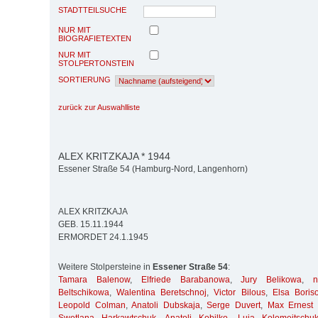
STADTTEILSUCHE
NUR MIT
BIOGRAFIETEXTEN
NUR MIT
STOLPERTONSTEIN
SORTIERUNG
zurück zur Auswahlliste
ALEX KRITZKAJA * 1944
Essener Straße 54 (Hamburg-Nord, Langenhorn)
ALEX KRITZKAJA
GEB. 15.11.1944
ERMORDET 24.1.1945
Weitere Stolpersteine in
Essener Straße 54
:
Tamara Balenow
,
Elfriede Barabanowa
,
Jury Belikowa
,
Beltschikowa
,
Walentina Beretschnoj
,
Victor Bilous
,
Elsa Boris
Leopold Colman
,
Anatoli Dubskaja
,
Serge Duvert
,
Max Ernest 