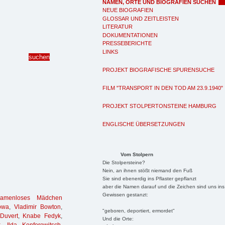
NAMEN, ORTE UND BIOGRAFIEN SUCHEN
NEUE BIOGRAFIEN
GLOSSAR UND ZEITLEISTEN
LITERATUR
DOKUMENTATIONEN
PRESSEBERICHTE
LINKS
PROJEKT BIOGRAFISCHE SPURENSUCHE
FILM "TRANSPORT IN DEN TOD AM 23.9.1940"
PROJEKT STOLPERTONSTEINE HAMBURG
ENGLISCHE ÜBERSETZUNGEN
Vom Stolpern
Die Stolpersteine?
Nein, an ihnen stößt niemand den Fuß
Sie sind ebenerdig ins Pflaster gepflanzt
aber die Namen darauf und die Zeichen sind uns ins
Gewissen gestanzt:
namenloses Mädchen
owa
,
Vladimir Bowton
,
"geboren, deportiert, ermordet"
Duvert
,
Knabe Fedyk
,
Und die Orte: