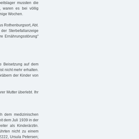
eitslager mussten die
, waren es bei völlig
enige Wochen.
s Rothenburgsort, Abt.
 der Sterbefallanzeige
ere Ernährungsstörung"
e Beisetzung auf dem
ist nicht mehr erhalten.
räbern der Kinder von
er Mutter überlebt. Ihr
ach dem medizinischen
it dem Juli 1939 in der
iter als Kinderärztin.
ührten nicht zu einem
 2222, Ursula Petersen;