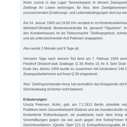
ihnen zurück in das Lager Tannenkoppel. In diesem Zwangsarb
Zwillinge ihr Leben verbringen; für Alex, dem Zweitgeborenen
unzureichenden Ernährungs- und Lebensbedingungen dort nur w
Am 24. Januar 1945 um 19:00 Uhr verstarb er im Kinderkrankenhau
Wohldorf-Ohlstedt, Bredenbeckstraße 44, genannt "Olgaheim". In
des Krankenhauses ist als Todesursache "Zwillingsgeburt, schw
und als unterzeichnender Arzt Petersen angegeben.
Alex wurde 2 Monate und 9 Tage alt.
Vierzehn Tage nach seinem Tod fand am 7. Februar 1945 sein
Friedhof Ohlsdorf statt, Grablage: Q 39, Reihe 10, Nr. 6. Sein Grab 
Ende des Jahres 1959 wurde es zusammen mit mindestens 146 G
Zwangsarbeiterinnen auf Areal Q 39 eingeebnet.
Alex‘ Zwillingsschwester Anna hat vermutlich das Kriegsende mit ihr
Schicksalsweg ist bisher nicht bekannt.
Erläuterungen:
Ursula Petersen, Ärztin, geb. am 7.2.1912 Berlin, arbeitete n
Praktikum beim Gesundheitsamt Güstrow und als Assistenzärztin se
Kinderklinik Rothenburgsort; sie praktizierte nach dem Krieg we
Vorermittlungen gegen sie wie auch gegen ihre Kolleg*innen f
Gerichtsverfahren. (Quelle: StaH 221-11 Entnazifizierungsakte, M