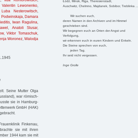
k
,
Ilda Konforowitsch
,
Łódź, Minsk, Riga, Theresienstadt,
,
Valentin Lewonenko
,
Auschwitz, Chelmno, Majdanek, Sobibor, Treblinka ..
,
Luba Nesterowitsch
,
Wir suchen euch,
i Podwinskaja
,
Damara
deren Namen in den Archiven und im Himmel
editis
,
Iwan Ragulina
,
geschrieben sind.
awel
,
Anatoli Slusar
,
Wir begegnen euch an Orten der Angst und
ow
,
Viktor Tomaschuk
,
Verfolgung,
enja Woronez
,
Walodja
wir erkennen euch in euren Kindern und Enkeln.
Die Steine sprechen von euch,
jeden Tag.
Ihr seid nicht vergessen.
1.1945
Inge Grolle
n
t. Seine Mutter Olga
ussland), war römisch-
musste sie in Hamburg-
Kettenwerk GmbH (HAK)
gebracht.
Frauenklinik Finkenau,
rachte sie mit ihren
ember 1944 kam sie mit