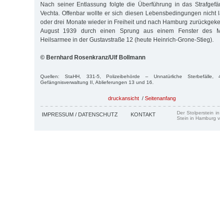
Nach seiner Entlassung folgte die Überführung in das Strafgef
Vechta. Offenbar wollte er sich diesen Lebensbedingungen nicht 
oder drei Monate wieder in Freiheit und nach Hamburg zurückgekehr
August 1939 durch einen Sprung aus einem Fenster des 
Heilsarmee in der Gustavstraße 12 (heute Heinrich-Grone-Stieg).
© Bernhard Rosenkranz/Ulf Bollmann
Quellen: StaHH, 331-5, Polizeibehörde – Unnatürliche Sterbefälle, 
Gefängnisverwaltung II, Ablieferungen 13 und 16.
druckansicht
/
Seitenanfang
Der Stolperstein i
IMPRESSUM / DATENSCHUTZ
KONTAKT
Stein in Hamburg v