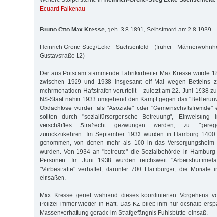
Weitere Stolpersteine in
Heinrich-Grone-Stieg Ecke Sachsenfeld
:
Eduard Falkenau
Bruno Otto Max Kresse,
geb. 3.8.1891, Selbstmord am 2.8.1939
Heinrich-Grone-Stieg/Ecke Sachsenfeld (früher Männerwohn
Gustavstraße 12)
Der aus Potsdam stammende Fabrikarbeiter Max Kresse wurde 1
zwischen 1929 und 1938 insgesamt elf Mal wegen Bettelns 
mehrmonatigen Haftstrafen verurteilt – zuletzt am 22. Juni 1938 z
NS-Staat nahm 1933 umgehend den Kampf gegen das "Bettlerunwe
Obdachlose wurden als "Asoziale" oder "Gemeinschaftsfremde" erf
sollten durch "sozialfürsorgerische Betreuung", Einweisung 
verschärftes Strafrecht gezwungen werden, zu "geregelt
zurückzukehren. Im September 1933 wurden in Hamburg 1400 Be
genommen, von denen mehr als 100 in das Versorgungsheim 
wurden. Von 1934 an "betreute" die Sozialbehörde in Hamburg
Personen. Im Juni 1938 wurden reichsweit "Arbeitsbummelan
"Vorbestrafte" verhaftet, darunter 700 Hamburger, die Monat
einsaßen.
Max Kresse geriet während dieses koordinierten Vorgehens v
Polizei immer wieder in Haft. Das KZ blieb ihm nur deshalb erspar
Massenverhaftung gerade im Strafgefängnis Fuhlsbüttel einsaß.