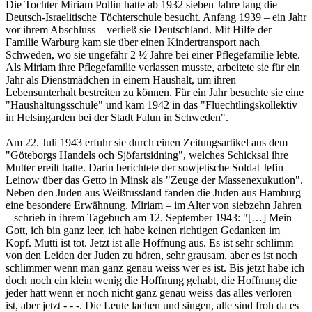
Die Tochter Miriam Pollin hatte ab 1932 sieben Jahre lang die
Deutsch-Israelitische Töchterschule besucht. Anfang 1939 – ein Jahr
vor ihrem Abschluss – verließ sie Deutschland. Mit Hilfe der
Familie Warburg kam sie über einen Kindertransport nach
Schweden, wo sie ungefähr 2 ½ Jahre bei einer Pflegefamilie lebte.
Als Miriam ihre Pflegefamilie verlassen musste, arbeitete sie für ein
Jahr als Dienstmädchen in einem Haushalt, um ihren
Lebensunterhalt bestreiten zu können. Für ein Jahr besuchte sie eine
"Haushaltungsschule" und kam 1942 in das "Fluechtlingskollektiv
in Helsingarden bei der Stadt Falun in Schweden".
Am 22. Juli 1943 erfuhr sie durch einen Zeitungsartikel aus dem
"Göteborgs Handels och Sjöfartsidning", welches Schicksal ihre
Mutter ereilt hatte. Darin berichtete der sowjetische Soldat Jefin
Leinow über das Getto in Minsk als "Zeuge der Massenexukution".
Neben den Juden aus Weißrussland fanden die Juden aus Hamburg
eine besondere Erwähnung. Miriam – im Alter von siebzehn Jahren
– schrieb in ihrem Tagebuch am 12. September 1943: "[…] Mein
Gott, ich bin ganz leer, ich habe keinen richtigen Gedanken im
Kopf. Mutti ist tot. Jetzt ist alle Hoffnung aus. Es ist sehr schlimm
von den Leiden der Juden zu hören, sehr grausam, aber es ist noch
schlimmer wenn man ganz genau weiss wer es ist. Bis jetzt habe ich
doch noch ein klein wenig die Hoffnung gehabt, die Hoffnung die
jeder hatt wenn er noch nicht ganz genau weiss das alles verloren
ist, aber jetzt - - -. Die Leute lachen und singen, alle sind froh da es