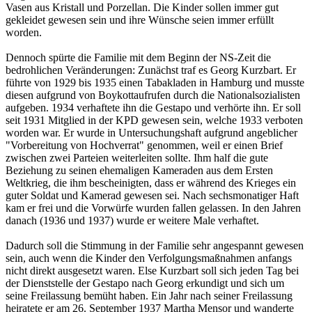
Vasen aus Kristall und Porzellan. Die Kinder sollen immer gut
gekleidet gewesen sein und ihre Wünsche seien immer erfüllt
worden.
Dennoch spürte die Familie mit dem Beginn der NS-Zeit die
bedrohlichen Veränderungen: Zunächst traf es Georg Kurzbart. Er
führte von 1929 bis 1935 einen Tabakladen in Hamburg und musste
diesen aufgrund von Boykottaufrufen durch die Nationalsozialisten
aufgeben. 1934 verhaftete ihn die Gestapo und verhörte ihn. Er soll
seit 1931 Mitglied in der KPD gewesen sein, welche 1933 verboten
worden war. Er wurde in Untersuchungshaft aufgrund angeblicher
"Vorbereitung von Hochverrat" genommen, weil er einen Brief
zwischen zwei Parteien weiterleiten sollte. Ihm half die gute
Beziehung zu seinen ehemaligen Kameraden aus dem Ersten
Weltkrieg, die ihm bescheinigten, dass er während des Krieges ein
guter Soldat und Kamerad gewesen sei. Nach sechsmonatiger Haft
kam er frei und die Vorwürfe wurden fallen gelassen. In den Jahren
danach (1936 und 1937) wurde er weitere Male verhaftet.
Dadurch soll die Stimmung in der Familie sehr angespannt gewesen
sein, auch wenn die Kinder den Verfolgungsmaßnahmen anfangs
nicht direkt ausgesetzt waren. Else Kurzbart soll sich jeden Tag bei
der Dienststelle der Gestapo nach Georg erkundigt und sich um
seine Freilassung bemüht haben. Ein Jahr nach seiner Freilassung
heiratete er am 26. September 1937 Martha Mensor und wanderte