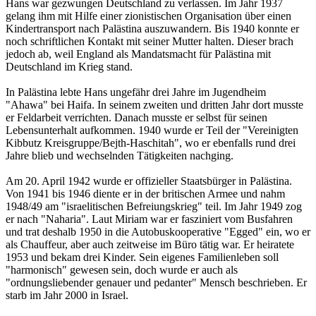
Hans war gezwungen Deutschland zu verlassen. Im Jahr 1937
gelang ihm mit Hilfe einer zionistischen Organisation über einen
Kindertransport nach Palästina auszuwandern. Bis 1940 konnte er
noch schriftlichen Kontakt mit seiner Mutter halten. Dieser brach
jedoch ab, weil England als Mandatsmacht für Palästina mit
Deutschland im Krieg stand.
In Palästina lebte Hans ungefähr drei Jahre im Jugendheim
"Ahawa" bei Haifa. In seinem zweiten und dritten Jahr dort musste
er Feldarbeit verrichten. Danach musste er selbst für seinen
Lebensunterhalt aufkommen. 1940 wurde er Teil der "Vereinigten
Kibbutz Kreisgruppe/Bejth-Haschitah", wo er ebenfalls rund drei
Jahre blieb und wechselnden Tätigkeiten nachging.
Am 20. April 1942 wurde er offizieller Staatsbürger in Palästina.
Von 1941 bis 1946 diente er in der britischen Armee und nahm
1948/49 am "israelitischen Befreiungskrieg" teil. Im Jahr 1949 zog
er nach "Naharia". Laut Miriam war er fasziniert vom Busfahren
und trat deshalb 1950 in die Autobuskooperative "Egged" ein, wo er
als Chauffeur, aber auch zeitweise im Büro tätig war. Er heiratete
1953 und bekam drei Kinder. Sein eigenes Familienleben soll
"harmonisch" gewesen sein, doch wurde er auch als
"ordnungsliebender genauer und pedanter" Mensch beschrieben. Er
starb im Jahr 2000 in Israel.