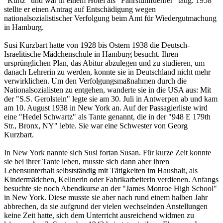
"Kurtz" und war in einem Hotel als "Fahrstuhlfuehrer" tätig. 1958
stellte er einen Antrag auf Entschädigung wegen
nationalsozialistischer Verfolgung beim Amt für Wiedergutmachung
in Hamburg.
Susi Kurzbart hatte von 1928 bis Ostern 1938 die Deutsch-
Israelitische Mädchenschule in Hamburg besucht. Ihren
ursprünglichen Plan, das Abitur abzulegen und zu studieren, um
danach Lehrerin zu werden, konnte sie in Deutschland nicht mehr
verwirklichen. Um den Verfolgungsmaßnahmen durch die
Nationalsozialisten zu entgehen, wanderte sie in die USA aus: Mit
der "S.S. Gerolstein" legte sie am 30. Juli in Antwerpen ab und kam
am 10. August 1938 in New York an. Auf der Passagierliste wird
eine "Hedel Schwartz" als Tante genannt, die in der "948 E 179th
Str., Bronx, NY" lebte. Sie war eine Schwester von Georg
Kurzbart.
In New York nannte sich Susi fortan Susan. Für kurze Zeit konnte
sie bei ihrer Tante leben, musste sich dann aber ihren
Lebensunterhalt selbstständig mit Tätigkeiten im Haushalt, als
Kindermädchen, Kellnerin oder Fabrikarbeiterin verdienen. Anfangs
besuchte sie noch Abendkurse an der "James Monroe High School"
in New York. Diese musste sie aber nach rund einem halben Jahr
abbrechen, da sie aufgrund der vielen wechselnden Anstellungen
keine Zeit hatte, sich dem Unterricht ausreichend widmen zu