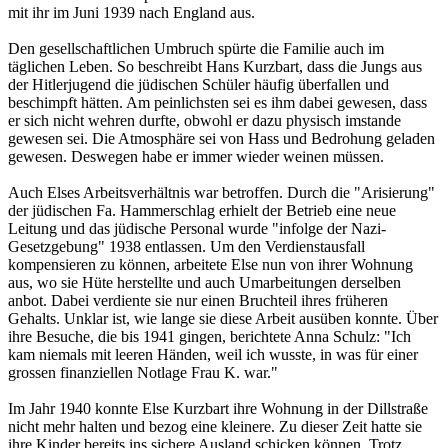
mit ihr im Juni 1939 nach England aus.
Den gesellschaftlichen Umbruch spürte die Familie auch im
täglichen Leben. So beschreibt Hans Kurzbart, dass die Jungs aus
der Hitlerjugend die jüdischen Schüler häufig überfallen und
beschimpft hätten. Am peinlichsten sei es ihm dabei gewesen, dass
er sich nicht wehren durfte, obwohl er dazu physisch imstande
gewesen sei. Die Atmosphäre sei von Hass und Bedrohung geladen
gewesen. Deswegen habe er immer wieder weinen müssen.
Auch Elses Arbeitsverhältnis war betroffen. Durch die "Arisierung"
der jüdischen Fa. Hammerschlag erhielt der Betrieb eine neue
Leitung und das jüdische Personal wurde "infolge der Nazi-
Gesetzgebung" 1938 entlassen. Um den Verdienstausfall
kompensieren zu können, arbeitete Else nun von ihrer Wohnung
aus, wo sie Hüte herstellte und auch Umarbeitungen derselben
anbot. Dabei verdiente sie nur einen Bruchteil ihres früheren
Gehalts. Unklar ist, wie lange sie diese Arbeit ausüben konnte. Über
ihre Besuche, die bis 1941 gingen, berichtete Anna Schulz: "Ich
kam niemals mit leeren Händen, weil ich wusste, in was für einer
grossen finanziellen Notlage Frau K. war."
Im Jahr 1940 konnte Else Kurzbart ihre Wohnung in der Dillstraße
nicht mehr halten und bezog eine kleinere. Zu dieser Zeit hatte sie
ihre Kinder bereits ins sichere Ausland schicken können. Trotz