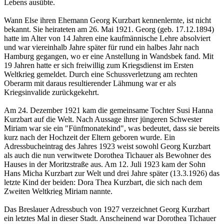
Lebens ausübte.
Wann Else ihren Ehemann Georg Kurzbart kennenlernte, ist nicht
bekannt. Sie heirateten am 26. Mai 1921. Georg (geb. 17.12.1894)
hatte im Alter von 14 Jahren eine kaufmännische Lehre absolviert
und war viereinhalb Jahre später für rund ein halbes Jahr nach
Hamburg gegangen, wo er eine Anstellung in Wandsbek fand. Mit
19 Jahren hatte er sich freiwillig zum Kriegsdienst im Ersten
Weltkrieg gemeldet. Durch eine Schussverletzung am rechten
Oberarm mit daraus resultierender Lähmung war er als
Kriegsinvalide zurückgekehrt.
Am 24. Dezember 1921 kam die gemeinsame Tochter Susi Hanna
Kurzbart auf die Welt. Nach Aussage ihrer jüngeren Schwester
Miriam war sie ein "Fünfmonatekind", was bedeutet, dass sie bereits
kurz nach der Hochzeit der Eltern geboren wurde. Ein
Adressbucheintrag des Jahres 1923 weist sowohl Georg Kurzbart
als auch die nun verwitwete Dorothea Tichauer als Bewohner des
Hauses in der Moritzstraße aus. Am 12. Juli 1923 kam der Sohn
Hans Micha Kurzbart zur Welt und drei Jahre später (13.3.1926) das
letzte Kind der beiden: Dora Thea Kurzbart, die sich nach dem
Zweiten Weltkrieg Miriam nannte.
Das Breslauer Adressbuch von 1927 verzeichnet Georg Kurzbart
ein letztes Mal in dieser Stadt. Anscheinend war Dorothea Tichauer