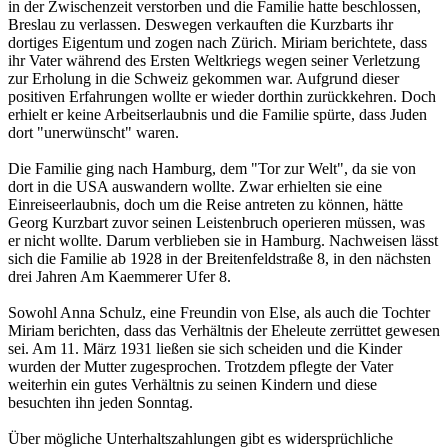
in der Zwischenzeit verstorben und die Familie hatte beschlossen,
Breslau zu verlassen. Deswegen verkauften die Kurzbarts ihr
dortiges Eigentum und zogen nach Zürich. Miriam berichtete, dass
ihr Vater während des Ersten Weltkriegs wegen seiner Verletzung
zur Erholung in die Schweiz gekommen war. Aufgrund dieser
positiven Erfahrungen wollte er wieder dorthin zurückkehren. Doch
erhielt er keine Arbeitserlaubnis und die Familie spürte, dass Juden
dort "unerwünscht" waren.
Die Familie ging nach Hamburg, dem "Tor zur Welt", da sie von
dort in die USA auswandern wollte. Zwar erhielten sie eine
Einreiseerlaubnis, doch um die Reise antreten zu können, hätte
Georg Kurzbart zuvor seinen Leistenbruch operieren müssen, was
er nicht wollte. Darum verblieben sie in Hamburg. Nachweisen lässt
sich die Familie ab 1928 in der Breitenfeldstraße 8, in den nächsten
drei Jahren Am Kaemmerer Ufer 8.
Sowohl Anna Schulz, eine Freundin von Else, als auch die Tochter
Miriam berichten, dass das Verhältnis der Eheleute zerrüttet gewesen
sei. Am 11. März 1931 ließen sie sich scheiden und die Kinder
wurden der Mutter zugesprochen. Trotzdem pflegte der Vater
weiterhin ein gutes Verhältnis zu seinen Kindern und diese
besuchten ihn jeden Sonntag.
Über mögliche Unterhaltszahlungen gibt es widersprüchliche