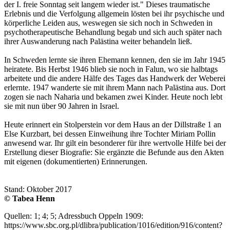
der I. freie Sonntag seit langem wieder ist." Dieses traumatische
Erlebnis und die Verfolgung allgemein lösten bei ihr psychische und
körperliche Leiden aus, weswegen sie sich noch in Schweden in
psychotherapeutische Behandlung begab und sich auch später nach
ihrer Auswanderung nach Palästina weiter behandeln ließ.
In Schweden lernte sie ihren Ehemann kennen, den sie im Jahr 1945
heiratete. Bis Herbst 1946 blieb sie noch in Falun, wo sie halbtags
arbeitete und die andere Hälfe des Tages das Handwerk der Weberei
erlernte. 1947 wanderte sie mit ihrem Mann nach Palästina aus. Dort
zogen sie nach Naharia und bekamen zwei Kinder. Heute noch lebt
sie mit nun über 90 Jahren in Israel.
Heute erinnert ein Stolperstein vor dem Haus an der Dillstraße 1 an
Else Kurzbart, bei dessen Einweihung ihre Tochter Miriam Pollin
anwesend war. Ihr gilt ein besonderer für ihre wertvolle Hilfe bei der
Erstellung dieser Biografie: Sie ergänzte die Befunde aus den Akten
mit eigenen (dokumentierten) Erinnerungen.
Stand: Oktober 2017
© Tabea Henn
Quellen: 1; 4; 5; Adressbuch Oppeln 1909:
https://www.sbc.org.pl/dlibra/publication/1016/edition/916/content?