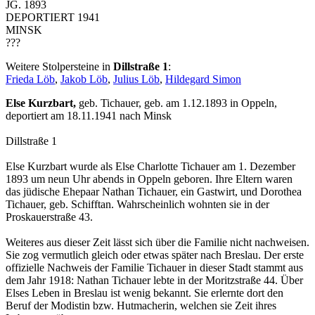
JG. 1893
DEPORTIERT 1941
MINSK
???
Weitere Stolpersteine in
Dillstraße 1
:
Frieda Löb
,
Jakob Löb
,
Julius Löb
,
Hildegard Simon
Else Kurzbart,
geb. Tichauer, geb. am 1.12.1893 in Oppeln,
deportiert am 18.11.1941 nach Minsk
Dillstraße 1
Else Kurzbart wurde als Else Charlotte Tichauer am 1. Dezember
1893 um neun Uhr abends in Oppeln geboren. Ihre Eltern waren
das jüdische Ehepaar Nathan Tichauer, ein Gastwirt, und Dorothea
Tichauer, geb. Schifftan. Wahrscheinlich wohnten sie in der
Proskauerstraße 43.
Weiteres aus dieser Zeit lässt sich über die Familie nicht nachweisen.
Sie zog vermutlich gleich oder etwas später nach Breslau. Der erste
offizielle Nachweis der Familie Tichauer in dieser Stadt stammt aus
dem Jahr 1918: Nathan Tichauer lebte in der Moritzstraße 44. Über
Elses Leben in Breslau ist wenig bekannt. Sie erlernte dort den
Beruf der Modistin bzw. Hutmacherin, welchen sie Zeit ihres