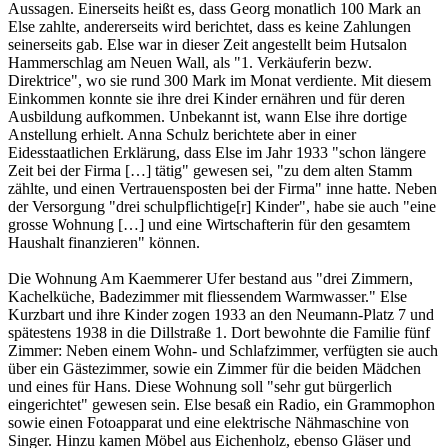
Aussagen. Einerseits heißt es, dass Georg monatlich 100 Mark an
Else zahlte, andererseits wird berichtet, dass es keine Zahlungen
seinerseits gab. Else war in dieser Zeit angestellt beim Hutsalon
Hammerschlag am Neuen Wall, als "1. Verkäuferin bezw.
Direktrice", wo sie rund 300 Mark im Monat verdiente. Mit diesem
Einkommen konnte sie ihre drei Kinder ernähren und für deren
Ausbildung aufkommen. Unbekannt ist, wann Else ihre dortige
Anstellung erhielt. Anna Schulz berichtete aber in einer
Eidesstaatlichen Erklärung, dass Else im Jahr 1933 "schon längere
Zeit bei der Firma […] tätig" gewesen sei, "zu dem alten Stamm
zählte, und einen Vertrauensposten bei der Firma" inne hatte. Neben
der Versorgung "drei schulpflichtige[r] Kinder", habe sie auch "eine
grosse Wohnung […] und eine Wirtschafterin für den gesamtem
Haushalt finanzieren" können.
Die Wohnung Am Kaemmerer Ufer bestand aus "drei Zimmern,
Kachelküche, Badezimmer mit fliessendem Warmwasser." Else
Kurzbart und ihre Kinder zogen 1933 an den Neumann-Platz 7 und
spätestens 1938 in die Dillstraße 1. Dort bewohnte die Familie fünf
Zimmer: Neben einem Wohn- und Schlafzimmer, verfügten sie auch
über ein Gästezimmer, sowie ein Zimmer für die beiden Mädchen
und eines für Hans. Diese Wohnung soll "sehr gut bürgerlich
eingerichtet" gewesen sein. Else besaß ein Radio, ein Grammophon
sowie einen Fotoapparat und eine elektrische Nähmaschine von
Singer. Hinzu kamen Möbel aus Eichenholz, ebenso Gläser und