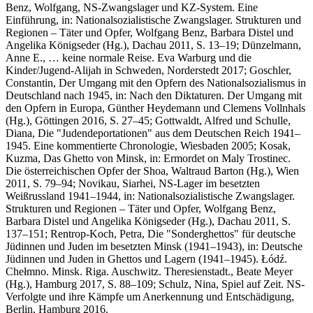
Benz, Wolfgang, NS-Zwangslager und KZ-System. Eine
Einführung, in: Nationalsozialistische Zwangslager. Strukturen und
Regionen – Täter und Opfer, Wolfgang Benz, Barbara Distel und
Angelika Königseder (Hg.), Dachau 2011, S. 13–19; Dünzelmann,
Anne E., … keine normale Reise. Eva Warburg und die
Kinder/Jugend-Alijah in Schweden, Norderstedt 2017; Goschler,
Constantin, Der Umgang mit den Opfern des Nationalsozialismus in
Deutschland nach 1945, in: Nach den Diktaturen. Der Umgang mit
den Opfern in Europa, Günther Heydemann und Clemens Vollnhals
(Hg.), Göttingen 2016, S. 27–45; Gottwaldt, Alfred und Schulle,
Diana, Die "Judendeportationen" aus dem Deutschen Reich 1941–
1945. Eine kommentierte Chronologie, Wiesbaden 2005; Kosak,
Kuzma, Das Ghetto von Minsk, in: Ermordet on Maly Trostinec.
Die österreichischen Opfer der Shoa, Waltraud Barton (Hg.), Wien
2011, S. 79–94; Novikau, Siarhei, NS-Lager im besetzten
Weißrussland 1941–1944, in: Nationalsozialistische Zwangslager.
Strukturen und Regionen – Täter und Opfer, Wolfgang Benz,
Barbara Distel und Angelika Königseder (Hg.), Dachau 2011, S.
137–151; Rentrop-Koch, Petra, Die "Sonderghettos" für deutsche
Jüdinnen und Juden im besetzten Minsk (1941–1943), in: Deutsche
Jüdinnen und Juden in Ghettos und Lagern (1941–1945). Łódź.
Chełmno. Minsk. Riga. Auschwitz. Theresienstadt., Beate Meyer
(Hg.), Hamburg 2017, S. 88–109; Schulz, Nina, Spiel auf Zeit. NS-
Verfolgte und ihre Kämpfe um Anerkennung und Entschädigung,
Berlin, Hamburg 2016.