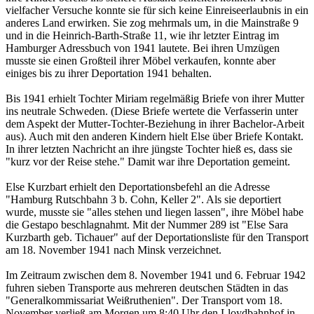
vielfacher Versuche konnte sie für sich keine Einreiseerlaubnis in ein
anderes Land erwirken. Sie zog mehrmals um, in die Mainstraße 9
und in die Heinrich-Barth-Straße 11, wie ihr letzter Eintrag im
Hamburger Adressbuch von 1941 lautete. Bei ihren Umzügen
musste sie einen Großteil ihrer Möbel verkaufen, konnte aber
einiges bis zu ihrer Deportation 1941 behalten.
Bis 1941 erhielt Tochter Miriam regelmäßig Briefe von ihrer Mutter
ins neutrale Schweden. (Diese Briefe wertete die Verfasserin unter
dem Aspekt der Mutter-Tochter-Beziehung in ihrer Bachelor-Arbeit
aus). Auch mit den anderen Kindern hielt Else über Briefe Kontakt.
In ihrer letzten Nachricht an ihre jüngste Tochter hieß es, dass sie
"kurz vor der Reise stehe." Damit war ihre Deportation gemeint.
Else Kurzbart erhielt den Deportationsbefehl an die Adresse
"Hamburg Rutschbahn 3 b. Cohn, Keller 2". Als sie deportiert
wurde, musste sie "alles stehen und liegen lassen", ihre Möbel habe
die Gestapo beschlagnahmt. Mit der Nummer 289 ist "Else Sara
Kurzbarth geb. Tichauer" auf der Deportationsliste für den Transport
am 18. November 1941 nach Minsk verzeichnet.
Im Zeitraum zwischen dem 8. November 1941 und 6. Februar 1942
fuhren sieben Transporte aus mehreren deutschen Städten in das
"Generalkommissariat Weißruthenien". Der Transport vom 18.
November verließ am Morgen um 8:40 Uhr den Lloydbahnhof in