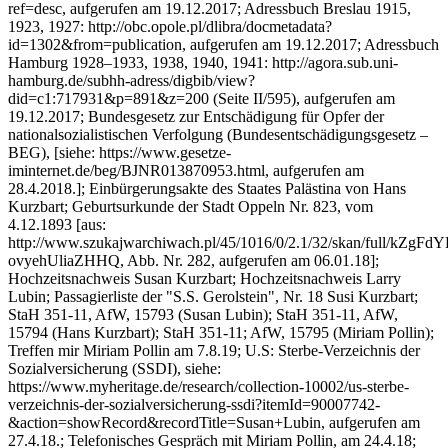
ref=desc, aufgerufen am 19.12.2017; Adressbuch Breslau 1915,
1923, 1927: http://obc.opole.pl/dlibra/docmetadata?
id=1302&from=publication, aufgerufen am 19.12.2017; Adressbuch
Hamburg 1928–1933, 1938, 1940, 1941: http://agora.sub.uni-
hamburg.de/subhh-adress/digbib/view?
did=c1:717931&p=891&z=200 (Seite II/595), aufgerufen am
19.12.2017; Bundesgesetz zur Entschädigung für Opfer der
nationalsozialistischen Verfolgung (Bundesentschädigungsgesetz –
BEG), [siehe: https://www.gesetze-
iminternet.de/beg/BJNR013870953.html, aufgerufen am
28.4.2018.]; Einbürgerungsakte des Staates Palästina von Hans
Kurzbart; Geburtsurkunde der Stadt Oppeln Nr. 823, vom
4.12.1893 [aus:
http://www.szukajwarchiwach.pl/45/1016/0/2.1/32/skan/full/kZgFdY
ovyehUliaZHHQ, Abb. Nr. 282, aufgerufen am 06.01.18];
Hochzeitsnachweis Susan Kurzbart; Hochzeitsnachweis Larry
Lubin; Passagierliste der "S.S. Gerolstein", Nr. 18 Susi Kurzbart;
StaH 351-11, AfW, 15793 (Susan Lubin); StaH 351-11, AfW,
15794 (Hans Kurzbart); StaH 351-11; AfW, 15795 (Miriam Pollin);
Treffen mir Miriam Pollin am 7.8.19; U.S: Sterbe-Verzeichnis der
Sozialversicherung (SSDI), siehe:
https://www.myheritage.de/research/collection-10002/us-sterbe-
verzeichnis-der-sozialversicherung-ssdi?itemId=90007742-
&action=showRecord&recordTitle=Susan+Lubin, aufgerufen am
27.4.18.; Telefonisches Gespräch mit Miriam Pollin, am 24.4.18;