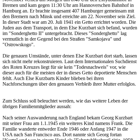
Bremen und kam gegen 11:30 Uhr am Hannoverschen Bahnhof in
Hamburg an. Er brachte insgesamt 407 Hamburger gemeinsam mit
den Bremern nach Minsk und erreichte am 22. November sein Ziel.
In dieser Stadt war am 20. Juli 1941 ein Getto errichtet worden. Die
Juden aus dem Transport, in dem Else Kurzbart sich befand, wurden
im "Sonderghetto II" untergebracht. Dieses "Sonderghetto" lag
vermutlich in der Gegend bei den Straßen "Samkojava" und
"Ostrowskogo".
Die genauen Umstände, unter denen Else Kurzbart dort starb, lassen
sich nicht mehr rekonstruieren. Laut dem Internationalen Suchdienst
des Roten Kreuzes liegt für sie kein "Todesnachweis" vor, wie
dieser auch für die meisten der in dieses Getto deportierte Menschen
fehlt. Auch Else Kurzbarts Kinder blieben bei ihren
Nachforschungen über den genauen Verbleib ihrer Mutter erfolglos.
Zum Schluss soll beleuchtet werden, wie das weitere Leben der
übrigen Familienmitglieder aussah:
Nach seiner Auswanderung nach England bekam Georg Kurzbart
mit seiner Frau am 1.1.1945 ein weiteres Kind namens Frank. Die
Familie wanderte entweder Ende 1946 oder Anfang 1947 in die
USA nach San Francisco aus. Dort nannte sich Georg fortan