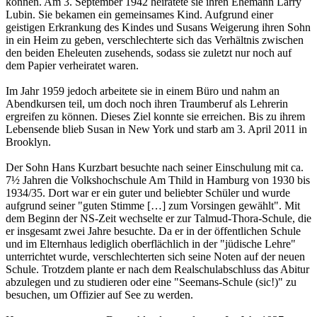
können. Am 3. September 1942 heiratete sie ihren Ehemann Larry
Lubin. Sie bekamen ein gemeinsames Kind. Aufgrund einer
geistigen Erkrankung des Kindes und Susans Weigerung ihren Sohn
in ein Heim zu geben, verschlechterte sich das Verhältnis zwischen
den beiden Eheleuten zusehends, sodass sie zuletzt nur noch auf
dem Papier verheiratet waren.
Im Jahr 1959 jedoch arbeitete sie in einem Büro und nahm an
Abendkursen teil, um doch noch ihren Traumberuf als Lehrerin
ergreifen zu können. Dieses Ziel konnte sie erreichen. Bis zu ihrem
Lebensende blieb Susan in New York und starb am 3. April 2011 in
Brooklyn.
Der Sohn Hans Kurzbart besuchte nach seiner Einschulung mit ca.
7½ Jahren die Volkshochschule Am Thild in Hamburg von 1930 bis
1934/35. Dort war er ein guter und beliebter Schüler und wurde
aufgrund seiner "guten Stimme […] zum Vorsingen gewählt". Mit
dem Beginn der NS-Zeit wechselte er zur Talmud-Thora-Schule, die
er insgesamt zwei Jahre besuchte. Da er in der öffentlichen Schule
und im Elternhaus lediglich oberflächlich in der "jüdische Lehre"
unterrichtet wurde, verschlechterten sich seine Noten auf der neuen
Schule. Trotzdem plante er nach dem Realschulabschluss das Abitur
abzulegen und zu studieren oder eine "Seemans-Schule (sic!)" zu
besuchen, um Offizier auf See zu werden.