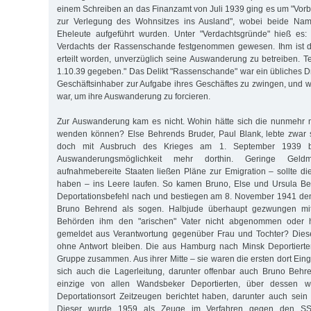
einem Schreiben an das Finanzamt von Juli 1939 ging es um "Vo
zur Verlegung des Wohnsitzes ins Ausland", wobei beide Na
Eheleute aufgeführt wurden. Unter "Verdachtsgründe" hieß es:
Verdachts der Rassenschande festgenommen gewesen. Ihm ist die
erteilt worden, unverzüglich seine Auswanderung zu betreiben. Te
1.10.39 gegeben." Das Delikt "Rassenschande" war ein übliches Dr
Geschäftsinhaber zur Aufgabe ihres Geschäftes zu zwingen, und we
war, um ihre Auswanderung zu forcieren.
Zur Auswanderung kam es nicht. Wohin hätte sich die nunmehr m
wenden können? Else Behrends Bruder, Paul Blank, lebte zwar s
doch mit Ausbruch des Krieges am 1. September 1939 be
Auswanderungsmöglichkeit mehr dorthin. Geringe Geldm
aufnahmebereite Staaten ließen Pläne zur Emigration – sollte die
haben – ins Leere laufen. So kamen Bruno, Else und Ursula Be
Deportationsbefehl nach und bestiegen am 8. November 1941 de
Bruno Behrend als sogen. Halbjude überhaupt gezwungen mit
Behörden ihm den "arischen" Vater nicht abgenommen oder hat
gemeldet aus Verantwortung gegenüber Frau und Tochter? Dies
ohne Antwort bleiben. Die aus Hamburg nach Minsk Deportierten
Gruppe zusammen. Aus ihrer Mitte – sie waren die ersten dort Einge
sich auch die Lagerleitung, darunter offenbar auch Bruno Behr
einzige von allen Wandsbeker Deportierten, über dessen w
Deportationsort Zeitzeugen berichtet haben, darunter auch sein
Dieser wurde 1959 als Zeuge im Verfahren gegen den SS-