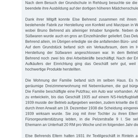
Nach dem Besuch der Grundschule in Rehburg besuchte sie die 
beendete ihre Ausbildung auf der dortigen höheren Mädchenschule
Dank ihrer Mitgift konnte Else Behrend zusammen mit ihrem
bestehende Fabrik zur Herstellung von Konfekt und Marzipan in
wobei Bruno Behrend als alleiniger Inhaber fungierte. Neben d
Süßwaren wurde auch en gros an Einzelhändler geliefert. Das Deta
Behrend allein, im Übrigen erledigte sie die anfallenden Büro- un
Auf dem Grundstück befand sich ein Verkaufsraum, dem im Ho
Herstellung der Süßwaren angeschlossen war. In dem Betri
Behrend noch zwei bis drei Arbeitskräfte beschäftigt. Nach der E
Aufkäufers der Einrichtung ging das Geschäft sehr gut, weil d
hochwertige Produkte herstellten.
Die Wohnung der Familie befand sich im selben Haus. Es h
geräumige Dreizimmerwohnung mit Nebenräumen, die gut bürgerl
Die Familie beschäftigte eine Putzfrau; ein Auto war vorhanden. Al
zu entwickeln, bis das Geschäft 1935 auf einem NS-Hetzflugblatt 
1939 musste der Betrieb aufgegeben werden, zudem kriselte die E
durch ihren Anwalt am 19. Dezember 1938 die Scheidung eingereic
1939 wirksam wurde. Sie zog mit ihrer Tochter zu ihren Eltern
Fürsorgeunterstützung lebten, in die Pelzerstraße 9 I. Sie se
Ehemann an Unterhalt 20 RM pro Woche und im folgenden Jahr di
Else Behrends Eltern hatten 1931 ihr Textilgeschäft in Rintel