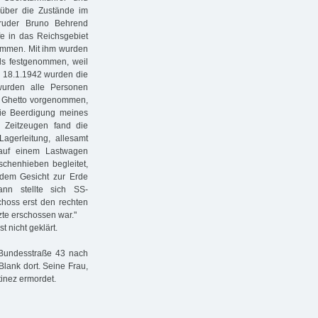
über die Zustände im
ruder Bruno Behrend
fe in das Reichsgebiet
nommen. Mit ihm wurden
lls festgenommen, weil
m 18.1.1942 wurden die
urden alle Personen
im Ghetto vorgenommen,
die Beerdigung meines
 Zeitzeugen fand die
Lagerleitung, allesamt
auf einem Lastwagen
schenhieben begleitet,
 dem Gesicht zur Erde
nn stellte sich SS-
choss erst den rechten
tzte erschossen war."
 nicht geklärt.
 Bundesstraße 43 nach
Blank dort. Seine Frau,
tinez ermordet.