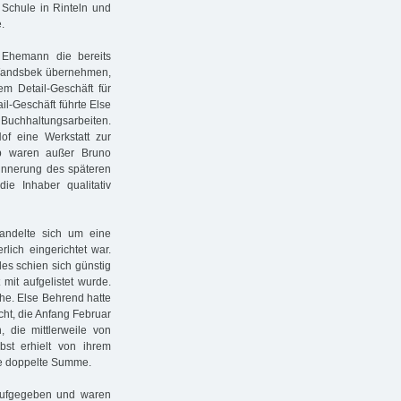
Schule in Rinteln und
.
 Ehemann die bereits
 Wandsbek übernehmen,
em Detail-Geschäft für
il-Geschäft führte Else
d Buchhaltungsarbeiten.
f eine Werkstatt zur
eb waren außer Bruno
rinnerung des späteren
ie Inhaber qualitativ
andelte sich um eine
ich eingerichtet war.
les schien sich günstig
mit aufgelistet wurde.
he. Else Behrend hatte
ht, die Anfang Februar
, die mittlerweile von
lbst erhielt von ihrem
e doppelte Summe.
n aufgegeben und waren