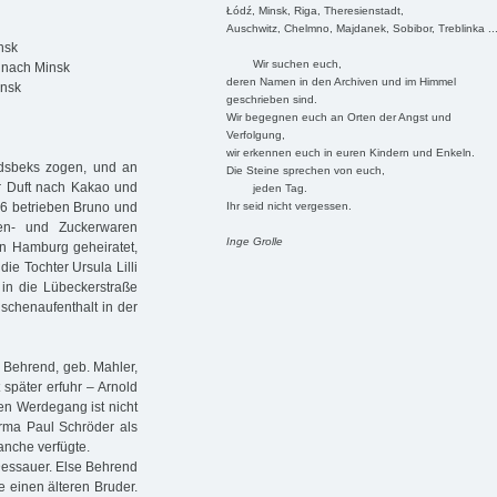
Łódź, Minsk, Riga, Theresienstadt,
Auschwitz, Chelmno, Majdanek, Sobibor, Treblinka ..
nsk
Wir suchen euch,
1 nach Minsk
deren Namen in den Archiven und im Himmel
insk
geschrieben sind.
Wir begegnen euch an Orten der Angst und
Verfolgung,
wir erkennen euch in euren Kindern und Enkeln.
andsbeks zogen, und an
Die Steine sprechen von euch,
r Duft nach Kakao und
jeden Tag.
Ihr seid nicht vergessen.
16 betrieben Bruno und
en- und Zuckerwaren
Inge Grolle
 in Hamburg geheiratet,
e Tochter Ursula Lilli
in die Lübeckerstraße
ischenaufenthalt in der
Behrend, geb. Mahler,
 später erfuhr – Arnold
en Werdegang ist nicht
Firma Paul Schröder als
anche verfügte.
Dessauer. Else Behrend
 einen älteren Bruder.