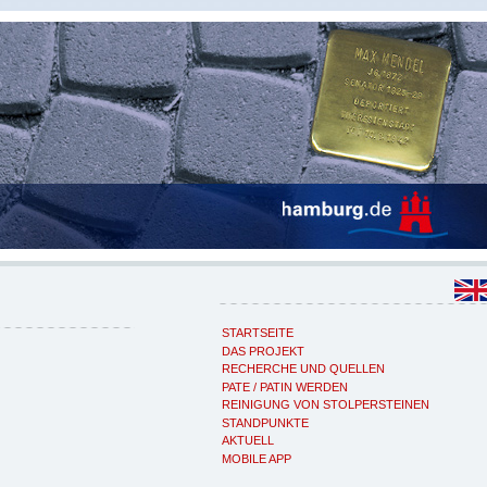
STARTSEITE
DAS PROJEKT
RECHERCHE UND QUELLEN
PATE / PATIN WERDEN
REINIGUNG VON STOLPERSTEINEN
STANDPUNKTE
AKTUELL
MOBILE APP