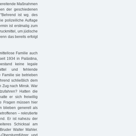
rbereitende Maßnahmen
men der geschiedenen
 "Behrend ist wg. des
 polizeiliche Auflage
rmin ist erstmalig zum
uckmittel, um jüdische
nn das bereits erfolgt
ittellose Familie auch
eit 1934 in Palästina,
stand keine legale
ittel und fehlende
 Familie sie betrieben
hrend schließlich dem
n Zug nach Minsk. War
zufahren? Hatten die
te er sich freiwillig
e Fragen müssen hier
 blieben generell als
troffenen – rekrutierte
end. Er ist nahezu der
eiteres Schicksal am
 Bruder Walter Mahler.
Obersturmführer und