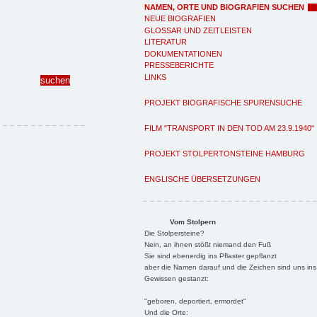
NAMEN, ORTE UND BIOGRAFIEN SUCHEN
NEUE BIOGRAFIEN
GLOSSAR UND ZEITLEISTEN
LITERATUR
DOKUMENTATIONEN
PRESSEBERICHTE
LINKS
PROJEKT BIOGRAFISCHE SPURENSUCHE
FILM "TRANSPORT IN DEN TOD AM 23.9.1940"
PROJEKT STOLPERTONSTEINE HAMBURG
ENGLISCHE ÜBERSETZUNGEN
Vom Stolpern
Die Stolpersteine?
Nein, an ihnen stößt niemand den Fuß
Sie sind ebenerdig ins Pflaster gepflanzt
aber die Namen darauf und die Zeichen sind uns ins
Gewissen gestanzt:
"geboren, deportiert, ermordet"
Und die Orte: