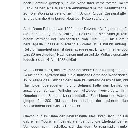
nach Hamburg gezogen, in die Nähe ihrer verheirateten Tochte
Blank, betrieb eine Wäscherei-Annahmestelle mit Heißluftmangel
20. Die Wohnung befand sich in Altona, Große Gärtnerstraße 
Eheleute in die Hamburger Neustadt, Pelzerstraße 9 II.
Auch Bruno Behrend war 1939 in der Pelzerstraße 9 gemeldet. Er
die Anerkennung als "Mischling 1. Grades", da sein Vater ja kei
einem Vermerk der Devisenstelle von Juni 1939 hieß es: "...
herausgestellt, dass er Mischling I. Grades ist. B. hat bis Anfang
Religion angehört und ist dann ausgetreten. B. war mit einer Jüdi
Jan. 39 geschieden." Nach einem Eintrag auf der Kultussteuerkarte h
jedoch erst am 4. Mai 1938 erklärt.
Wahrscheinlich ist, dass er 1933 bei seiner Übersiedlung aus der
Gemeinde ausgetreten und in die Jüdische Gemeinde Wandsbek ei
1939 wurde das Geschäft der Eheleute Behrend geschlossen, ohn
Nachfolger überzugehen. Bruno Behrend hätte den Betrieb ger
zuständige Senator Wilhelm von Allwörden verweigerte im 
Genehmigung. Behrend konnte lediglich Einrichtung und Warenv
gingen für 300 RM an den Inhaber der späteren Ham
Schokoladenfabrik Gustav Hamester.
Obwohl nun im Sinne der Devisenstelle alles unter Dach und Fa
gab einen "jüdischen" Betrieb weniger, und die Eheleute Behr
Vermögen mehr – schaltete sich das dem Polizeipräsidium unters