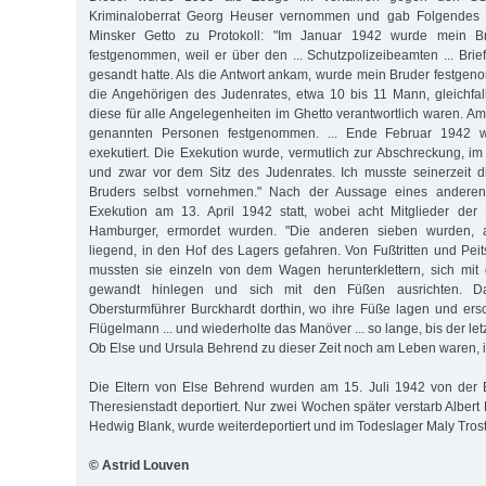
Kriminaloberrat Georg Heuser vernommen und gab Folgendes 
Minsker Getto zu Protokoll: "Im Januar 1942 wurde mein B
festgenommen, weil er über den ... Schutzpolizeibeamten ... Brie
gesandt hatte. Als die Antwort ankam, wurde mein Bruder festge
die Angehörigen des Judenrates, etwa 10 bis 11 Mann, gleichfa
diese für alle Angelegenheiten im Ghetto verantwortlich waren. A
genannten Personen festgenommen. ... Ende Februar 1942 w
exekutiert. Die Exekution wurde, vermutlich zur Abschreckung, 
und zwar vor dem Sitz des Judenrates. Ich musste seinerzeit 
Bruders selbst vornehmen." Nach der Aussage eines anderen
Exekution am 13. April 1942 statt, wobei acht Mitglieder der 
Hamburger, ermordet wurden. "Die anderen sieben wurden, 
liegend, in den Hof des Lagers gefahren. Von Fußtritten und Peit
mussten sie einzeln von dem Wagen herunterklettern, sich mit
gewandt hinlegen und sich mit den Füßen ausrichten. Da
Obersturmführer Burckhardt dorthin, wo ihre Füße lagen und ers
Flügelmann ... und wiederholte das Manöver ... so lange, bis der le
Ob Else und Ursula Behrend zu dieser Zeit noch am Leben waren, ist
Die Eltern von Else Behrend wurden am 15. Juli 1942 von der
Theresienstadt deportiert. Nur zwei Wochen später verstarb Albert 
Hedwig Blank, wurde weiterdeportiert und im Todeslager Maly Tros
© Astrid Louven