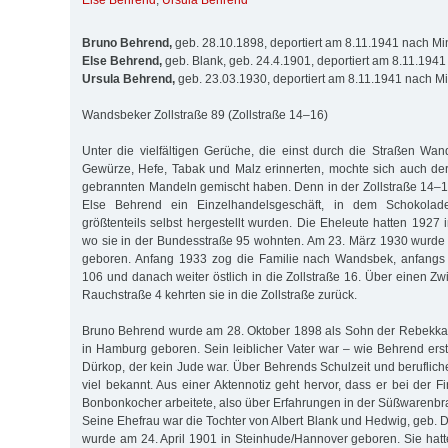
Else Behrend
,
Ursula Behrend
Bruno Behrend,
geb. 28.10.1898, deportiert am 8.11.1941 nach Mi
Else Behrend,
geb. Blank, geb. 24.4.1901, deportiert am 8.11.194
Ursula Behrend,
geb. 23.03.1930, deportiert am 8.11.1941 nach M
Wandsbeker Zollstraße 89 (Zollstraße 14–16)
Unter die vielfältigen Gerüche, die einst durch die Straßen W
Gewürze, Hefe, Tabak und Malz erinnerten, mochte sich auch de
gebrannten Mandeln gemischt haben. Denn in der Zollstraße 14–
Else Behrend ein Einzelhandelsgeschäft, in dem Schokolad
größtenteils selbst hergestellt wurden. Die Eheleute hatten 1927
wo sie in der Bundesstraße 95 wohnten. Am 23. März 1930 wurde di
geboren. Anfang 1933 zog die Familie nach Wandsbek, anfangs 
106 und danach weiter östlich in die Zollstraße 16. Über einen Zw
Rauchstraße 4 kehrten sie in die Zollstraße zurück.
Bruno Behrend wurde am 28. Oktober 1898 als Sohn der Rebekka 
in Hamburg geboren. Sein leiblicher Vater war – wie Behrend erst
Dürkop, der kein Jude war. Über Behrends Schulzeit und beruflich
viel bekannt. Aus einer Aktennotiz geht hervor, dass er bei der 
Bonbonkocher arbeitete, also über Erfahrungen in der Süßwarenbr
Seine Ehefrau war die Tochter von Albert Blank und Hedwig, geb. 
wurde am 24. April 1901 in Steinhude/Hannover geboren. Sie hatte