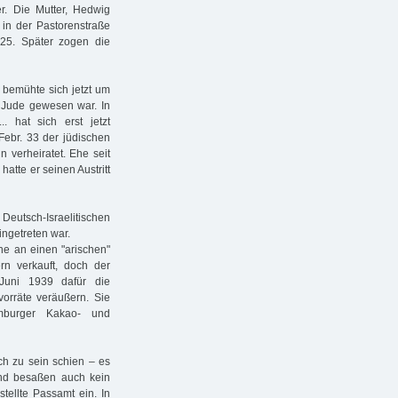
r. Die Mutter, Hedwig
 in der Pastorenstraße
25. Später zogen die
 bemühte sich jetzt um
n Jude gewesen war. In
 hat sich erst jetzt
 Febr. 33 der jüdischen
n verheiratet. Ehe seit
atte er seinen Austritt
 Deutsch-Israelitischen
ngetreten war.
e an einen "arischen"
n verkauft, doch der
Juni 1939 dafür die
orräte veräußern. Sie
burger Kakao- und
ch zu sein schien – es
end besaßen auch kein
tellte Passamt ein. In