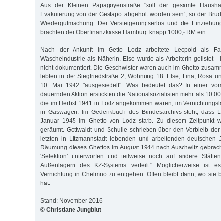
Aus der Kleinen Papagoyenstraße "soll der gesamte Hausha
Evakuierung von der Gestapo abgeholt worden sein", so der Brude
Wiedergutmachung. Der Versteigerungserlös und die Einziehun
brachten der Oberfinanzkasse Hamburg knapp 1000,- RM ein.
Nach der Ankunft im Getto Lodz arbeitete Leopold als Fab
Wäscheindustrie als Näherin. Else wurde als Arbeiterin gelistet - 
nicht dokumentiert. Die Geschwister waren auch im Ghetto zusam
lebten in der Siegfriedstraße 2, Wohnung 18. Else, Lina, Rosa
10. Mai 1942 "ausgesiedelt". Was bedeutet das? In einer vo
dauernden Aktion erstickten die Nationalsozialisten mehr als 10.
die im Herbst 1941 in Lodz angekommen waren, im Vernichtungs
in Gaswagen. Im Gedenkbuch des Bundesarchivs steht, dass L
Januar 1945 im Ghetto von Lodz starb. Zu diesem Zeitpunkt w
geräumt. Gottwaldt und Schulle schrieben über den Verbleib de
letzten in Litzmannstadt lebenden und arbeitenden deutschen
Räumung dieses Ghettos im August 1944 nach Auschwitz gebracht
'Selektion' unterworfen und teilweise noch auf andere Stätte
Außenlagern des KZ-Systems verteilt." Möglicherweise ist e
Vernichtung in Chelmno zu entgehen. Offen bleibt dann, wo sie 
hat.
Stand: November 2016
© Christiane Jungblut