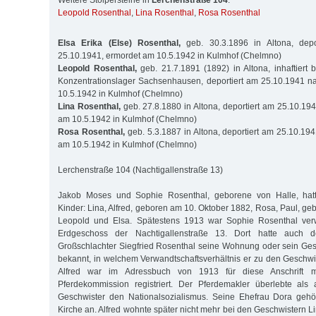
Weitere Stolpersteine in
Lerchenstraße 104
:
Leopold Rosenthal
,
Lina Rosenthal
,
Rosa Rosenthal
Elsa Erika (Else) Rosenthal,
geb. 30.3.1896 in Altona, dep
25.10.1941, ermordet am 10.5.1942 in Kulmhof (Chelmno)
Leopold Rosenthal,
geb. 21.7.1891 (1892) in Altona, inhaftiert
Konzentrationslager Sachsenhausen, deportiert am 25.10.1941 n
10.5.1942 in Kulmhof (Chelmno)
Lina Rosenthal,
geb. 27.8.1880 in Altona, deportiert am 25.10.19
am 10.5.1942 in Kulmhof (Chelmno)
Rosa Rosenthal,
geb. 5.3.1887 in Altona, deportiert am 25.10.19
am 10.5.1942 in Kulmhof (Chelmno)
Lerchenstraße 104 (Nachtigallenstraße 13)
Jakob Moses und Sophie Rosenthal, geborene von Halle, hat
Kinder: Lina, Alfred, geboren am 10. Oktober 1882, Rosa, Paul, g
Leopold und Elsa. Spätestens 1913 war Sophie Rosenthal verw
Erdgeschoss der Nachtigallenstraße 13. Dort hatte auch d
Großschlachter Siegfried Rosenthal seine Wohnung oder sein Gesch
bekannt, in welchem Verwandtschaftsverhältnis er zu den Geschwi
Alfred war im Adressbuch von 1913 für diese Anschrift m
Pferdekommission registriert. Der Pferdemakler überlebte als 
Geschwister den Nationalsozialismus. Seine Ehefrau Dora gehö
Kirche an. Alfred wohnte später nicht mehr bei den Geschwistern 