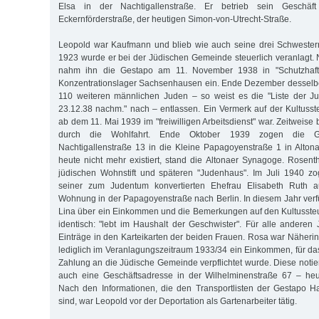
Elsa in der Nachtigallenstraße. Er betrieb sein Geschäf
Eckernförderstraße, der heutigen Simon-von-Utrecht-Straße.
Leopold war Kaufmann und blieb wie auch seine drei Schwestern
1923 wurde er bei der Jüdischen Gemeinde steuerlich veranlagt
nahm ihn die Gestapo am 11. November 1938 in "Schutzhaft" 
Konzentrationslager Sachsenhausen ein. Ende Dezember desselbe
110 weiteren männlichen Juden – so weist es die "Liste der 
23.12.38 nachm." nach – entlassen. Ein Vermerk auf der Kultusste
ab dem 11. Mai 1939 im "freiwilligen Arbeitsdienst" war. Zeitweise
durch die Wohlfahrt. Ende Oktober 1939 zogen die G
Nachtigallenstraße 13 in die Kleine Papagoyenstraße 1 in Altona.
heute nicht mehr existiert, stand die Altonaer Synagoge. Rosen
jüdischen Wohnstift und späteren "Judenhaus". Im Juli 1940 zo
seiner zum Judentum konvertierten Ehefrau Elisabeth Ruth
Wohnung in der Papagoyenstraße nach Berlin. In diesem Jahr ver
Lina über ein Einkommen und die Bemerkungen auf den Kultussteu
identisch: "lebt im Haushalt der Geschwister". Für alle anderen 
Einträge in den Karteikarten der beiden Frauen. Rosa war Näherin 
lediglich im Veranlagungszeitraum 1933/34 ein Einkommen, für das
Zahlung an die Jüdische Gemeinde verpflichtet wurde. Diese notiert
auch eine Geschäftsadresse in der Wilhelminenstraße 67 – heu
Nach den Informationen, die den Transportlisten der Gestapo
sind, war Leopold vor der Deportation als Gartenarbeiter tätig.