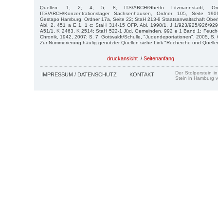
Quellen: 1; 2; 4; 5; 8; ITS/ARCH/Ghetto Litzmannstadt, O
ITS/ARCH/Konzentrationslager Sachsenhausen, Ordner 105, Seite 190f.
Gestapo Hamburg, Ordner 17a, Seite 22; StaH 213-8 Staatsanwaltschaft Oberl
Abl. 2, 451 a E 1, 1 c; StaH 314-15 OFP, Abl. 1998/1, J 1/923/925/926/9
A51/1, K 2463, K 2514; StaH 522-1 Jüd. Gemeinden, 992 e 1 Band 1; Feuchert
Chronik, 1942, 2007; S. 7; Gottwaldt/Schulle, "Judendeportationen", 2005, S. 
Zur Nummerierung häufig genutzter Quellen siehe Link "Recherche und Quelle
druckansicht
/
Seitenanfang
Der Stolperstein i
IMPRESSUM / DATENSCHUTZ
KONTAKT
Stein in Hamburg v