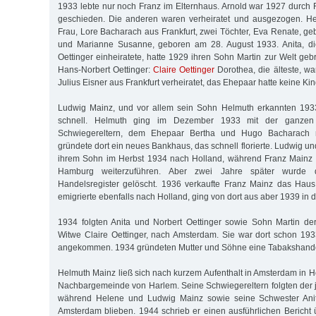
1933 lebte nur noch Franz im Elternhaus. Arnold war 1927 durch
geschieden. Die anderen waren verheiratet und ausgezogen. Hel
Frau, Lore Bacharach aus Frankfurt, zwei Töchter, Eva Renate, ge
und Marianne Susanne, geboren am 28. August 1933. Anita, di
Oettinger einheiratete, hatte 1929 ihren Sohn Martin zur Welt geb
Hans-Norbert Oettinger:
Claire Oettinger
Dorothea, die älteste, wa
Julius Eisner aus Frankfurt verheiratet, das Ehepaar hatte keine Kin
Ludwig Mainz, und vor allem sein Sohn Helmuth erkannten 1933
schnell. Helmuth ging im Dezember 1933 mit der ganzen
Schwiegereltern, dem Ehepaar Bertha und Hugo Bacharach
gründete dort ein neues Bankhaus, das schnell florierte. Ludwig u
ihrem Sohn im Herbst 1934 nach Holland, während Franz Mainz v
Hamburg weiterzuführen. Aber zwei Jahre später wurde
Handelsregister gelöscht. 1936 verkaufte Franz Mainz das Haus
emigrierte ebenfalls nach Holland, ging von dort aus aber 1939 in 
1934 folgten Anita und Norbert Oettinger sowie Sohn Martin de
Witwe Claire Oettinger, nach Amsterdam. Sie war dort schon 193
angekommen. 1934 gründeten Mutter und Söhne eine Tabakshande
Helmuth Mainz ließ sich nach kurzem Aufenthalt in Amsterdam in H
Nachbargemeinde von Harlem. Seine Schwiegereltern folgten der j
während Helene und Ludwig Mainz sowie seine Schwester Anita
Amsterdam blieben. 1944 schrieb er einen ausführlichen Bericht