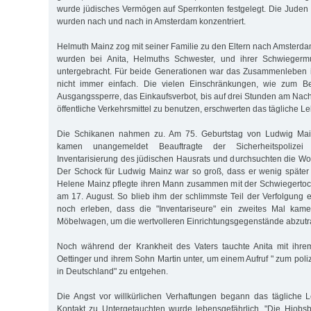
wurde jüdisches Vermögen auf Sperrkonten festgelegt. Die Jude
wurden nach und nach in Amsterdam konzentriert.
Helmuth Mainz zog mit seiner Familie zu den Eltern nach Amsterda
wurden bei Anita, Helmuths Schwester, und ihrer Schwiegermutt
untergebracht. Für beide Generationen war das Zusammenleben 
nicht immer einfach. Die vielen Einschränkungen, wie zum Be
Ausgangssperre, das Einkaufsverbot, bis auf drei Stunden am Nach
öffentliche Verkehrsmittel zu benutzen, erschwerten das tägliche Le
Die Schikanen nahmen zu. Am 75. Geburtstag von Ludwig Main
kamen unangemeldet Beauftragte der Sicherheitspolize
Inventarisierung des jüdischen Hausrats und durchsuchten die W
Der Schock für Ludwig Mainz war so groß, dass er wenig später ei
Helene Mainz pflegte ihren Mann zusammen mit der Schwiegertoc
am 17. August. So blieb ihm der schlimmste Teil der Verfolgung e
noch erleben, dass die "Inventariseure" ein zweites Mal kam
Möbelwagen, um die wertvolleren Einrichtungsgegenstände abzutr
Noch während der Krankheit des Vaters tauchte Anita mit ihr
Oettinger und ihrem Sohn Martin unter, um einem Aufruf " zum poliz
in Deutschland" zu entgehen.
Die Angst vor willkürlichen Verhaftungen begann das tägliche 
Kontakt zu Untergetauchten wurde lebensgefährlich. "Die Hiobs