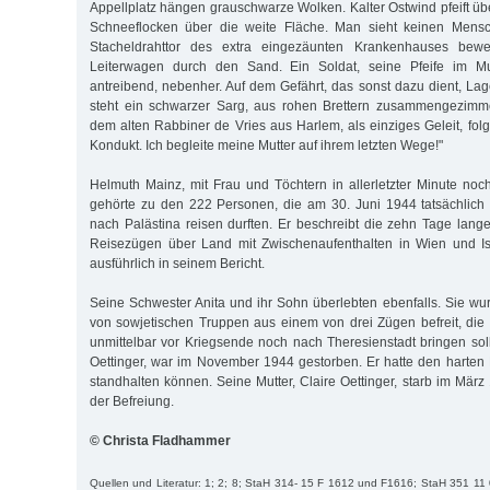
Appellplatz hängen grauschwarze Wolken. Kalter Ostwind pfeift üb
Schneeflocken über die weite Fläche. Man sieht keinen Mens
Stacheldrahttor des extra eingezäunten Krankenhauses bew
Leiterwagen durch den Sand. Ein Soldat, seine Pfeife im Mu
antreibend, nebenher. Auf dem Gefährt, das sonst dazu dient, Lag
steht ein schwarzer Sarg, aus rohen Brettern zusammengezimme
dem alten Rabbiner de Vries aus Harlem, als einziges Geleit, fol
Kondukt. Ich begleite meine Mutter auf ihrem letzten Wege!"
Helmuth Mainz, mit Frau und Töchtern in allerletzter Minute noch
gehörte zu den 222 Personen, die am 30. Juni 1944 tatsächlich 
nach Palästina reisen durften. Er beschreibt die zehn Tage lange
Reisezügen über Land mit Zwischenaufenthalten in Wien und Is
ausführlich in seinem Bericht.
Seine Schwester Anita und ihr Sohn überlebten ebenfalls. Sie wu
von sowjetischen Truppen aus einem von drei Zügen befreit, die 
unmittelbar vor Kriegsende noch nach Theresienstadt bringen soll
Oettinger, war im November 1944 gestorben. Er hatte den harten
standhalten können. Seine Mutter, Claire Oettinger, starb im Mär
der Befreiung.
© Christa Fladhammer
Quellen und Literatur: 1; 2; 8; StaH 314- 15 F 1612 und F1616; StaH 351 1