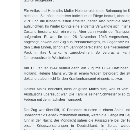
täglich ausgeführt".
Für Anitas und Helmuths Mutter Helene reichte die Betreuung im 
nicht aus. Sie hätte intensiver individueller Pflege bedurft, aber 
kurz, und die Kinder mussten arbeiten, hatten also nicht die nötig
aufzurichten. Im Winter konnte eine entfernte Verwandte sich inten
Zustand besserte sich ein wenig. Aber dann wurde der Transpor
aufgerufen .Er war für den 26. November 1943 vorgesehen, 
abgesagt, obwohl der Zug aus Personenwagen, im Gegensatz zu 
den Osten fuhren, schon am Bahnhof bereit stand. Die "Reisenden
Pack in ihre Unterkünfte zurückkehren. So verbrachte Fam
Jahreswechsel in Westerbork.
Am 11. Januar 1944 verließ dann ein Zug mit 1.024 Häftlinge
Holland. Helene Mainz wurde in einem Wagen befördert, der z
deklariert, aber nicht für den Krankentransport eingerichtet war.
Helmut Mainz berichtet, dass er guten Mutes fuhr, weil er v
Austauschs überzeugt war. Die Familie seiner Schwester blieb z
Februar mit dem nächsten Transport.
Der Zug war überfüllt, 10 Personen mussten in einem Abteil u
unbeschränkt Gepäck mitnehmen durften, waren die Gänge mit Gep
fuhr in der Nacht. Bei Mondlicht sahen die Passagiere bei der 
ersten Kriegszerstörungen in Deutschland. In Soltau wu