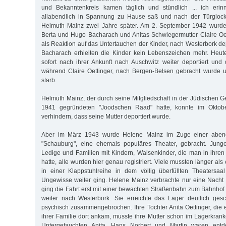
und Bekanntenkreis kamen täglich und stündlich ... ich eri
allabendlich in Spannung zu Hause saß und nach der Türglock
Helmuth Mainz zwei Jahre später. Am 2. September 1942 wurde
Berta und Hugo Bacharach und Anitas Schwiegermutter Claire Oet
als Reaktion auf das Untertauchen der Kinder, nach Westerbork dep
Bacharach erhielten die Kinder kein Lebenszeichen mehr. Heute
sofort nach ihrer Ankunft nach Auschwitz weiter deportiert und
während Claire Oettinger, nach Bergen-Belsen gebracht wurde 
starb.
Helmuth Mainz, der durch seine Mitgliedschaft in der Jüdischen
1941 gegründeten "Joodschen Raad" hatte, konnte im Oktob
verhindern, dass seine Mutter deportiert wurde.
Aber im März 1943 wurde Helene Mainz im Zuge einer abend
"Schauburg", eine ehemals populäres Theater, gebracht. Jung
Ledige und Familien mit Kindern, Waisenkinder, die man in ihren
hatte, alle wurden hier genau registriert. Viele mussten länger als
in einer Klappstuhlreihe in dem völlig überfüllten Theatersaa
Ungewisse weiter ging. Helene Mainz verbrachte nur eine Nacht
ging die Fahrt erst mit einer bewachten Straßenbahn zum Bahnho
weiter nach Westerbork. Sie erreichte das Lager deutlich ges
psychisch zusammengebrochen. Ihre Tochter Anita Oettinger, die 
ihrer Familie dort ankam, musste ihre Mutter schon im Lagerkra
Untergetauchten Anita, Hans Norbert und Martin waren entde