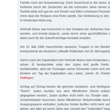
Familie nach der Auswanderung. Darin bezeichnet er die sechs J
Hollands durch die Deutschen als die schönsten Jahre seines b
Familie lebte sich gut ein und Kinder und Eltern schlossen Freunds
ohne dass die Religion eine Rolle spielte. Die Verbindung zu den 
in Amsterdam blieb eng.
Helmuth Mainz war inzwischen in den Vorstand der Jüdischen Ge
worden, und konnte dadurch, sowie durch seine geschäftlichen 
allem auch für die Zukunft wichtige Kontakte knüpfen.
Am 10. Mai 1940 marschierten deutsche Truppen in die Nieder
bombardierte die deutsche Luftwaffe Rotterdam. Am 16. Mai kapituli
Gleich nach der Kapitulation fuhr Helmuth Mainz nach Amsterdam, 
sehen. Er beobachtete unter den Juden dort große Panik.
wohlbehalten, aber der Schwager seiner Schwester nahm sich mit
Kindern am Tag der Kapitulation das Leben. (siehe: Dr. Friedri
Oettinger
).
Schlag auf Schlag kamen die gleichen Isolations- und Verfolg
"Reich": Juden wurden aus dem öffentlichen Dienst entlas
abgegeben werden, Juden durften nicht mehr ins Theater oder 
Schwimmbäder besuchen, keine öffentlichen Verkehrsmittel benu
Ausgangssperre einhalten, jüdische Kinder durften nicht mehr auf
gehen, wer älter als sechs Jahre war, musste den "Judenstern" tra