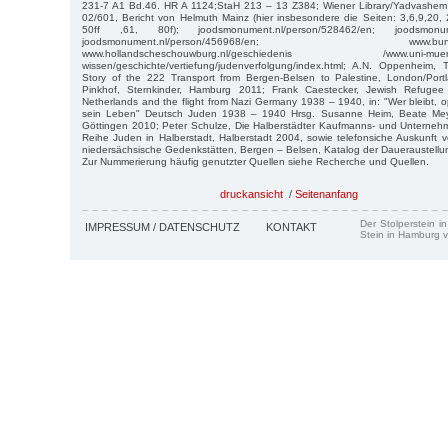
231-7 A1 Bd.46. HR A 1124;StaH 213 – 13 Z384; Wiener Library/Yadvashem P:
02/601, Bericht von Helmuth Mainz (hier insbesondere die Seiten: 3,6,9,20, 2
50ff ,61, 80f); joodsmonument.nl/person/528462/en; joodsmonumen
joodsmonument.nl/person/456968/en; www.bundesarch
www.hollandscheschouwburg.nl/geschiedenis /www.uni-muenster.
wissen/geschichte/vertiefung/judenverfolgung/index.html; A.N. Oppenhei
Story of the 222 Transport from Bergen-Belsen to Palestine, London/Port
Pinkhof, Sternkinder, Hamburg 2011; Frank Caestecker, Jewish Refuge
Netherlands and the flight from Nazi Germany 1938 – 1940, in: "Wer bleibt, opf
sein Leben" Deutsch Juden 1938 – 1940 Hrsg. Susanne Heim, Beate Meye
Göttingen 2010; Peter Schulze, Die Halberstädter Kaufmanns- und Unternehme
Reihe Juden in Halberstadt, Halberstadt 2004, sowie telefonsiche Auskunft v
niedersächsische Gedenkstätten, Bergen – Belsen, Katalog der Daueraustellu
Zur Nummerierung häufig genutzter Quellen siehe Recherche und Quellen.
druckansicht
/
Seitenanfang
Der Stolperstein i
IMPRESSUM / DATENSCHUTZ
KONTAKT
Stein in Hamburg v