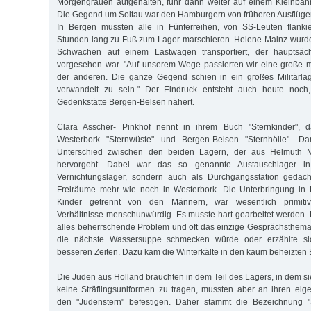
Morgengrauen aufgehalten, fuhr dann weiter auf einem Kleinbah
Die Gegend um Soltau war den Hamburgern von früheren Ausflügen
In Bergen mussten alle in Fünferreihen, von SS-Leuten flankie
Stunden lang zu Fuß zum Lager marschieren. Helene Mainz wurde
Schwachen auf einem Lastwagen transportiert, der hauptsäc
vorgesehen war. "Auf unserem Wege passierten wir eine große
der anderen. Die ganze Gegend schien in ein großes Militärla
verwandelt zu sein." Der Eindruck entsteht auch heute noc
Gedenkstätte Bergen-Belsen nähert.
Clara Asscher- Pinkhof nennt in ihrem Buch "Sternkinder", d
Westerbork "Sternwüste" und Bergen-Belsen "Sternhölle". Dam
Unterschied zwischen den beiden Lagern, der aus Helmuth M
hervorgeht. Dabei war das so genannte Austauschlager in
Vernichtungslager, sondern auch als Durchgangsstation gedac
Freiräume mehr wie noch in Westerbork. Die Unterbringung in
Kinder getrennt von den Männern, war wesentlich primitiv
Verhältnisse menschunwürdig. Es musste hart gearbeitet werden
alles beherrschende Problem und oft das einzige Gesprächsthema
die nächste Wassersuppe schmecken würde oder erzählte si
besseren Zeiten. Dazu kam die Winterkälte in den kaum beheizten
Die Juden aus Holland brauchten in dem Teil des Lagers, in dem s
keine Sträflingsuniformen zu tragen, mussten aber an ihren ei
den "Judenstern" befestigen. Daher stammt die Bezeichnung "S