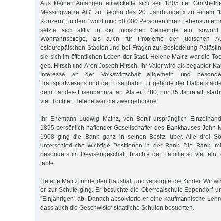
Aus kleinen Anfängen entwickelte sich seit 1805 der Großbetri
Messingwerke AG" zu Beginn des 20. Jahrhunderts zu einem "f
Konzern", in dem "wohl rund 50 000 Personen ihren Lebensunterhal
setzte sich aktiv in der jüdischen Gemeinde ein, sowoh
Wohlfahrtspflege, als auch für Probleme der jüdischen 
osteuropäischen Städten und bei Fragen zur Besiedelung Palästi
sie sich im öffentlichen Leben der Stadt. Helene Mainz war die Toc
geb. Hirsch und Aron Joseph Hirsch. Ihr Vater wird als begabter Ka
Interesse an der Volkswirtschaft allgemein und beson
Transportwesens und der Eisenbahn. Er gehörte der Halberstäd
dem Landes- Eisenbahnrat an. Als er 1880, nur 35 Jahre alt, starb,
vier Töchter. Helene war die zweitgeborene.
Ihr Ehemann Ludwig Mainz, von Beruf ursprünglich Einzelhand
1895 persönlich haftender Gesellschafter des Bankhauses John 
1908 ging die Bank ganz in seinen Besitz über. Alle drei Sö
unterschiedliche wichtige Positionen in der Bank. Die Bank, m
besonders im Devisengeschäft, brachte der Familie so viel ein,
lebte.
Helene Mainz führte den Haushalt und versorgte die Kinder. Wir w
er zur Schule ging. Er besuchte die Oberrealschule Eppendorf u
"Einjährigen" ab. Danach absolvierte er eine kaufmännische Leh
dass auch die Geschwister staatliche Schulen besuchten.