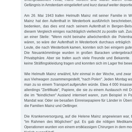
Gefängnis in Amsterdam eingeliefert und kurz darauf weiter deporti
Am 26. Mai 1943 trafen Helmuth Mainz mit seiner Familie in W
Mainz hat den Aufenthalt in Westerbork ausführlich beschriebe
bedenken, das dies erst nach seinem Aufenthalt in Bergen-Bel
diesem Vergleich einiges nachträglich vielleicht zu positiv sah. 
an einer Stelle: "Wenn nicht beinahe allwöchentlich die Polentr
wären, so wäre der Aufenthalt in Westerbork durchaus erträglic
Leute, die nach Westerbork kamen, konnten sich bei einigem guten
Die Neuankömmlinge wurden in großen Baracken untergebrac
Privatsphäre. Aber sie trafen auch viele Freunde und Bekannte
keine Sträflingskleidung tragen und konnten sich im Lager frei bew
Wie Helmuth Mainz erwähnt, fuhr einmal in der Woche, und zwar
aus Viehwagen zusammengestellt, "nach Polen". Jeden Montag war
man zu so einem Transport aufgerufen würde. Etwa 4 000 Insass
allerdings "Zertifikate", Papiere, die sie zu einem Austausch mit 
die im "feindlichen" Ausland interniert waren, zum Beispiel in Pa
Mandat war. Oder sie besaßen Einreisepapiere für Länder in Über
die Familien Mainz und Oettinger.
Die Krankenversorgung, auf die Helene Mainz angewiesen war, b
"im Rahmen des Möglichen" gut. Es gab die nötigen Medikam
Operationen wurden von einem erstklassigen Chirurgen in dem m