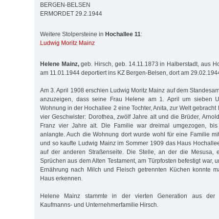
BERGEN-BELSEN
ERMORDET 29.2.1944
Weitere Stolpersteine in
Hochallee 11
:
Ludwig Moritz Mainz
Helene Mainz,
geb. Hirsch, geb. 14.11.1873 in Halberstadt, aus H
am 11.01.1944 deportiert ins KZ Bergen-Belsen, dort am 29.02.194
Am 3. April 1908 erschien Ludwig Moritz Mainz auf dem Standesam
anzuzeigen, dass seine Frau Helene am 1. April um sieben U
Wohnung in der Hochallee 2 eine Tochter, Anita, zur Welt gebracht h
vier Geschwister: Dorothea, zwölf Jahre alt und die Brüder, Arnol
Franz vier Jahre alt. Die Familie war dreimal umgezogen, bis
anlangte. Auch die Wohnung dort wurde wohl für eine Familie mit 
und so kaufte Ludwig Mainz im Sommer 1909 das Haus Hochalle
auf der anderen Straßenseite. Die Stelle, an der die Mesusa, 
Sprüchen aus dem Alten Testament, am Türpfosten befestigt war, u
Ernährung nach Milch und Fleisch getrennten Küchen konnte m
Haus erkennen.
Helene Mainz stammte in der vierten Generation aus der g
Kaufmanns- und Unternehmerfamilie Hirsch.