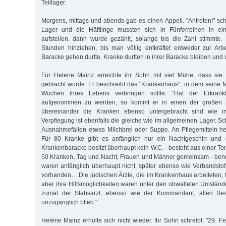
Teillager.
Morgens, mittags und abends gab es einen Appell. "Antreten!" sch
Lager und die Häftlinge mussten sich in Fünferreihen in e
aufstellen, dann wurde gezählt, solange bis die Zahl stimmte.
Stunden hinziehen, bis man völlig entkräftet entweder zur Arb
Baracke gehen durfte. Kranke durften in ihrer Baracke bleiben und 
Für Helene Mainz erreichte ihr Sohn mit viel Mühe, dass sie
gebracht wurde .Er beschreibt das "Krankenhaus", in dem seine Mu
Wochen ihres Lebens verbringen sollte: "Hat der Erkran
aufgenommen zu werden, so kommt er in einen der großen S
übereinander die Kranken ebenso untergebracht sind wie i
Verpflegung ist ebenfalls die gleiche wie im allgemeinen Lager. S
Ausnahmefällen etwas Milchbrei oder Suppe. An Pflegemitteln he
Für 80 Kranke gibt es anfänglich nur ein Nachtgeschirr und 
Krankenbaracke besitzt überhaupt kein W.C. - besteht aus einer To
50 Kranken, Tag und Nacht, Frauen und Männer gemeinsam - benu
waren anfänglich überhaupt nicht, später ebenso wie Verbandstoff
vorhanden….Die jüdischen Ärzte, die im Krankenhaus arbeiteten, t
aber ihre Hilfsmöglichkeiten waren unter den obwalteten Umständ
zumal der Stabsarzt, ebenso wie der Kommandant, allen Be
unzugänglich blieb."
Helene Mainz erholte sich nicht wieder. Ihr Sohn schreibt: "29. 